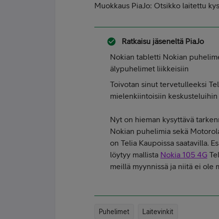
Muokkaus PiaJo: Otsikko laitettu 
Ratkaisu jäseneltä
PiaJo
Nokian tabletti Nokian puhelime
älypuhelimet liikkeisiin
Toivotan sinut tervetulleeksi Te
mielenkiintoisiin keskusteluihin
Nyt on hieman kysyttävä tarkennu
Nokian puhelimia sekä Motorol
on Telia Kaupoissa saatavilla. E
löytyy mallista
Nokia 105 4G
Tel
meillä myynnissä ja niitä ei ol
Puhelimet
Laitevinkit