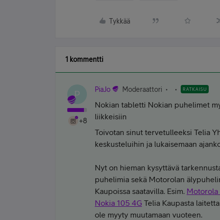
Tykkää
1 kommentti
PiaJo
Moderaattori
RATKAISU
P
Nokian tabletti Nokian puhelimet myy
liikkeisiin
+8
Toivotan sinut tervetulleeksi Telia Y
keskusteluihin ja lukaisemaan ajanko
Nyt on hieman kysyttävä tarkennusta,
puhelimia sekä Motorolan älypuheli
Kaupoissa saatavilla. Esim.
Motorola
Nokia 105 4G
Telia Kaupasta laitetta
ole myyty muutamaan vuoteen.