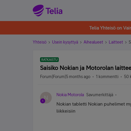
Telia Yhteisö on Va
Yhteisö
Usein kysyttyä
Aihealueet
Laitteet
S
RATKAISTU
Saisiko Nokian ja Motorolan laitteet
Forum|Forum|5 months ago
1 kommentti
50 
Nokia Motorola
Savumerkittäjä
N
Nokian tabletti Nokian puhelimet myy
liikkeisiin