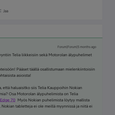
Jaa
Forum|Forum|5 months ago
ntiin Telia liikkeisiin sekä Motorolan älypuhelimet
hteisöön! Pääset täällä osallistumaan mielenkiintoisiin
htaisista asioista!
 että haluaisitko siis Telia Kauppoihin Nokian
mia? Osa Motorolan älypuhelimista on Telia
 Edge 70
Myös Nokian puhelimista löytyy mallista
. Nokian tabletteja ei ole meillä myynnissä ja niitä ei