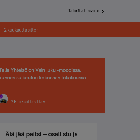
Telia.fi etusivulle
2 kuukautta sitten
Telia Yhteisö on Vain luku -moodissa,
kunnes sulkeutuu kokonaan lokakuussa
2 kuukautta sitten
Älä jää paitsi – osallistu ja