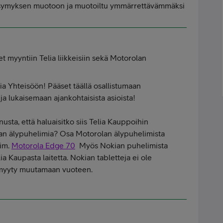
kysymyksen muotoon ja muotoiltu ymmärrettävämmäksi
t myyntiin Telia liikkeisiin sekä Motorolan
lia Yhteisöön! Pääset täällä osallistumaan
 ja lukaisemaan ajankohtaisista asioista!
sta, että haluaisitko siis Telia Kauppoihin
an älypuhelimia? Osa Motorolan älypuhelimista
sim.
Motorola Edge 70
Myös Nokian puhelimista
ia Kaupasta laitetta. Nokian tabletteja ei ole
e myyty muutamaan vuoteen.