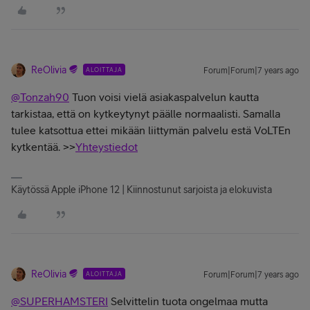
ReOlivia
ALOITTAJA
Forum|Forum|7 years ago
@Tonzah90
Tuon voisi vielä asiakaspalvelun kautta
tarkistaa, että on kytkeytynyt päälle normaalisti. Samalla
tulee katsottua ettei mikään liittymän palvelu estä VoLTEn
kytkentää. >>
Yhteystiedot
Käytössä Apple iPhone 12 | Kiinnostunut sarjoista ja elokuvista
ReOlivia
ALOITTAJA
Forum|Forum|7 years ago
@SUPERHAMSTERI
Selvittelin tuota ongelmaa mutta