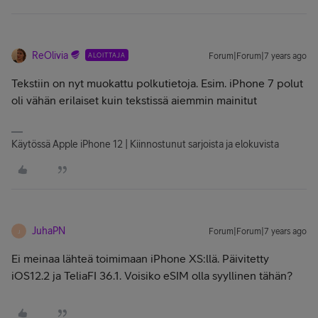
ReOlivia
ALOITTAJA
Forum|Forum|7 years ago
Tekstiin on nyt muokattu polkutietoja. Esim. iPhone 7 polut
oli vähän erilaiset kuin tekstissä aiemmin mainitut
Käytössä Apple iPhone 12 | Kiinnostunut sarjoista ja elokuvista
JuhaPN
Forum|Forum|7 years ago
J
Ei meinaa lähteä toimimaan iPhone XS:llä. Päivitetty
iOS12.2 ja TeliaFI 36.1. Voisiko eSIM olla syyllinen tähän?