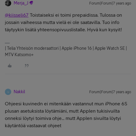
Merja_J
Forum|Forum|7 years ago
@kiisseli67
Toistaiseksi ei toimi prepaidissa. Tulossa on
jossain vaiheessa mutta vielä ei ole saatavilla. Tuo info
täytyykin lisätä yhteensopivuuslistalle. Hyvä kun kysyit!
| Telia Yhteisön moderaattori | Apple iPhone 16 | Apple Watch SE |
MTV Katsomo+
Nakkil
Forum|Forum|7 years ago
N
Ohjeesi kuvinedn ei mitenkään vastannut mun iPhone 6S
plusan asetuksista löytämiäni, mutt Applen tukisivuilta
onneksi löytyi toimiva ohje... mutt Applen sivuilta löytyi
käytäntöä vastaavat ohjeet