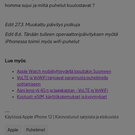
homma sujui ja miltä puhelut kuulostavat ?
Edit 27.3. Muokattu päivitys polkuja
Edit 8.6. Tänään tulleen operaattoripäivityksen myötä
iPhonessa toimii myös wifi-puhelut
Lue myös
:
Apple Watch mobiiliyhteydellä lopultakin Suomeen
VoLTE ja VoWiFi tarjoavat parannusta puhelimella
soittamiseen
Ääni lensi yli 4G:n ja laajakaistan - VoLTE ja VoWiFi
Kootusti: eSIM, käyttökokemukset ja kysymykset
Käytössä Apple iPhone 12 | Kiinnostunut sarjoista ja elokuvista
Apple
Puhelimet