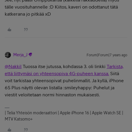
tälle vuosituhannelle :D Kiitos, kaveri on odottanut tätä
katkerana jo pitkää xD
Merja_J
Forum|Forum|7 years ago
@Nakkil
Tuossa itse jutussa, kohdassa 3. oli linkki
Tarkista,
että liittymäsi on yhteensopiva 4G-puheen kanssa.
Siitä
voit tarkistaa yhteensopivat puhelinmallit. Ja kyllä, iPhone
6S Plus näytti olevan listalla :smileyhappy: Puhelut ja
viestit veloitetaan normi hinnaston mukaisesti.
| Telia Yhteisön moderaattori | Apple iPhone 16 | Apple Watch SE |
MTV Katsomo+