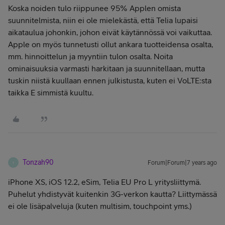
Koska noiden tulo riippunee 95% Applen omista
suunnitelmista, niin ei ole mielekästä, että Telia lupaisi
aikataulua johonkin, johon eivät käytännössä voi vaikuttaa.
Apple on myös tunnetusti ollut ankara tuotteidensa osalta,
mm. hinnoittelun ja myyntiin tulon osalta. Noita
ominaisuuksia varmasti harkitaan ja suunnitellaan, mutta
tuskin niistä kuullaan ennen julkistusta, kuten ei VoLTE:sta
taikka E simmistä kuultu.
Tonzah90
Forum|Forum|7 years ago
T
iPhone XS, iOS 12.2, eSim, Telia EU Pro L yritysliittymä.
Puhelut yhdistyvät kuitenkin 3G-verkon kautta? Liittymässä
ei ole lisäpalveluja (kuten multisim, touchpoint yms.)