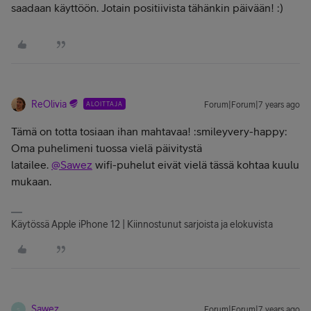
saadaan käyttöön. Jotain positiivista tähänkin päivään! :)
ReOlivia
ALOITTAJA
Forum|Forum|7 years ago
Tämä on totta tosiaan ihan mahtavaa! :smileyvery-happy:
Oma puhelimeni tuossa vielä päivitystä
latailee.
@Sawez
wifi-puhelut eivät vielä tässä kohtaa kuulu
mukaan.
Käytössä Apple iPhone 12 | Kiinnostunut sarjoista ja elokuvista
Sawez
Forum|Forum|7 years ago
S