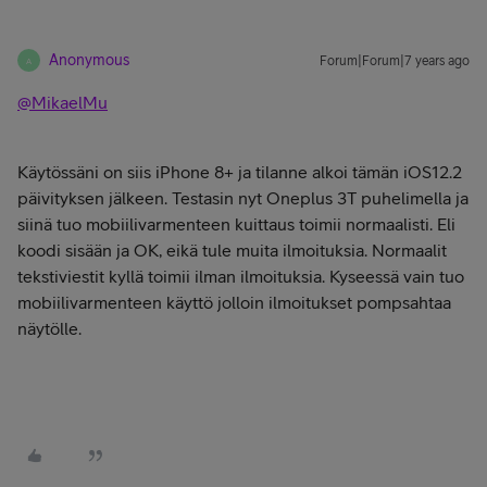
Anonymous
Forum|Forum|7 years ago
A
@MikaelMu
Käytössäni on siis iPhone 8+ ja tilanne alkoi tämän iOS12.2
päivityksen jälkeen. Testasin nyt Oneplus 3T puhelimella ja
siinä tuo mobiilivarmenteen kuittaus toimii normaalisti. Eli
koodi sisään ja OK, eikä tule muita ilmoituksia. Normaalit
tekstiviestit kyllä toimii ilman ilmoituksia. Kyseessä vain tuo
mobiilivarmenteen käyttö jolloin ilmoitukset pompsahtaa
näytölle.