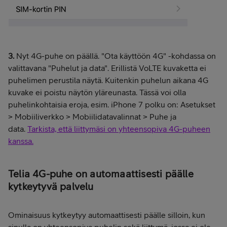
3.
Nyt 4G-puhe on päällä. "Ota käyttöön 4G" -kohdassa on
valittavana "Puhelut ja data". Erillistä VoLTE kuvaketta ei
puhelimen perustila näytä. Kuitenkin puhelun aikana 4G
kuvake ei poistu näytön yläreunasta. Tässä voi olla
puhelinkohtaisia eroja, esim. iPhone 7 polku on: Asetukset
> Mobiiliverkko > Mobiilidatavalinnat > Puhe ja
data.
Tarkista, että liittymäsi on yhteensopiva 4G-puheen
kanssa.
Telia 4G-puhe on automaattisesti päälle
kytkeytyvä palvelu
Ominaisuus kytkeytyy automaattisesti päälle silloin, kun