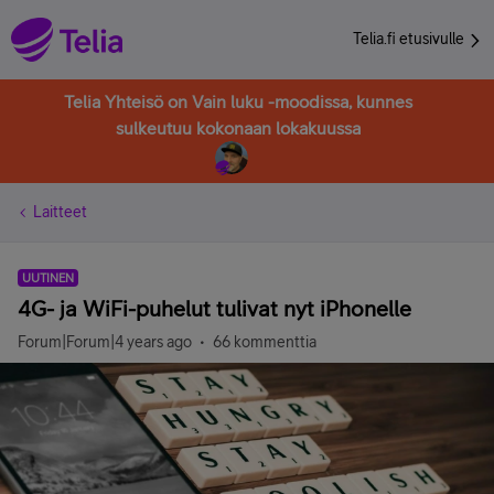
Telia.fi etusivulle
Telia Yhteisö on Vain luku -moodissa, kunnes
sulkeutuu kokonaan lokakuussa
Laitteet
UUTINEN
4G- ja WiFi-puhelut tulivat nyt iPhonelle
Forum|Forum|4 years ago
66 kommenttia