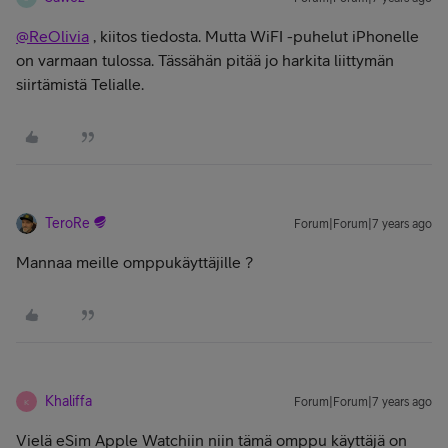
@ReOlivia
, kiitos tiedosta. Mutta WiFI -puhelut iPhonelle
on varmaan tulossa. Tässähän pitää jo harkita liittymän
siirtämistä Telialle.
TeroRe
Forum|Forum|7 years ago
Mannaa meille omppukäyttäjille ?
Khaliffa
Forum|Forum|7 years ago
K
Vielä eSim Apple Watchiin niin tämä omppu käyttäjä on