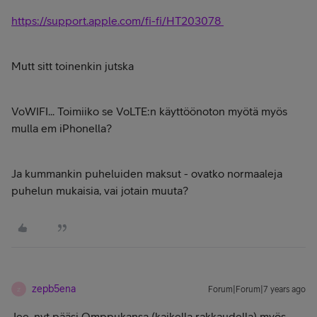
https://support.apple.com/fi-fi/HT203078
Mutt sitt toinenkin jutska
VoWIFI... Toimiiko se VoLTE:n käyttöönoton myötä myös
mulla em iPhonella?
Ja kummankin puheluiden maksut - ovatko normaaleja
puhelun mukaisia, vai jotain muuta?
zepb5ena
Forum|Forum|7 years ago
Z
Jee, nyt pääsi Omppukansa (kaikella rakkaudella) myös