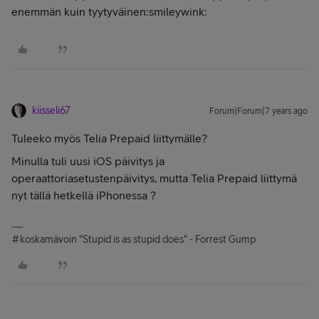
enemmän kuin tyytyväinen:smileywink:
kiisseli67
Forum|Forum|7 years ago
Tuleeko myös Telia Prepaid liittymälle?
Minulla tuli uusi iOS päivitys ja
operaattoriasetustenpäivitys, mutta Telia Prepaid liittymä
nyt tällä hetkellä iPhonessa ?
#koskamävoin "Stupid is as stupid does" - Forrest Gump