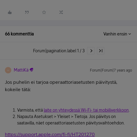
66 kommenttia
Vanhin ensin
Forum|pagination.label 1 / 3
MattiKä
Forum|Forum|7 years ago
M
Jos puhelin ei tarjoa operaattoriasetusten päivitystä,
kokeile tätä:
Varmista, että
laite on yhteydessä Wi-Fi- tai mobiiliverkkoon
.
Napauta Asetukset > Yleiset > Tietoja. Jos päivitys on
saatavilla, näet operaattoriasetusten päivitysvaihtoehdon.
https://support.apple.com/fi-fi/HT201270