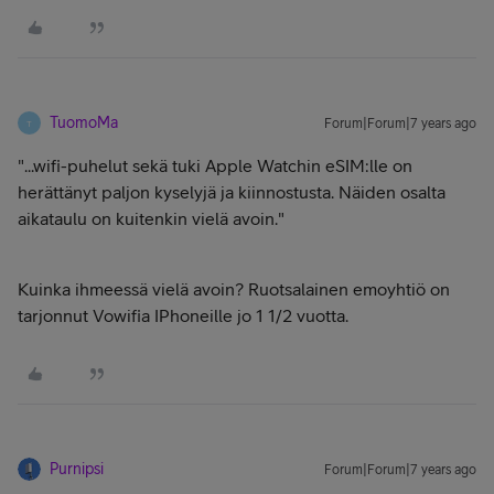
TuomoMa
Forum|Forum|7 years ago
T
"...wifi-puhelut sekä tuki Apple Watchin eSIM:lle on
herättänyt paljon kyselyjä ja kiinnostusta. Näiden osalta
aikataulu on kuitenkin vielä avoin."
Kuinka ihmeessä vielä avoin? Ruotsalainen emoyhtiö on
tarjonnut Vowifia IPhoneille jo 1 1/2 vuotta.
Purnipsi
Forum|Forum|7 years ago