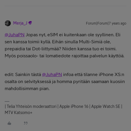
Merja_J
Forum|Forum|7 years ago
@JuhaPN
Jopas nyt, eSIM ei kuitenkaan ole syyllinen. Eli
sen kanssa toimii kyllä. Eihän sinulla Multi-Simiä ole,
prepaidia tai Dot-liittymää? Niiden kanssa tuo ei toimi.
Myös poissaolo- tai lomatiedote rajoittaa palvelun käyttöä.
edit: Sainkin tästä
@JuhaPN
infoa että tilanne iPhone XS:n
osalta on selvityksessä ja homma pyritään saamaan kuosiin
mahdollisimman pian.
| Telia Yhteisön moderaattori | Apple iPhone 16 | Apple Watch SE |
MTV Katsomo+