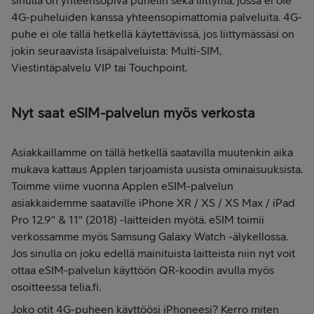
sinulla on yhteensopiva puhelin sekä liittymä, jossa ei ole
4G-puheluiden kanssa yhteensopimattomia palveluita. 4G-
puhe ei ole tällä hetkellä käytettävissä, jos liittymässäsi on
jokin seuraavista lisäpalveluista: Multi-SIM,
Viestintäpalvelu VIP tai Touchpoint.
Nyt saat eSIM-palvelun myös verkosta
Asiakkaillamme on tällä hetkellä saatavilla muutenkin aika
mukava kattaus Applen tarjoamista uusista ominaisuuksista.
Toimme viime vuonna Applen eSIM-palvelun
asiakkaidemme saataville iPhone XR / XS / XS Max / iPad
Pro 12.9" & 11" (2018) -laitteiden myötä. eSIM toimii
verkossamme myös Samsung Galaxy Watch -älykellossa.
Jos sinulla on joku edellä mainituista laitteista niin nyt voit
ottaa eSIM-palvelun käyttöön QR-koodin avulla myös
osoitteessa telia.fi.
Joko otit 4G-puheen käyttöösi iPhoneesi? Kerro miten