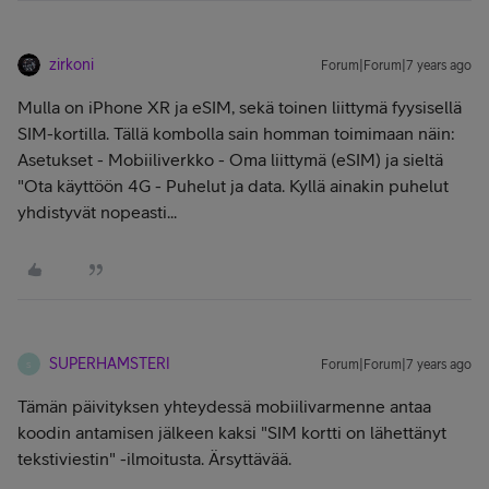
zirkoni
Forum|Forum|7 years ago
Mulla on iPhone XR ja eSIM, sekä toinen liittymä fyysisellä
SIM-kortilla. Tällä kombolla sain homman toimimaan näin:
Asetukset - Mobiiliverkko - Oma liittymä (eSIM) ja sieltä
"Ota käyttöön 4G - Puhelut ja data. Kyllä ainakin puhelut
yhdistyvät nopeasti...
SUPERHAMSTERI
Forum|Forum|7 years ago
S
Tämän päivityksen yhteydessä mobiilivarmenne antaa
koodin antamisen jälkeen kaksi "SIM kortti on lähettänyt
tekstiviestin" -ilmoitusta. Ärsyttävää.