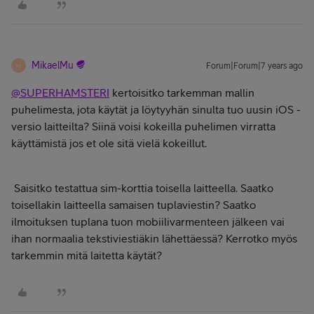
MikaelMu
Forum|Forum|7 years ago
M
@SUPERHAMSTERI
kertoisitko tarkemman mallin
puhelimesta, jota käytät ja löytyyhän sinulta tuo uusin iOS -
versio laitteilta? Siinä voisi kokeilla puhelimen virratta
käyttämistä jos et ole sitä vielä kokeillut.
Saisitko testattua sim-korttia toisella laitteella. Saatko
toisellakin laitteella samaisen tuplaviestin? Saatko
ilmoituksen tuplana tuon mobiilivarmenteen jälkeen vai
ihan normaalia tekstiviestiäkin lähettäessä? Kerrotko myös
tarkemmin mitä laitetta käytät?