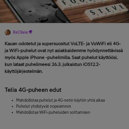
ReOlivia
Kauan odotetut ja supersuositut VoLTE- ja VoWiFi eli 4G-
ja WiFi-puhelut ovat nyt asiakkaidemme hyödynnettävissä
myös Apple iPhone -puhelimilla. Saat puhelut käyttöösi,
kun lataat puhelimeesi 26.3. julkaistun iOS12.2-
käyttöjärjestelmän.
Telia 4G-puheen edut
Mahdollistaa puhelut ja 4G-netin käytön yhtä aikaa
Puhelut yhdistyvät nopeammin
Mahdollistaa WiFi-puheluiden soittamisen