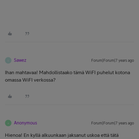
Sawez
Forum|Forum|7 years ago
S
Ihan mahtavaa! Mahdollistaako tämä WiFI puhelut kotona
omassa WiFI verkossa?
Anonymous
Forum|Forum|7 years ago
A
Hienoa! En kyllä alkuunkaan jaksanut uskoa että tätä