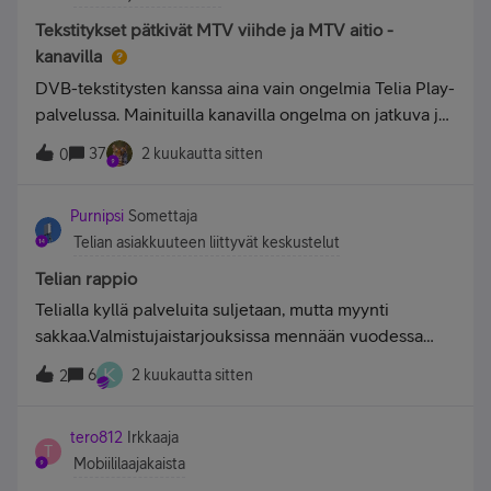
Tekstitykset pätkivät MTV viihde ja MTV aitio -
kanavilla
DVB-tekstitysten kanssa aina vain ongelmia Telia Play-
palvelussa. Mainituilla kanavilla ongelma on jatkuva ja
kiusallinen. Ongelma riippumaton siitä millä laitteella
37
2 kuukautta sitten
0
lähetyksiä katsoo. --Muokkaus katjane: Muokkasin
otsikosta pienen typon "Tekstityks
Purnipsi
Somettaja
Telian asiakkuuteen liittyvät keskustelut
Telian rappio
Telialla kyllä palveluita suljetaan, mutta myynti
sakkaa.Valmistujaistarjouksissa mennään vuodessa
2024? Onko edes tarkoitus myydä mitään? Eihän noita
K
6
2 kuukautta sitten
2
tuotteita ole edes saatavilla?
https://www.telia.fi/kampanjat/valmistujaislahjatVerkko
tero812
Irkkaaja
kaupan tuotery
T
Mobiililaajakaista