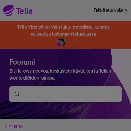
Telia.fi etusivulle
Telia Yhteisö on Vain luku -moodissa, kunnes
sulkeutuu kokonaan lokakuussa
Foorumi
Etsi ja kysy neuvoa, keskustele käyttäjien ja Telian
työntekijöiden kanssa.
Yhteisö