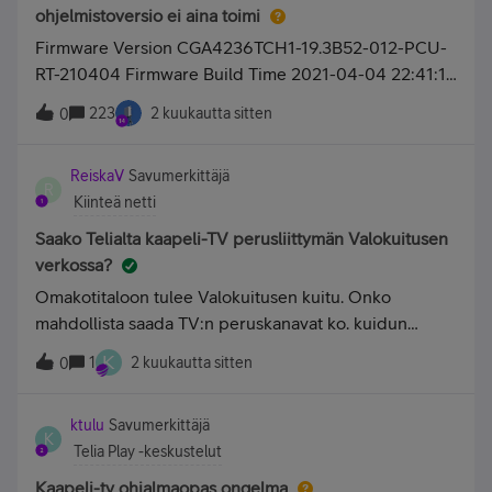
ohjelmistoversio ei aina toimi
Firmware Version CGA4236TCH1-19.3B52-012-PCU-
RT-210404 Firmware Build Time 2021-04-04 22:41:15
Bootloader Version S1TC-3.80.1.181 &amp; S2T1-
223
2 kuukautta sitten
0
3.80.1.181 ---Muokkaus AaTanja: Muokkasin otsikkoa
“Technicolor CGA4236, uusin ohjelmistoversi
ReiskaV
Savumerkittäjä
R
Kiinteä netti
Saako Telialta kaapeli-TV perusliittymän Valokuitusen
verkossa?
Omakotitaloon tulee Valokuitusen kuitu. Onko
mahdollista saada TV:n peruskanavat ko. kuidun
kautta Telialta? Ainakin Valokuitusen
K
1
2 kuukautta sitten
0
sivu https://valokuitunen.fi/palveluntarjoajat/ antaa
ymmärtää, että Telia Kaapeli-TV-palvelu olisi tarjolla
ktulu
Savumerkittäjä
Valokuituse
K
Telia Play -keskustelut
Kaapeli-tv ohjalmaopas ongelma