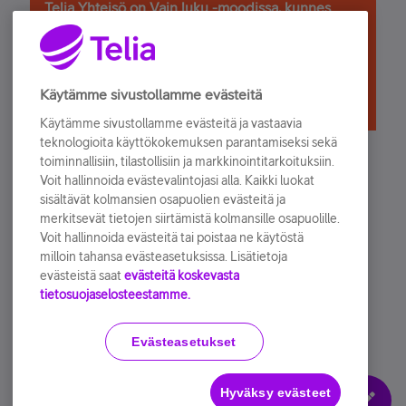
Telia Yhteisö on Vain luku -moodissa, kunnes
sulkeutuu kokonaan lokakuussa
Käytämme sivustollamme evästeitä
Käytämme sivustollamme evästeitä ja vastaavia
teknologioita käyttökokemuksen parantamiseksi sekä
toiminnallisiin, tilastollisiin ja markkinointitarkoituksiin.
Telia Yhteisö
Voit hallinnoida evästevalintojasi alla. Kaikki luokat
sisältävät kolmansien osapuolien evästeitä ja
37,033
Aihetta
merkitsevät tietojen siirtämistä kolmansille osapuolille.
205,178
Kommenttia
Voit hallinnoida evästeitä tai poistaa ne käytöstä
49,399
Jäsentä
milloin tahansa evästeasetuksissa. Lisätietoja
evästeistä saat
evästeitä koskevasta
tietosuojaselosteestamme.
Käyttöehdot
Accessibility statement
Evästeasetukset
Hyväksy evästeet
Evästeasetukset