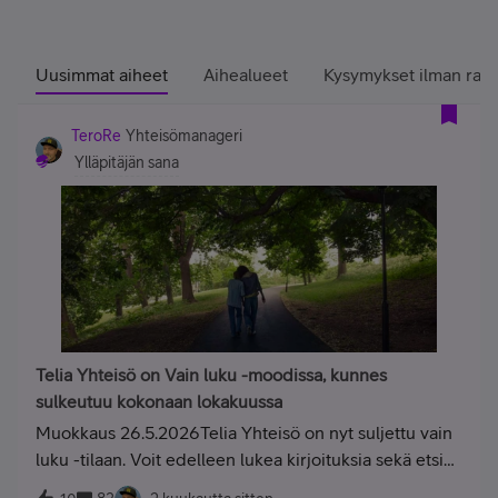
Uusimmat aiheet
Aihealueet
Kysymykset ilman ratk
TeroRe
Yhteisömanageri
Ylläpitäjän sana
Telia Yhteisö on Vain luku -moodissa, kunnes
sulkeutuu kokonaan lokakuussa
Muokkaus 26.5.2026Telia Yhteisö on nyt suljettu vain
luku -tilaan. Voit edelleen lukea kirjoituksia sekä etsiä
neuvoa ja ratkaisuja, mutta kirjautuminen ja