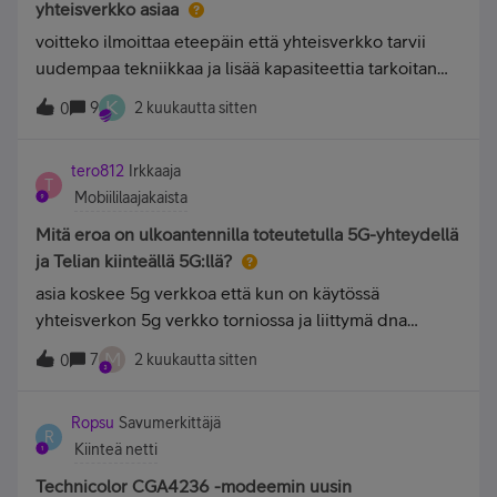
yhteisverkko asiaa
voitteko ilmoittaa eteepäin että yhteisverkko tarvii
uudempaa tekniikkaa ja lisää kapasiteettia tarkoitan
teliaa ja dna ja kumpi on vakaampi yhteys kun olen
K
9
2 kuukautta sitten
0
saanut sen kuvan että dna on nopeampi mutta telia
vakaampi niin mikä on totuus ja koska yhtei
tero812
Irkkaaja
T
Mobiililaajakaista
Mitä eroa on ulkoantennilla toteutetulla 5G-yhteydellä
ja Telian kiinteällä 5G:llä?
asia koskee 5g verkkoa että kun on käytössä
yhteisverkon 5g verkko torniossa ja liittymä dna
ja jossa reititin on yhistetty ulkoiseen anteeniin ja
M
7
2 kuukautta sitten
0
reittimen yhteys tulee ethernet kaapelin kautta ja
liittymä on yhteisverkon 5g niin kysyn tätä taas kun
Ropsu
Savumerkittäjä
R
Kiinteä netti
Technicolor CGA4236 -modeemin uusin