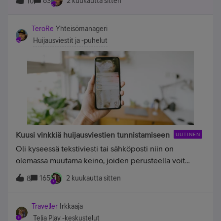
83
2 kuukautta sitten
10
kommentointi eivät enää onnistu.Yhteisön jäsenenä
sinun ei tarvitse tehdä mitään. Poistamme au
TeroRe
Yhteisömanageri
Huijausviestit ja -puhelut
Kuusi vinkkiä huijausviestien tunnistamiseen
UUTINEN
Oli kyseessä tekstiviesti tai sähköposti niin on
olemassa muutama keino, joiden perusteella voit
ainakin yrittää tunnistaa viestin huijausviestiksi.
165
2 kuukautta sitten
8
Koostimme kuusi vinkkiä, jotka jokaisen on syytä pitää
mielessä. Niiden avulla voit parantaa omaa dig
Traveller
Irkkaaja
Telia Play -keskustelut