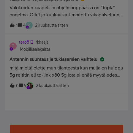
Valokuidun kaapeli-tv ohjelmaoppaassa on “tupla”
ongelma. Ollut jo kuukausia. Ilmoitettu vikapalveluun
mutta sieltä normaali vastaus laitteiden nollauksesta
K
4
2 kuukautta sitten
1
sekä kanavien uudelleen hausta. Vika näkyy
digiboxissa sekä samsung tv:ssä. Onkohan muilla sa
tero812
Irkkaaja
T
Mobiililaajakaista
Antennin suuntaus ja tukiasemien vaihtelu
mitä mieltä olette mun tilanteesta kun mulla on huippu
5g reititin eli tp-link x80 5g jota ei enää myytä edes
kun ollut niin kallis laadun takia ettei käynyt kaupaksi
9
2 kuukautta sitten
0
nyt on tp-linkiltä tullut uusi kallis 5g reititin joka
maksaa 599 kun mun reititin