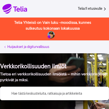
Telia.fi etusivulle
Telia Yhteisö on Vain luku -moodissa, kunnes
sulkeutuu kokonaan lokakuussa
Huijaukset ja digiturvallisuus
Verkkorikollisuuden ilmiöt
Tietoa eri verkkorikollisuuden ilmiöistä – mihin verkkorikolliset
pyrkivät ja miksi.