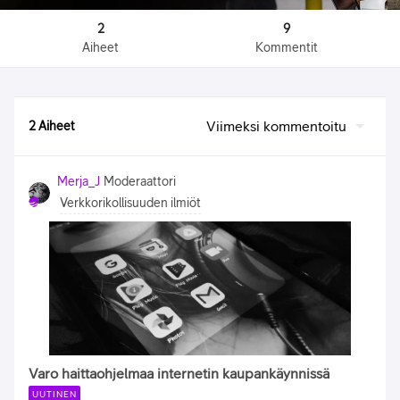
2
9
Aiheet
Kommentit
Viimeksi kommentoitu
2 Aiheet
Merja_J
Moderaattori
Verkkorikollisuuden ilmiöt
Varo haittaohjelmaa internetin kaupankäynnissä
UUTINEN