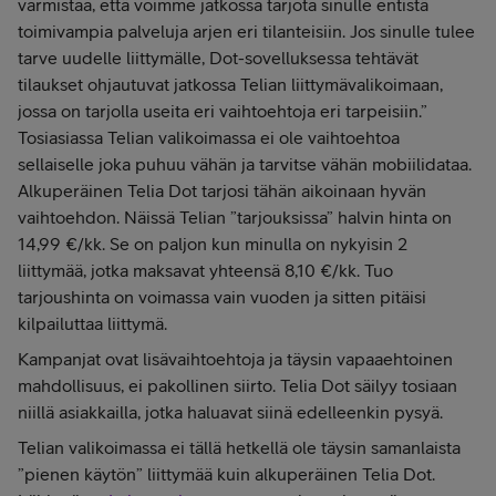
varmistaa, että voimme jatkossa tarjota sinulle entistä
toimivampia palveluja arjen eri tilanteisiin. Jos sinulle tulee
tarve uudelle liittymälle, Dot-sovelluksessa tehtävät
tilaukset ohjautuvat jatkossa Telian liittymävalikoimaan,
jossa on tarjolla useita eri vaihtoehtoja eri tarpeisiin.”
Tosiasiassa Telian valikoimassa ei ole vaihtoehtoa
sellaiselle joka puhuu vähän ja tarvitse vähän mobiilidataa.
Alkuperäinen Telia Dot tarjosi tähän aikoinaan hyvän
vaihtoehdon. Näissä Telian ”tarjouksissa” halvin hinta on
14,99 €/kk. Se on paljon kun minulla on nykyisin 2
liittymää, jotka maksavat yhteensä 8,10 €/kk. Tuo
tarjoushinta on voimassa vain vuoden ja sitten pitäisi
kilpailuttaa liittymä.
Kampanjat ovat lisävaihtoehtoja ja täysin vapaaehtoinen
mahdollisuus, ei pakollinen siirto. Telia Dot säilyy tosiaan
niillä asiakkailla, jotka haluavat siinä edelleenkin pysyä.
Telian valikoimassa ei tällä hetkellä ole täysin samanlaista
”pienen käytön” liittymää kuin alkuperäinen Telia Dot.