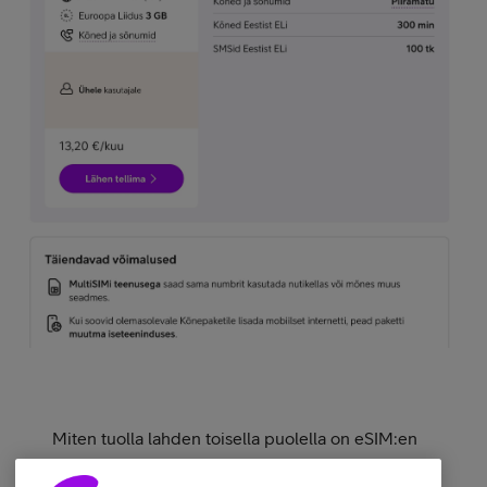
Miten tuolla lahden toisella puolella on eSIM:en
kanssa? Voisin myöskin ottaa rajattoman tilalle jos saisi