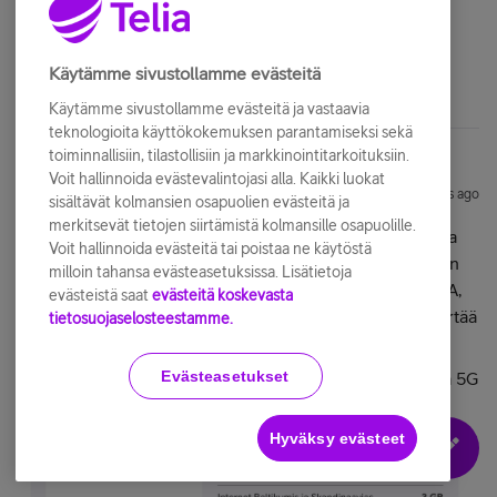
tarpeeksi isommalla paketilla ja hinta maltillisempi:)
Löytyy ainakin operaattorreiden mukaan eSIM.
Käytämme sivustollamme evästeitä
Käytämme sivustollamme evästeitä ja vastaavia
teknologioita käyttökokemuksen parantamiseksi sekä
toiminnallisiin, tilastollisiin ja markkinointitarkoituksiin.
Voit hallinnoida evästevalintojasi alla. Kaikki luokat
RaasuUkko
Forum|Forum|4 months ago
R
sisältävät kolmansien osapuolien evästeitä ja
merkitsevät tietojen siirtämistä kolmansille osapuolille.
Olen aina ihmetellyt miten erilaiset liittymät ovat Virossa
Voit hallinnoida evästeitä tai poistaa ne käytöstä
tarjolla. Nyt kun DOT on haudattu, niin meille vähemmön
milloin tahansa evästeasetuksissa. Lisätietoja
käyttäville voisi tarjota mm. tällaista varianttia. Tämä DNA,
evästeistä saat
evästeitä koskevasta
Elisa, Telia yksi-yhteen liittymävalikoima olisi syytä jo siirtää
tietosuojaselosteestamme.
bittiavaruuteen.
Evästeasetukset
PS. On huomattavaa, että Virossa on tässäkin liittymässä 5G
ja kulloinenkin verkon maksiminopeaus.
Hyväksy evästeet