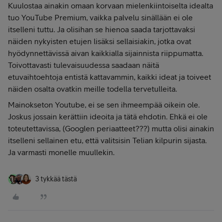
Kuulostaa ainakin omaan korvaan mielenkiintoiselta idealta
tuo YouTube Premium, vaikka palvelu sinällään ei ole
itselleni tuttu. Ja olisihan se hienoa saada tarjottavaksi
näiden nykyisten etujen lisäksi sellaisiakin, jotka ovat
hyödynnettävissä aivan kaikkialla sijainnista riippumatta.
Toivottavasti tulevaisuudessa saadaan näitä
etuvaihtoehtoja entistä kattavammin, kaikki ideat ja toiveet
näiden osalta ovatkin meille todella tervetulleita.
Mainokseton Youtube, ei se sen ihmeempää oikein ole.
Joskus jossain kerättiin ideoita ja tätä ehdotin. Ehkä ei ole
toteutettavissa, (Googlen periaatteet???) mutta olisi ainakin
itselleni sellainen etu, että valitsisin Telian kilpurin sijasta.
Ja varmasti monelle muullekin.
3 tykkää tästä