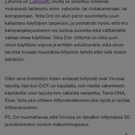
Lähinnä on
Laitenetti
, mutta se soveltuu nimensä
mukaisesti laitteisiin, esim. valvonta- tai riistakameraan, tai
koirapantaan. Telia Dot on alun perin suunniteltu juuri
kaltaistesi käyttäjien tarpeisiin, ja ymmärrän hyvin, että ero
kampanjatarjoukseen voi tuntua suurelta eikä välttämättä
vastaa omaa käyttöäsi. Telia Dot -liittymä on ollut juuri
sinun käyttöösi sopiva ja erittäin edullinenkin, eikä sinun
tarvitse tosiaan muutoksia liittymiin tehdä ellet tule toisiin
aatoksiin.
Olen aina ihmetellyt miten erilaiset liittymät ovat Virossa
tarjolla. Nyt kun DOT on haudattu, niin meille vähemmön
käyttäville voisi tarjota mm. tällaista varianttia. Tämä DNA,
Elisa, Telia yksi-yhteen liittymävalikoima olisi syytä jo siirtää
bittiavaruuteen.
PS. On huomattavaa, että Virossa on tässäkin liittymässä 5G
ja kulloinenkin verkon maksiminopeaus.