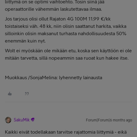
liittymä on se optimi vaihtoehto. Tosin siinä jää
operaattorille vähemmän laskutettavaa ilmaa.
Jos tarjous olisi ollut Rajaton 4G 100M 11,99 €/kk
toistaiseksi väh. 48 kk, niin olisin saattanut harkita, vaikka
silloinkin olisin maksanut turhasta nahdollisuudesta 50%
enemmän kuin nyt.
Wolt ei myöskään ole mikään etu, koska sen käyttöön ei ole
mitään tarvetta, sillä nopeammin saa ruoat kun hakee itse.
Muokkaus /SonjaMelina: lyhennetty lainausta
SakuMik
Forum|Forum|6 months ago
Kaikki eivät todellakaan tarvitse rajattomia liittymiä - eikä