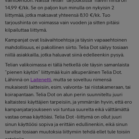
vaihtoehdon. Näissä Telian ”tarjouksissa” halvin hinta on
14,99 €/kk. Se on paljon kun minulla on nykyisin 2
liittymää, jotka maksavat yhteensä 8,10 €/kk. Tuo
tarjoushinta on voimassa vain vuoden ja sitten pitäisi
kilpailuttaa liittymä.
Kampanjat ovat lisävaihtoehtoja ja täysin vapaaehtoinen
mahdollisuus, ei pakollinen siirto. Telia Dot säilyy tosiaan
niillä asiakkailla, jotka haluavat siinä edelleenkin pysyä.
Telian valikoimassa ei tällä hetkellä ole täysin samanlaista
”pienen käytön” liittymää kuin alkuperäinen Telia Dot.
Lähinnä on
Laitenetti
, mutta se soveltuu nimensä
mukaisesti laitteisiin, esim. valvonta- tai riistakameraan, tai
koirapantaan. Telia Dot on alun perin suunniteltu juuri
kaltaistesi käyttäjien tarpeisiin, ja ymmärrän hyvin, että ero
kampanjatarjoukseen voi tuntua suurelta eikä välttämättä
vastaa omaa käyttöäsi. Telia Dot -liittymä on ollut juuri
sinun käyttöösi sopiva ja erittäin edullinenkin, eikä sinun
tarvitse tosiaan muutoksia liittymiin tehdä ellet tule toisiin