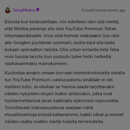
SonjaMelina
Forum|Forum|6 months ago
Eduista kun keskustellaan, niin edelleen olen sitä mieltä,
että Wolttia parempi etu olisi YouTube Premium Telian
liittymäasiakkaalle. Voisi siitä hieman maksaakin (jos olisi
alle Googlen pyytämän summan), mutta eipä sitä taida
kukaan operaattori tarjota. Olisi jotain erilaista mitä Telia
voisi tuossa tarjota, kun juutuubi tulee hetki hetkeltä
rasittavammaksi mainoksineen.
Kuulostaa ainakin omaan korvaan mielenkiintoiselta idealta
tuo YouTube Premium, vaikka palvelu sinällään ei ole
itselleni tuttu. Ja olisihan se hienoa saada tarjottavaksi
näiden nykyisten etujen lisäksi sellaisiakin, jotka ovat
hyödynnettävissä aivan kaikkialla sijainnista riippumatta.
Toivottavasti tulevaisuudessa saadaan näitä
etuvaihtoehtoja entistä kattavammin, kaikki ideat ja toiveet
näiden osalta ovatkin meille todella tervetulleita.