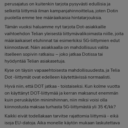
perusajatus on kuitenkin tarjota pysyvästi edullisia ja
selkeitä liittymiä ilman kampanjahinnoittelua, joten Dotin
puolella emme tee määräaikaisia hintatarjouksia.
Tämän vuoksi haluamme nyt tarjota Dot-asiakkaille
vaihtoehdon Telian yleisestä liittymävalikoimasta niille, joita
määräaikaiset etuhinnat tai esimerkiksi 5G-liittymien edut
kiinnostavat. Näin asiakkaalla on mahdollisuus valita
itselleen sopivin ratkaisu – joko jatkaa Dotissa tai
hyödyntää Telian asiakasetuja.
Kyse on täysin vapaaehtoisesta mahdollisuudesta, ja Telia
Dot -liittymät ovat edelleen käytettävissä normaalisti.
Hyvä niin, että DOT jatkaa - toistaiseksi. Kun kolme vuotta
on käyttänyt DOT-liittymää ja kerran maksanut enemmän
kuin peruskäytön minimihinnan, niin miksi voisi olla
kiinnostusta maksaa turhasta 5G-liittymästä yli 35 €/kk?
Kaikki eivät todellakaan tarvitse rajattomia liittymiä - eikä
isoja EU-datoja. Aika monelle käytön mukaan laskutettava