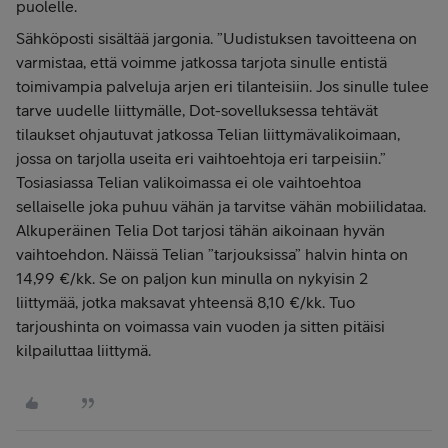
puolelle.
Sähköposti sisältää jargonia. ”Uudistuksen tavoitteena on
varmistaa, että voimme jatkossa tarjota sinulle entistä
toimivampia palveluja arjen eri tilanteisiin. Jos sinulle tulee
tarve uudelle liittymälle, Dot-sovelluksessa tehtävät
tilaukset ohjautuvat jatkossa Telian liittymävalikoimaan,
jossa on tarjolla useita eri vaihtoehtoja eri tarpeisiin.”
Tosiasiassa Telian valikoimassa ei ole vaihtoehtoa
sellaiselle joka puhuu vähän ja tarvitse vähän mobiilidataa.
Alkuperäinen Telia Dot tarjosi tähän aikoinaan hyvän
vaihtoehdon. Näissä Telian ”tarjouksissa” halvin hinta on
14,99 €/kk. Se on paljon kun minulla on nykyisin 2
liittymää, jotka maksavat yhteensä 8,10 €/kk. Tuo
tarjoushinta on voimassa vain vuoden ja sitten pitäisi
kilpailuttaa liittymä.