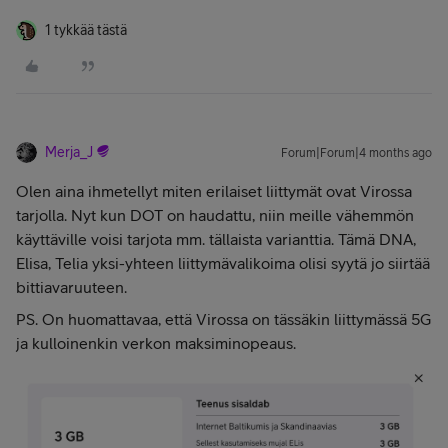
1 tykkää tästä
Merja_J
Forum|Forum|4 months ago
Olen aina ihmetellyt miten erilaiset liittymät ovat Virossa
tarjolla. Nyt kun DOT on haudattu, niin meille vähemmön
käyttäville voisi tarjota mm. tällaista varianttia. Tämä DNA,
Elisa, Telia yksi-yhteen liittymävalikoima olisi syytä jo siirtää
bittiavaruuteen.
PS. On huomattavaa, että Virossa on tässäkin liittymässä 5G
ja kulloinenkin verkon maksiminopeaus.