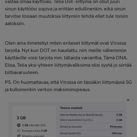
vastaa omaa käyttöäsi. Telia Dot -liittymä on ollut juuri
sinun käyttöösi sopiva ja erittäin edullinenkin, eikä sinun
tarvitse tosiaan muutoksia liittymiin tehdä ellet tule toisiin
aatoksiin.
Olen aina ihmetellyt miten erilaiset liittymät ovat Virossa
tarjolla. Nyt kun DOT on haudattu, niin meille vähemmön
käyttäville voisi tarjota mm. tällaista varianttia. Tämä DNA,
Elisa, Telia yksi-yhteen liittymävalikoima olisi syytä jo siirtää
bittiavaruuteen.
PS. On huomattavaa, että Virossa on tässäkin liittymässä 5G
ja kulloinenkin verkon maksiminopeaus.