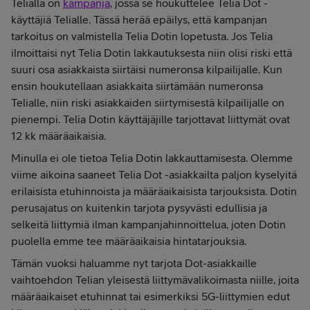
Telialla on
kampanja
, jossa se houkuttelee Telia Dot -
käyttäjiä Telialle. Tässä herää epäilys, että kampanjan
tarkoitus on valmistella Telia Dotin lopetusta. Jos Telia
ilmoittaisi nyt Telia Dotin lakkautuksesta niin olisi riski että
suuri osa asiakkaista siirtäisi numeronsa kilpailijalle. Kun
ensin houkutellaan asiakkaita siirtämään numeronsa
Telialle, niin riski asiakkaiden siirtymisestä kilpailijalle on
pienempi. Telia Dotin käyttäjäjille tarjottavat liittymät ovat
12 kk määräaikaisia.
Minulla ei ole tietoa Telia Dotin lakkauttamisesta. Olemme
viime aikoina saaneet Telia Dot -asiakkailta paljon kyselyitä
erilaisista etuhinnoista ja määräaikaisista tarjouksista. Dotin
perusajatus on kuitenkin tarjota pysyvästi edullisia ja
selkeitä liittymiä ilman kampanjahinnoittelua, joten Dotin
puolella emme tee määräaikaisia hintatarjouksia.
Tämän vuoksi haluamme nyt tarjota Dot-asiakkaille
vaihtoehdon Telian yleisestä liittymävalikoimasta niille, joita
määräaikaiset etuhinnat tai esimerkiksi 5G-liittymien edut