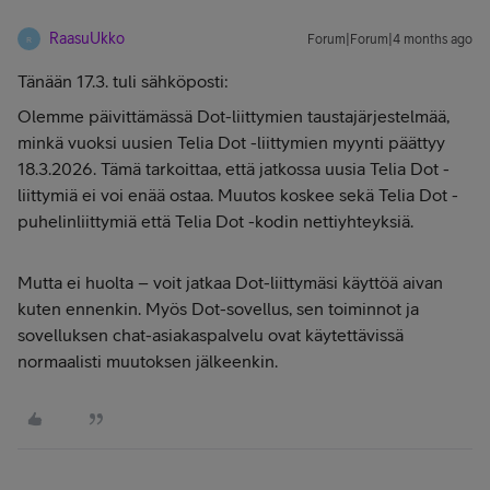
RaasuUkko
Forum|Forum|4 months ago
R
Tänään 17.3. tuli sähköposti:
Olemme päivittämässä Dot-liittymien taustajärjestelmää,
minkä vuoksi uusien Telia Dot -liittymien myynti päättyy
18.3.2026. Tämä tarkoittaa, että jatkossa uusia Telia Dot -
liittymiä ei voi enää ostaa. Muutos koskee sekä Telia Dot -
puhelinliittymiä että Telia Dot -kodin nettiyhteyksiä.
Mutta ei huolta – voit jatkaa Dot-liittymäsi käyttöä aivan
kuten ennenkin. Myös Dot-sovellus, sen toiminnot ja
sovelluksen chat-asiakaspalvelu ovat käytettävissä
normaalisti muutoksen jälkeenkin.