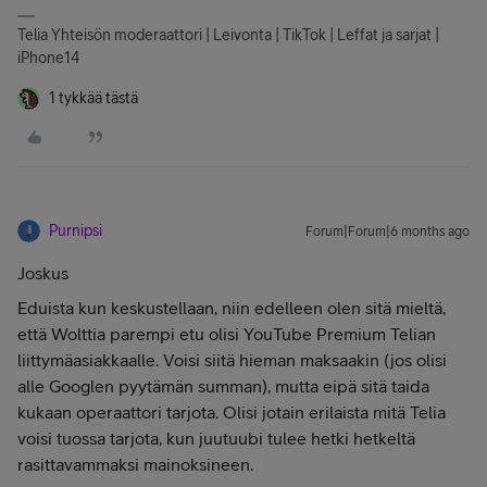
Telia Yhteisön moderaattori | Leivonta | TikTok | Leffat ja sarjat |
iPhone14
1 tykkää tästä
Purnipsi
Forum|Forum|6 months ago
Joskus
Eduista kun keskustellaan, niin edelleen olen sitä mieltä,
että Wolttia parempi etu olisi YouTube Premium Telian
liittymäasiakkaalle. Voisi siitä hieman maksaakin (jos olisi
alle Googlen pyytämän summan), mutta eipä sitä taida
kukaan operaattori tarjota. Olisi jotain erilaista mitä Telia
voisi tuossa tarjota, kun juutuubi tulee hetki hetkeltä
rasittavammaksi mainoksineen.