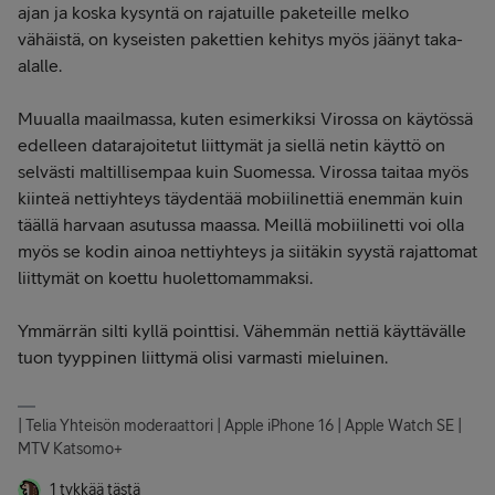
ajan ja koska kysyntä on rajatuille paketeille melko
vähäistä, on kyseisten pakettien kehitys myös jäänyt taka-
alalle.
Muualla maailmassa, kuten esimerkiksi Virossa on käytössä
edelleen datarajoitetut liittymät ja siellä netin käyttö on
selvästi maltillisempaa kuin Suomessa. Virossa taitaa myös
kiinteä nettiyhteys täydentää mobiilinettiä enemmän kuin
täällä harvaan asutussa maassa. Meillä mobiilinetti voi olla
myös se kodin ainoa nettiyhteys ja siitäkin syystä rajattomat
liittymät on koettu huolettomammaksi.
Ymmärrän silti kyllä pointtisi. Vähemmän nettiä käyttävälle
tuon tyyppinen liittymä olisi varmasti mieluinen.
| Telia Yhteisön moderaattori | Apple iPhone 16 | Apple Watch SE |
MTV Katsomo+
1 tykkää tästä