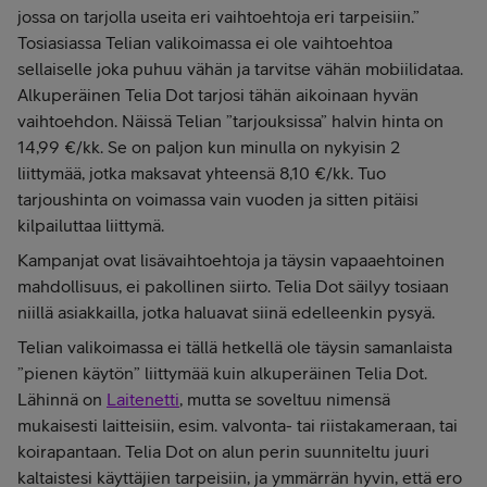
jossa on tarjolla useita eri vaihtoehtoja eri tarpeisiin.”
Tosiasiassa Telian valikoimassa ei ole vaihtoehtoa
sellaiselle joka puhuu vähän ja tarvitse vähän mobiilidataa.
Alkuperäinen Telia Dot tarjosi tähän aikoinaan hyvän
vaihtoehdon. Näissä Telian ”tarjouksissa” halvin hinta on
14,99 €/kk. Se on paljon kun minulla on nykyisin 2
liittymää, jotka maksavat yhteensä 8,10 €/kk. Tuo
tarjoushinta on voimassa vain vuoden ja sitten pitäisi
kilpailuttaa liittymä.
Kampanjat ovat lisävaihtoehtoja ja täysin vapaaehtoinen
mahdollisuus, ei pakollinen siirto. Telia Dot säilyy tosiaan
niillä asiakkailla, jotka haluavat siinä edelleenkin pysyä.
Telian valikoimassa ei tällä hetkellä ole täysin samanlaista
”pienen käytön” liittymää kuin alkuperäinen Telia Dot.
Lähinnä on
Laitenetti
, mutta se soveltuu nimensä
mukaisesti laitteisiin, esim. valvonta- tai riistakameraan, tai
koirapantaan. Telia Dot on alun perin suunniteltu juuri
kaltaistesi käyttäjien tarpeisiin, ja ymmärrän hyvin, että ero