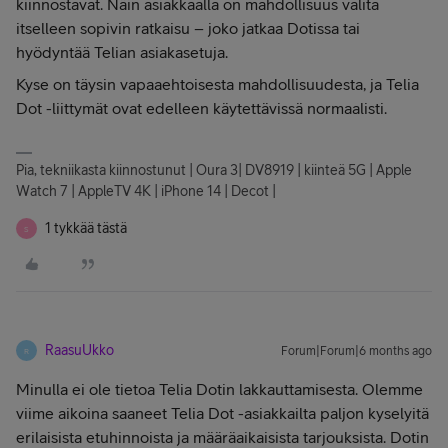
kiinnostavat. Näin asiakkaalla on mahdollisuus valita
itselleen sopivin ratkaisu – joko jatkaa Dotissa tai
hyödyntää Telian asiakasetuja.
Kyse on täysin vapaaehtoisesta mahdollisuudesta, ja Telia
Dot -liittymät ovat edelleen käytettävissä normaalisti.
Pia, tekniikasta kiinnostunut | Oura 3| DV8919 | kiinteä 5G | Apple
Watch 7 | AppleTV 4K | iPhone 14 | Decot |
1 tykkää tästä
S
RaasuUkko
Forum|Forum|6 months ago
R
Minulla ei ole tietoa Telia Dotin lakkauttamisesta. Olemme
viime aikoina saaneet Telia Dot -asiakkailta paljon kyselyitä
erilaisista etuhinnoista ja määräaikaisista tarjouksista. Dotin