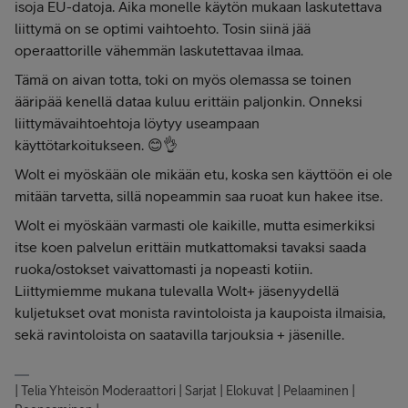
isoja EU-datoja. Aika monelle käytön mukaan laskutettava
liittymä on se optimi vaihtoehto. Tosin siinä jää
operaattorille vähemmän laskutettavaa ilmaa.
Tämä on aivan totta, toki on myös olemassa se toinen
ääripää kenellä dataa kuluu erittäin paljonkin. Onneksi
liittymävaihtoehtoja löytyy useampaan
käyttötarkoitukseen. 😊👌
Wolt ei myöskään ole mikään etu, koska sen käyttöön ei ole
mitään tarvetta, sillä nopeammin saa ruoat kun hakee itse.
Wolt ei myöskään varmasti ole kaikille, mutta esimerkiksi
itse koen palvelun erittäin mutkattomaksi tavaksi saada
ruoka/ostokset vaivattomasti ja nopeasti kotiin.
Liittymiemme mukana tulevalla Wolt+ jäsenyydellä
kuljetukset ovat monista ravintoloista ja kaupoista ilmaisia,
sekä ravintoloista on saatavilla tarjouksia + jäsenille.
| Telia Yhteisön Moderaattori | Sarjat | Elokuvat | Pelaaminen |