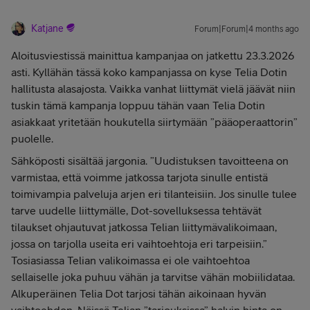
Katjane
Forum|Forum|4 months ago
Aloitusviestissä mainittua kampanjaa on jatkettu 23.3.2026
asti. Kyllähän tässä koko kampanjassa on kyse Telia Dotin
hallitusta alasajosta. Vaikka vanhat liittymät vielä jäävät niin
tuskin tämä kampanja loppuu tähän vaan Telia Dotin
asiakkaat yritetään houkutella siirtymään ”pääoperaattorin”
puolelle.
Sähköposti sisältää jargonia. ”Uudistuksen tavoitteena on
varmistaa, että voimme jatkossa tarjota sinulle entistä
toimivampia palveluja arjen eri tilanteisiin. Jos sinulle tulee
tarve uudelle liittymälle, Dot-sovelluksessa tehtävät
tilaukset ohjautuvat jatkossa Telian liittymävalikoimaan,
jossa on tarjolla useita eri vaihtoehtoja eri tarpeisiin.”
Tosiasiassa Telian valikoimassa ei ole vaihtoehtoa
sellaiselle joka puhuu vähän ja tarvitse vähän mobiilidataa.
Alkuperäinen Telia Dot tarjosi tähän aikoinaan hyvän