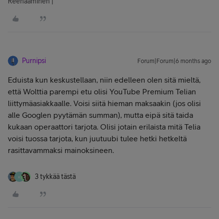
Reenaaminen |
Purnipsi
Forum|Forum|6 months ago
Eduista kun keskustellaan, niin edelleen olen sitä mieltä,
että Wolttia parempi etu olisi YouTube Premium Telian
liittymäasiakkaalle. Voisi siitä hieman maksaakin (jos olisi
alle Googlen pyytämän summan), mutta eipä sitä taida
kukaan operaattori tarjota. Olisi jotain erilaista mitä Telia
voisi tuossa tarjota, kun juutuubi tulee hetki hetkeltä
rasittavammaksi mainoksineen.
3 tykkää tästä
K