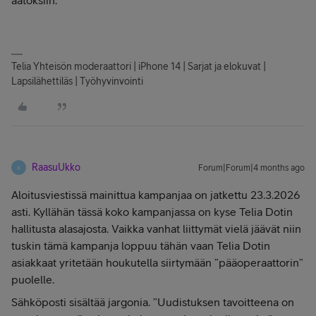
aatoksiin.
Telia Yhteisön moderaattori | iPhone 14 | Sarjat ja elokuvat |
Lapsilähettiläs | Työhyvinvointi
RaasuUkko
Forum|Forum|4 months ago
R
Aloitusviestissä mainittua kampanjaa on jatkettu 23.3.2026
asti. Kyllähän tässä koko kampanjassa on kyse Telia Dotin
hallitusta alasajosta. Vaikka vanhat liittymät vielä jäävät niin
tuskin tämä kampanja loppuu tähän vaan Telia Dotin
asiakkaat yritetään houkutella siirtymään ”pääoperaattorin”
puolelle.
Sähköposti sisältää jargonia. ”Uudistuksen tavoitteena on