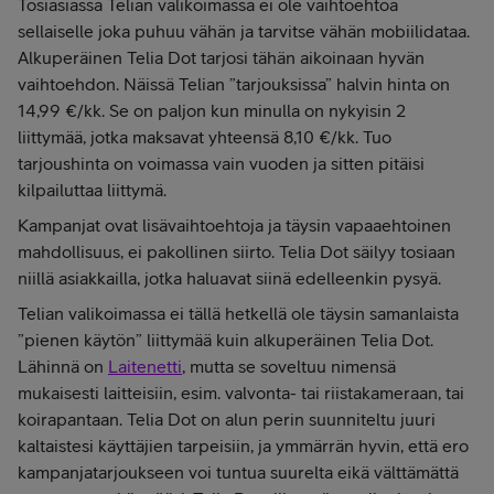
Tosiasiassa Telian valikoimassa ei ole vaihtoehtoa
sellaiselle joka puhuu vähän ja tarvitse vähän mobiilidataa.
Alkuperäinen Telia Dot tarjosi tähän aikoinaan hyvän
vaihtoehdon. Näissä Telian ”tarjouksissa” halvin hinta on
14,99 €/kk. Se on paljon kun minulla on nykyisin 2
liittymää, jotka maksavat yhteensä 8,10 €/kk. Tuo
tarjoushinta on voimassa vain vuoden ja sitten pitäisi
kilpailuttaa liittymä.
Kampanjat ovat lisävaihtoehtoja ja täysin vapaaehtoinen
mahdollisuus, ei pakollinen siirto. Telia Dot säilyy tosiaan
niillä asiakkailla, jotka haluavat siinä edelleenkin pysyä.
Telian valikoimassa ei tällä hetkellä ole täysin samanlaista
”pienen käytön” liittymää kuin alkuperäinen Telia Dot.
Lähinnä on
Laitenetti
, mutta se soveltuu nimensä
mukaisesti laitteisiin, esim. valvonta- tai riistakameraan, tai
koirapantaan. Telia Dot on alun perin suunniteltu juuri
kaltaistesi käyttäjien tarpeisiin, ja ymmärrän hyvin, että ero
kampanjatarjoukseen voi tuntua suurelta eikä välttämättä