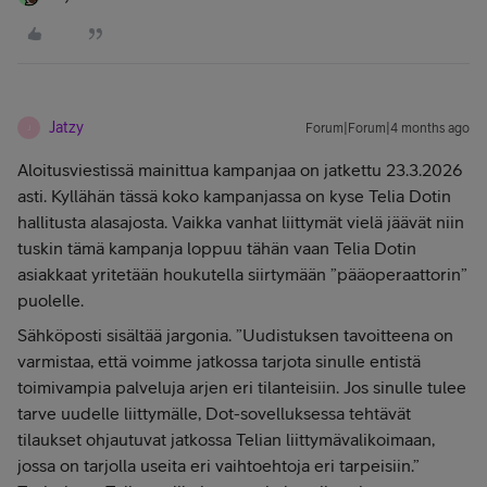
Jatzy
Forum|Forum|4 months ago
J
Aloitusviestissä mainittua kampanjaa on jatkettu 23.3.2026
asti. Kyllähän tässä koko kampanjassa on kyse Telia Dotin
hallitusta alasajosta. Vaikka vanhat liittymät vielä jäävät niin
tuskin tämä kampanja loppuu tähän vaan Telia Dotin
asiakkaat yritetään houkutella siirtymään ”pääoperaattorin”
puolelle.
Sähköposti sisältää jargonia. ”Uudistuksen tavoitteena on
varmistaa, että voimme jatkossa tarjota sinulle entistä
toimivampia palveluja arjen eri tilanteisiin. Jos sinulle tulee
tarve uudelle liittymälle, Dot-sovelluksessa tehtävät
tilaukset ohjautuvat jatkossa Telian liittymävalikoimaan,
jossa on tarjolla useita eri vaihtoehtoja eri tarpeisiin.”