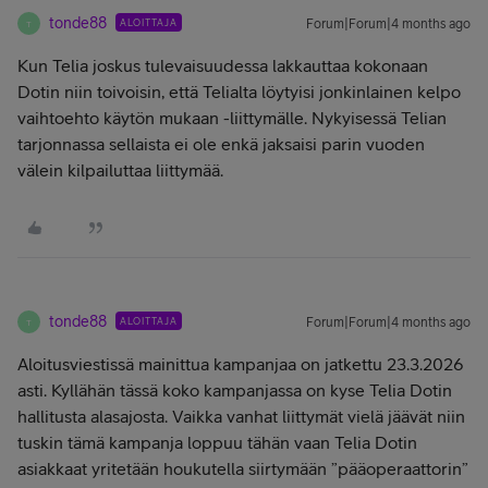
tonde88
ALOITTAJA
Forum|Forum|4 months ago
T
Kun Telia joskus tulevaisuudessa lakkauttaa kokonaan
Dotin niin toivoisin, että Telialta löytyisi jonkinlainen kelpo
vaihtoehto käytön mukaan -liittymälle. Nykyisessä Telian
tarjonnassa sellaista ei ole enkä jaksaisi parin vuoden
välein kilpailuttaa liittymää.
tonde88
ALOITTAJA
Forum|Forum|4 months ago
T
Aloitusviestissä mainittua kampanjaa on jatkettu 23.3.2026
asti. Kyllähän tässä koko kampanjassa on kyse Telia Dotin
hallitusta alasajosta. Vaikka vanhat liittymät vielä jäävät niin
tuskin tämä kampanja loppuu tähän vaan Telia Dotin
asiakkaat yritetään houkutella siirtymään ”pääoperaattorin”