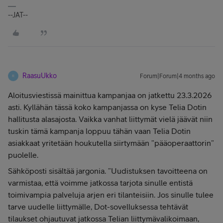
--JAT--
RaasuUkko
Forum|Forum|4 months ago
R
Aloitusviestissä mainittua kampanjaa on jatkettu 23.3.2026
asti. Kyllähän tässä koko kampanjassa on kyse Telia Dotin
hallitusta alasajosta. Vaikka vanhat liittymät vielä jäävät niin
tuskin tämä kampanja loppuu tähän vaan Telia Dotin
asiakkaat yritetään houkutella siirtymään ”pääoperaattorin”
puolelle.
Sähköposti sisältää jargonia. ”Uudistuksen tavoitteena on
varmistaa, että voimme jatkossa tarjota sinulle entistä
toimivampia palveluja arjen eri tilanteisiin. Jos sinulle tulee
tarve uudelle liittymälle, Dot-sovelluksessa tehtävät
tilaukset ohjautuvat jatkossa Telian liittymävalikoimaan,