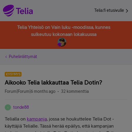
Telia.fi etusivulle
Telia Yhteisö on Vain luku -moodissa, kunnes
sulkeutuu kokonaan lokakuussa
Puhelinliittymät
KYSYMYS
Aikooko Telia lakkauttaa Telia Dotin?
Forum|Forum|6 months ago
32 kommenttia
tonde88
T
Telialla on
kampanja
, jossa se houkuttelee Telia Dot -
käyttäjiä Telialle. Tässä herää epäilys, että kampanjan