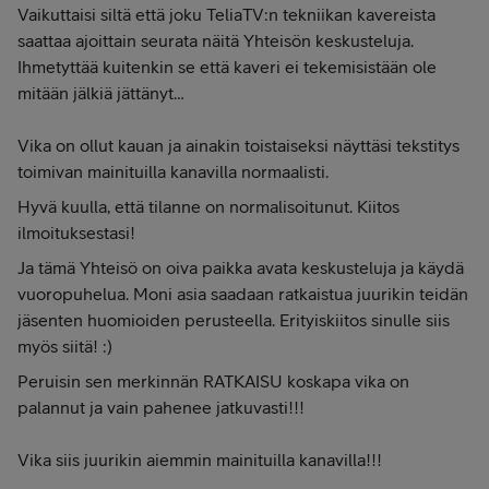
Vaikuttaisi siltä että joku TeliaTV:n tekniikan kavereista
saattaa ajoittain seurata näitä Yhteisön keskusteluja.
Ihmetyttää kuitenkin se että kaveri ei tekemisistään ole
mitään jälkiä jättänyt…
Vika on ollut kauan ja ainakin toistaiseksi näyttäsi tekstitys
toimivan mainituilla kanavilla normaalisti.
Hyvä kuulla, että tilanne on normalisoitunut. Kiitos
ilmoituksestasi!
Ja tämä Yhteisö on oiva paikka avata keskusteluja ja käydä
vuoropuhelua. Moni asia saadaan ratkaistua juurikin teidän
jäsenten huomioiden perusteella. Erityiskiitos sinulle siis
myös siitä! :)
Peruisin sen merkinnän RATKAISU koskapa vika on
palannut ja vain pahenee jatkuvasti!!!
Vika siis juurikin aiemmin mainituilla kanavilla!!!