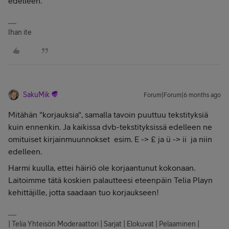
edelleen.
Ihan ite
SakuMik
Forum|Forum|6 months ago
Mitähän "korjauksia", samalla tavoin puuttuu tekstityksiä
kuin ennenkin. Ja kaikissa dvb-tekstityksissä edelleen ne
omituiset kirjainmuunnokset esim. E -> £ ja ü -> ii ja niin
edelleen.
Harmi kuulla, ettei häiriö ole korjaantunut kokonaan.
Laitoimme tätä koskien palautteesi eteenpäin Telia Playn
kehittäjille, jotta saadaan tuo korjaukseen!
| Telia Yhteisön Moderaattori | Sarjat | Elokuvat | Pelaaminen |