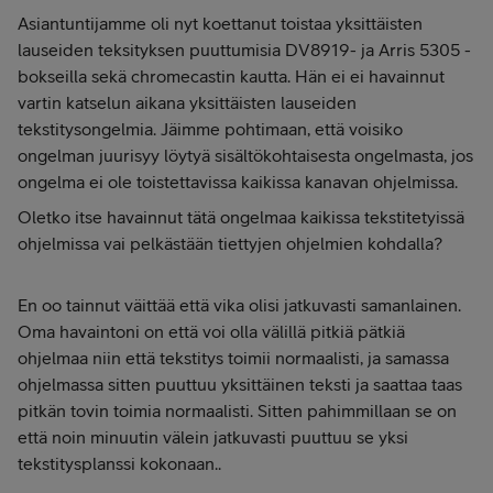
Asiantuntijamme oli nyt koettanut toistaa yksittäisten
lauseiden teksityksen puuttumisia DV8919- ja Arris 5305 -
bokseilla sekä chromecastin kautta. Hän ei ei havainnut
vartin katselun aikana yksittäisten lauseiden
tekstitysongelmia. Jäimme pohtimaan, että voisiko
ongelman juurisyy löytyä sisältökohtaisesta ongelmasta, jos
ongelma ei ole toistettavissa kaikissa kanavan ohjelmissa.
Oletko itse havainnut tätä ongelmaa kaikissa tekstitetyissä
ohjelmissa vai pelkästään tiettyjen ohjelmien kohdalla?
En oo tainnut väittää että vika olisi jatkuvasti samanlainen.
Oma havaintoni on että voi olla välillä pitkiä pätkiä
ohjelmaa niin että tekstitys toimii normaalisti, ja samassa
ohjelmassa sitten puuttuu yksittäinen teksti ja saattaa taas
pitkän tovin toimia normaalisti. Sitten pahimmillaan se on
että noin minuutin välein jatkuvasti puuttuu se yksi
tekstitysplanssi kokonaan..