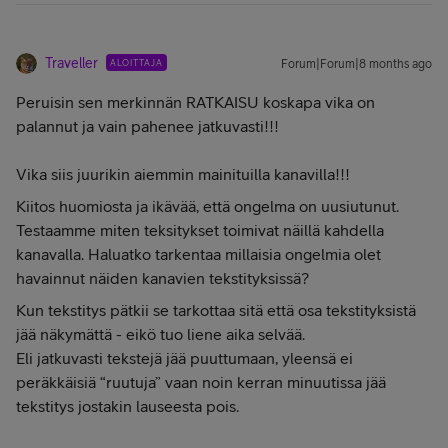
Traveller
ALOITTAJA
Forum|Forum|8 months ago
Peruisin sen merkinnän RATKAISU koskapa vika on
palannut ja vain pahenee jatkuvasti!!!
Vika siis juurikin aiemmin mainituilla kanavilla!!!
Kiitos huomiosta ja ikävää, että ongelma on uusiutunut.
Testaamme miten teksitykset toimivat näillä kahdella
kanavalla. Haluatko tarkentaa millaisia ongelmia olet
havainnut näiden kanavien tekstityksissä?
Kun tekstitys pätkii se tarkottaa sitä että osa tekstityksistä
jää näkymättä - eikö tuo liene aika selvää.
Eli jatkuvasti tekstejä jää puuttumaan, yleensä ei
peräkkäisiä “ruutuja” vaan noin kerran minuutissa jää
tekstitys jostakin lauseesta pois.