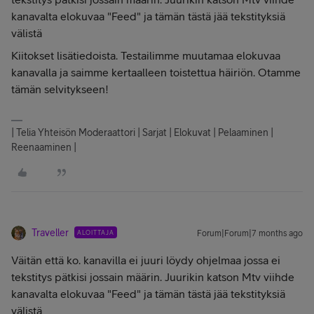
kanavalta elokuvaa "Feed" ja tämän tästä jää tekstityksiä
välistä
Kiitokset lisätiedoista. Testailimme muutamaa elokuvaa
kanavalla ja saimme kertaalleen toistettua häiriön. Otamme
tämän selvitykseen!
| Telia Yhteisön Moderaattori | Sarjat | Elokuvat | Pelaaminen |
Reenaaminen |
Traveller
ALOITTAJA
Forum|Forum|7 months ago
Väitän että ko. kanavilla ei juuri löydy ohjelmaa jossa ei
tekstitys pätkisi jossain määrin. Juurikin katson Mtv viihde
kanavalta elokuvaa "Feed" ja tämän tästä jää tekstityksiä
välistä