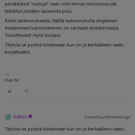
peräkkäisiä “ruutuja” vaan noin kerran minuutissa jää
tekstitys jostakin lauseesta pois.
Kiitos tarkennuksesta. Näillä tarkennuksilla ongelman
toistaminen/varmistaminen on varmasti yksinkertaista.
Toivottavasti myös korjaus.
Täytyisi se pystyä toistamaan kun on jo kertaalleen saatu
korjattuakin.
Ihan ite
KaPetri
Forum|Forum|8 months ago
K
Täytyisi se pystyä toistamaan kun on jo kertaalleen saatu