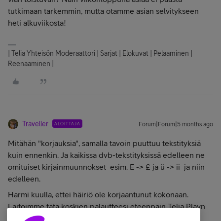
tutkimaan tarkemmin, mutta otamme asian selvitykseen
heti alkuviikosta!
| Telia Yhteisön Moderaattori | Sarjat | Elokuvat | Pelaaminen |
Reenaaminen |
Traveller
ALOITTAJA
Forum|Forum|5 months ago
Mitähän "korjauksia", samalla tavoin puuttuu tekstityksiä
kuin ennenkin. Ja kaikissa dvb-tekstityksissä edelleen ne
omituiset kirjainmuunnokset esim. E -> £ ja ü -> ii ja niin
edelleen.
Harmi kuulla, ettei häiriö ole korjaantunut kokonaan.
Laitoimme tätä koskien palautteesi eteenpäin Telia Playn
kehittäjille, jotta saadaan tuo korjaukseen!