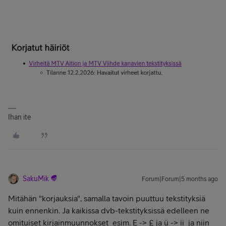
Ihan ite
SakuMik
Forum|Forum|5 months ago
Mitähän "korjauksia", samalla tavoin puuttuu tekstityksiä
kuin ennenkin. Ja kaikissa dvb-tekstityksissä edelleen ne
omituiset kirjainmuunnokset esim. E -> £ ja ü -> ii ja niin