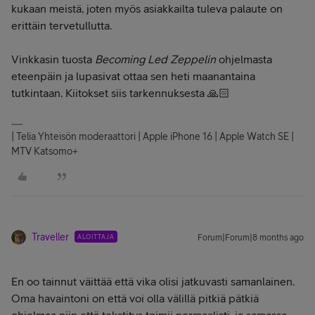
kukaan meistä, joten myös asiakkailta tuleva palaute on
erittäin tervetullutta.
Vinkkasin tuosta
Becoming Led Zeppelin
ohjelmasta
eteenpäin ja lupasivat ottaa sen heti maanantaina
tutkintaan. Kiitokset siis tarkennuksesta 🙏🏻
| Telia Yhteisön moderaattori | Apple iPhone 16 | Apple Watch SE |
MTV Katsomo+
Traveller
ALOITTAJA
Forum|Forum|8 months ago
En oo tainnut väittää että vika olisi jatkuvasti samanlainen.
Oma havaintoni on että voi olla välillä pitkiä pätkiä