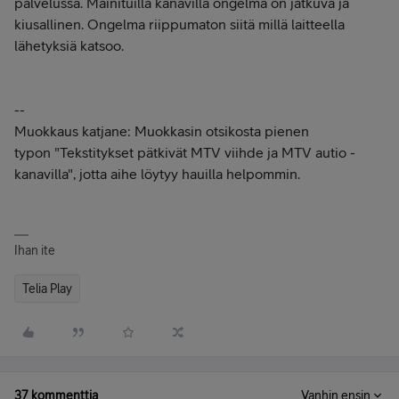
palvelussa. Mainituilla kanavilla ongelma on jatkuva ja
kiusallinen. Ongelma riippumaton siitä millä laitteella
lähetyksiä katsoo.
--
Muokkaus katjane: Muokkasin otsikosta pienen
typon "Tekstitykset pätkivät MTV viihde ja MTV autio -
kanavilla", jotta aihe löytyy hauilla helpommin.
Ihan ite
Telia Play
37 kommenttia
Vanhin ensin