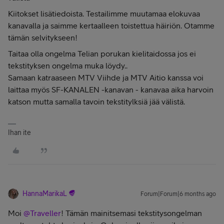
Kiitokset lisätiedoista. Testailimme muutamaa elokuvaa
kanavalla ja saimme kertaalleen toistettua häiriön. Otamme
tämän selvitykseen!
Taitaa olla ongelma Telian porukan kielitaidossa jos ei
tekstityksen ongelma muka löydy..
Samaan katraaseen MTV Viihde ja MTV Aitio kanssa voi
laittaa myös SF-KANALEN -kanavan - kanavaa aika harvoin
katson mutta samalla tavoin tekstitylksiä jää välistä.
Ihan ite
HannaMarikaL
Forum|Forum|6 months ago
Moi ​
@Traveller
! Tämän mainitsemasi tekstitysongelman