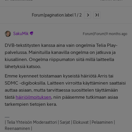
Forum|pagination.label 1 / 2
SakuMik
Forum|Forum|9 months ago
DVB-tekstitysten kanssa aina vain ongelmia Telia Play-
palvelussa. Mainituilla kanavilla ongelma on jatkuva ja
kiusallinen. Ongelma riippumaton siitä millä laitteella
lähetyksiä katsoo.
Emme kyenneet toistamaan kyseistä häiriötä Arris tai
SDMC -digiboksilla. Laitteen virroitta käyttäminen saattaisi
auttaa asiaan, mutta tarvittaessa suosittelen täyttämään
tästä
häiriöilmoituksen
, niin pääsemme tutkimaan asiaa
tarkempien tietojen kera.
| Telia Yhteisön Moderaattori | Sarjat | Elokuvat | Pelaaminen |
Reenaaminen |