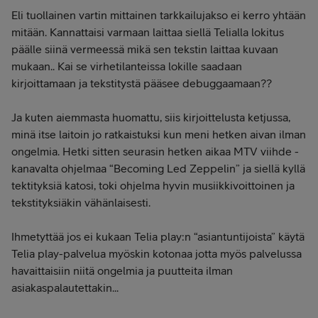
Eli tuollainen vartin mittainen tarkkailujakso ei kerro yhtään
mitään. Kannattaisi varmaan laittaa siellä Telialla lokitus
päälle siinä vermeessä mikä sen tekstin laittaa kuvaan
mukaan.. Kai se virhetilanteissa lokille saadaan
kirjoittamaan ja tekstitystä pääsee debuggaamaan??
Ja kuten aiemmasta huomattu, siis kirjoittelusta ketjussa,
minä itse laitoin jo ratkaistuksi kun meni hetken aivan ilman
ongelmia. Hetki sitten seurasin hetken aikaa MTV viihde -
kanavalta ohjelmaa “Becoming Led Zeppelin” ja siellä kyllä
tektityksiä katosi, toki ohjelma hyvin musiikkivoittoinen ja
tekstityksiäkin vähänlaisesti.
Ihmetyttää jos ei kukaan Telia play:n “asiantuntijoista” käytä
Telia play-palvelua myöskin kotonaa jotta myös palvelussa
havaittaisiin niitä ongelmia ja puutteita ilman
asiakaspalautettakin...