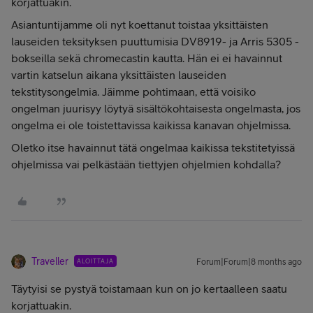
korjattuakin.
Asiantuntijamme oli nyt koettanut toistaa yksittäisten
lauseiden teksityksen puuttumisia DV8919- ja Arris 5305 -
bokseilla sekä chromecastin kautta. Hän ei ei havainnut
vartin katselun aikana yksittäisten lauseiden
tekstitysongelmia. Jäimme pohtimaan, että voisiko
ongelman juurisyy löytyä sisältökohtaisesta ongelmasta, jos
ongelma ei ole toistettavissa kaikissa kanavan ohjelmissa.
Oletko itse havainnut tätä ongelmaa kaikissa tekstitetyissä
ohjelmissa vai pelkästään tiettyjen ohjelmien kohdalla?
Traveller
ALOITTAJA
Forum|Forum|8 months ago
Täytyisi se pystyä toistamaan kun on jo kertaalleen saatu
korjattuakin.