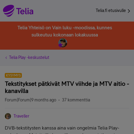
Telia.fi etusivulle
Telia Yhteisö on Vain luku -moodissa, kunnes
sulkeutuu kokonaan lokakuussa
Telia Play -keskustelut
KYSYMYS
Tekstitykset pätkivät MTV viihde ja MTV aitio -
kanavilla
Forum|Forum|9 months ago
37 kommenttia
Traveller
DVB-tekstitysten kanssa aina vain ongelmia Telia Play-