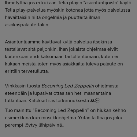
Ihmetyttää jos ei kukaan Telia play:n “asiantuntijoista” käytä
Telia play-palvelua myöskin kotonaa jotta myös palvelussa
havaittaisiin niitä ongelmia ja puutteita ilman
asiakaspalautettakin...
Asiantuntijamme käyttävät kyllä palvelua itsekin ja
testailevat sitä paljonkin. Ihan jokaista ohjelmaa eivät
kuitenkaan ehdi katsomaan tai tallentamaan, kuten ei
kukaan meistä, joten myös asiakkailta tuleva palaute on
erittäin tervetullutta.
Vinkkasin tuosta
Becoming Led Zeppelin
ohjelmasta
eteenpäin ja lupasivat ottaa sen heti maanantaina
tutkintaan. Kiitokset siis tarkennuksesta 🙏🏻
Tuo mainittu “Becoming Led Zeppelin” on hiukan kehno
esimerkkinä kun musiikkiohjelma. Yritän laittaa jos joku
parempi löytyy lähipäivinä..