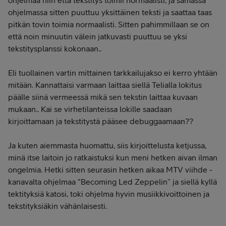
ohjelmaa niin että tekstitys toimii normaalisti, ja samassa
ohjelmassa sitten puuttuu yksittäinen teksti ja saattaa taas
pitkän tovin toimia normaalisti. Sitten pahimmillaan se on
että noin minuutin välein jatkuvasti puuttuu se yksi
tekstitysplanssi kokonaan..
Eli tuollainen vartin mittainen tarkkailujakso ei kerro yhtään
mitään. Kannattaisi varmaan laittaa siellä Telialla lokitus
päälle siinä vermeessä mikä sen tekstin laittaa kuvaan
mukaan.. Kai se virhetilanteissa lokille saadaan
kirjoittamaan ja tekstitystä pääsee debuggaamaan??
Ja kuten aiemmasta huomattu, siis kirjoittelusta ketjussa,
minä itse laitoin jo ratkaistuksi kun meni hetken aivan ilman
ongelmia. Hetki sitten seurasin hetken aikaa MTV viihde -
kanavalta ohjelmaa “Becoming Led Zeppelin” ja siellä kyllä
tektityksiä katosi, toki ohjelma hyvin musiikkivoittoinen ja
tekstityksiäkin vähänlaisesti.