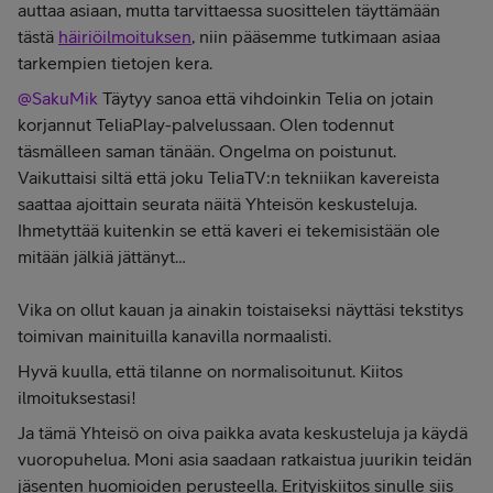
auttaa asiaan, mutta tarvittaessa suosittelen täyttämään
tästä
häiriöilmoituksen
, niin pääsemme tutkimaan asiaa
tarkempien tietojen kera.
@SakuMik
Täytyy sanoa että vihdoinkin Telia on jotain
korjannut TeliaPlay-palvelussaan. Olen todennut
täsmälleen saman tänään. Ongelma on poistunut.
Vaikuttaisi siltä että joku TeliaTV:n tekniikan kavereista
saattaa ajoittain seurata näitä Yhteisön keskusteluja.
Ihmetyttää kuitenkin se että kaveri ei tekemisistään ole
mitään jälkiä jättänyt…
Vika on ollut kauan ja ainakin toistaiseksi näyttäsi tekstitys
toimivan mainituilla kanavilla normaalisti.
Hyvä kuulla, että tilanne on normalisoitunut. Kiitos
ilmoituksestasi!
Ja tämä Yhteisö on oiva paikka avata keskusteluja ja käydä
vuoropuhelua. Moni asia saadaan ratkaistua juurikin teidän
jäsenten huomioiden perusteella. Erityiskiitos sinulle siis