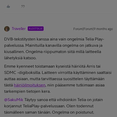
Traveller
ALOITTAJA
Forum|Forum|9 months ago
DVB-tekstitysten kanssa aina vain ongelmia Telia Play-
palvelussa. Mainituilla kanavilla ongelma on jatkuva ja
kiusallinen. Ongelma riippumaton siitä millä laitteella
lähetyksiä katsoo.
Emme kyenneet toistamaan kyseistä häiriötä Arris tai
SDMC -digiboksilla. Laitteen virroitta käyttäminen saattaisi
auttaa asiaan, mutta tarvittaessa suosittelen täyttämään
tästä
häiriöilmoituksen
, niin pääsemme tutkimaan asiaa
tarkempien tietojen kera.
@SakuMik
Täytyy sanoa että vihdoinkin Telia on jotain
korjannut TeliaPlay-palvelussaan. Olen todennut
täsmälleen saman tänään. Ongelma on poistunut.