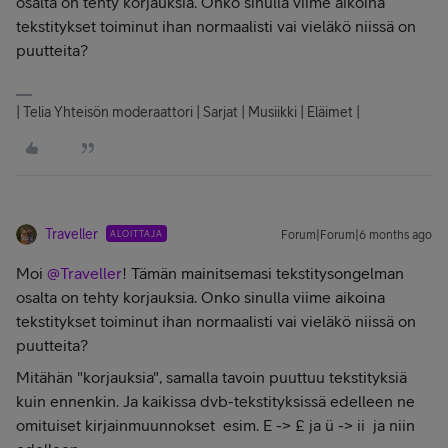
osalta on tehty korjauksia. Onko sinulla viime aikoina
tekstitykset toiminut ihan normaalisti vai vieläkö niissä on
puutteita?
| Telia Yhteisön moderaattori | Sarjat | Musiikki | Eläimet |
Traveller
ALOITTAJA
Forum|Forum|6 months ago
Moi ​
@Traveller
! Tämän mainitsemasi tekstitysongelman
osalta on tehty korjauksia. Onko sinulla viime aikoina
tekstitykset toiminut ihan normaalisti vai vieläkö niissä on
puutteita?
Mitähän "korjauksia", samalla tavoin puuttuu tekstityksiä
kuin ennenkin. Ja kaikissa dvb-tekstityksissä edelleen ne
omituiset kirjainmuunnokset esim. E -> £ ja ü -> ii ja niin