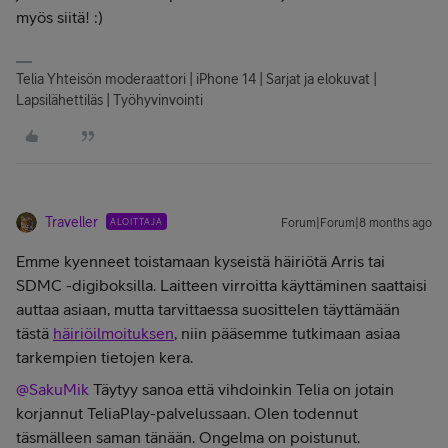
myös siitä! :)
Telia Yhteisön moderaattori | iPhone 14 | Sarjat ja elokuvat |
Lapsilähettiläs | Työhyvinvointi
Traveller
ALOITTAJA
Forum|Forum|8 months ago
Emme kyenneet toistamaan kyseistä häiriötä Arris tai
SDMC -digiboksilla. Laitteen virroitta käyttäminen saattaisi
auttaa asiaan, mutta tarvittaessa suosittelen täyttämään
tästä
häiriöilmoituksen
, niin pääsemme tutkimaan asiaa
tarkempien tietojen kera.
@SakuMik
Täytyy sanoa että vihdoinkin Telia on jotain
korjannut TeliaPlay-palvelussaan. Olen todennut
täsmälleen saman tänään. Ongelma on poistunut.