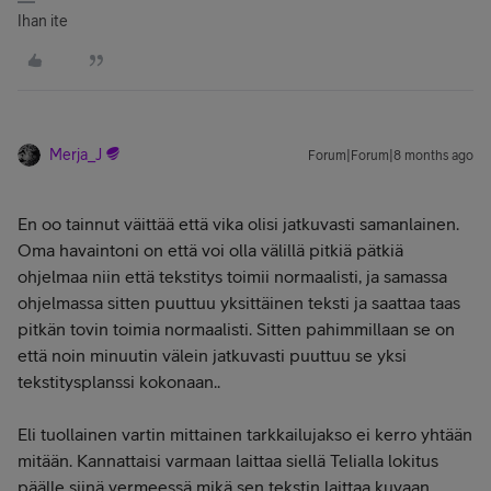
Ihan ite
Merja_J
Forum|Forum|8 months ago
En oo tainnut väittää että vika olisi jatkuvasti samanlainen.
Oma havaintoni on että voi olla välillä pitkiä pätkiä
ohjelmaa niin että tekstitys toimii normaalisti, ja samassa
ohjelmassa sitten puuttuu yksittäinen teksti ja saattaa taas
pitkän tovin toimia normaalisti. Sitten pahimmillaan se on
että noin minuutin välein jatkuvasti puuttuu se yksi
tekstitysplanssi kokonaan..
Eli tuollainen vartin mittainen tarkkailujakso ei kerro yhtään
mitään. Kannattaisi varmaan laittaa siellä Telialla lokitus
päälle siinä vermeessä mikä sen tekstin laittaa kuvaan