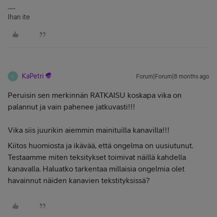
Ihan ite
KaPetri
Forum|Forum|8 months ago
K
Peruisin sen merkinnän RATKAISU koskapa vika on
palannut ja vain pahenee jatkuvasti!!!
Vika siis juurikin aiemmin mainituilla kanavilla!!!
Kiitos huomiosta ja ikävää, että ongelma on uusiutunut.
Testaamme miten teksitykset toimivat näillä kahdella
kanavalla. Haluatko tarkentaa millaisia ongelmia olet
havainnut näiden kanavien tekstityksissä?