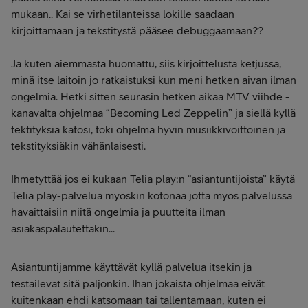
mukaan.. Kai se virhetilanteissa lokille saadaan
kirjoittamaan ja tekstitystä pääsee debuggaamaan??
Ja kuten aiemmasta huomattu, siis kirjoittelusta ketjussa,
minä itse laitoin jo ratkaistuksi kun meni hetken aivan ilman
ongelmia. Hetki sitten seurasin hetken aikaa MTV viihde -
kanavalta ohjelmaa “Becoming Led Zeppelin” ja siellä kyllä
tektityksiä katosi, toki ohjelma hyvin musiikkivoittoinen ja
tekstityksiäkin vähänlaisesti.
Ihmetyttää jos ei kukaan Telia play:n “asiantuntijoista” käytä
Telia play-palvelua myöskin kotonaa jotta myös palvelussa
havaittaisiin niitä ongelmia ja puutteita ilman
asiakaspalautettakin...
Asiantuntijamme käyttävät kyllä palvelua itsekin ja
testailevat sitä paljonkin. Ihan jokaista ohjelmaa eivät
kuitenkaan ehdi katsomaan tai tallentamaan, kuten ei