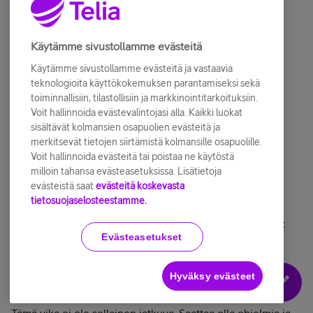
@SakuMik
, ​
@KaPetri
, ​
@TeroRe
Eihän tämä toimi lainkaan - torppasin puuttuvien
Käytämme sivustollamme evästeitä
tekstitysten korjauksen 3 viikkoa sitten... Siltikin vika
korjattuna koosteessa 12.2.2026:
Käytämme sivustollamme evästeitä ja vastaavia
teknologioita käyttökokemuksen parantamiseksi sekä
toiminnallisiin, tilastollisiin ja markkinointitarkoituksiin.
Voit hallinnoida evästevalintojasi alla. Kaikki luokat
sisältävät kolmansien osapuolien evästeitä ja
merkitsevät tietojen siirtämistä kolmansille osapuolille.
Voit hallinnoida evästeitä tai poistaa ne käytöstä
milloin tahansa evästeasetuksissa. Lisätietoja
evästeistä saat
evästeitä koskevasta
tietosuojaselosteestamme.
Varmistaisin vielä, että missä ohjelmissa olet huomannut
Evästeasetukset
vian toistuvan? Näin viikonloppuna asiaa ei päästä
tutkimaan tarkemmin, mutta otamme asian selvitykseen
heti alkuviikosta!
Hyväksy evästeet
@SakuMik
& all
Tämä vika ei ole sellainen jatkuva. Saattaa olla ohjelmia ja