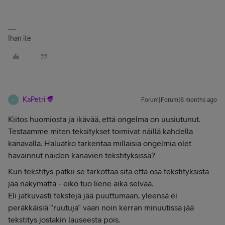
Ihan ite
KaPetri
Forum|Forum|8 months ago
K
Kiitos huomiosta ja ikävää, että ongelma on uusiutunut.
Testaamme miten teksitykset toimivat näillä kahdella
kanavalla. Haluatko tarkentaa millaisia ongelmia olet
havainnut näiden kanavien tekstityksissä?
Kun tekstitys pätkii se tarkottaa sitä että osa tekstityksistä
jää näkymättä - eikö tuo liene aika selvää.
Eli jatkuvasti tekstejä jää puuttumaan, yleensä ei
peräkkäisiä “ruutuja” vaan noin kerran minuutissa jää
tekstitys jostakin lauseesta pois.