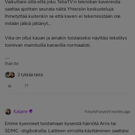
Vaikuttaisi siltä että joku TeliaTV:n tekniikan kavereista
saattaa ajoittain seurata näitä Yhteisön keskusteluja.
Ihmetyttää kuitenkin se että kaveri ei tekemisistään ole
mitään jälkiä jättänyt…
Vika on ollut kauan ja ainakin toistaiseksi näyttäsi tekstitys
toimivan mainituilla kanavilla normaalisti.
Ihan ite
2 tykkää tästä
Katjane
Forum|Forum|9 months ago
Emme kyenneet toistamaan kyseistä häiriötä Arris tai
SDMC -digiboksilla. Laitteen virroitta käyttäminen saattaisi