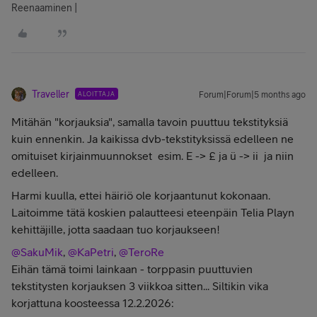
Reenaaminen |
Traveller
ALOITTAJA
Forum|Forum|5 months ago
Mitähän "korjauksia", samalla tavoin puuttuu tekstityksiä
kuin ennenkin. Ja kaikissa dvb-tekstityksissä edelleen ne
omituiset kirjainmuunnokset esim. E -> £ ja ü -> ii ja niin
edelleen.
Harmi kuulla, ettei häiriö ole korjaantunut kokonaan.
Laitoimme tätä koskien palautteesi eteenpäin Telia Playn
kehittäjille, jotta saadaan tuo korjaukseen!
@SakuMik
, ​
@KaPetri
, ​
@TeroRe
Eihän tämä toimi lainkaan - torppasin puuttuvien
tekstitysten korjauksen 3 viikkoa sitten... Siltikin vika
korjattuna koosteessa 12.2.2026: