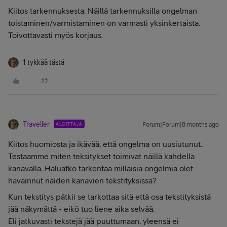
Kiitos tarkennuksesta. Näillä tarkennuksilla ongelman
toistaminen/varmistaminen on varmasti yksinkertaista.
Toivottavasti myös korjaus.
1 tykkää tästä
Traveller
ALOITTAJA
Forum|Forum|8 months ago
Kiitos huomiosta ja ikävää, että ongelma on uusiutunut.
Testaamme miten teksitykset toimivat näillä kahdella
kanavalla. Haluatko tarkentaa millaisia ongelmia olet
havainnut näiden kanavien tekstityksissä?
Kun tekstitys pätkii se tarkottaa sitä että osa tekstityksistä
jää näkymättä - eikö tuo liene aika selvää.
Eli jatkuvasti tekstejä jää puuttumaan, yleensä ei