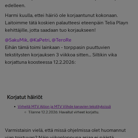
edelleen.
Harmi kuulla, ettei häiriö ole korjaantunut kokonaan.
Laitoimme tätä koskien palautteesi eteenpäin Telia Playn
kehittäjille, jotta saadaan tuo korjaukseen!
@SakuMik
, ​
@KaPetri
, ​
@TeroRe
Eihän tämä toimi lainkaan - torppasin puuttuvien
tekstitysten korjauksen 3 viikkoa sitten... Siltikin vika
korjattuna koosteessa 12.2.2026:
Varmistaisin vielä, että missä ohjelmissa olet huomannut
vian toistuvan? Näin viikonloppuna asiaa ei päästä