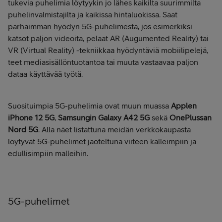
tukevia puhelimia löytyykin jo lähes kaikilta suurimmilta
puhelinvalmistajilta ja kaikissa hintaluokissa. Saat
parhaimman hyödyn 5G-puhelimesta, jos esimerkiksi
katsot paljon videoita, pelaat AR (Augumented Reality) tai
VR (Virtual Reality) -tekniikkaa hyödyntäviä mobiilipelejä,
teet mediasisällöntuotantoa tai muuta vastaavaa paljon
dataa käyttävää työtä.
Suosituimpia 5G-puhelimia ovat muun muassa
Applen
iPhone 12 5G
,
Samsungin Galaxy A42 5G
sekä
OnePlussan
Nord 5G
. Alla näet listattuna meidän verkkokaupasta
löytyvät 5G-puhelimet jaoteltuna viiteen kalleimpiin ja
edullisimpiin malleihin.
5G-puhelimet