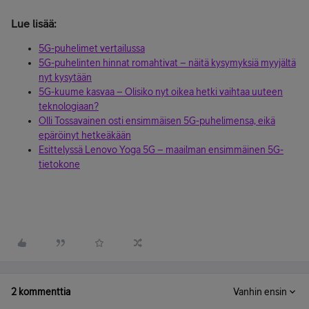
Lue lisää:
5G-puhelimet vertailussa
5G-puhelinten hinnat romahtivat – näitä kysymyksiä myyjältä
nyt kysytään
5G-kuume kasvaa – Olisiko nyt oikea hetki vaihtaa uuteen
teknologiaan?
Olli Tossavainen osti ensimmäisen 5G-puhelimensa, eikä
epäröinyt hetkeäkään
Esittelyssä Lenovo Yoga 5G – maailman ensimmäinen 5G-
tietokone
2 kommenttia
Vanhin ensin