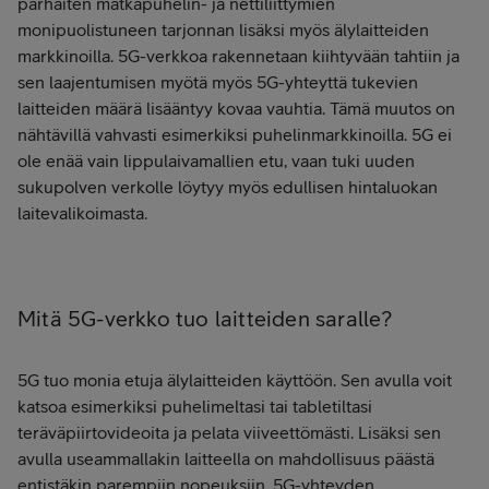
parhaiten matkapuhelin- ja nettiliittymien
monipuolistuneen tarjonnan lisäksi myös älylaitteiden
markkinoilla. 5G-verkkoa rakennetaan kiihtyvään tahtiin ja
sen laajentumisen myötä myös 5G-yhteyttä tukevien
laitteiden määrä lisääntyy kovaa vauhtia. Tämä muutos on
nähtävillä vahvasti esimerkiksi puhelinmarkkinoilla. 5G ei
ole enää vain lippulaivamallien etu, vaan tuki uuden
sukupolven verkolle löytyy myös edullisen hintaluokan
laitevalikoimasta.
Mitä 5G-verkko tuo laitteiden saralle?
5G tuo monia etuja älylaitteiden käyttöön. Sen avulla voit
katsoa esimerkiksi puhelimeltasi tai tabletiltasi
teräväpiirtovideoita ja pelata viiveettömästi. Lisäksi sen
avulla useammallakin laitteella on mahdollisuus päästä
entistäkin parempiin nopeuksiin. 5G-yhteyden