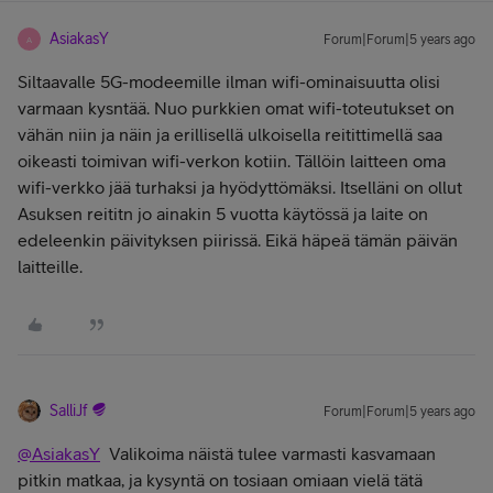
AsiakasY
Forum|Forum|5 years ago
A
Siltaavalle 5G-modeemille ilman wifi-ominaisuutta olisi
varmaan kysntää. Nuo purkkien omat wifi-toteutukset on
vähän niin ja näin ja erillisellä ulkoisella reitittimellä saa
oikeasti toimivan wifi-verkon kotiin. Tällöin laitteen oma
wifi-verkko jää turhaksi ja hyödyttömäksi. Itselläni on ollut
Asuksen reititn jo ainakin 5 vuotta käytössä ja laite on
edeleenkin päivityksen piirissä. Eikä häpeä tämän päivän
laitteille.
SalliJf
Forum|Forum|5 years ago
@AsiakasY
Valikoima näistä tulee varmasti kasvamaan
pitkin matkaa, ja kysyntä on tosiaan omiaan vielä tätä