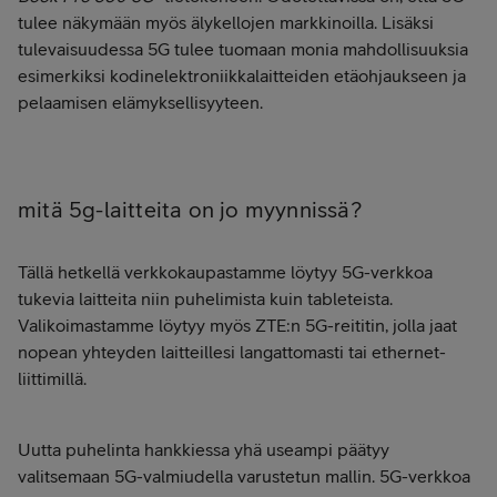
tulee näkymään myös älykellojen markkinoilla. Lisäksi
tulevaisuudessa 5G tulee tuomaan monia mahdollisuuksia
esimerkiksi kodinelektroniikkalaitteiden etäohjaukseen ja
pelaamisen elämyksellisyyteen.
mitä 5g-laitteita on jo myynnissä?
Tällä hetkellä verkkokaupastamme löytyy 5G-verkkoa
tukevia laitteita niin puhelimista kuin tableteista.
Valikoimastamme löytyy myös
ZTE:n 5G-reititin, jolla jaat
nopean yhteyden laitteillesi langattomasti tai ethernet-
liittimillä.
Uutta puhelinta hankkiessa yhä useampi päätyy
valitsemaan 5G-valmiudella varustetun mallin. 5G-verkkoa