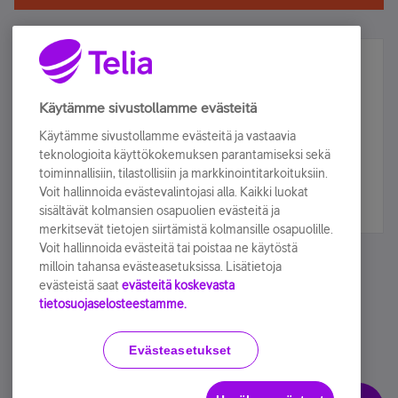
Älä jää paitsi – osallistu ja voita!
Tilaa Telian uutiskirje ja olet mukana arvonnassa.
Käytämme sivustollamme evästeitä
Samalla saat parhaat asiakasedut suoraan
Käytämme sivustollamme evästeitä ja vastaavia
sähköpostiisi.
teknologioita käyttökokemuksen parantamiseksi sekä
toiminnallisiin, tilastollisiin ja markkinointitarkoituksiin.
Voit hallinnoida evästevalintojasi alla. Kaikki luokat
Tilaa nyt
sisältävät kolmansien osapuolien evästeitä ja
merkitsevät tietojen siirtämistä kolmansille osapuolille.
Voit hallinnoida evästeitä tai poistaa ne käytöstä
milloin tahansa evästeasetuksissa. Lisätietoja
evästeistä saat
evästeitä koskevasta
tietosuojaselosteestamme.
Käyttöehdot
Accessibility statement
Evästeasetukset