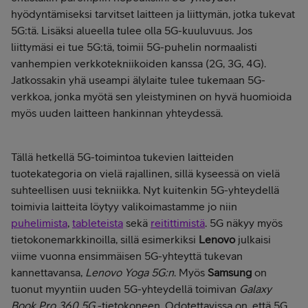
hyödyntämiseksi tarvitset laitteen ja liittymän, jotka tukevat
5G:tä. Lisäksi alueella tulee olla 5G-kuuluvuus. Jos
liittymäsi ei tue 5G:tä, toimii 5G-puhelin normaalisti
vanhempien verkkotekniikoiden kanssa (2G, 3G, 4G).
Jatkossakin yhä useampi älylaite tulee tukemaan 5G-
verkkoa, jonka myötä sen yleistyminen on hyvä huomioida
myös uuden laitteen hankinnan yhteydessä.
Tällä hetkellä 5G-toimintoa tukevien laitteiden
tuotekategoria on vielä rajallinen, sillä kyseessä on vielä
suhteellisen uusi tekniikka. Nyt kuitenkin 5G-yhteydellä
toimivia laitteita löytyy valikoimastamme jo niin
puhelimista
,
tableteista
sekä
reitittimistä
. 5G näkyy myös
tietokonemarkkinoilla, sillä esimerkiksi
Lenovo
julkaisi
viime vuonna ensimmäisen 5G-yhteyttä tukevan
kannettavansa,
Lenovo Yoga 5G:n
. Myös
Samsung
on
tuonut myyntiin uuden 5G-yhteydellä toimivan
Galaxy
Book Pro 360 5G
-tietokoneen. Odotettavissa on, että 5G