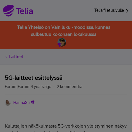
Telia.fi etusivulle
Telia Yhteisö on Vain luku -moodissa, kunnes
sulkeutuu kokonaan lokakuussa
Laitteet
5G-laitteet esittelyssä
Forum|Forum|4 years ago
2 kommenttia
HannaSu
Kuluttajien näkökulmasta 5G-verkkojen yleistyminen näkyy