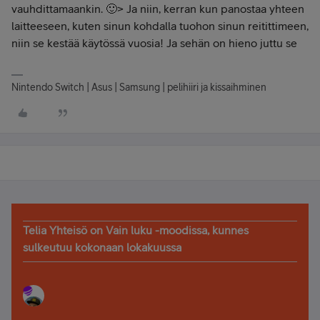
vauhdittamaankin. 🙂> Ja niin, kerran kun panostaa yhteen
laitteeseen, kuten sinun kohdalla tuohon sinun reitittimeen,
niin se kestää käytössä vuosia! Ja sehän on hieno juttu se
Nintendo Switch | Asus | Samsung | pelihiiri ja kissaihminen
Telia Yhteisö on Vain luku -moodissa, kunnes
sulkeutuu kokonaan lokakuussa