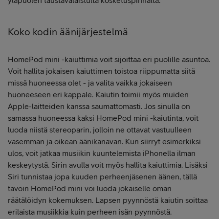
yläpuolen taustavalaistulta kosketuspinnalta.
Koko kodin äänijärjestelmä
HomePod mini -kaiuttimia voit sijoittaa eri puolille asuntoa.
Voit hallita jokaisen kaiuttimen toistoa riippumatta siitä
missä huoneessa olet - ja valita vaikka jokaiseen
huoneeseen eri kappale. Kaiutin toimii myös muiden
Apple-laitteiden kanssa saumattomasti. Jos sinulla on
samassa huoneessa kaksi HomePod mini -kaiutinta, voit
luoda niistä stereoparin, jolloin ne ottavat vastuulleen
vasemman ja oikean äänikanavan. Kun siirryt esimerkiksi
ulos, voit jatkaa musiikin kuuntelemista iPhonella ilman
keskeytystä. Sirin avulla voit myös hallita kaiuttimia. Lisäksi
Siri tunnistaa jopa kuuden perheenjäsenen äänen, tällä
tavoin HomePod mini voi luoda jokaiselle oman
räätälöidyn kokemuksen. Lapsen pyynnöstä kaiutin soittaa
erilaista musiikkia kuin perheen isän pyynnöstä.