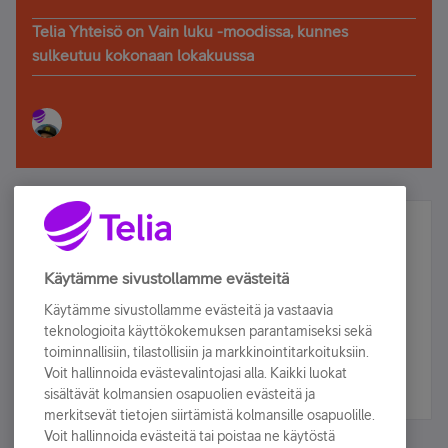
Telia Yhteisö on Vain luku -moodissa, kunnes
sulkeutuu kokonaan lokakuussa
Älä jää paitsi – osallistu ja voita!
Tilaa Telian uutiskirje ja olet mukana arvonnassa.
Käytämme sivustollamme evästeitä
Samalla saat parhaat asiakasedut suoraan
Käytämme sivustollamme evästeitä ja vastaavia
sähköpostiisi.
teknologioita käyttökokemuksen parantamiseksi sekä
toiminnallisiin, tilastollisiin ja markkinointitarkoituksiin.
Voit hallinnoida evästevalintojasi alla. Kaikki luokat
Tilaa nyt
sisältävät kolmansien osapuolien evästeitä ja
merkitsevät tietojen siirtämistä kolmansille osapuolille.
Voit hallinnoida evästeitä tai poistaa ne käytöstä