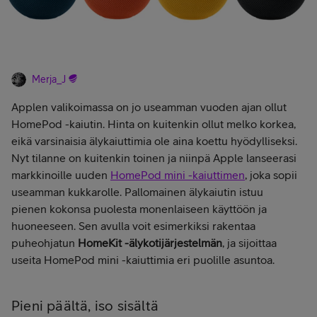
Merja_J
Applen valikoimassa on jo useamman vuoden ajan ollut
HomePod -kaiutin. Hinta on kuitenkin ollut melko korkea,
eikä varsinaisia älykaiuttimia ole aina koettu hyödylliseksi.
Nyt tilanne on kuitenkin toinen ja niinpä Apple lanseerasi
markkinoille uuden
HomePod mini -kaiuttimen
, joka sopii
useamman kukkarolle. Pallomainen älykaiutin istuu
pienen kokonsa puolesta monenlaiseen käyttöön ja
huoneeseen. Sen avulla voit esimerkiksi rakentaa
puheohjatun
HomeKit -älykotijärjestelmän
, ja sijoittaa
useita HomePod mini -kaiuttimia eri puolille asuntoa.
Pieni päältä, iso sisältä