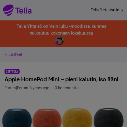
Telia.fi etusivulle
Telia Yhteisö on Vain luku -moodissa, kunnes
sulkeutuu kokonaan lokakuussa
Laitteet
ESITTELY
Apple HomePod Mini – pieni kaiutin, iso ääni
Forum|Forum|3 years ago
0 kommenttia