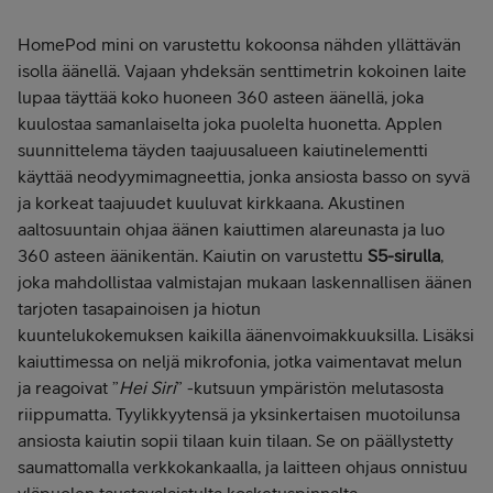
HomePod mini on varustettu kokoonsa nähden yllättävän
isolla äänellä. Vajaan yhdeksän senttimetrin kokoinen laite
lupaa täyttää koko huoneen 360 asteen äänellä, joka
kuulostaa samanlaiselta joka puolelta huonetta. Applen
suunnittelema täyden taajuusalueen kaiutinelementti
käyttää neodyymimagneettia, jonka ansiosta basso on syvä
ja korkeat taajuudet kuuluvat kirkkaana. Akustinen
aaltosuuntain ohjaa äänen kaiuttimen alareunasta ja luo
360 asteen äänikentän. Kaiutin on varustettu
S5-sirulla
,
joka mahdollistaa valmistajan mukaan laskennallisen äänen
tarjoten tasapainoisen ja hiotun
kuuntelukokemuksen kaikilla äänenvoimakkuuksilla. Lisäksi
kaiuttimessa on neljä mikrofonia, jotka vaimentavat melun
ja reagoivat ”
Hei Siri
” -kutsuun ympäristön melutasosta
riippumatta. Tyylikkyytensä ja yksinkertaisen muotoilunsa
ansiosta kaiutin sopii tilaan kuin tilaan. Se on päällystetty
saumattomalla verkkokankaalla, ja laitteen ohjaus onnistuu