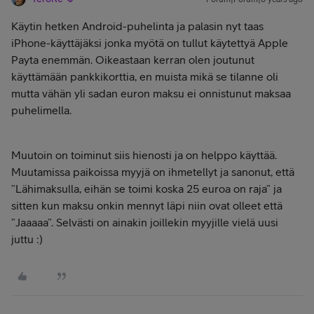
Käytin hetken Android-puhelinta ja palasin nyt taas
iPhone-käyttäjäksi jonka myötä on tullut käytettyä Apple
Payta enemmän. Oikeastaan kerran olen joutunut
käyttämään pankkikorttia, en muista mikä se tilanne oli
mutta vähän yli sadan euron maksu ei onnistunut maksaa
puhelimella.
Muutoin on toiminut siis hienosti ja on helppo käyttää.
Muutamissa paikoissa myyjä on ihmetellyt ja sanonut, että
”Lähimaksulla, eihän se toimi koska 25 euroa on raja” ja
sitten kun maksu onkin mennyt läpi niin ovat olleet että
”Jaaaaa”. Selvästi on ainakin joillekin myyjille vielä uusi
juttu :)