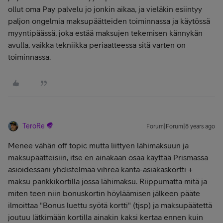
ollut oma Pay palvelu jo jonkin aikaa, ja vieläkin esiintyy
paljon ongelmia maksupäätteiden toiminnassa ja käytössä
myyntipäässä, joka estää maksujen tekemisen kännykän
avulla, vaikka tekniikka periaatteessa sitä varten on
toiminnassa.
TeroRe
Forum|Forum|8 years ago
Menee vähän off topic mutta liittyen lähimaksuun ja
maksupäätteisiin, itse en ainakaan osaa käyttää Prismassa
asioidessani yhdistelmää vihreä kanta-asiakaskortti +
maksu pankkikortilla jossa lähimaksu. Riippumatta mitä ja
miten teen niin bonuskortin höyläämisen jälkeen pääte
ilmoittaa "Bonus luettu syötä kortti" (tjsp) ja maksupäätettä
joutuu lätkimään kortilla ainakin kaksi kertaa ennen kuin