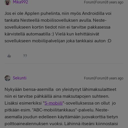
Mika992
Forum|Forum|8 years ago
Jos ei ole Applen puhelinta, niin myös Androidilla voi
tankata Nesteellä mobiilisovelluksen avulla. Neste-
sovellukseen kortin tiedot niin ei tarvitse pakkasessa
kärvistellä automaatilla :) Vielä kun kehittäisivät
sovellukseen mobiilipalvelijan joka tankkaisi auton :D
Sekunti
Forum|Forum|8 years ago
Nykyään bensa-asemilla on yleistynyt lähimaksulaitteet
niin ei tarvitse pähkäillä aina maksutapojen suhteen.
Lisäksi esimerkiksi "
S-mobiili
"-sovelluksessa on ollut jo
pitkään esim. "ABC-mobiilitankkaus"-palvelu. Neste-
asemalla joudun edelleen käyttämään juovakorttia tietyn
polttoainealennuksen vuoksi. Lähinnä itseäni kiinnostaisi