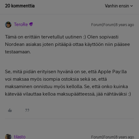
20 kommenttia
Vanhin ensin
TeroRe
Forum|Forum|8 years ago
Tämä on erittäin tervetullut uutinen :) Olen sopivasti
Nordean asiakas joten pitääpä ottaa käyttöön niin pääsee
testaamaan.
Se, mitä pidän erityisen hyvänä on se, että Apple Pay:lla
voi maksaa myös isompia ostoksia sekä se, että
maksaminen onnistuu myös kellolla. Se, että onko kuinka
kätevää vilauttaa kelloa maksupäätteessä, jää nähtäväksi :)
tilasto
Forum|Forum|8 years ago