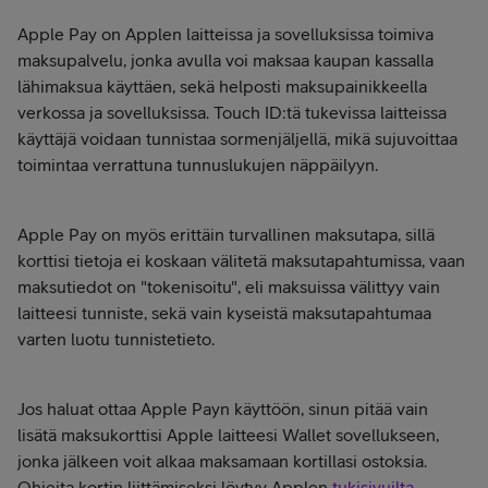
Apple Pay on Applen laitteissa ja sovelluksissa toimiva
maksupalvelu, jonka avulla voi maksaa kaupan kassalla
lähimaksua käyttäen, sekä helposti maksupainikkeella
verkossa ja sovelluksissa. Touch ID:tä tukevissa laitteissa
käyttäjä voidaan tunnistaa sormenjäljellä, mikä sujuvoittaa
toimintaa verrattuna tunnuslukujen näppäilyyn.
Apple Pay on myös erittäin turvallinen maksutapa, sillä
korttisi tietoja ei koskaan välitetä maksutapahtumissa, vaan
maksutiedot on "tokenisoitu", eli maksuissa välittyy vain
laitteesi tunniste, sekä vain kyseistä maksutapahtumaa
varten luotu tunnistetieto.
Jos haluat ottaa Apple Payn käyttöön, sinun pitää vain
lisätä maksukorttisi Apple laitteesi Wallet sovellukseen,
jonka jälkeen voit alkaa maksamaan kortillasi ostoksia.
Ohjeita kortin liittämiseksi löytyy Applen
tukisivuilta
.