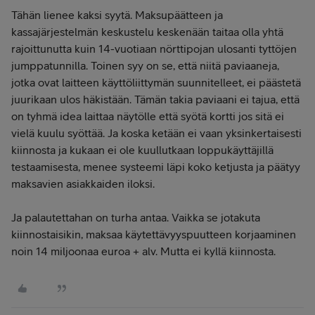
Tähän lienee kaksi syytä. Maksupäätteen ja
kassajärjestelmän keskustelu keskenään taitaa olla yhtä
rajoittunutta kuin 14-vuotiaan nörttipojan ulosanti tyttöjen
jumppatunnilla. Toinen syy on se, että niitä paviaaneja,
jotka ovat laitteen käyttöliittymän suunnitelleet, ei päästetä
juurikaan ulos häkistään. Tämän takia paviaani ei tajua, että
on tyhmä idea laittaa näytölle että syötä kortti jos sitä ei
vielä kuulu syöttää. Ja koska ketään ei vaan yksinkertaisesti
kiinnosta ja kukaan ei ole kuullutkaan loppukäyttäjillä
testaamisesta, menee systeemi läpi koko ketjusta ja päätyy
maksavien asiakkaiden iloksi.
Ja palautettahan on turha antaa. Vaikka se jotakuta
kiinnostaisikin, maksaa käytettävyyspuutteen korjaaminen
noin 14 miljoonaa euroa + alv. Mutta ei kyllä kiinnosta.