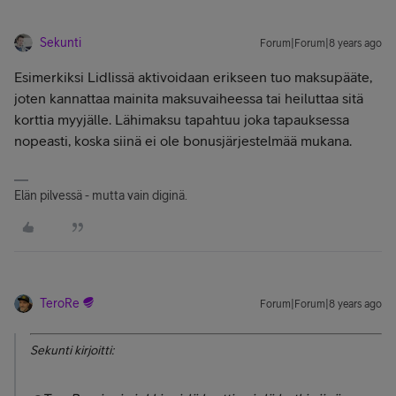
Sekunti
Forum|Forum|8 years ago
Esimerkiksi Lidlissä aktivoidaan erikseen tuo maksupääte,
joten kannattaa mainita maksuvaiheessa tai heiluttaa sitä
korttia myyjälle. Lähimaksu tapahtuu joka tapauksessa
nopeasti, koska siinä ei ole bonusjärjestelmää mukana.
Elän pilvessä - mutta vain diginä.
TeroRe
Forum|Forum|8 years ago
Sekunti kirjoitti: