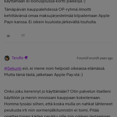
käyttämään ei-bonusplussa-kortti paikkoja :)
Tämäpäivän kauppalehdessä OP-ryhmä ilmoitti
kehittävänsä omaa maksujärjestelmää kilpailemaan Apple
Payn kanssa. Ei oikein kuulosta järkevältä touhulta.
TeroRe
Forum|Forum|8 years ago
@Sekunti
eiii, ei mene noin helposti oikeassa elämässä.
Mutta tämä tästä, jatketaan Apple Pay:stä :)
Onko joku kerennyt jo käyttämään? Otin palvelun itselleni
käyttöön ja menin innoissani kauppaan kokeilemaan.
Homma tyssäsi siihen, että koska mulla on nahkat lähteneet
peukusta irti niin sormenjälkitunnistin ei toimi. Pitää
opettaa toisen käden peukku sille niin pääsen testaamaan.