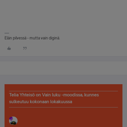
Elän pilvessä - mutta vain diginä.
Telia Yhteisö on Vain luku -moodissa, kunnes
sulkeutuu kokonaan lokakuussa