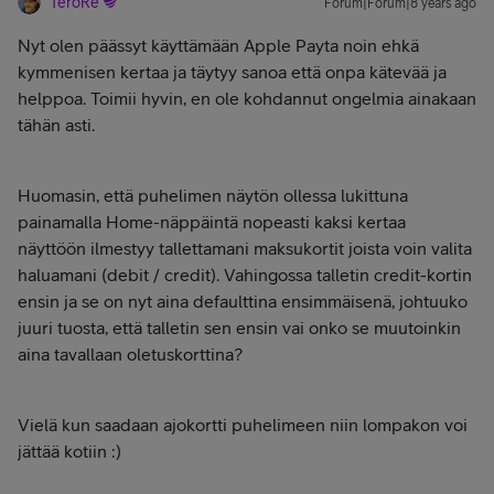
TeroRe
Forum|Forum|8 years ago
Nyt olen päässyt käyttämään Apple Payta noin ehkä
kymmenisen kertaa ja täytyy sanoa että onpa kätevää ja
helppoa. Toimii hyvin, en ole kohdannut ongelmia ainakaan
tähän asti.
Huomasin, että puhelimen näytön ollessa lukittuna
painamalla Home-näppäintä nopeasti kaksi kertaa
näyttöön ilmestyy tallettamani maksukortit joista voin valita
haluamani (debit / credit). Vahingossa talletin credit-kortin
ensin ja se on nyt aina defaulttina ensimmäisenä, johtuuko
juuri tuosta, että talletin sen ensin vai onko se muutoinkin
aina tavallaan oletuskorttina?
Vielä kun saadaan ajokortti puhelimeen niin lompakon voi
jättää kotiin :)