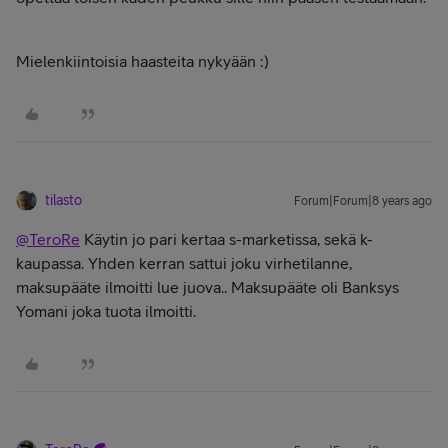
Mielenkiintoisia haasteita nykyään :)
tilasto
Forum|Forum|8 years ago
@TeroRe
Käytin jo pari kertaa s-marketissa, sekä k-
kaupassa. Yhden kerran sattui joku virhetilanne,
maksupääte ilmoitti lue juova.. Maksupääte oli
Banksys
Yomani joka tuota ilmoitti.