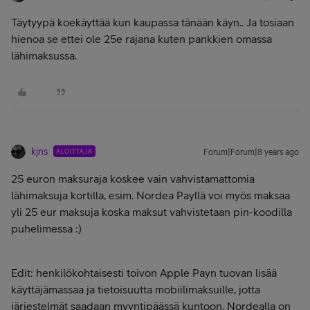
Täytyypä koekäyttää kun kaupassa tänään käyn.. Ja tosiaan
hienoa se ettei ole 25e rajana kuten pankkien omassa
lähimaksussa.
kjns
ALOITTAJA
Forum|Forum|8 years ago
25 euron maksuraja koskee vain vahvistamattomia
lähimaksuja kortilla, esim. Nordea Payllä voi myös maksaa
yli 25 eur maksuja koska maksut vahvistetaan pin-koodilla
puhelimessa :)
Edit: henkilökohtaisesti toivon Apple Payn tuovan lisää
käyttäjämassaa ja tietoisuutta mobiilimaksuille, jotta
järjestelmät saadaan myyntipäässä kuntoon. Nordealla on