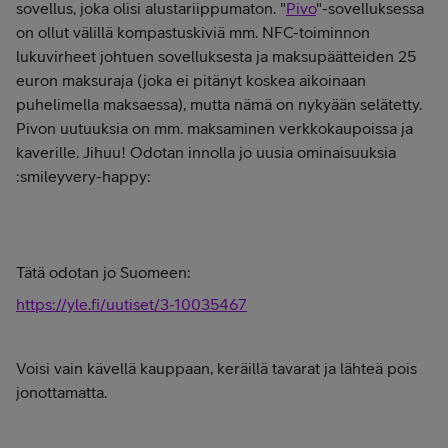
sovellus, joka olisi alustariippumaton. "
Pivo
"-sovelluksessa
on ollut välillä kompastuskiviä mm. NFC-toiminnon
lukuvirheet johtuen sovelluksesta ja maksupäätteiden 25
euron maksuraja (joka ei pitänyt koskea aikoinaan
puhelimella maksaessa), mutta nämä on nykyään selätetty.
Pivon uutuuksia on mm. maksaminen verkkokaupoissa ja
kaverille. Jihuu! Odotan innolla jo uusia ominaisuuksia
:smileyvery-happy:
Tätä odotan jo Suomeen:
https://yle.fi/uutiset/3-10035467
Voisi vain kävellä kauppaan, keräillä tavarat ja lähteä pois
jonottamatta.