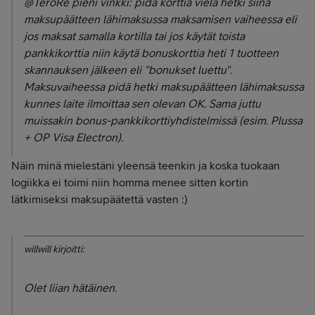
@TeroRe pieni vinkki: pidä korttia vielä hetki siinä
maksupäätteen lähimaksussa maksamisen vaiheessa eli
jos maksat samalla kortilla tai jos käytät toista
pankkikorttia niin käytä bonuskorttia heti 1 tuotteen
skannauksen jälkeen eli "bonukset luettu".
Maksuvaiheessa pidä hetki maksupäätteen lähimaksussa
kunnes laite ilmoittaa sen olevan OK. Sama juttu
muissakin bonus-pankkikorttiyhdistelmissä (esim. Plussa
+ OP Visa Electron).
Näin minä mielestäni yleensä teenkin ja koska tuokaan
logiikka ei toimi niin homma menee sitten kortin
lätkimiseksi maksupäätettä vasten :)
willwill kirjoitti:
Olet liian hätäinen.