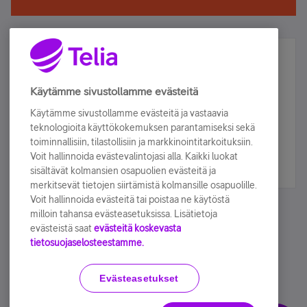
Älä jää paitsi – osallistu ja voita!
Tilaa Telian uutiskirje ja olet mukana arvonnassa.
Käytämme sivustollamme evästeitä
Samalla saat parhaat asiakasedut suoraan
Käytämme sivustollamme evästeitä ja vastaavia
sähköpostiisi.
teknologioita käyttökokemuksen parantamiseksi sekä
toiminnallisiin, tilastollisiin ja markkinointitarkoituksiin.
Voit hallinnoida evästevalintojasi alla. Kaikki luokat
Tilaa nyt
sisältävät kolmansien osapuolien evästeitä ja
merkitsevät tietojen siirtämistä kolmansille osapuolille.
Voit hallinnoida evästeitä tai poistaa ne käytöstä
milloin tahansa evästeasetuksissa. Lisätietoja
evästeistä saat
evästeitä koskevasta
tietosuojaselosteestamme.
Käyttöehdot
Accessibility statement
Evästeasetukset