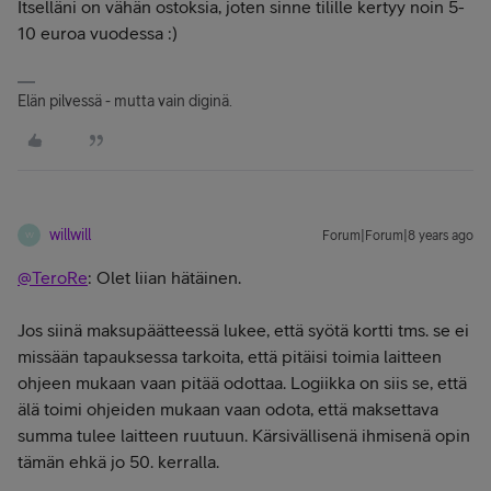
Itselläni on vähän ostoksia, joten sinne tilille kertyy noin 5-
10 euroa vuodessa :)
Elän pilvessä - mutta vain diginä.
willwill
Forum|Forum|8 years ago
W
@TeroRe
: Olet liian hätäinen.
Jos siinä maksupäätteessä lukee, että syötä kortti tms. se ei
missään tapauksessa tarkoita, että pitäisi toimia laitteen
ohjeen mukaan vaan pitää odottaa. Logiikka on siis se, että
älä toimi ohjeiden mukaan vaan odota, että maksettava
summa tulee laitteen ruutuun. Kärsivällisenä ihmisenä opin
tämän ehkä jo 50. kerralla.