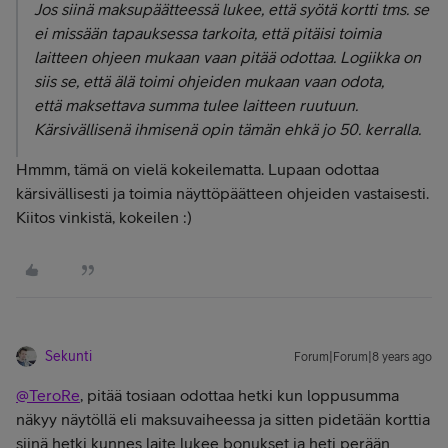
Jos siinä maksupäätteessä lukee, että syötä kortti tms. se
ei missään tapauksessa tarkoita, että pitäisi toimia
laitteen ohjeen mukaan vaan pitää odottaa. Logiikka on
siis se, että älä toimi ohjeiden mukaan vaan odota,
että maksettava summa tulee laitteen ruutuun.
Kärsivällisenä ihmisenä opin tämän ehkä jo 50. kerralla.
Hmmm, tämä on vielä kokeilematta. Lupaan odottaa
kärsivällisesti ja toimia näyttöpäätteen ohjeiden vastaisesti.
Kiitos vinkistä, kokeilen :)
Sekunti
Forum|Forum|8 years ago
@TeroRe
, pitää tosiaan odottaa hetki kun loppusumma
näkyy näytöllä eli maksuvaiheessa ja sitten pidetään korttia
siinä hetki kunnes laite lukee bonukset ja heti perään