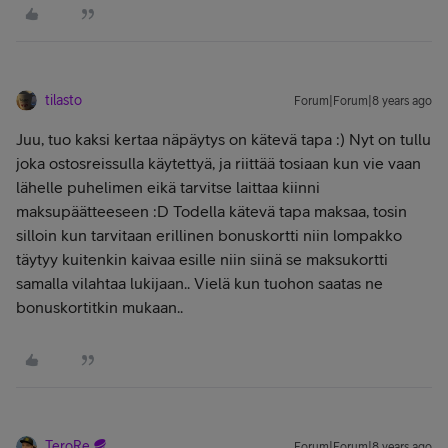
tilasto
Forum|Forum|8 years ago
Juu, tuo kaksi kertaa näpäytys on kätevä tapa :) Nyt on tullu
joka ostosreissulla käytettyä, ja riittää tosiaan kun vie vaan
lähelle puhelimen eikä tarvitse laittaa kiinni
maksupäätteeseen :D Todella kätevä tapa maksaa, tosin
silloin kun tarvitaan erillinen bonuskortti niin lompakko
täytyy kuitenkin kaivaa esille niin siinä se maksukortti
samalla vilahtaa lukijaan.. Vielä kun tuohon saatas ne
bonuskortitkin mukaan..
TeroRe
Forum|Forum|8 years ago