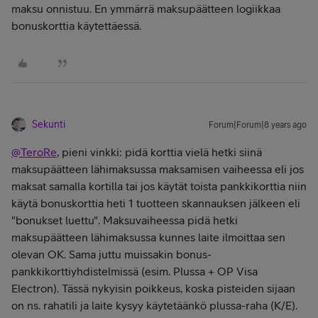
maksu onnistuu. En ymmärrä maksupäätteen logiikkaa
bonuskorttia käytettäessä.
Sekunti
Forum|Forum|8 years ago
@TeroRe
, pieni vinkki: pidä korttia vielä hetki siinä
maksupäätteen lähimaksussa maksamisen vaiheessa eli jos
maksat samalla kortilla tai jos käytät toista pankkikorttia niin
käytä bonuskorttia heti 1 tuotteen skannauksen jälkeen eli
"bonukset luettu". Maksuvaiheessa pidä hetki
maksupäätteen lähimaksussa kunnes laite ilmoittaa sen
olevan OK. Sama juttu muissakin bonus-
pankkikorttiyhdistelmissä (esim. Plussa + OP Visa
Electron). Tässä nykyisin poikkeus, koska pisteiden sijaan
on ns. rahatili ja laite kysyy käytetäänkö plussa-raha (K/E).