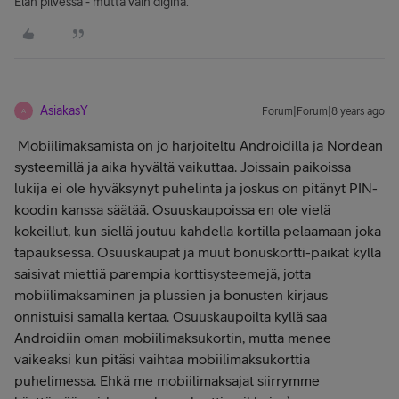
Elän pilvessä - mutta vain diginä.
AsiakasY
Forum|Forum|8 years ago
A
Mobiilimaksamista on jo harjoiteltu Androidilla ja Nordean
systeemillä ja aika hyvältä vaikuttaa. Joissain paikoissa
lukija ei ole hyväksynyt puhelinta ja joskus on pitänyt PIN-
koodin kanssa säätää. Osuuskaupoissa en ole vielä
kokeillut, kun siellä joutuu kahdella kortilla pelaamaan joka
tapauksessa. Osuuskaupat ja muut bonuskortti-paikat kyllä
saisivat miettiä parempia korttisysteemejä, jotta
mobiilimaksaminen ja plussien ja bonusten kirjaus
onnistuisi samalla kertaa. Osuuskaupoilta kyllä saa
Androidiin oman mobiilimaksukortin, mutta menee
vaikeaksi kun pitäsi vaihtaa mobiilimaksukorttia
puhelimessa. Ehkä me mobiilimaksajat siirrymme