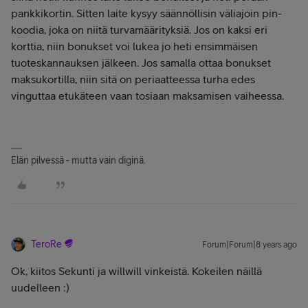
pankkikortin. Sitten laite kysyy säännöllisin väliajoin pin-
koodia, joka on niitä turvamäärityksiä. Jos on kaksi eri
korttia, niin bonukset voi lukea jo heti ensimmäisen
tuoteskannauksen jälkeen. Jos samalla ottaa bonukset
maksukortilla, niin sitä on periaatteessa turha edes
vinguttaa etukäteen vaan tosiaan maksamisen vaiheessa.
Elän pilvessä - mutta vain diginä.
TeroRe
Forum|Forum|8 years ago
Ok, kiitos Sekunti ja willwill vinkeistä. Kokeilen näillä
uudelleen :)