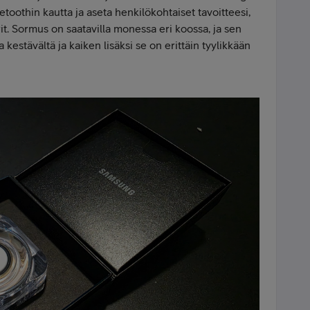
toothin kautta ja aseta henkilökohtaiset tavoitteesi,
it. Sormus on saatavilla monessa eri koossa, ja sen
kestävältä ja kaiken lisäksi se on erittäin tyylikkään