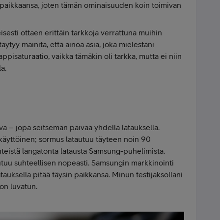
in paikkaansa, joten tämän ominaisuuden koin toimivan
sesti ottaen erittäin tarkkoja verrattuna muihin
 täytyy mainita, että ainoa asia, joka mielestäni
appisaturaatio, vaikka tämäkin oli tarkka, mutta ei niin
la.
a – jopa seitsemän päivää yhdellä latauksella.
käyttöinen; sormus latautuu täyteen noin 90
nteistä langatonta latausta Samsung-puhelimista.
autuu suhteellisen nopeasti. Samsungin markkinointi
auksella pitää täysin paikkansa. Minun testijaksollani
uon luvatun.