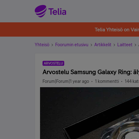
Telia Yhteisö on Va
Yhteisö
Foorumin etusivu
Artikkelit
Laitteet
ARVOSTELU
Arvostelu Samsung Galaxy Ring: ä
Forum|Forum|1 year ago
1 kommentti
144 kat