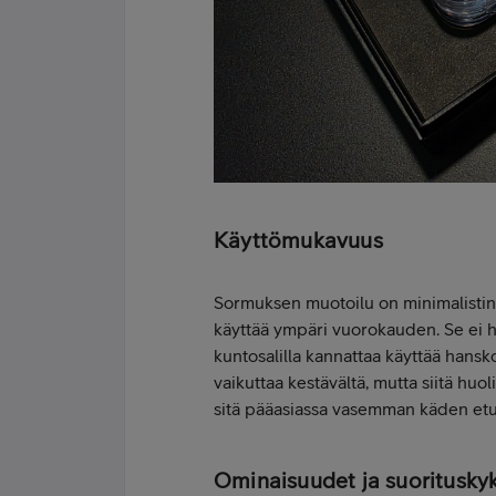
Käyttömukavuus
Sormuksen muotoilu on minimalistin
käyttää ympäri vuorokauden. Se ei hä
kuntosalilla kannattaa käyttää hansk
vaikuttaa kestävältä, mutta siitä hu
sitä pääasiassa vasemman käden etu
Ominaisuudet ja suoritusky