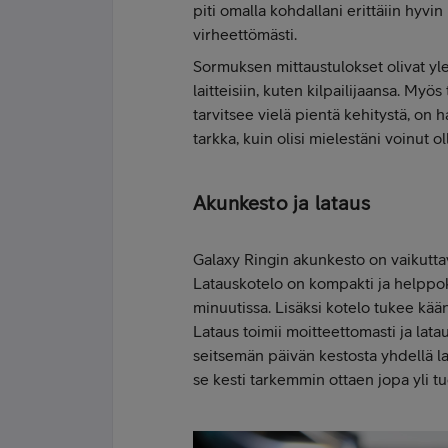
piti omalla kohdallani erittäiin hyv
virheettömästi.
Sormuksen mittaustulokset olivat ylei
laitteisiin, kuten kilpailijaansa. Myös
tarvitsee vielä pientä kehitystä, on h
tarkka, kuin olisi mielestäni voinut ol
Akunkesto ja lataus
Galaxy Ringin akunkesto on vaikuttav
Latauskotelo on kompakti ja helppo
minuutissa. Lisäksi kotelo tukee kää
Lataus toimii moitteettomasti ja lat
seitsemän päivän kestosta yhdellä lat
se kesti tarkemmin ottaen jopa yli t