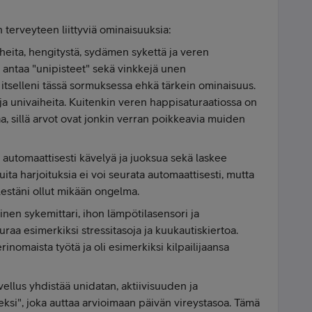
 terveyteen liittyviä ominaisuuksia:
heita, hengitystä, sydämen sykettä ja veren
 antaa "unipisteet" sekä vinkkejä unen
itselleni tässä sormuksessa ehkä tärkein ominaisuus.
 ja univaiheita. Kuitenkin veren happisaturaatiossa on
, sillä arvot ovat jonkin verran poikkeavia muiden
a automaattisesti kävelyä ja juoksua sekä laskee
muita harjoituksia ei voi seurata automaattisesti, mutta
ielestäni ollut mikään ongelma.
nen sykemittari, ihon lämpötilasensori ja
uraa esimerkiksi stressitasoja ja kuukautiskiertoa.
rinomaista työtä ja oli esimerkiksi kilpailijaansa
ellus yhdistää unidatan, aktiivisuuden ja
ksi", joka auttaa arvioimaan päivän vireystasoa. Tämä