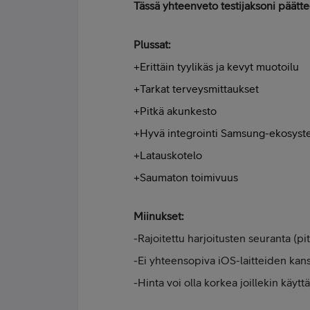
Tässä yhteenveto testijaksoni päättee
Plussat:
+Erittäin tyylikäs ja kevyt muotoilu
+Tarkat terveysmittaukset
+Pitkä akunkesto
+Hyvä integrointi Samsung-ekosyst
+Latauskotelo
+Saumaton toimivuus
Miinukset:
-Rajoitettu harjoitusten seuranta (pitä
-Ei yhteensopiva iOS-laitteiden kan
-Hinta voi olla korkea joillekin käyttäj