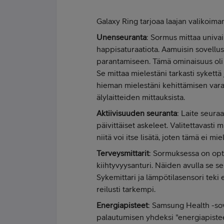
Galaxy Ring tarjoaa laajan valikoiman
Unenseuranta
: Sormus mittaa univai
happisaturaatiota. Aamuisin sovellus
parantamiseen. Tämä ominaisuus oli 
Se mittaa mielestäni tarkasti sykettä
hieman mielestäni kehittämisen varaa
älylaitteiden mittauksista.
Aktiivisuuden seuranta
: Laite seura
päivittäiset askeleet. Valitettavasti 
niitä voi itse lisätä, joten tämä ei m
Terveysmittarit
: Sormuksessa on opti
kiihtyvyysanturi. Näiden avulla se se
Sykemittari ja lämpötilasensori teki e
reilusti tarkempi.
Energiapisteet
: Samsung Health -sov
palautumisen yhdeksi "energiapistee