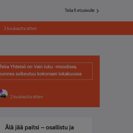
Telia.fi etusivulle
2 kuukautta sitten
Telia Yhteisö on Vain luku -moodissa,
kunnes sulkeutuu kokonaan lokakuussa
2 kuukautta sitten
Älä jää paitsi – osallistu ja