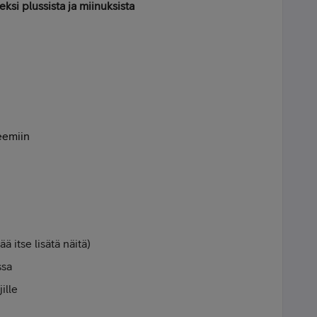
ksi plussista ja miinuksista
eemiin
ä itse lisätä näitä)
ssa
ille