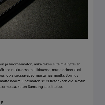
en ja huomaamaton, mikä tekee siitä miellyttävän
iritse nukkuessa tai liikkuessa, mutta esimerkiksi
oja, jotka suojaavat sormusta naarmuilta. Sormus
olimatta naarmuuntomaton se ei tietenkään ole. Käytin
sormessa, kuten Samsung suosittelee.
ky