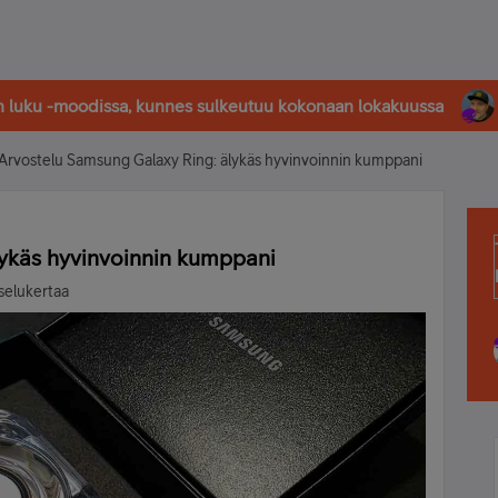
in luku -moodissa, kunnes sulkeutuu kokonaan lokakuussa
Arvostelu Samsung Galaxy Ring: älykäs hyvinvoinnin kumppani
lykäs hyvinvoinnin kumppani
selukertaa