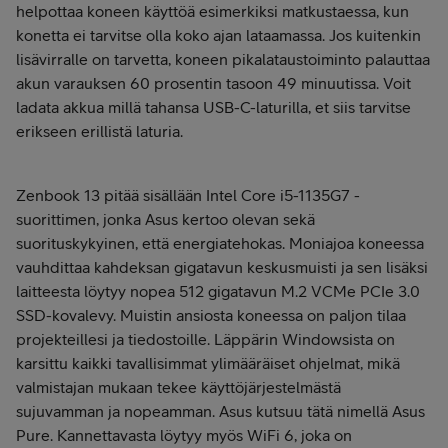
helpottaa koneen käyttöä esimerkiksi matkustaessa, kun
konetta ei tarvitse olla koko ajan lataamassa. Jos kuitenkin
lisävirralle on tarvetta, koneen pikalataustoiminto palauttaa
akun varauksen 60 prosentin tasoon 49 minuutissa. Voit
ladata akkua millä tahansa USB-C-laturilla, et siis tarvitse
erikseen erillistä laturia.
Zenbook 13 pitää sisällään Intel Core i5-1135G7 -
suorittimen, jonka Asus kertoo olevan sekä
suorituskykyinen, että energiatehokas. Moniajoa koneessa
vauhdittaa kahdeksan gigatavun keskusmuisti ja sen lisäksi
laitteesta löytyy nopea 512 gigatavun M.2 VCMe PCIe 3.0
SSD-kovalevy. Muistin ansiosta koneessa on paljon tilaa
projekteillesi ja tiedostoille. Läppärin Windowsista on
karsittu kaikki tavallisimmat ylimääräiset ohjelmat, mikä
valmistajan mukaan tekee käyttöjärjestelmästä
sujuvamman ja nopeamman. Asus kutsuu tätä nimellä Asus
Pure. Kannettavasta löytyy myös WiFi 6, joka on