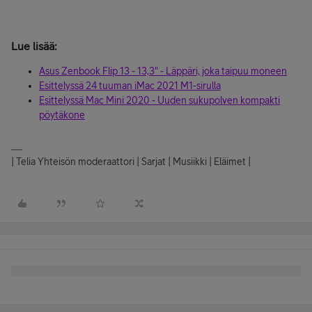
TILAA Zenbook 13
Lue lisää:
Asus Zenbook Flip 13 - 13,3" - Läppäri, joka taipuu moneen
Esittelyssä 24 tuuman iMac 2021 M1-sirulla
Esittelyssä Mac Mini 2020 - Uuden sukupolven kompakti
pöytäkone
| Telia Yhteisön moderaattori | Sarjat | Musiikki | Eläimet |