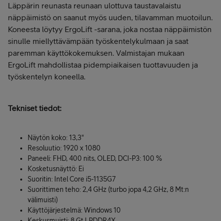
Läppärin reunasta reunaan ulottuva taustavalaistu
näppäimistö on saanut myös uuden, tilavamman muotoilun.
Koneesta löytyy ErgoLift -sarana, joka nostaa näppäimistön
sinulle miellyttävämpään työskentelykulmaan ja saat
paremman käyttökokemuksen. Valmistajan mukaan
ErgoLift mahdollistaa pidempiaikaisen tuottavuuden ja
työskentelyn koneella.
Tekniset tiedot:
Näytön koko: 13,3"
Resoluutio: 1920 x 1080
Paneeli: FHD, 400 nits, OLED, DCI-P3: 100 %
Kosketusnäyttö: Ei
Suoritin: Intel Core i5-1135G7
Suorittimen teho: 2,4 GHz (turbo jopa 4,2 GHz, 8 Mt:n
välimuisti)
Käyttöjärjestelmä: Windows 10
Keskusmuisti: 8 Gt LPDDR4X