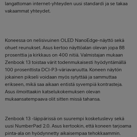
langattoman internet-yhteyden uusi standardi ja se takaa
vakaammat yhteydet.
Koneessa on nelisivuinen OLED NanoEdge-näyttö sekä
ohuet reunukset. Asus kertoo näyttöalan olevan jopa 88
prosenttia ja kirkkaus on 400 nitiä. Valmistajan mukaan
Zenbook 13 toistaa värit todenmukaisesti hyödyntämällä
100 prosenttista DCI-P3-väriavaruutta. Koneen näytön
jokainen pikseli voidaan myös sytyttää ja sammuttaa
erikseen, mikä saa aikaan entistä syvempiä kontrasteja.
Asus ilmoittaakin katselukokemuksen olevan
mukaansatempaava olit sitten missä tahansa.
Zenbook 13 -läppärissä on suurempi kosketuslevy sekä
uusi NumberPad 2.0. Asus kertookin, että koneen tarjoama
pinta-ala on hyödynnetty aikaisempaa tehokkaammin.