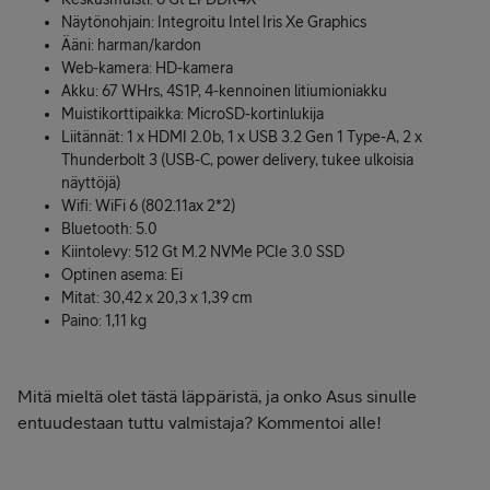
Näytönohjain: Integroitu Intel Iris Xe Graphics
Ääni: harman/kardon
Web-kamera: HD-kamera
Akku: 67 WHrs, 4S1P, 4-kennoinen litiumioniakku
Muistikorttipaikka: MicroSD-kortinlukija
Liitännät: 1 x HDMI 2.0b, 1 x USB 3.2 Gen 1 Type-A, 2 x
Thunderbolt 3 (USB-C, power delivery, tukee ulkoisia
näyttöjä)
Wifi: WiFi 6 (802.11ax 2*2)
Bluetooth: 5.0
Kiintolevy: 512 Gt M.2 NVMe PCIe 3.0 SSD
Optinen asema: Ei
Mitat: 30,42 x 20,3 x 1,39 cm
Paino: 1,11 kg
Mitä mieltä olet tästä läppäristä, ja onko Asus sinulle
entuudestaan tuttu valmistaja? Kommentoi alle!