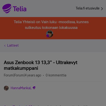
Telia.fi etusivulle
Telia Yhteisö on Vain luku -moodissa, kunnes
sulkeutuu kokonaan lokakuussa
Laitteet
Asus Zenbook 13 13,3" - Ultrakevyt
matkakumppani
Forum|Forum|4 years ago
0 kommenttia
HannaMarikaL