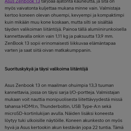
Asus Zenbook 13
tarjoaa ajatonta kauneutta, ja sitä on
myös vaivatonta kuljettaa mukana minne vain. Valmistaja
kertoo koneen olevan ohuempi, kevyempi ja kompaktimpi
kuin mikään muu kone koskaan, mutta silti se sisältää
täyden valikoiman liitäntöjä. Painoa tällä alumiinirunkoisella
kannettavalla onkin vain 1,11 kg ja paksuutta 13,9 mm.
ZenBook 13 sopii erinomaisesti liikkuvaa elämäntapaa
varten ja saat siitä oivan matkakumppanin.
Suorituskykyä ja täysi valikoima liitäntöjä
Asus Zenbook 13 on maailman ohuimpia 13,3 tuuman
kannettavia, jossa on täysi sarja I/O-portteja. Valmistajan
mukaan voit nauttia monipuolisesta liitettävyydestä missä
tahansa HDMI:n, Thunderboltin, USB Type-A:n sekä
microSD-kortinlukijan avulla. Näiden lisäksi koneesta
löytyy tuki ulkoisille näytöille. Koneen akunkesto on myös
hyvä ja Asus kertookin akun kestävän jopa 22 tuntia. Tämä