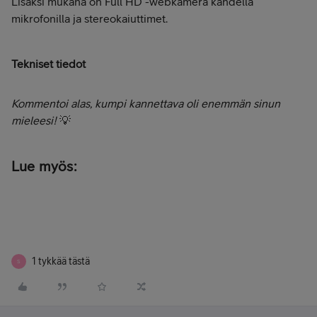
Lisäksi mukana on Full HD -webkamera kahdella
mikrofonilla ja stereokaiuttimet.
Tekniset tiedot
Kommentoi alas, kumpi kannettava oli enemmän sinun
mieleesi!
💡
Lue myös:
1 tykkää tästä
S