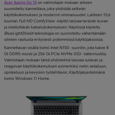
Acer Aspire Go 15
on valmistajan mukaan arkeen
suunniteltu kannettava, joka yhdistää selkeän
käyttökokemuksen ja modernit ominaisuudet. Laitteen 15,6
tuuman
Full HD ComfyView
-näyttö tarjoaa terävän kuvan
ja miellyttävän katselukokemuksen. Näytössä käytetty
BlueLightShield
-teknologia on suunniteltu vähentämään
silmien rasitusta erityisesti pidemmissä käyttöjaksoissa.
Kannettavan sisällä toimii Intel N150 -suoritin, jota tukee 8
Gt DDR5-muisti ja 256 Gt PCIe NVMe SSD -tallennustila.
Valmistajan mukaan tämä yhdistelmä tarjoaa sulavan ja
reagoivan käyttökokemuksen esimerkiksi netin selailuun,
opiskeluun ja kevyisiin työtehtäviin. Käyttöjärjestelmänä
toimii Windows 11 Home.