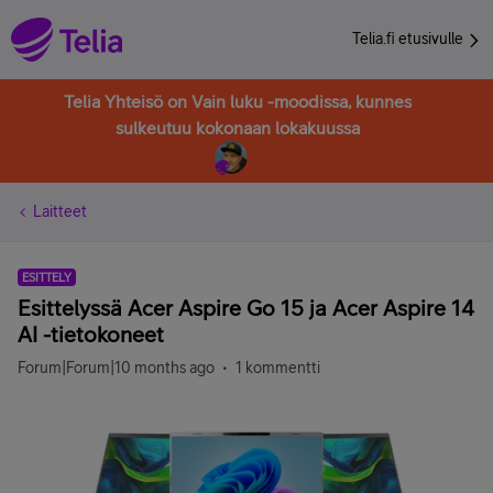
Telia.fi etusivulle
Telia Yhteisö on Vain luku -moodissa, kunnes
sulkeutuu kokonaan lokakuussa
Laitteet
ESITTELY
Esittelyssä Acer Aspire Go 15 ja Acer Aspire 14
AI -tietokoneet
Forum|Forum|10 months ago
1 kommentti