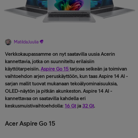
MatildaJuulia
Verkkokaupassamme on nyt saatavilla uusia Acerin
kannettavia, jotka on suunniteltu erilaisiin
käyttötarpeisiin.
Aspire Go 15
tarjoaa selkeän ja toimivan
vaihtoehdon arjen peruskäyttöön, kun taas Aspire 14 AI -
sarjan mallit tuovat mukanaan tekoälyominaisuuksia,
OLED-näytön ja pitkän akunkeston. Aspire 14 AI -
kannettavaa on saatavilla kahdella eri
keskusmuistivaihtoehdolla:
16 Gt
ja
32 Gt
.
Acer Aspire Go 15