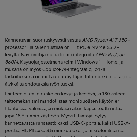
Kannettavan suorituskyvystä vastaa
AMD Ryzen AI 7 350
-
prosessori, ja tallennustilaa on 1 Tt PCIe NVMe SSD -
levyllä. Näytönohjaimena toimii integroitu
AMD Radeon
860M
. Käyttöjärjestelmänä toimii Windows 11 Home, ja
mukana on myös Copilot+ AI-integraatio, jonka
tarkoituksena on mukautua käyttäjän tottumuksiin ja tarjota
älykkäitä ehdotuksia työn tueksi.
Laitteen alumiinirunko on kevyt ja kestävä, ja 180 asteen
taittomekanismi mahdollistaa monipuolisen käytön eri
tilanteissa. Valmistajan mukaan akun kapasiteetti riittää
jopa 18,5 tunnin käyttöön. Myös liitäntöjä löytyy
kannettavasta runsaasti: kaksi USB-C-porttia, kaksi USB-A-
porttia, HDMI sekä 3,5 mm kuuloke- ja mikrofoniliitäntä.