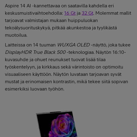
Aspire 14 AI -kannettavaa on saatavilla kahdella eri
keskusmuistivaihtoehdolla:
16 Gt
ja
32 Gt
. Molemmat mallit
tarjoavat valmistajan mukaan huippuluokan
tekoälysuorituskykyä, pitkää akunkestoa ja tyylikästä
muotoilua.
Laitteissa on 14 tuuman
WUXGA OLED
-näyttö, joka tukee
DisplayHDR True Black 500
-teknologiaa. Näytön 16:10-
kuvasuhde ja ohuet reunukset tuovat lisää tilaa
työskentelyyn, ja kirkkaus sekä värintoisto on optimoitu
visuaaliseen käyttöön. Näytön luvataan tarjoavan syvät
mustat ja erinomaisen kontrastin, mikä tekee siitä sopivan
esimerkiksi luovaan työhön.