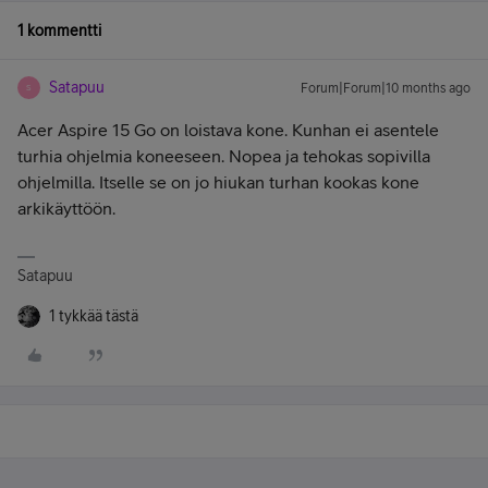
1 kommentti
Satapuu
Forum|Forum|10 months ago
S
Acer Aspire 15 Go on loistava kone. Kunhan ei asentele
turhia ohjelmia koneeseen. Nopea ja tehokas sopivilla
ohjelmilla. Itselle se on jo hiukan turhan kookas kone
arkikäyttöön.
Satapuu
1 tykkää tästä