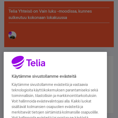
Telia Yhteisö on Vain luku -moodissa, kunnes
sulkeutuu kokonaan lokakuussa
Älä jää paitsi – osallistu ja voita!
Tilaa Telian uutiskirje ja olet mukana arvonnassa.
Käytämme sivustollamme evästeitä
Samalla saat parhaat asiakasedut suoraan
Käytämme sivustollamme evästeitä ja vastaavia
sähköpostiisi.
teknologioita käyttökokemuksen parantamiseksi sekä
toiminnallisiin, tilastollisiin ja markkinointitarkoituksiin.
Voit hallinnoida evästevalintojasi alla. Kaikki luokat
Tilaa nyt
sisältävät kolmansien osapuolien evästeitä ja
merkitsevät tietojen siirtämistä kolmansille osapuolille.
Voit hallinnoida evästeitä tai poistaa ne käytöstä