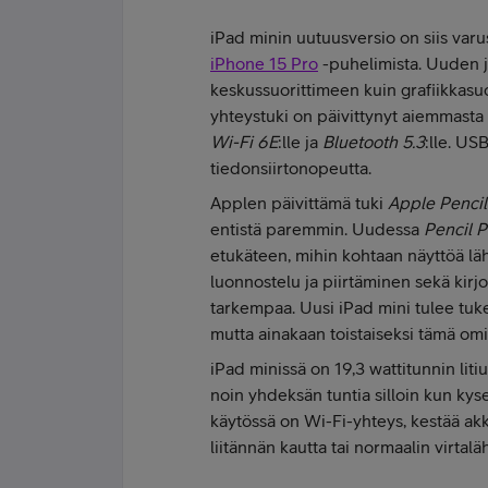
iPad minin uutuusversio on siis varu
iPhone 15 Pro
-puhelimista. Uuden j
keskussuorittimeen kuin grafiikkasu
yhteystuki on päivittynyt aiemmasta 
Wi-Fi 6E
:lle ja
Bluetooth 5.3
:lle. US
tiedonsiirtonopeutta.
Applen päivittämä tuki
Apple Pencil
entistä paremmin. Uudessa
Pencil P
etukäteen, mihin kohtaan näyttöä läh
luonnostelu ja piirtäminen sekä kirj
tarkempaa. Uusi iPad mini tulee t
mutta ainakaan toistaiseksi tämä omi
iPad minissä on 19,3 wattitunnin li
noin yhdeksän tuntia silloin kun kyse
käytössä on Wi-Fi-yhteys, kestää ak
liitännän kautta tai normaalin virtalä