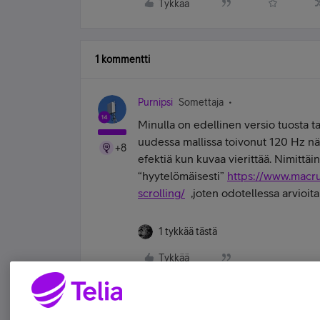
Tykkää
1 kommentti
Purnipsi
Somettaja
Minulla on edellinen versio tuosta t
uudessa mallissa toivonut 120 Hz näytt
+8
efektiä kun kuvaa vierittää. Nimittäin
“hyytelömäisesti”
https://www.macru
scrolling/
,joten odotellessa arvioita 
1 tykkää tästä
Tykkää