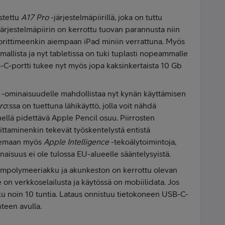
stettu
A17 Pro
-järjestelmäpiirillä, joka on tuttu
ärjestelmäpiirin on kerrottu tuovan parannusta niin
orittimeenkin aiempaan iPad miniin verrattuna. Myös
mallista ja nyt tabletissa on tuki tuplasti nopeammalle
B-C-portti tukee nyt myös jopa kaksinkertaista 10 Gb
-ominaisuudelle mahdollistaa nyt kynän käyttämisen
ro
:ssa on tuettuna lähikäyttö, jolla voit nähdä
ellä pidettävä Apple Pencil osuu. Piirrosten
oittaminenkin tekevät työskentelystä entistä
ukemaan myös
Apple Intelligence
-tekoälytoimintoja,
naisuus ei ole tulossa EU-alueelle sääntelysyistä.
tiumpolymeeriakku ja akunkeston on kerrottu olevan
 on verkkoselailusta ja käytössä on mobiilidata. Jos
ku noin 10 tuntia. Lataus onnistuu tietokoneen USB-C-
hteen avulla.