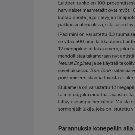
Laitteen runko on 100-prosenttisesti
harvinaiset maametallit ovat myös 10
kultapinnoite ja piirilevyjen tinajuo
pakkausmateriaalissa, sillä se on täy
iPad mini on varustettu 8,3 tuumaise
se yltää 500 nitin kirkkauteen. Lait
12 megapikselin takakamera, joka tu
mahdollistaa takameraan nyt entis
Neural Enginea
ja se käyttää tekoäl
sovelluksessa.
True Tone
-salamaa vo
poistamiseen skannattavasta asiakirj
Etukamera on varustettu 12 megapiks
toimintoa, joka muuttaa rajausta sit
liittyy useampia henkilöitä. Muista 
sormenjälkilukija, joka on istutettu 
Parannuksia konepellin alla