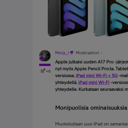
Merja_J
Moderaattori
Apple julkaisi uuden A17 Pro -järjes
nyt myös Apple Pencil Pro:ta. Table
+6
versiossa.
iPad mini Wi-Fi + 5G
-mall
yhteydellä.
iPad mini Wi-Fi
-versioss
yhteydelle. Kurkataan seuraavaksi mi
Monipuolisia ominaisuuksia 
Muotoilultaan uusi iPad on samanlai