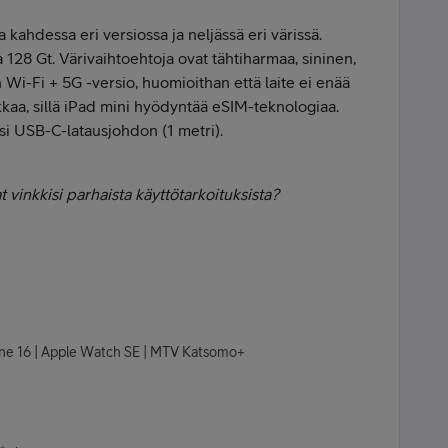
 kahdessa eri versiossa ja neljässä eri värissä.
128 Gt. Värivaihtoehtoja ovat tähtiharmaa, sininen,
 on Wi-Fi + 5G -versio, huomioithan että laite ei enää
aikkaa, sillä iPad mini hyödyntää eSIM-teknologiaa.
si USB-C-lataus­johdon (1 metri).
t vinkkisi parhaista käyttötarkoituksista?
hone 16 | Apple Watch SE | MTV Katsomo+