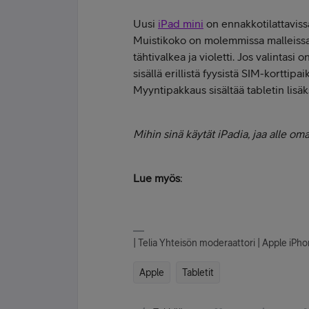
Uusi
iPad mini
on ennakkotilattavissa
Muistikoko on molemmissa malleissa 
tähtivalkea ja violetti. Jos valintasi
sisällä erillistä fyysistä SIM-korttip
Myyntipakkaus sisältää tabletin lisäk
Mihin sinä käytät iPadia, jaa alle oma
Lue myös
:
| Telia Yhteisön moderaattori | Apple iP
Apple
Tabletit