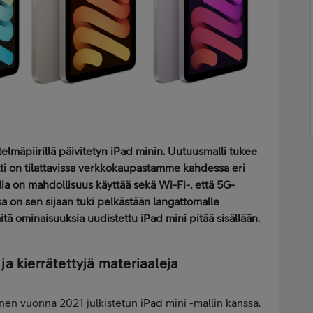
telmäpiirillä päivitetyn iPad minin. Uutuusmalli tukee
tti on tilattavissa verkkokaupastamme kahdessa eri
ia on mahdollisuus käyttää sekä Wi-Fi-, että 5G-
a on sen sijaan tuki pelkästään langattomalle
tä ominaisuuksia uudistettu iPad mini pitää sisällään.
ja kierrätettyjä materiaaleja
nen vuonna 2021 julkistetun iPad mini -mallin kanssa.