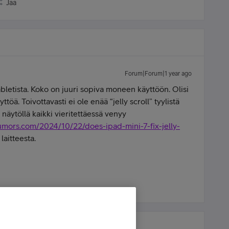
Jaa
Forum|Forum|1 year ago
abletista. Koko on juuri sopiva moneen käyttöön. Olisi
öä. Toivottavasti ei ole enää “jelly scroll” tyylistä
 näytöllä kaikki vieritettäessä venyy
mors.com/2024/10/22/does-ipad-mini-7-fix-jelly-
laitteesta.