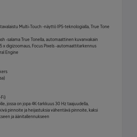
sta­valaistu Multi‑Touch -näyttö IPS-teknologialla, True Tone
Flash ‑salama True Tonella, automaattinen kuvanvakain
, 5 x digizoomaus, Focus Pixels ‑automaatti­­tarkennus
ral Engine
kers
sa)
-Fi)
ölle, jossa on jopa 4K-tarkkuus 30 Hz taajuudella,
kivä pinnoite ja heijastuksia vähentävä pinnoite, kaksi
kseen ja äänitallennukseen