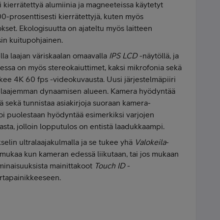
 kierrätettyä alumiinia ja magneeteissa käytetyt
0-prosenttisesti kierrätettyjä, kuten myös
tokset. Ekologisuutta on ajateltu myös laitteen
sin kuitupohjainen.
lla laajan väriskaalan omaavalla
IPS LCD
-näytöllä, ja
teessa on myös stereokaiuttimet, kaksi mikrofonia sekä
kee 4K 60 fps -videokuvausta. Uusi järjestelmäpiiri
tä laajemman dynaamisen alueen. Kamera hyödyntää
yä sekä tunnistaa asiakirjoja suoraan kamera-
i puolestaan hyödyntää esimerkiksi varjojen
asta, jolloin lopputulos on entistä laadukkaampi.
elin ultralaajakulmalla ja se tukee yhä
Valokeila
-
ä mukaa kun kameran edessä liikutaan, tai jos mukaan
ominaisuuksista mainittakoot
Touch ID
-
virtapainikkeeseen.