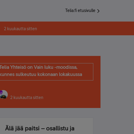
Telia.fi etusivulle
2 kuukautta sitten
Telia Yhteisö on Vain luku -moodissa,
kunnes sulkeutuu kokonaan lokakuussa
2 kuukautta sitten
Älä jää paitsi – osallistu ja