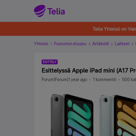
Telia Yhteisö on Va
Yhteisö
Foorumin etusivu
Artikkelit
Laitteet
ESITTELY
Esittelyssä Apple iPad mini (A17 Pr
Forum|Forum|1 year ago
1 kommentti
500 ka