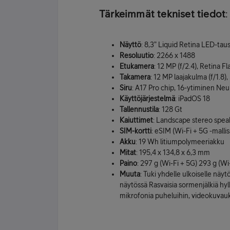
Tärkeimmät tekniset tiedot
:
Näyttö
: 8,3” Liquid Retina LED-tau
Resoluutio
: 2266 x 1488
Etukamera
: 12 MP (f/2.4), Retina 
Takamera
: 12 MP laajakulma (f/1.8)
Siru
: A17 Pro chip, 16-ytiminen Neu
Käyttöjärjestelmä
: iPadOS 18
Tallennustila
: 128 Gt
Kaiuttimet
: Landscape stereo spea
SIM-kortti
: eSIM (Wi-Fi + 5G -mallis
Akku
: 19 Wh litiumpolymeeriakku
Mitat
: 195,4 x 134,8 x 6,3 mm
Paino
: 297 g (Wi-Fi + 5G) 293 g (Wi
Muuta
: Tuki yhdelle ulkoiselle näyt
näytössä Rasvaisia sormen­jälkiä hyl
mikrofonia puheluihin, videokuvau