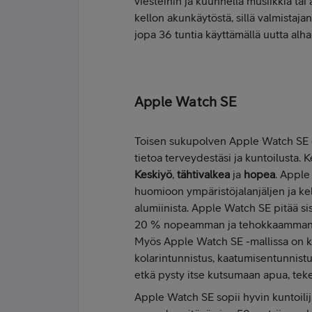
viesteihin ja kuunnella musiikkia tai
kellon akunkäytöstä, sillä valmistaja
jopa 36 tuntia käyttämällä uutta alhai
Apple Watch SE
Toisen sukupolven Apple Watch SE on 
tietoa terveydestäsi ja kuntoilusta. 
Keskiyö
,
tähtivalkea
ja
hopea
. Apple
huomioon ympäristöjalanjäljen ja kel
alumiinista. Apple Watch SE pitää si
20 % nopeamman ja tehokkaamman ku
Myös Apple Watch SE -mallissa on kes
kolarintunnistus, kaatumisentunnistu
etkä pysty itse kutsumaan apua, teke
Apple Watch SE sopii hyvin kuntoilija