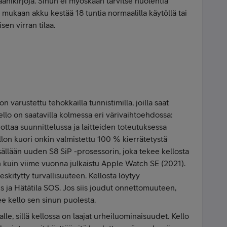
 äänikirjoja. Sinun ei myöskään tarvitse huolehtia
n mukaan akku kestää 18 tuntia normaalilla käytöllä tai
sen virran tilaa.
varustettu tehokkailla tunnistimilla, joilla saat
Kello on saatavilla kolmessa eri värivaihtoehdossa:
 ottaa suunnittelussa ja laitteiden toteutuksessa
lon kuori onkin valmistettu 100 % kierrätetystä
sällään uuden S8 SiP -prosessorin, joka tekee kellosta
in viime vuonna julkaistu Apple Watch SE (2021).
kitytty turvallisuuteen. Kellosta löytyy
s ja Hätätila SOS. Jos siis joudut onnettomuuteen,
e kello sen sinun puolesta.
lle, sillä kellossa on laajat urheiluominaisuudet. Kello