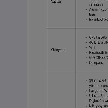
Näyttö
safiiri­lasia
Alumiini­kuor
lasia
Iskunkestävä
GPS tai GPS 
4G LTE ja U
Wifi
Yhteydet
Bluetooth 5
GPS/GNSS/
Kompassi
S8 SiP ja 64-
ytiminen pro
Langaton W3
U1-siru (Ult
Digital Crown
Kiihtyvyys­­­an