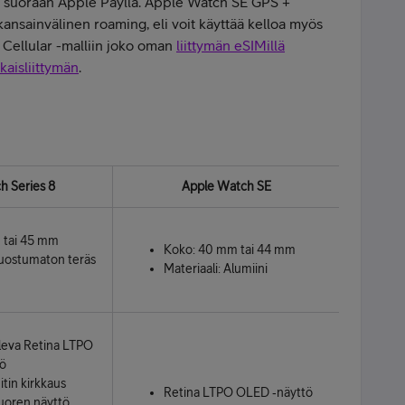
in suoraan Apple Paylla. Apple Watch SE GPS +
kansainvälinen roaming, eli voit käyttää kelloa myös
 + Cellular -malliin joko oman
liittymän eSIMillä
kaisliittymän
.
h Series 8
Apple Watch SE
 tai 45 mm
Koko: 40 mm tai 44 mm
Ruostumaton teräs
Materiaali: Alumiini
oleva Retina LTPO
ö
itin kirkkaus
Retina LTPO OLED ‑näyttö
uoren näyttö