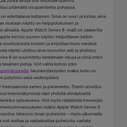
SOS
, jonka avulla voit ilmoittaa sijaintisi
tuu pitämällä sivupainiketta pohjassa.
n edeltäjänsä kaltainen. Siinä on suuri ja kirkas, aina
ajan mukaan näyttö on helppolukuinen ja
si alhaalla. Apple Watch Series 8 -malli on saatavilla
pple kertoo suuren näytön helpottavan kellon
a sovelluksesta toiseen ja kirjoittaa myös viestejä.
sta näyttö ulottuu aina reunoihin asti ja yhdistyy
es 8 on suunniteltu kestämään iskuja ja siinä onkin
tasainen pohja. Voit valita kellosi joko
lumiinikuorella
. Iskunkestävyyden lisäksi kello on
on pölytiivis sekä vedenpitävä.
y treenaamista varten ja parannettu
Treeni-sovellus
sissa treeninäkymissä näet yhdellä silmäyksellä
erkiksi sykealueesi. Voit myös räätälöidä treenejäsi
 Urheiluominaisuuksien lisäksi Apple Watch Series 8
npidon läheisiisi ilman puhelinta – myös ulkomailla
a voit soittaa ja vastaanottaa puheluita, vastata