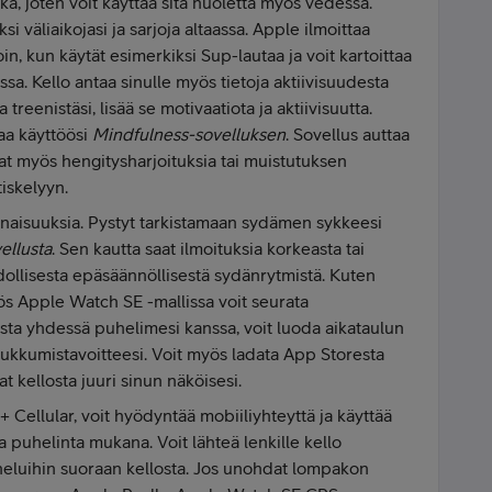
a, joten voit käyttää sitä huoletta myös vedessä.
i väliaikojasi ja sarjoja altaassa. Apple ilmoittaa
oin, kun käytät esimerkiksi Sup-lautaa ja voit kartoittaa
ssa. Kello antaa sinulle myös tietoja aktiivisuudesta
 treenistäsi, lisää se motivaatiota ja aktiivisuutta.
taa käyttöösi
Mindfulness-sovelluksen
. Sovellus auttaa
aat myös hengitysharjoituksia tai muistutuksen
iskelyyn.
naisuuksia. Pystyt tarkistamaan sydämen sykkeesi
ellusta
. Sen kautta saat ilmoituksia korkeasta tai
llisesta epäsäännöllisestä sydänrytmistä. Kuten
ös Apple Watch SE -mallissa voit seurata
sta yhdessä puhelimesi kanssa, voit luoda aikataulun
at nukkumistavoitteesi. Voit myös ladata App Storesta
t kellosta juuri sinun näköisesi.
Cellular, voit hyödyntää mobiiliyhteyttä ja käyttää
lla puhelinta mukana. Voit lähteä lenkille kello
uheluihin suoraan kellosta. Jos unohdat lompakon