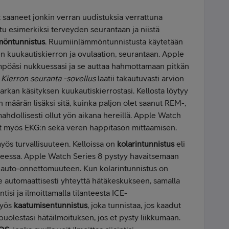
 saaneet jonkin verran uudistuksia verrattuna
tu esimerkiksi terveyden seurantaan ja niistä
möntunnistus
. Ruumiinlämmöntunnistusta käytetään
en kuukautiskierron ja ovulaation, seurantaan. Apple
mpöäsi nukkuessasi ja se auttaa hahmottamaan pitkän
a
Kierron seuranta -sovellus
laatii takautuvasti arvion
arkan käsityksen kuukautiskierrostasi. Kellosta löytyy
en määrän lisäksi sitä, kuinka paljon olet saanut REM-,
 mahdollisesti ollut yön aikana hereillä. Apple Watch
vat myös EKG:n sekä veren happitason mittaamisen.
myös turvallisuuteen. Kelloissa on
kolarintunnistus
eli
anteessa. Apple Watch Series 8 pystyy havaitsemaan
n auto-onnettomuuteen. Kun kolarintunnistus on
automaattisesti yhteyttä hätäkeskukseen, samalla
tisi ja ilmoittamalla tilanteesta ICE-
myös
kaatumisentunnistus
, joka tunnistaa, jos kaadut
uolestasi hätäilmoituksen, jos et pysty liikkumaan.