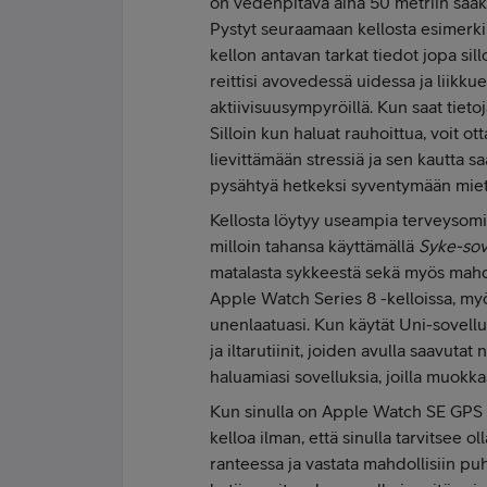
on vedenpitävä aina 50 metriin saakk
Pystyt seuraamaan kellosta esimerkiks
kellon antavan tarkat tiedot jopa sill
reittisi avovedessä uidessa ja liikkue
aktiivisuusympyröillä. Kun saat tietoja
Silloin kun haluat rauhoittua, voit ot
lievittämään stressiä ja sen kautta s
pysähtyä hetkeksi syventymään miet
Kellosta löytyy useampia terveysomi
milloin tahansa käyttämällä
Syke-sov
matalasta sykkeestä sekä myös mahdo
Apple Watch Series 8 -kelloissa, my
unenlaatuasi. Kun käytät Uni-sovellu
ja iltarutiinit, joiden avulla saavut
haluamiasi sovelluksia, joilla muokkaa
Kun sinulla on Apple Watch SE GPS + 
kelloa ilman, että sinulla tarvitsee o
ranteessa ja vastata mahdollisiin p