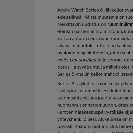
Apple Watch Series 8 -älykellot ovat
edeltäjiinsä. Näistä muutamia on tuo
merkittävin uudistus on
ruumiinläm
etenkin naisten elintoimintojen, kut
kertoo anturin seuraavan ruumiinlä
aikavälin muutoksia. Kelloon saatav
ovuloinnin ajankohdasta, joten saat t
myös
Uni-sovellus
, jolla seuraat un
perus- ja syvää unta, ja milloin olet
Series 8 -mallin kellot mahdollista
Series 8 -älykelloissa on keskitytty 
saat apua automaattisesti kolaritil
automaattisesti, jos joudut vakavaa
huomannut onnettomuuden, ottaa se 
kertoen hätäkeskuspäivystäjälle sijain
yhteyshenkilöillesi. Älykellossa on 
pahasti. Kaatumisentunnistus tekee p