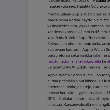
Näiden lisäksi kellossa on
Hätätila 
hätäkeskukseen. Hätätila SOS aktivoi
Muotoilultaan Apple Watch Series 8 o
päällä oleva Retina-näyttö. Valmist
yksityiskohtainen, vaikka ranteesi oli
kahdessa koossa: 41 mm ja 45 mm. A
käyttämistä. Voit näppärästi vaihdell
Kellossa on ohuet reunat, jonka ansio
kaarevaan kuoreen. Apple Watch Seri
paksu etulasi sekä vankka rakenne ja 
ruostumattomalla teräskuorella
tai
a
varustettu IP6X-luokituksella eli se 
Apple Watch Series 8 -malli on teht
auttaa pitämään sinut liikkeellä. Uu
enemmän tarkkoja tietoja, kuten esim
omaan harjoittelutyyliisi sopivaksi.
GPS + Cellular mahdollistaa yhteyde
ollessasi. Kansainvälisellä roamingill