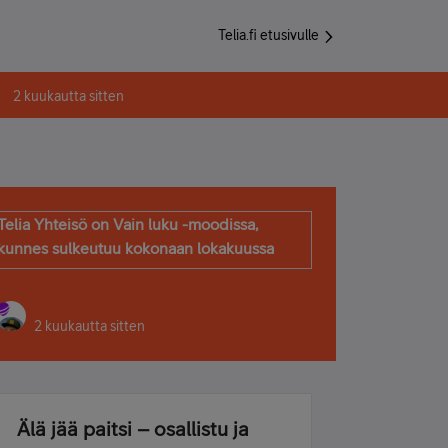
Telia.fi etusivulle
2 kuukautta sitten
Telia Yhteisö on Vain luku -moodissa,
kunnes sulkeutuu kokonaan lokakuussa
2 kuukautta sitten
Älä jää paitsi – osallistu ja