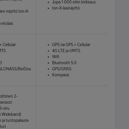
Jopa 1 000 nitin kirkkaus
Ion-X-lasinäyttö
ien näyttö Ion-X-
 etulasi
+ Cellular
GPS tai GPS + Cellular
MTS
4G LTE ja UMTS
Wifi
.0
Bluetooth 5.0
GLONASS/BeiDou
GPS/GNSS
Kompassi
bittinen 2-
sessori
-siru
ra Wideband)
 ja tunto­palaute
turi