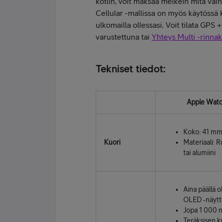
kotiin, voit maksaa melkein mitä va
Cellular -mallissa on myös käytössä 
ulkomailla ollessasi. Voit tilata GPS
varustettuna tai
Yhteys Multi -rinnak
Tekniset tiedot:
Apple Watc
Koko: 41 mm
Kuori
Materiaali: 
tai alumiini
Aina päällä 
OLED ‑näytt
Jopa 1 000 n
Teräksisen k