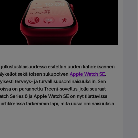
julkistustilaisuudessa esiteltiin uuden kahdeksannen
lykellot sekä toisen sukupolven
Apple Watch SE
.
tyisesti terveys- ja turvallisuusominaisuuksiin. Sen
elloissa on parannettu Treeni-sovellus, jolla seuraat
atch Series 8 ja Apple Watch SE on nyt tilattavissa
tikkelissa tarkemmin läpi, mitä uusia ominaisuuksia