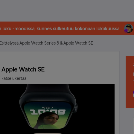
in luku -moodissa, kunnes sulkeutuu kokonaan lokakuussa
Esittelyssä Apple Watch Series 8 & Apple Watch SE
& Apple Watch SE
 katselukertaa