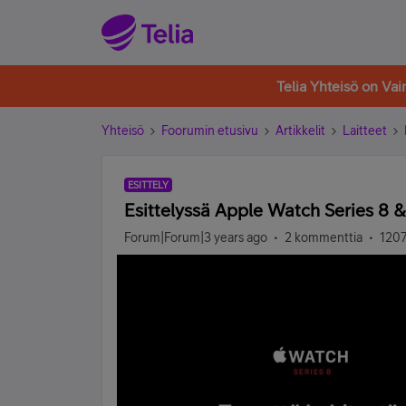
Telia Yhteisö on Va
Yhteisö
Foorumin etusivu
Artikkelit
Laitteet
ESITTELY
Esittelyssä Apple Watch Series 8 
Forum|Forum|3 years ago
2 kommenttia
1207