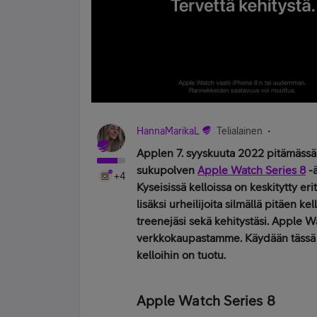
HannaMarikaL
Telialainen
Applen 7. syyskuuta 2022 pitämässä 
sukupolven
Apple Watch Series 8
-ä
+4
Kyseisissä kelloissa on keskitytty eri
lisäksi urheilijoita silmällä pitäen k
treenejäsi sekä kehitystäsi. Apple W
verkkokaupastamme. Käydään tässä ar
kelloihin on tuotu.
Apple Watch Series 8