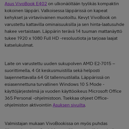
Asus VivoBook E402
on ulkonäöltään tyylikäs kompaktin
kokoinen läppäri. Valkoisessa läppärissä on kapeat
kehykset ja virtaviivainen muotoiltu. Kevyt VivoBook on
varustettu kattavilla ominaisuuksilla ja sen hinta-laatusuhde
hakee vertaistaan. Läppärin terävä 14 tuuman mattanäyttö
tukee 1920 x 1080 Full HD -resoluutiota ja tarjoaa laajat
katselukulmat.
Laite on varustettu uuden sukupolven AMD E2-7015 –
suorittimella, 4 Gt keskusmuistilla sekä helposti
laajennettavalla 64 Gt tallennustilalla. Läppärissä on
esiasennettuna turvallinen Windows 10 S Mode -
käyttöjärjestelmä ja vuoden käyttöoikeus Microsoft Office
365 Personal -ohjelmistoon. Tsekkaa ohjeet Office-
ohjelmiston aktivointiin
Asuksen sivuilta
.
Valmistajan mukaan VivoBookissa on myös puhdas