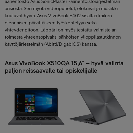
äänentoisto Asus SonicMaster -äänentoistojärjestelmän
ansiosta. Sen myötä videopuhelut, elokuvat ja musiikki
kuuluvat hyvin. Asus VivoBook E402 sisältää kaiken
olennaisen päivittäiseen työskentelyyn sekä
yhteydenpitoon. Läppäri on myös testattu valmistajan
toimesta yhteensopivaksi sähköisen ylioppilastutkinnon
käyttöjärjestelmän (Abitti/DigabiOS) kanssa.
Asus VivoBook X510QA 15,6" – hyvä valinta
paljon reissaavalle tai opiskelijalle