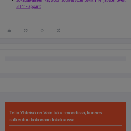
Jokapäiväiseen käyttöön sopivat Acer Swift 1 14" ja Acer Swift
3 14" -läppärit
Telia Yhteisö on Vain luku -moodissa, kunnes
sulkeutuu kokonaan lokakuussa