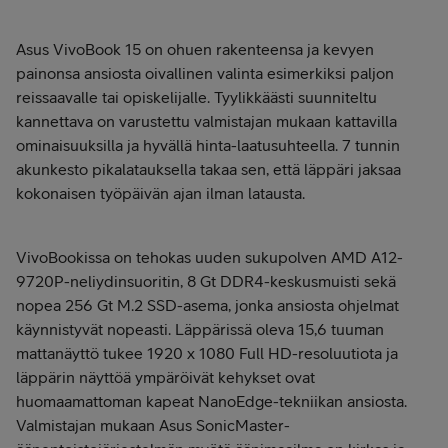
Asus VivoBook 15 on ohuen rakenteensa ja kevyen
painonsa ansiosta oivallinen valinta esimerkiksi paljon
reissaavalle tai opiskelijalle. Tyylikkäästi suunniteltu
kannettava on varustettu valmistajan mukaan kattavilla
ominaisuuksilla ja hyvällä hinta-laatusuhteella. 7 tunnin
akunkesto pikalatauksella takaa sen, että läppäri jaksaa
kokonaisen työpäivän ajan ilman latausta.
VivoBookissa on tehokas uuden sukupolven AMD A12-
9720P-neliydinsuoritin, 8 Gt DDR4-keskusmuisti sekä
nopea 256 Gt M.2 SSD-asema, jonka ansiosta ohjelmat
käynnistyvät nopeasti. Läppärissä oleva 15,6 tuuman
mattanäyttö tukee 1920 x 1080 Full HD-resoluutiota ja
läppärin näyttöä ympäröivät kehykset ovat
huomaamattoman kapeat NanoEdge-tekniikan ansiosta.
Valmistajan mukaan Asus SonicMaster-