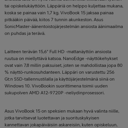
tai opiskelukäyttöön. Läppäriä on helppo kuljettaa mukana,
koska se painaa vain 1,7 kg. VivoBook 15 jaksaa painaa
pitkääkin päivää, kiitos 7 tunnin akunkeston. Asus
SonicMaster-äänentoistojärjestelmän ansiosta äänimaailma
on puhdas ja terävä.
Laitteen terävän 15,6" Full HD -mattanäyttön ansiosta
ruutua on miellyttävä katsoa. NanoEdge -näyttökehykset
ovat vain 7,8 millin paksuiset, joten se mahdollistaa jopa 80
% näyttö-runkosuhdanteen. Läppäri on varustettu 256
Gt:n SSD-tallennustilalla ja käyttöjärjestelmänä siinä on
Windows 10. VivoBookin suorittimena toimii uuden
sukupolven AMD A12-9720P -neliydinprosessori.
Asus VivoBook 15 on speksien mukaan hyvä valinta niille,
jotka tarvitsevat luotettavan ja suorituskykyisen
kannettavan jokapäiväisiin askareisiin, kuten opiskeluun,