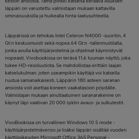
keston ansiosta. Tämä pinkki katseita keräävä Asuksen
läppäri on varustettu valmistajan mukaan kattavilla
ominaisuuksilla ja huikealla hinta-laatusuhteella.
Läppärissä on tehokas Intel Celeron N4000 -suoritin, 4
Gt:n keskusmuisti sekä nopea 64 Gt:n -tallennustilalla,
jonka avulla käyttöjärjestelmä ja ohjelmat käynnistyvät
nopeasti. Vivobookissa on terävä 11,6 tuuman näyttö, joka
tukee HD-resoluutiota. Se mahdollistaa erittäin laajan
katselukulman, joten useampikin käyttäjä voi katsella
ruutua samanaikaisesti. Läppärin 180 asteen saranan
ansiosta voit asettaa koneen vaakatasoon pöydälle.
Valmistajan mukaan ainutlaatuinen saranarakenne on
käynyt läpi vaativan 20 000 syklin avaus- ja sulkutestit.
VivoBookissa on turvallinen Windows 10 S mode -
käyttöjärjestelmäversio ja lisäksi läppäri sisältää vuoden
käyttöoikeuden Microsoft Office 365 Personal -