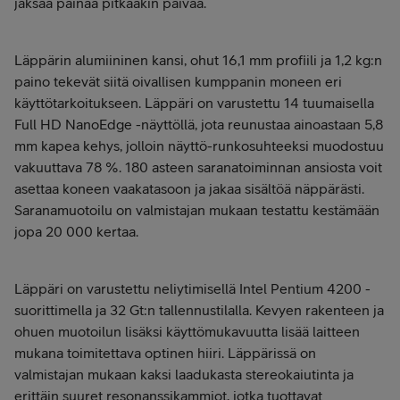
jaksaa painaa pitkääkin päivää.
Läppärin alumiininen kansi, ohut 16,1 mm profiili ja 1,2 kg:n
paino tekevät siitä oivallisen kumppanin moneen eri
käyttötarkoitukseen. Läppäri on varustettu 14 tuumaisella
Full HD NanoEdge -näyttöllä, jota reunustaa ainoastaan 5,8
mm kapea kehys, jolloin näyttö-runkosuhteeksi muodostuu
vakuuttava 78 %. 180 asteen saranatoiminnan ansiosta voit
asettaa koneen vaakatasoon ja jakaa sisältöä näppärästi.
Saranamuotoilu on valmistajan mukaan testattu kestämään
jopa 20 000 kertaa.
Läppäri on varustettu neliytimisellä Intel Pentium 4200 -
suorittimella ja 32 Gt:n tallennustilalla. Kevyen rakenteen ja
ohuen muotoilun lisäksi käyttömukavuutta lisää laitteen
mukana toimitettava optinen hiiri. Läppärissä on
valmistajan mukaan kaksi laadukasta stereokaiutinta ja
erittäin suuret resonanssikammiot, jotka tuottavat