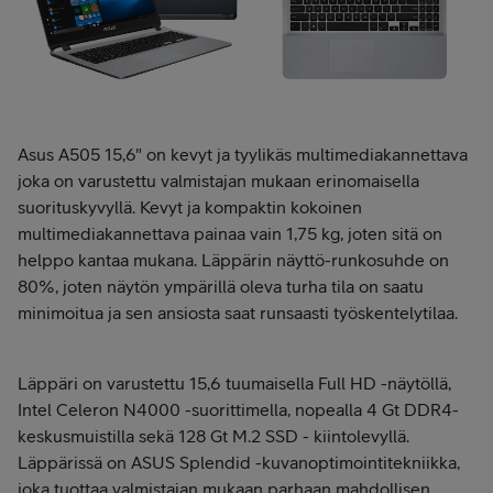
Asus A505 15,6" on kevyt ja tyylikäs multimediakannettava
joka on varustettu valmistajan mukaan erinomaisella
suorituskyvyllä. Kevyt ja kompaktin kokoinen
multimediakannettava painaa vain 1,75 kg, joten sitä on
helppo kantaa mukana. Läppärin näyttö-runkosuhde on
80%, joten näytön ympärillä oleva turha tila on saatu
minimoitua ja sen ansiosta saat runsaasti työskentelytilaa.
Läppäri on varustettu 15,6 tuumaisella Full HD -näytöllä,
Intel Celeron N4000 -suorittimella, nopealla 4 Gt DDR4-
keskusmuistilla sekä 128 Gt M.2 SSD - kiintolevyllä.
Läppärissä on ASUS Splendid -kuvanoptimointitekniikka,
joka tuottaa valmistajan mukaan parhaan mahdollisen