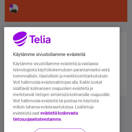
Älä jää paitsi – osallistu ja voita!
Tilaa Telian uutiskirje ja olet mukana arvonnassa.
Käytämme sivustollamme evästeitä
Samalla saat parhaat asiakasedut suoraan
Käytämme sivustollamme evästeitä ja vastaavia
sähköpostiisi.
teknologioita käyttökokemuksen parantamiseksi sekä
toiminnallisiin, tilastollisiin ja markkinointitarkoituksiin.
Voit hallinnoida evästevalintojasi alla. Kaikki luokat
Tilaa nyt
sisältävät kolmansien osapuolien evästeitä ja
merkitsevät tietojen siirtämistä kolmansille osapuolille.
Voit hallinnoida evästeitä tai poistaa ne käytöstä
milloin tahansa evästeasetuksissa. Lisätietoja
evästeistä saat
evästeitä koskevasta
tietosuojaselosteestamme.