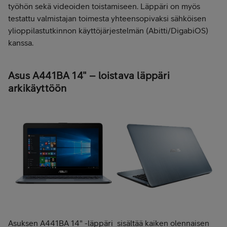
työhön sekä videoiden toistamiseen. Läppäri on myös
testattu valmistajan toimesta yhteensopivaksi sähköisen
ylioppilastutkinnon käyttöjärjestelmän (Abitti/DigabiOS)
kanssa.
Asus A441BA 14" – loistava läppäri
arkikäyttöön
Asuksen A441BA 14" -läppäri sisältää kaiken olennaisen