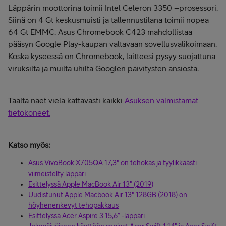
Läppärin moottorina toimii Intel Celeron 3350 –prosessori.
Siinä on 4 Gt keskusmuisti ja tallennustilana toimii nopea
64 Gt EMMC. Asus Chromebook C423 mahdollistaa
pääsyn Google Play-kaupan valtavaan sovellusvalikoimaan.
Koska kyseessä on Chromebook, laitteesi pysyy suojattuna
viruksilta ja muilta uhilta Googlen päivitysten ansiosta.
Täältä näet vielä kattavasti kaikki
Asuksen valmistamat
tietokoneet.
Katso myös:
Asus VivoBook X705QA 17,3" on tehokas ja tyylikkäästi
viimeistelty läppäri
Esittelyssä Apple MacBook Air 13" (2019)
Uudistunut Apple Macbook Air 13" 128GB (2018) on
höyhenenkevyt tehopakkaus
Esittelyssä Acer Aspire 3 15,6” -läppäri