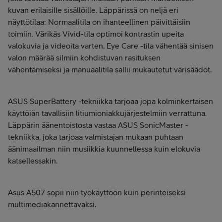
kuvan erilaisille sisällöille. Läppärissä on neljä eri
näyttötilaa: Normaalitila on ihanteellinen päivittäisiin
toimiin. Värikäs Vivid-tila optimoi kontrastin upeita
valokuvia ja videoita varten, Eye Care -tila vähentää sinisen
valon määrää silmiin kohdistuvan rasituksen
vähentämiseksi ja manuaalitila sallii mukautetut värisäädöt.
ASUS SuperBattery -tekniikka tarjoaa jopa kolminkertaisen
käyttöiän tavallisiin litiumioniakkujärjestelmiin verrattuna.
Läppärin äänentoistosta vastaa ASUS SonicMaster -
tekniikka, joka tarjoaa valmistajan mukaan puhtaan
äänimaailman niin musiikkia kuunnellessa kuin elokuvia
katsellessakin.
Asus A507 sopii niin työkäyttöön kuin perinteiseksi
multimediakannettavaksi.