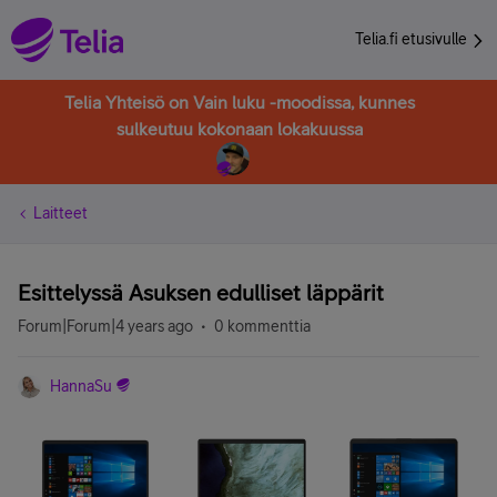
Telia.fi etusivulle
Telia Yhteisö on Vain luku -moodissa, kunnes
sulkeutuu kokonaan lokakuussa
Laitteet
Esittelyssä Asuksen edulliset läppärit
Forum|Forum|4 years ago
0 kommenttia
HannaSu