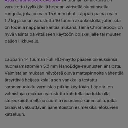
varustettu tyylikkäällä hopean värisellä alumiinisella
rungolla, joka on vain 15,6 mm ohut. Läppäri painaa vain
1,2 kg ja se on varustettu 10 tunnin akunkestolla, joten sitä
on todella näppärää kantaa mukana. Tämä Chromebook on
hyvä valinta päivittäiseen käyttöön opiskelijalle tai muuten
paljon liikkuvalle.
Läppärin 14 tuuman Full HD-näyttö pääsee oikeuksiinsa
huomaamattomien 5,8 mm NanoEdge-reunusten ansiosta.
Valmistajan mukaan näytössä oleva mattapinnoite vähentää
ärsyttäviä heijastuksia ja sen vankka ja testattu
saranamuotoilu varmistaa pitkän käyttöiän. Läppäri on
valmistajan mukaan varustettu kahdella laadukkaalla
stereokaiuttimella ja suurilla resonanssikammioilla, jotka
takaavat vakuuttavan äänentoiston esimerkiksi elokuvien
katseluun.