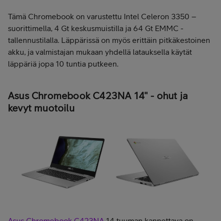
Tämä Chromebook on varustettu Intel Celeron 3350 –
suorittimella, 4 Gt keskusmuistilla ja 64 Gt EMMC -
tallennustilalla. Läppärissä on myös erittäin pitkäkestoinen
akku, ja valmistajan mukaan yhdellä latauksella käytät
läppäriä jopa 10 tuntia putkeen.
Asus Chromebook C423NA 14" - ohut ja
kevyt muotoilu
Asus Chromebook C423NA
14 tuuman kannettava on