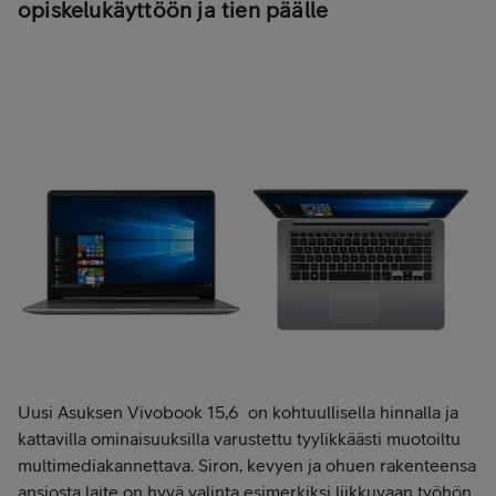
opiskelukäyttöön ja tien päälle
Uusi Asuksen Vivobook 15,6 on kohtuullisella hinnalla ja
kattavilla ominaisuuksilla varustettu tyylikkäästi muotoiltu
multimediakannettava. Siron, kevyen ja ohuen rakenteensa
ansiosta laite on hyvä valinta esimerkiksi liikkuvaan työhön