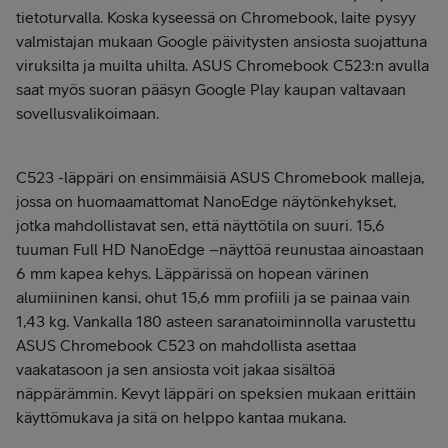
tietoturvalla. Koska kyseessä on Chromebook, laite pysyy
valmistajan mukaan Google päivitysten ansiosta suojattuna
viruksilta ja muilta uhilta. ASUS Chromebook C523:n avulla
saat myös suoran pääsyn Google Play kaupan valtavaan
sovellusvalikoimaan.
C523 -läppäri on ensimmäisiä ASUS Chromebook malleja,
jossa on huomaamattomat NanoEdge näytönkehykset,
jotka mahdollistavat sen, että näyttötila on suuri. 15,6
tuuman Full HD NanoEdge –näyttöä reunustaa ainoastaan
6 mm kapea kehys. Läppärissä on hopean värinen
alumiininen kansi, ohut 15,6 mm profiili ja se painaa vain
1,43 kg. Vankalla 180 asteen saranatoiminnolla varustettu
ASUS Chromebook C523 on mahdollista asettaa
vaakatasoon ja sen ansiosta voit jakaa sisältöä
näppärämmin. Kevyt läppäri on speksien mukaan erittäin
käyttömukava ja sitä on helppo kantaa mukana.