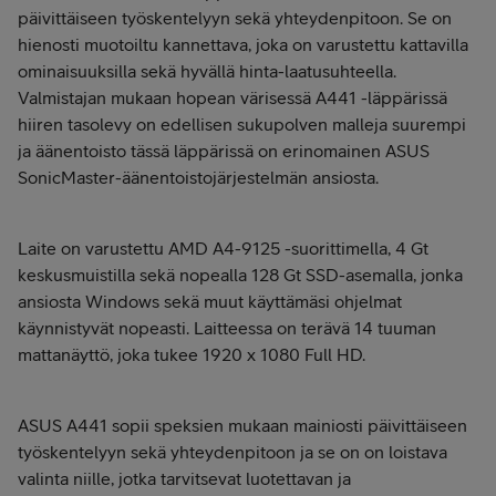
päivittäiseen työskentelyyn sekä yhteydenpitoon. Se on
hienosti muotoiltu kannettava, joka on varustettu kattavilla
ominaisuuksilla sekä hyvällä hinta-laatusuhteella.
Valmistajan mukaan hopean värisessä A441 -läppärissä
hiiren tasolevy on edellisen sukupolven malleja suurempi
ja äänentoisto tässä läppärissä on erinomainen ASUS
SonicMaster-äänentoistojärjestelmän ansiosta.
Laite on varustettu AMD A4-9125 -suorittimella, 4 Gt
keskusmuistilla sekä nopealla 128 Gt SSD-asemalla, jonka
ansiosta Windows sekä muut käyttämäsi ohjelmat
käynnistyvät nopeasti. Laitteessa on terävä 14 tuuman
mattanäyttö, joka tukee 1920 x 1080 Full HD.
ASUS A441 sopii speksien mukaan mainiosti päivittäiseen
työskentelyyn sekä yhteydenpitoon ja se on on loistava
valinta niille, jotka tarvitsevat luotettavan ja