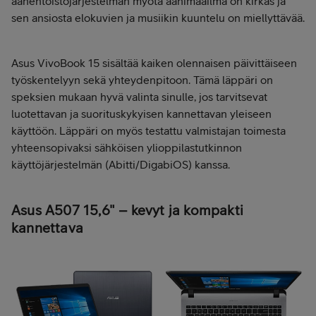
äänentoistojärjestelmän myötä äänimaailma on kirkas ja
sen ansiosta elokuvien ja musiikin kuuntelu on miellyttävää.
Asus VivoBook 15 sisältää kaiken olennaisen päivittäiseen
työskentelyyn sekä yhteydenpitoon. Tämä läppäri on
speksien mukaan hyvä valinta sinulle, jos tarvitsevat
luotettavan ja suorituskykyisen kannettavan yleiseen
käyttöön. Läppäri on myös testattu valmistajan toimesta
yhteensopivaksi sähköisen ylioppilastutkinnon
käyttöjärjestelmän (Abitti/DigabiOS) kanssa.
Asus A507 15,6" – kevyt ja kompakti
kannettava