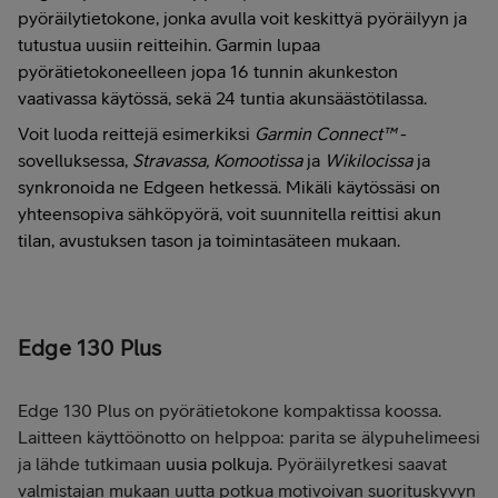
pyöräilytietokone, jonka avulla voit keskittyä pyöräilyyn ja
tutustua uusiin reitteihin. Garmin lupaa
pyörätietokoneelleen jopa 16 tunnin akunkeston
vaativassa käytössä, sekä 24 tuntia akunsäästötilassa.
Voit luoda reittejä esimerkiksi
Garmin Connect™
-
sovelluksessa,
Stravassa, Komootissa
ja
Wikilocissa
ja
synkronoida ne Edgeen hetkessä. Mikäli käytössäsi on
yhteensopiva sähköpyörä, voit suunnitella reittisi akun
tilan, avustuksen tason ja toimintasäteen mukaan.
Edge 130 Plus
Edge 130 Plus on pyörätietokone kompaktissa koossa.
Laitteen käyttöönotto on helppoa: parita se älypuhelimeesi
ja lähde tutkimaan
uusia polkuja.
Pyöräilyretkesi saavat
valmistajan mukaan uutta potkua motivoivan suorituskyvyn