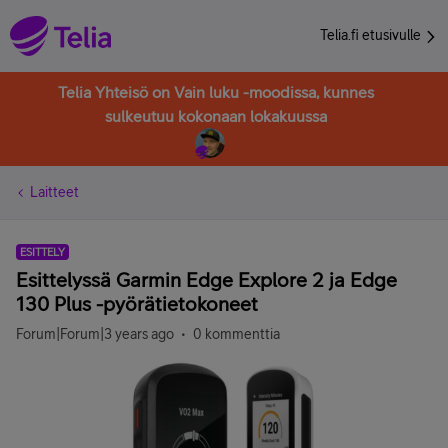
Telia.fi etusivulle
Telia Yhteisö on Vain luku -moodissa, kunnes
sulkeutuu kokonaan lokakuussa
Laitteet
ESITTELY
Esittelyssä Garmin Edge Explore 2 ja Edge
130 Plus -pyörätietokoneet
Forum|Forum|3 years ago
0 kommenttia