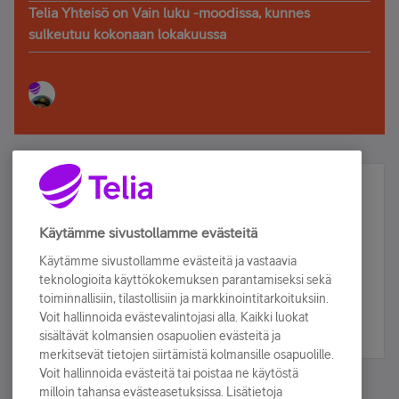
Telia Yhteisö on Vain luku -moodissa, kunnes
sulkeutuu kokonaan lokakuussa
Älä jää paitsi – osallistu ja voita!
Tilaa Telian uutiskirje ja olet mukana arvonnassa.
Käytämme sivustollamme evästeitä
Samalla saat parhaat asiakasedut suoraan
Käytämme sivustollamme evästeitä ja vastaavia
sähköpostiisi.
teknologioita käyttökokemuksen parantamiseksi sekä
toiminnallisiin, tilastollisiin ja markkinointitarkoituksiin.
Voit hallinnoida evästevalintojasi alla. Kaikki luokat
Tilaa nyt
sisältävät kolmansien osapuolien evästeitä ja
merkitsevät tietojen siirtämistä kolmansille osapuolille.
Voit hallinnoida evästeitä tai poistaa ne käytöstä
milloin tahansa evästeasetuksissa. Lisätietoja