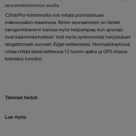
seurantatoiminnon avulla.
ClimbPro-
toiminnolla voit mitata ponnisteluasi
mäkisessäkin maastossa. Reitin seuraaminen on tämän
navigointikaverin kanssa myös helpompaa, kun apunasi
ovat käännöskehotteet. Voit myös synkronoida harjoitukset
langattomasti suoraan
Edge
-laitteeseesi. Normaalikäytössä
virtaa riittää
tässä laitteessa
12 tunnin ajaksi ja GPS-tilassa
kolmeksi tunniksi.
Tekniset tiedot:
Lue myös: