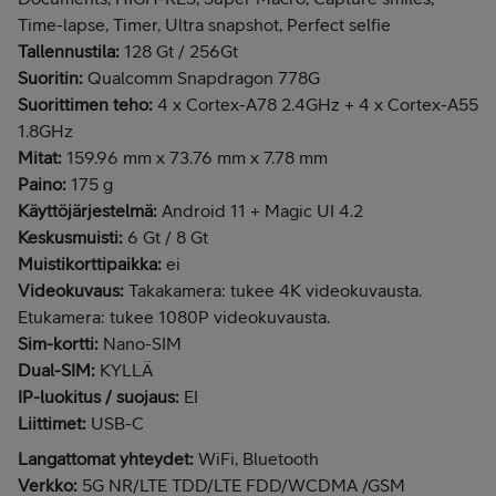
Time-lapse, Timer, Ultra snapshot, Perfect selfie
Tallennustila:
128 Gt / 256Gt
Suoritin:
Qualcomm Snapdragon 778G
Suorittimen teho:
4 x Cortex-A78 2.4GHz + 4 x Cortex-A55
1.8GHz
Mitat:
159.96 mm x 73.76 mm x 7.78 mm
Paino:
175 g
Käyttöjärjestelmä:
Android 11 + Magic UI 4.2
Keskusmuisti:
6 Gt / 8 Gt
Muistikorttipaikka:
ei
Videokuvaus:
Takakamera: tukee 4K videokuvausta.
Etukamera: tukee 1080P videokuvausta.
Sim-kortti:
Nano-SIM
Dual-SIM:
KYLLÄ
IP-luokitus / suojaus:
EI
Liittimet:
USB-C
Langattomat yhteydet:
WiFi, Bluetooth
Verkko:
5G NR/LTE TDD/LTE FDD/WCDMA /GSM