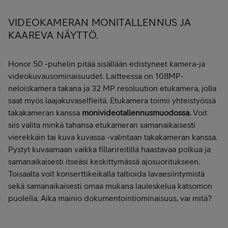
VIDEOKAMERAN MONITALLENNUS JA
KAAREVA NÄYTTÖ.
Honor 50 -puhelin pitää sisällään edistyneet kamera-ja
videokuvausominaisuudet.
Laitteessa on 108MP-
neloiskamera takana ja 32 MP resoluution etukamera, jolla
saat myös laajakuvaselfieitä. Etukamera toimii yhteistyössä
takakameran kanssa
monivideotallennusmuodossa.
Voit
siis valita minkä tahansa etukameran samanaikaisesti
vierekkäin tai kuva kuvassa -valintaan takakameran kanssa.
Pystyt kuvaamaan vaikka fillarireitillä haastavaa polkua ja
samanaikaisesti itseäsi keskittymässä ajosuoritukseen.
Toisaalta voit konserttikeikalla taltioida lavaesiintymistä
sekä samanaikaisesti omaa mukana lauleskelua katsomon
puolella. Aika mainio dokumentointiominaisuus, vai mitä?