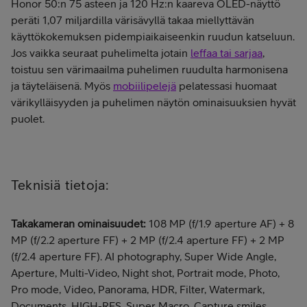
Honor 50:n 75 asteen ja 120 Hz:n kaareva OLED-näyttö
peräti 1,07 miljardilla värisävyllä
takaa miellyttävän
käyttökokemuksen pidempiaikaiseenkin ruudun katseluun
.
Jos vaikka seuraat puhelimelta jotain
leffaa tai sarjaa
,
toistuu sen värimaailma puhelimen ruudulta harmonisena
ja täyteläisenä. Myös
mobiilipelejä
pelatessasi huomaat
värikylläisyyden ja puhelimen näytön ominaisuuksien hyvät
puolet.
Teknisiä tietoja:
Takakameran ominaisuudet:
108 MP (f/1.9 aperture AF) + 8
MP (f/2.2 aperture FF) + 2 MP (f/2.4 aperture FF) + 2 MP
(f/2.4 aperture FF). AI photography, Super Wide Angle,
Aperture, Multi-Video, Night shot, Portrait mode, Photo,
Pro mode, Video, Panorama, HDR, Filter, Watermark,
Documents, HIGH-RES, Super Macro, Capture smiles,