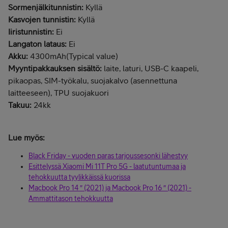
Sormenjälkitunnistin:
Kyllä
Kasvojen tunnistin:
Kyllä
Iiristunnistin:
Ei
Langaton lataus:
Ei
Akku:
4300mAh(Typical value)
Myyntipakkauksen sisältö:
laite, laturi, USB-C kaapeli,
pikaopas, SIM-työkalu, suojakalvo (asennettuna
laitteeseen), TPU suojakuori
Takuu:
24kk
Lue myös:
Black Friday - vuoden paras tarjoussesonki lähestyy
Esittelyssä Xiaomi Mi 11T Pro 5G - laatutuntumaa ja
tehokkuutta tyylikkäissä kuorissa
Macbook Pro 14 ″ (2021) ja Macbook Pro 16 ″ (2021) -
Ammattitason tehokkuutta