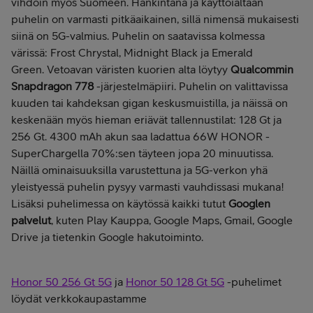
vihdoin myös Suomeen.
Hankintana ja käyttöiältään
puhelin on varmasti pitkäaikainen, sillä nimensä mukaisesti
siinä on 5G-valmius.
Puhelin on saatavissa kolmessa
värissä: Frost Chrystal, Midnight Black ja Emerald
Green. Vetoavan väristen kuorien alta löytyy
Qualcommin
Snapdragon 778
-järjestelmäpiiri. Puhelin on valittavissa
kuuden tai kahdeksan gigan keskusmuistilla, ja näissä on
keskenään myös hieman eriävät tallennustilat: 128 Gt ja
256 Gt. 4300 mAh akun saa ladattua 66W HONOR -
SuperChargella 70%:sen täyteen jopa 20 minuutissa.
Näill
ä ominaisuuksilla varustettuna ja 5G-verkon yhä
yleistyessä puhelin pysyy varmasti vauhdissasi mukana!
Lisäksi puhelimessa on käytössä kaikki tutut
Googlen
palvelut
, kuten Play Kauppa, Google Maps, Gmail, Google
Drive ja tietenkin Google hakutoiminto.
Honor 50 256 Gt 5G
ja
Honor 50 128 Gt 5G
-puhelimet
löydät verkkokaupastamme