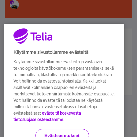
Älä jää paitsi – osallistu ja voita!
Tilaa Telian uutiskirje ja olet mukana arvonnassa.
Käytämme sivustollamme evästeitä
Samalla saat parhaat asiakasedut suoraan
Käytämme sivustollamme evästeitä ja vastaavia
sähköpostiisi.
teknologioita käyttökokemuksen parantamiseksi sekä
toiminnallisiin, tilastollisiin ja markkinointitarkoituksiin.
Voit hallinnoida evästevalintojasi alla. Kaikki luokat
Tilaa nyt
sisältävät kolmansien osapuolien evästeitä ja
merkitsevät tietojen siirtämistä kolmansille osapuolille.
Voit hallinnoida evästeitä tai poistaa ne käytöstä
milloin tahansa evästeasetuksissa. Lisätietoja
evästeistä saat
evästeitä koskevasta
tietosuojaselosteestamme.
Käyttöehdot
Accessibility statement
Evästeasetukset