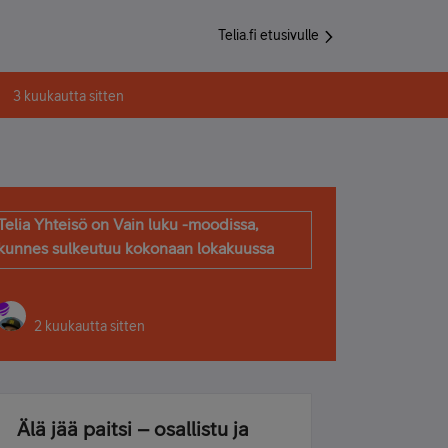
Telia.fi etusivulle
3 kuukautta sitten
Telia Yhteisö on Vain luku -moodissa,
kunnes sulkeutuu kokonaan lokakuussa
2 kuukautta sitten
Älä jää paitsi – osallistu ja