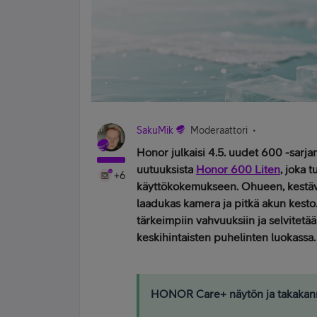
SakuMik
Moderaattori
Honor julkaisi 4.5. uudet 600 -sarja
uutuuksista
Honor 600 Liten
, joka 
+6
käyttökokemukseen. Ohueen, kestäv
laadukas kamera ja pitkä akun kesto
tärkeimpiin vahvuuksiin ja selvitetä
keskihintaisten puhelinten luokassa.
HONOR Care+ näytön ja takakanne