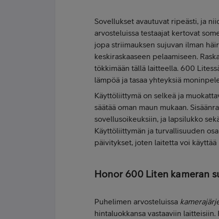
Sovellukset avautuvat ripeästi, ja ni
arvosteluissa testaajat kertovat so
jopa striimauksen sujuvan ilman häiri
keskiraskaaseen pelaamiseen. Raskai
tökkimään tällä laitteella. 600 Litess
lämpöä ja tasaa yhteyksiä moninpele
Käyttöliittymä on selkeä ja muokatta
säätää oman maun mukaan. Sisäänrak
sovellusoikeuksiin, ja lapsilukko sek
Käyttöliittymän ja turvallisuuden o
päivitykset, joten laitetta voi käyttä
Honor 600 Liten kameran s
Puhelimen arvosteluissa
kamerajärj
hintaluokkansa vastaaviin laitteisiin