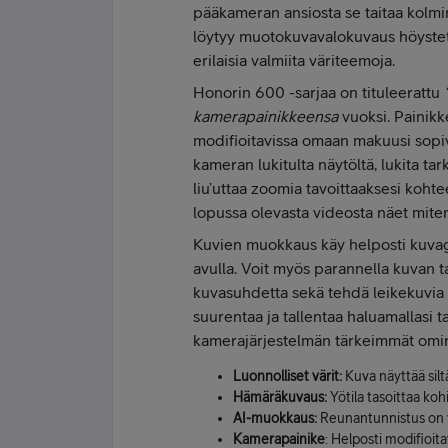
pääkameran ansiosta se taitaa kolmi
löytyy muotokuvavalokuvaus höystett
erilaisia valmiita väriteemoja.
Honorin 600 -sarjaa on tituleerattu
kamerapainikkeensa
vuoksi. Painikke
modifioitavissa omaan makuusi sopiv
kameran lukitulta näytöltä, lukita ta
liu’uttaa zoomia tavoittaaksesi kohte
lopussa olevasta videosta näet miten
Kuvien muokkaus käy helposti kuvag
avulla. Voit myös parannella kuvan t
kuvasuhdetta sekä tehdä leikekuvia ihmi
suurentaa ja tallentaa haluamallasi tau
kamerajärjestelmän tärkeimmät omin
Luonnolliset värit:
Kuva näyttää siltä
Hämäräkuvaus:
Yötila tasoittaa koh
AI-muokkaus:
Reunantunnistus on 
Kamerapainike
: Helposti modifioi