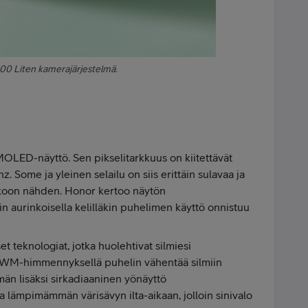
00 Liten kamerajärjestelmä.
OLED-näyttö. Sen pikselitarkkuus on kiitettävät
z. Some ja yleinen selailu on siis erittäin sulavaa ja
okoon nähden. Honor kertoo näytön
in aurinkoisella kelilläkin puhelimen käyttö onnistuu
et teknologiat, jotka huolehtivat silmiesi
 PWM-himmennyksellä puhelin vähentää silmiin
män lisäksi sirkadiaaninen yönäyttö
lämpimämmän värisävyn ilta-aikaan, jolloin sinivalo