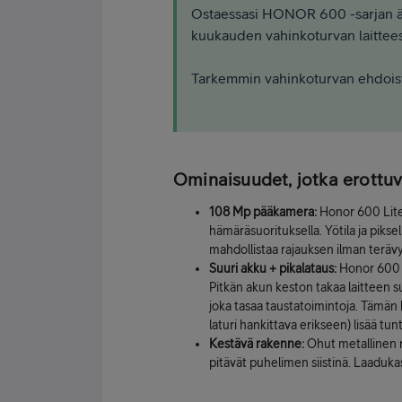
Ostaessasi HONOR 600 -sarjan ä
kuukauden vahinkoturvan laitteesi
Tarkemmin vahinkoturvan ehdois
Ominaisuudet, jotka erottuv
108 Mp pääkamera:
Honor 600 Liten
hämäräsuorituksella. Yötila ja pikse
mahdollistaa rajauksen ilman terä
Suuri akku + pikalataus:
Honor 600 L
Pitkän akun keston takaa laitteen s
joka tasaa taustatoimintoja. Tämä
laturi hankittava erikseen) lisää t
Kestävä rakenne:
Ohut metallinen r
pitävät puhelimen siistinä. Laadukas