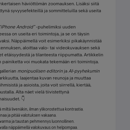
nkertaisen häviöttömän zoomauksen. Lisäksi siitä
ynä syvyysefekteillä ja sommitteluilla sekä useita
“iPhone Android”
-puhelimiksi uuden
essa on useita eri toimintoja, ja se on täysin
aksi. Näppäimellä voit esimerkiksi pikakäynnistää
rkennuksen, aloittaa valo- tai videokuvauksen sekä
et etäisyydestä ja tilanteesta riippumatta. Artikkelin
 painiketta voi muokata tekemään eri toimintoja.
allerian
monipuolisen editorin
ja
AI-pyyhekumin
arkkuutta, laajentaa kuvan reunoja ja muuttaa
sistä ja asioista, joita voit siirrellä, kiertää,
stalla. Alta näet vielä tiivistettynä
aisuudet. 👇
 miltä livenäkin, ilman ylikorostettua kontrastia.
inaa ja pitää valotuksen vakaana.
varma ja taustan pehmennys luonnollinen.
tavalla näppäimellä valokuvaus on helpompaa.