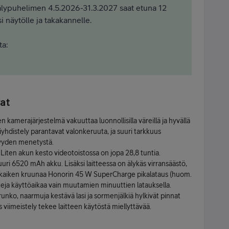
lypuhelimen 4.5.2026-31.3.2027 saat etuna 12
 näytölle ja takakannelle.
ta:
at
 kamerajärjestelmä vakuuttaa luonnollisilla väreillä ja hyvällä
liyhdistely parantavat valonkeruuta, ja suuri tarkkuus
vyyden menetystä.
iten akun kesto videotoistossa on jopa 28,8 tuntia.
uuri 6520 mAh akku. Lisäksi laitteessa on älykäs virransäästö,
n kaiken kruunaa Honorin 45 W SuperCharge pikalataus (huom.
unteja käyttöaikaa vain muutamien minuuttien latauksella.
unko, naarmuja kestävä lasi ja sormenjälkiä hylkivät pinnat
 viimeistely tekee laitteen käytöstä miellyttävää.