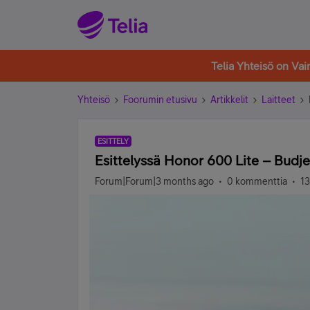
Telia Yhteisö on Va
Yhteisö
Foorumin etusivu
Artikkelit
Laitteet
ESITTELY
Esittelyssä Honor 600 Lite – Budj
Forum|Forum|3 months ago
0 kommenttia
13