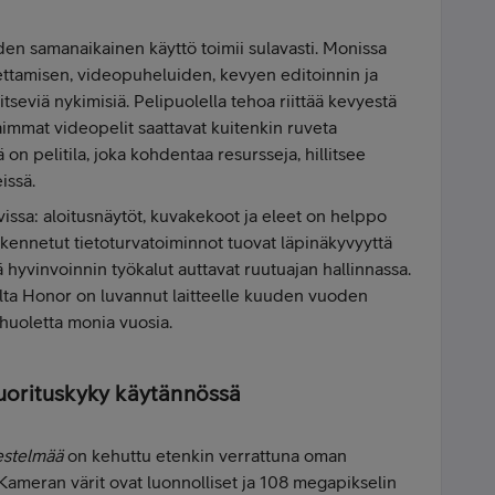
iden samanaikainen käyttö toimii sulavasti. Monissa
mettamisen, videopuheluiden, kevyen editoinnin ja
tseviä nykimisiä. Pelipuolella tehoa riittää kevyestä
mmat videopelit saattavat kuitenkin ruveta
ä on pelitila, joka kohdentaa resursseja, hillitsee
issä.
vissa: aloitusnäytöt, kuvakekoot ja eleet on helppo
ennetut tietoturvatoiminnot tuovat läpinäkyvyyttä
ä hyvinvoinnin työkalut auttavat ruutuajan hallinnassa.
salta Honor on luvannut laitteelle kuuden vuoden
ä huoletta monia vuosia.
uorituskyky käytännössä
estelmää
on kehuttu etenkin verrattuna oman
. Kameran värit ovat luonnolliset ja 108 megapikselin