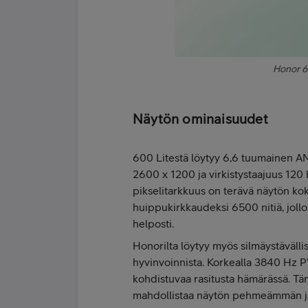
Honor 6
Näytön ominaisuudet
600 Litestä löytyy 6,6 tuumainen AM
2600 x 1200 ja virkistystaajuus 120 h
pikselitarkkuus on terävä näytön k
huippukirkkaudeksi 6500 nitiä, jollo
helposti.
Honorilta löytyy myös silmäystävällis
hyvinvoinnista. Korkealla 3840 Hz
kohdistuvaa rasitusta hämärässä. Tä
mahdollistaa näytön pehmeämmän ja 