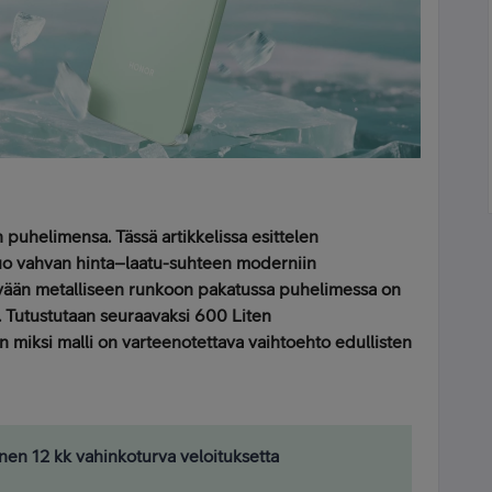
n puhelimensa. Tässä artikkelissa esittelen
tuo vahvan hinta–laatu-suhteen moderniin
ään metalliseen runkoon pakatussa puhelimessa on
.
Tutustutaan seuraavaksi 600 Liten
än miksi malli on varteenotettava vaihtoehto edullisten
n 12 kk vahinkoturva veloituksetta