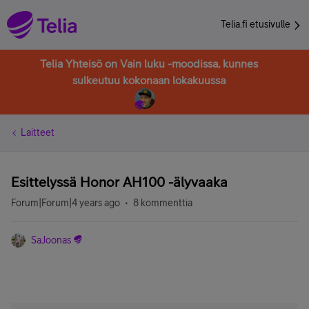
Telia.fi etusivulle
Telia Yhteisö on Vain luku -moodissa, kunnes
sulkeutuu kokonaan lokakuussa
Laitteet
Esittelyssä Honor AH100 -älyvaaka
Forum|Forum|4 years ago
8 kommenttia
SaJoonas