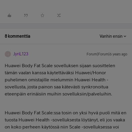
8 kommenttia
Vanhin ensin
JyriL123
Forum|Forum|6 years ago
J
Huawei Body Fat Scale sovelluksen sijaan suosittelen
tämän vaa'an kanssa käytettäväksi Huawei/Honor
puhelimen omistajille mielummin Huawei Health -
sovellusta, josta painon saa kätevästi synkronoitua
eteenpäin erinäisiin muihin sovelluksiin/palveluihin.
Huawei Body Fat Scale:ssa tosin on yksi hyvä puoli mitä en
tuosta Huawei Health -sovelluksesta löytänyt, eli jos vaaka
on koko perheen käytössä niin Scale -sovelluksessa voi