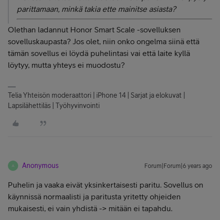
parittamaan, minkä takia ette mainitse asiasta?
Olethan ladannut Honor Smart Scale -sovelluksen
sovelluskaupasta? Jos olet, niin onko ongelma siinä että
tämän sovellus ei löydä puhelintasi vai että laite kyllä
löytyy, mutta yhteys ei muodostu?
Telia Yhteisön moderaattori | iPhone 14 | Sarjat ja elokuvat |
Lapsilähettiläs | Työhyvinvointi
Anonymous
Forum|Forum|6 years ago
A
Puhelin ja vaaka eivät yksinkertaisesti paritu. Sovellus on
käynnissä normaalisti ja paritusta yritetty ohjeiden
mukaisesti, ei vain yhdistä -> mitään ei tapahdu.