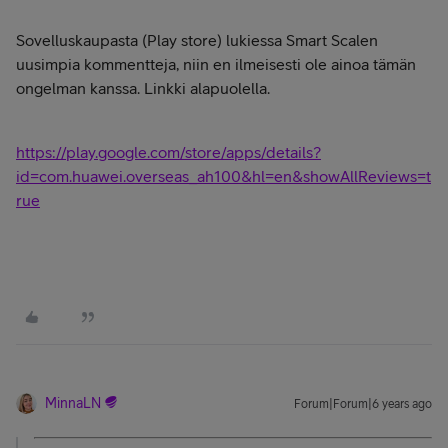
Sovelluskaupasta (Play store) lukiessa Smart Scalen
uusimpia kommentteja, niin en ilmeisesti ole ainoa tämän
ongelman kanssa. Linkki alapuolella.
https://play.google.com/store/apps/details?
id=com.huawei.overseas_ah100&hl=en&showAllReviews=t
rue
MinnaLN
Forum|Forum|6 years ago