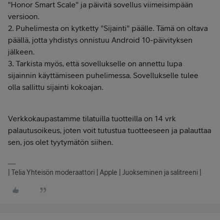
"Honor Smart Scale" ja päivitä sovellus viimeisimpään
versioon.
2. Puhelimesta on kytketty "Sijainti" päälle. Tämä on oltava
päällä, jotta yhdistys onnistuu Android 10-päivityksen
jälkeen.
3. Tarkista myös, että sovellukselle on annettu lupa
sijainnin käyttämiseen puhelimessa. Sovellukselle tulee
olla sallittu sijainti kokoajan.
Verkkokaupastamme tilatuilla tuotteilla on 14 vrk
palautusoikeus, joten voit tutustua tuotteeseen ja palauttaa
sen, jos olet tyytymätön siihen.
| Telia Yhteisön moderaattori | Apple | Juokseminen ja salitreeni |