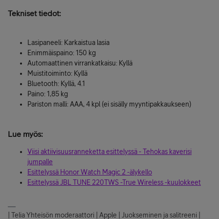
Tekniset tiedot:
Lasipaneeli: Karkaistua lasia
Enimmäispaino: 150 kg
Automaattinen virrankatkaisu: Kyllä
Muistitoiminto: Kyllä
Bluetooth: Kyllä, 4.1
Paino: 1,85 kg
Pariston malli: AAA, 4 kpl (ei sisälly myyntipakkaukseen)
Lue myös:
Viisi aktiivisuusranneketta esittelyssä - Tehokas kaverisi
jumpalle
Esittelyssä Honor Watch Magic 2 -älykello
Esittelyssä JBL TUNE 220TWS -True Wireless -kuulokkeet
| Telia Yhteisön moderaattori | Apple | Juokseminen ja salitreeni |