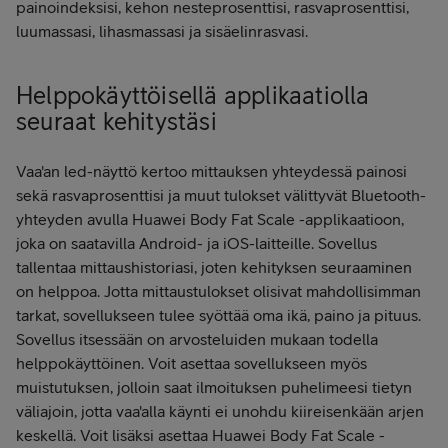
painoindeksisi, kehon nesteprosenttisi, rasvaprosenttisi,
luumassasi, lihasmassasi ja sisäelinrasvasi.
Helppokäyttöisellä applikaatiolla
seuraat kehitystäsi
Vaa'an led-näyttö kertoo mittauksen yhteydessä painosi
sekä rasvaprosenttisi ja muut tulokset välittyvät Bluetooth-
yhteyden avulla Huawei Body Fat Scale -applikaatioon,
joka on saatavilla Android- ja iOS-laitteille. Sovellus
tallentaa mittaushistoriasi, joten kehityksen seuraaminen
on helppoa. Jotta mittaustulokset olisivat mahdollisimman
tarkat, sovellukseen tulee syöttää oma ikä, paino ja pituus.
Sovellus itsessään on arvosteluiden mukaan todella
helppokäyttöinen. Voit asettaa sovellukseen myös
muistutuksen, jolloin saat ilmoituksen puhelimeesi tietyn
väliajoin, jotta vaa'alla käynti ei unohdu kiireisenkään arjen
keskellä. Voit lisäksi asettaa Huawei Body Fat Scale -