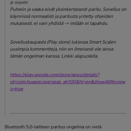
@ kirjoitti:
Puhelin ja vaaka eivät yksinkertaisesti paritu. Sovellus on
käynnissä normaalisti ja paritusta yritetty ohjeiden
mukaisesti, ei vain yhdistä -> mitään ei tapahdu.
Sovelluskaupasta (Play store) lukiessa Smart Scalen
uusimpia kommentteja, niin en ilmeisesti ole ainoa
tämän ongelman kanssa. Linkki alapuolella.
https://play.google.com/store/apps/details?
id=com.huawei.overseas_ah100&hl=en&showAllReview
s=true
Bluetooth 5.0-laitteen paritus ongelma on vielä