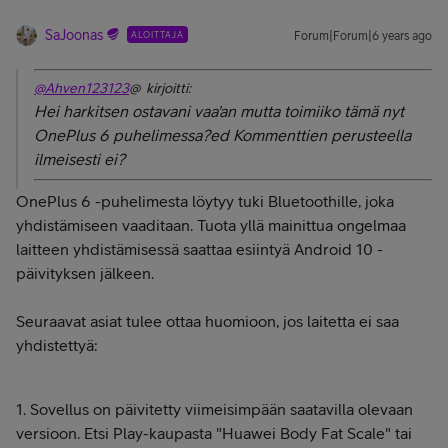
SaJoonas
ALOITTAJA
Forum|Forum|6 years ago
@Ahven123123
@ kirjoitti:
Hei harkitsen ostavani vaa'an mutta toimiiko tämä nyt
OnePlus 6 puhelimessa?ed Kommenttien perusteella
ilmeisesti ei?
OnePlus 6 -puhelimesta löytyy tuki Bluetoothille, joka
yhdistämiseen vaaditaan. Tuota yllä mainittua ongelmaa
laitteen yhdistämisessä saattaa esiintyä Android 10 -
päivityksen jälkeen.
Seuraavat asiat tulee ottaa huomioon, jos laitetta ei saa
yhdistettyä:
1. Sovellus on päivitetty viimeisimpään saatavilla olevaan
versioon. Etsi Play-kaupasta "Huawei Body Fat Scale" tai