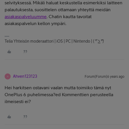
selvityksessä. Mikäli haluat keskustella esimerkiksi laitteen
palautuksesta, suosittelen ottamaan yhteyttä meidän
asiakaspalveluumme
. Chatin kautta tavoitat
asiakaspalvelun kellon ympäri.
Telia Yhteisön moderaattori | iOS | PC | Nintendo | ( ͡° ͜ʖ ͡°)
Ahven123123
Forum|Forum|6 years ago
A
Hei harkitsen ostavani vaa'an mutta toimiiko tämä nyt
OnePlus 6 puhelimessa?ed Kommenttien perusteella
ilmeisesti ei?