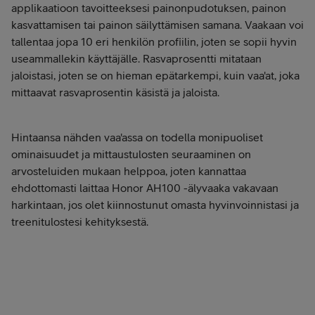
applikaatioon tavoitteeksesi painonpudotuksen, painon
kasvattamisen tai painon säilyttämisen samana. Vaakaan voi
tallentaa jopa 10 eri henkilön profiilin, joten se sopii hyvin
useammallekin käyttäjälle. Rasvaprosentti mitataan
jaloistasi, joten se on hieman epätarkempi, kuin vaa'at, joka
mittaavat rasvaprosentin käsistä ja jaloista.
Hintaansa nähden vaa'assa on todella monipuoliset
ominaisuudet ja mittaustulosten seuraaminen on
arvosteluiden mukaan helppoa, joten kannattaa
ehdottomasti laittaa Honor AH100 -älyvaaka vakavaan
harkintaan, jos olet kiinnostunut omasta hyvinvoinnistasi ja
treenitulostesi kehityksestä.
Tilaa Honor AH100 -älyvaaka