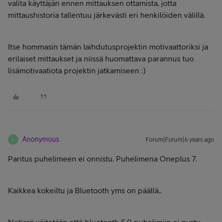
valita käyttäjän ennen mittauksen ottamista, jotta
mittaushistoria tallentuu järkevästi eri henkilöiden välillä.
Itse hommasin tämän laihdutusprojektin motivaattoriksi ja
erilaiset mittaukset ja niissä huomattava parannus tuo
lisämotivaatiota projektin jatkamiseen :)
Anonymous
Forum|Forum|6 years ago
A
Paritus puhelimeen ei onnistu. Puhelimena Oneplus 7.
Kaikkea kokeiltu ja Bluetooth yms on päällä..
Netissä väitetään että bluetooth 5.0 puhelimiin ei pysty