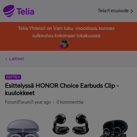
Telia.fi etusivulle
Telia Yhteisö on Vain luku -moodissa, kunnes
sulkeutuu kokonaan lokakuussa
Laitteet
ESITTELY
Esittelyssä HONOR Choice Earbuds Clip -
kuulokkeet
Forum|Forum|1 year ago
0 kommenttia