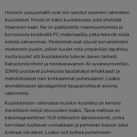
Honorin uutuusmallit ovat niin sanotut avoimen rakenteen
kuulokkeet. Niissä on kaksi kuulokeosaa, joita yhdistää
titaaninen kaari. Ne on päällystetty naarmuuntumista ja
korroosiota kestävällä PC-materiaalilla, jotka tekevät niistä
entistä vahvemman. Molemmat osat istuvat korvanlehden
molemmin puolin, jolloin kuulet mitä ympärilläsi tapahtuu,
mutta kuulet silti kuulokkeista tulevan äänen tarkasti.
Kaksoismikrofonit ja monikanavainen AI-syväneuroverkko
(DNN) poistavat puheluista taustahälyä tehokkaasti ja
mahdollistavat näin kirkkaammat puheluäänet. Lisäksi
ammattimaiset äänialgoritmit tasapainottavat avointa
rakennetta.
Kuulokkeiden valinnassa musiikin kuuntelu on kenties
merkittävin tekijä istuvuuden lisäksi. Tässä mallissa on
kaksimagneettinen 10,8 millimetrin äänielementti, jonka
kerrotaan tuottavan voimakkaan ja pehmeän basson sekä
kirkkaat ylä-äänet. Lisäksi voit kytkeä puhelimeen