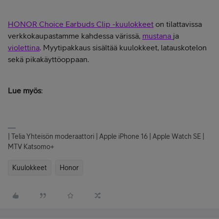
HONOR Choice Earbuds Clip -kuulokkeet
on tilattavissa
verkkokaupastamme kahdessa värissä,
mustana
ja
violettina
. Myytipakkaus sisältää kuulokkeet, latauskotelon
sekä pikakäyttöoppaan.
Lue myös
:
| Telia Yhteisön moderaattori | Apple iPhone 16 | Apple Watch SE |
MTV Katsomo+
Kuulokkeet
Honor