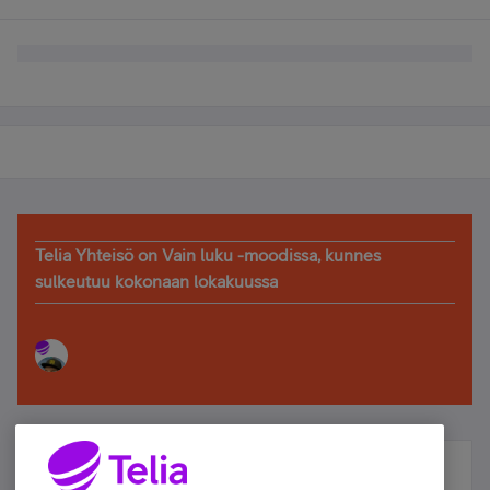
Telia Yhteisö on Vain luku -moodissa, kunnes
sulkeutuu kokonaan lokakuussa
Älä jää paitsi – osallistu ja voita!