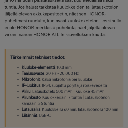
ja 10 minuutin pikalatauksella saat kuunteluaikaa kaksi
tuntia. Jos haluat tarkistaa kuulokkeiden tai latauskotelon
jäljellä olevan akkukapasiteetin, näet sen HONOR-
puhelimesi ruudulta, kun avaat kuulokekotelon. Jos sinulla
ei ole HONOR-merkkistä puhelinta, näet jäljellä olevan
virran määrän HONOR AI Life -sovelluksen kautta.
Tärkeimmät tekniset tiedot
:
Kuuloke-elementti
: 10,8 mm.
Taajuusvaste
: 20 Hz - 20,000 Hz
Mikrofonit
: Kaksi mikrofonia per kuuloke
IP-luokitus
: IP54, suojattu pölyltä ja roiskevedeltä
Akku
: Latauskotelo 500 mAh | Kuuloke 45 mAh
Akunkesto
: Kuulokkeilla n. 7 tuntia | Latauskotelon
kanssa n. 36 tuntia
Latausaika
: Kuulokkeilla 60 min, latauskotelolla 100 min
Liitännät
: USB-C