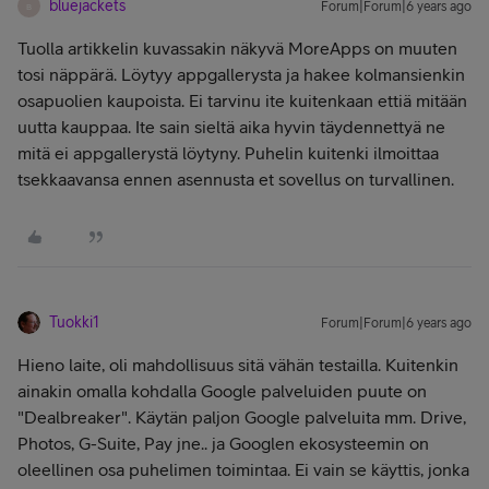
bluejackets
Forum|Forum|6 years ago
B
Tuolla artikkelin kuvassakin näkyvä MoreApps on muuten
tosi näppärä. Löytyy appgallerysta ja hakee kolmansienkin
osapuolien kaupoista. Ei tarvinu ite kuitenkaan ettiä mitään
uutta kauppaa. Ite sain sieltä aika hyvin täydennettyä ne
mitä ei appgallerystä löytyny. Puhelin kuitenki ilmoittaa
tsekkaavansa ennen asennusta et sovellus on turvallinen.
Tuokki1
Forum|Forum|6 years ago
Hieno laite, oli mahdollisuus sitä vähän testailla. Kuitenkin
ainakin omalla kohdalla Google palveluiden puute on
"Dealbreaker". Käytän paljon Google palveluita mm. Drive,
Photos, G-Suite, Pay jne.. ja Googlen ekosysteemin on
oleellinen osa puhelimen toimintaa. Ei vain se käyttis, jonka