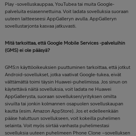
Play -sovelluskauppaa, YouTubea tai muita Google-
palveluita esiasennettuina. Voit ladata sovelluksia suoraan
uuteen laitteeseesi AppGalleryn avulla. AppGalleryn
sovellustarjonta kasvaa jatkuvasti.
Mitä tarkoittaa, että Google Mobile Services -palveluihin
(GMS) ei ole pääsyä?
GMS:n käyttöoikeuksien puuttuminen tarkoittaa, että jotkut
Android-sovellukset, jotka vaativat Google-tukea, eivät
välttämättä toimi täysin Huawei-puhelimissa. Jos sinun on
käytettävä näitä sovelluksia, voit ladata ne Huawei
AppGallerysta, suoraan sovelluksen/yrityksen omilta
sivuilta tai jonkin kolmannen osapuolen sovelluskaupan
kautta (esim. Amazon AppStore). Jos et edelleenkään
pääse haluttuun sovellukseen, voit kokeilla puhelimen
selainta. Voit myös siirtää vanhasta puhelimestasi
sovelluksia uuteen puhelimeen Phone Clone –sovelluksen