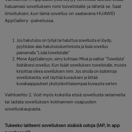
haluamasi sovelluksen nimi toivelistalle ja lähetä se. Saat
ilmoituksen, kun tämä sovellus on saatavana HUAWEI
AppGallery -palvelussa.
Jos hakutulos on tyhjä tai haluttua sovellusta ei löydy,
pyyhkäise alas hakutulosluettelosta ja lisää sovellus
painamalla ”Lisää toivelistalle”.
Mene AppGalleryyn, siirry kohtaan Minä ja valitse ”Toivelista”
lisätäksesi sovellus. Kun lisäät sovelluksen toivelistalle, muista
kirjoittaa oikea sovelluksen nimi. Jos sinulla on lisätietoja
sovelluksesta, voit täyttää kuvauksen ja liittää
kuvakaappaukset yksityiskohtaisempaa kuvausta varten.
Vaihtoehto 2. Voit myös kokeilla etsiä sovellusta selaimella
tai ladata sovelluksen kolmannen osapuolen
sovelluskaupasta.
Tukeeko laitteeni sovelluksen sisäisiä ostoja (IAP, In app