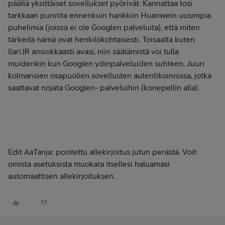
päällä yksittäiset sovellukset pyörivät. Kannattaa tosi
tarkkaan punnita ennenkuin hankkiin Huanwein uusimpia
puhelimia (joissa ei ole Googlen palveluita), että miten
tärkeitä nämä ovat henkilökohtaisesti. Toisaalta kuten
IlariJR ansiokkaasti avasi, niin säätämistä voi tulla
muidenkin kun Googlen ydinpalveluiden suhteen. Juuri
kolmansien osapuolien sovellusten autentikoinnissa, jotka
saattavat nojata Googlen- palveluihin (konepellin alla).
Edit AaTanja: poistettu allekirjoitus jutun perästä. Voit
omista asetuksista muokata itsellesi haluamasi
automaattisen allekirjoituksen.