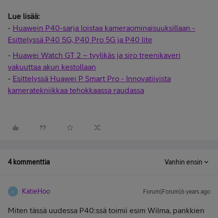
Lue lisää:
-
Huawein P40-sarja loistaa kameraominaisuuksillaan -
Esittelyssä P40 5G, P40 Pro 5G ja P40 lite
-
Huawei Watch GT 2 – tyylikäs ja siro treenikaveri
vakuuttaa akun kestollaan
-
Esittelyssä Huawei P Smart Pro - Innovatiivista
kameratekniikkaa tehokkaassa raudassa
4 kommenttia
Vanhin ensin
KatieHoo
Forum|Forum|6 years ago
K
Miten tässä uudessa P40:ssä toimii esim Wilma, pankkien