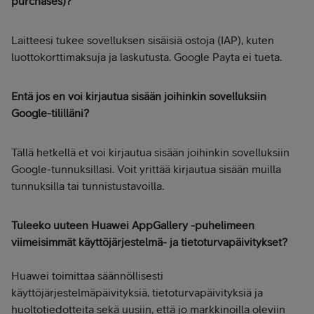
purchases)?
Laitteesi tukee sovelluksen sisäisiä ostoja (IAP), kuten
luottokorttimaksuja ja laskutusta. Google Payta ei tueta.
Entä jos en voi kirjautua sisään joihinkin sovelluksiin
Google-tililläni?
Tällä hetkellä et voi kirjautua sisään joihinkin sovelluksiin
Google-tunnuksillasi. Voit yrittää kirjautua sisään muilla
tunnuksilla tai tunnistustavoilla.
Tuleeko uuteen Huawei AppGallery -puhelimeen
viimeisimmät käyttöjärjestelmä- ja tietoturvapäivitykset?
Huawei toimittaa säännöllisesti
käyttöjärjestelmäpäivityksiä, tietoturvapäivityksiä ja
huoltotiedotteita sekä uusiin, että jo markkinoilla oleviin