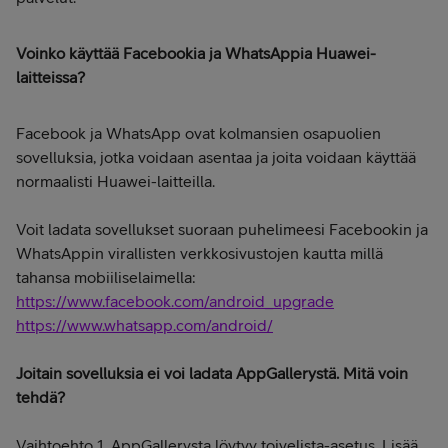
Voinko käyttää Facebookia ja WhatsAppia Huawei-
laitteissa?
Facebook ja WhatsApp ovat kolmansien osapuolien
sovelluksia, jotka voidaan asentaa ja joita voidaan käyttää
normaalisti Huawei-laitteilla.
Voit ladata sovellukset suoraan puhelimeesi Facebookin ja
WhatsAppin virallisten verkkosivustojen kautta millä
tahansa mobiiliselaimella:
https://www.facebook.com/android_upgrade
https://www.whatsapp.com/android/
Joitain sovelluksia ei voi ladata AppGallerystä. Mitä voin
tehdä?
Vaihtoehto 1. AppGallerysta löytyy toivelista-asetus. Lisää