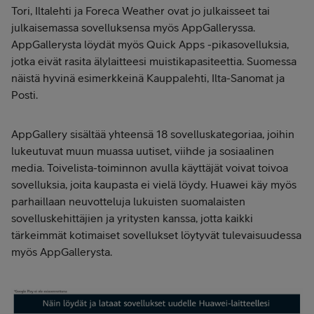
Tori, Iltalehti ja Foreca Weather ovat jo julkaisseet tai
julkaisemassa sovelluksensa myös AppGalleryssa.
AppGallerysta löydät myös Quick Apps -pikasovelluksia,
jotka eivät rasita älylaitteesi muistikapasiteettia. Suomessa
näistä hyvinä esimerkkeinä Kauppalehti, Ilta-Sanomat ja
Posti.
AppGallery sisältää yhteensä 18 sovelluskategoriaa, joihin
lukeutuvat muun muassa uutiset, viihde ja sosiaalinen
media. Toivelista-toiminnon avulla käyttäjät voivat toivoa
sovelluksia, joita kaupasta ei vielä löydy. Huawei käy myös
parhaillaan neuvotteluja lukuisten suomalaisten
sovelluskehittäjien ja yritysten kanssa, jotta kaikki
tärkeimmät kotimaiset sovellukset löytyvät tulevaisuudessa
myös AppGallerysta.