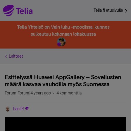
Telia.fi etusivulle
Telia Yhteisö on Vain luku -moodissa, kunnes
sulkeutuu kokonaan lokakuussa
Laitteet
Esittelyssä Huawei AppGallery – Sovellusten
määrä kasvaa vauhdilla myös Suomessa
Forum|Forum|4 years ago
4 kommenttia
IlariJR