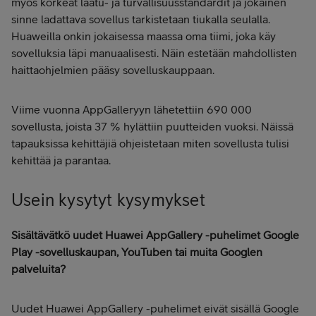
myös korkeat laatu- ja turvallisuusstandardit ja jokainen
sinne ladattava sovellus tarkistetaan tiukalla seulalla.
Huaweilla onkin jokaisessa maassa oma tiimi, joka käy
sovelluksia läpi manuaalisesti. Näin estetään mahdollisten
haittaohjelmien pääsy sovelluskauppaan.
Viime vuonna AppGalleryyn lähetettiin 690 000
sovellusta, joista 37 % hylättiin puutteiden vuoksi. Näissä
tapauksissa kehittäjiä ohjeistetaan miten sovellusta tulisi
kehittää ja parantaa.
Usein kysytyt kysymykset
Sisältävätkö uudet Huawei AppGallery -puhelimet Google
Play -sovelluskaupan, YouTuben tai muita Googlen
palveluita?
Uudet Huawei AppGallery -puhelimet eivät sisällä Google