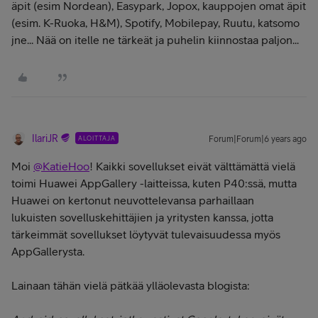
äpit (esim Nordean), Easypark, Jopox, kauppojen omat äpit
(esim. K-Ruoka, H&M), Spotify, Mobilepay, Ruutu, katsomo
jne... Nää on itelle ne tärkeät ja puhelin kiinnostaa paljon...
IlariJR
ALOITTAJA
Forum|Forum|6 years ago
Moi
@KatieHoo
! Kaikki sovellukset eivät välttämättä vielä
toimi Huawei AppGallery -laitteissa, kuten P40:ssä, mutta
Huawei on kertonut neuvottelevansa parhaillaan
lukuisten
sovelluskehittäjien ja yritysten kanssa, jotta
tärkeimmät sovellukset löytyvät tulevaisuudessa myös
AppGallerysta.
Lainaan tähän vielä pätkää ylläolevasta blogista: