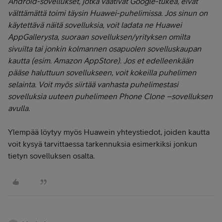
Android-sovellukset, jotka vaativat Google-tukea, eivät
välttämättä toimi täysin Huawei-puhelimissa. Jos sinun on
käytettävä näitä sovelluksia, voit ladata ne Huawei
AppGallerysta, suoraan sovelluksen/yrityksen omilta
sivuilta tai jonkin kolmannen osapuolen sovelluskaupan
kautta (esim. Amazon AppStore). Jos et edelleenkään
pääse haluttuun sovellukseen, voit kokeilla puhelimen
selainta. Voit myös siirtää vanhasta puhelimestasi
sovelluksia uuteen puhelimeen Phone Clone –sovelluksen
avulla.
Ylempää löytyy myös Huawein yhteystiedot, joiden kautta
voit kysyä tarvittaessa tarkennuksia esimerkiksi jonkun
tietyn sovelluksen osalta.