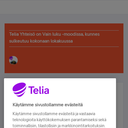
Telia Yhteisö on Vain luku -moodissa, kunnes
sulkeutuu kokonaan lokakuussa
Älä jää paitsi – osallistu ja voita!
Tilaa Telian uutiskirje ja olet mukana arvonnassa.
Käytämme sivustollamme evästeitä
Samalla saat parhaat asiakasedut suoraan
Käytämme sivustollamme evästeitä ja vastaavia
sähköpostiisi.
teknologioita käyttökokemuksen parantamiseksi sekä
toiminnallisiin, tilastollisiin ja markkinointitarkoituksiin.