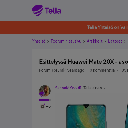
Telia Yhteisö on Va
Yhteisö
Foorumin etusivu
Artikkelit
Laitteet
Esittelyssä Huawei Mate 20X - as
Forum|Forum|4 years ago
0 kommenttia
135 
SannaMKoo
Telialainen
+6