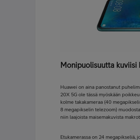
Monipuolisuutta kuviisi
Huawei on aina panostanut puhelimi
20X 5G ole tässä myöskään poikkeus. 
kolme takakameraa (40 megapikselin 
8 megapikselin telezoom) muodosta
niin laajoista maisemakuvista makrot
Etukamerassa on 24 megapikseliä, jot