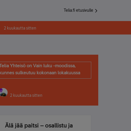
Telia.fi etusivulle
2 kuukautta sitten
Telia Yhteisö on Vain luku -moodissa,
kunnes sulkeutuu kokonaan lokakuussa
2 kuukautta sitten
Älä jää paitsi – osallistu ja