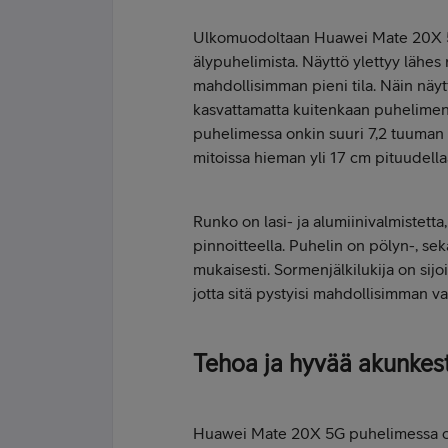
Ulkomuodoltaan Huawei Mate 20X 5G 
älypuhelimista. Näyttö ylettyy lähes
mahdollisimman pieni tila. Näin nä
kasvattamatta kuitenkaan puhelime
puhelimessa onkin suuri 7,2 tuuman 
mitoissa hieman yli 17 cm pituudellaa
Runko on lasi- ja alumiinivalmistetta,
pinnoitteella. Puhelin on pölyn-, se
mukaisesti. Sormenjälkilukija on sijo
jotta sitä pystyisi mahdollisimman 
Tehoa ja hyvää akunkes
Huawei Mate 20X 5G puhelimessa on 