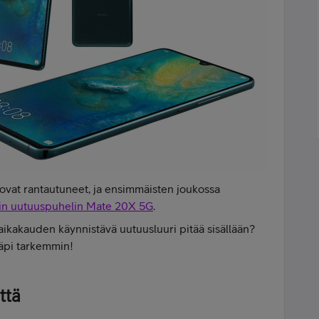
vat rantautuneet, ja ensimmäisten joukossa
n uutuuspuhelin Mate 20X 5G
.
aikakauden käynnistävä uutuusluuri pitää sisällään?
äpi tarkemmin!
ttä