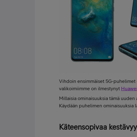
Vihdoin ensimmäiset 5G-puhelimet o
valikoimiimme on ilmestynyt
Huawei
Millaisia ominaisuuksia tämä uuden 
Käydään puhelimen ominaisuuksia l
Käteensopivaa kestävyy