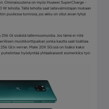
isiin. Ominaisuutena on myös Huawei SuperCharge -
0 W teholla. Tällä teholla saat laitevalmistajan mukaan
iin puolessa tunnissa, jos akku on ollut aivan tyhjä
256 Gt sisäistä tallennusmuistia. Jos tämä ei riitä
erillisen muistikorttipaikan jonka kautta saat lisätilaa
si 256 Gt:n verran. Mate 20X 5G:ssä on lisäksi kaksi
oit puhelintasi hyödyntää yhtäaikaisesti esimerkiksi työ-