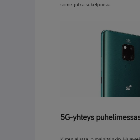
some-julkaisukelpoisia.
5G-yhteys puhelimessas
Kuten alussa jo mainitsinkin, Huaw