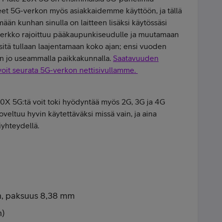
et 5G-verkon myös asiakkaidemme käyttöön, ja tällä
ään kunhan sinulla on laitteen lisäksi käytössäsi
G-verkko rajoittuu pääkaupunkiseudulle ja muutamaan
itä tullaan laajentamaan koko ajan; ensi vuoden
an jo useammalla paikkakunnalla.
Saatavuuden
 voit seurata 5G-verkon nettisivullamme.
0X 5G:tä voit toki hyödyntää myös 2G, 3G ja 4G
soveltuu hyvin käytettäväksi missä vain, ja aina
tiyhteydellä.
m, paksuus 8,38 mm
n)