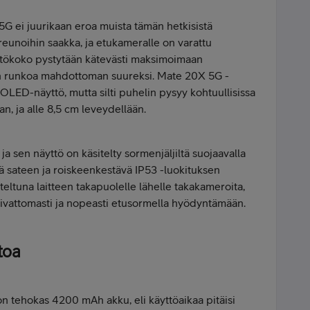
ei juurikaan eroa muista tämän hetkisistä
 reunoihin saakka, ja etukameralle on varattu
yttökoko pystytään kätevästi maksimoimaan
n runkoa mahdottoman suureksi. Mate 20X 5G -
OLED-näyttö, mutta silti puhelin pysyy kohtuullisissa
n, ja alle 8,5 cm leveydellään.
 ja sen näyttö on käsitelty sormenjäljiltä suojaavalla
kä sateen ja roiskeenkestävä IP53 -luokituksen
iteltuna laitteen takapuolelle lähelle takakameroita,
vaivattomasti ja nopeasti etusormella hyödyntämään.
toa
tehokas 4200 mAh akku, eli käyttöaikaa pitäisi