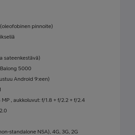
 (oleofobinen pinnoite)
kseliä
ja sateenkestävä)
+ Balong 5000
rustuu Android 9:een)
M
 , aukkoluvut: f/1.8 + f/2.2 + f/2.4
2.0
non-standalone NSA), 4G, 3G, 2G