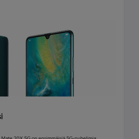
i
ei Mate 20X 5G on ensimmäisiä 5G-puhelimia