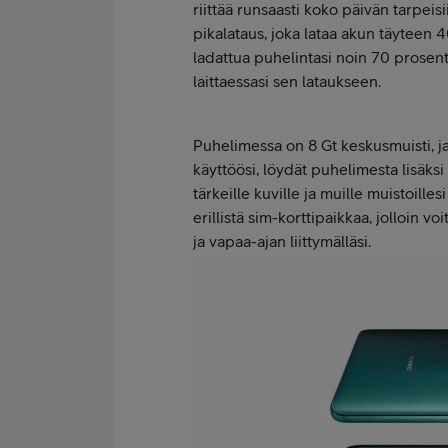
riittää runsaasti koko päivän tarpe
pikalataus, joka lataa akun täyteen 4
ladattua puhelintasi noin 70 prosentt
laittaessasi sen lataukseen.
Puhelimessa on 8 Gt keskusmuisti, ja 
käyttöösi, löydät puhelimesta lisäksi 
tärkeille kuville ja muille muistoille
erillistä sim-korttipaikkaa, jolloin v
ja vapaa-ajan liittymälläsi.