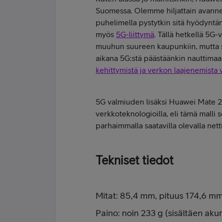
Suomessa. Olemme hiljattain avanne
puhelimella pystytkin sitä hyödyntäm
myös
5G-liittymä
. Tällä hetkellä 5
muuhun suureen kaupunkiin, mutta s
aikana 5G:stä päästäänkin nauttima
kehittymistä ja verkon laajenemista
5G valmiuden lisäksi Huawei Mate 2
verkkoteknologioilla, eli tämä malli 
parhaimmalla saatavilla olevalla net
Tekniset tiedot
Mitat: 85,4 mm, pituus 174,6 m
Paino: noin 233 g (sisältäen aku