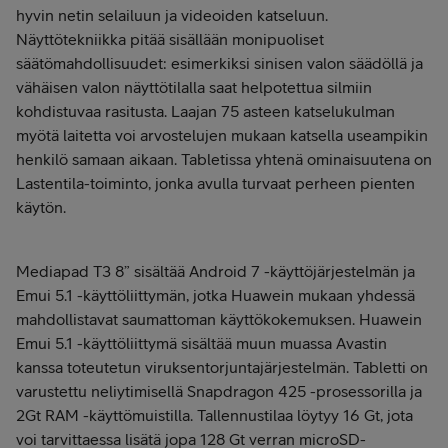
hyvin netin selailuun ja videoiden katseluun.
Näyttötekniikka pitää sisällään monipuoliset
säätömahdollisuudet: esimerkiksi sinisen valon säädöllä ja
vähäisen valon näyttötilalla saat helpotettua silmiin
kohdistuvaa rasitusta. Laajan 75 asteen katselukulman
myötä laitetta voi arvostelujen mukaan katsella useampikin
henkilö samaan aikaan. Tabletissa yhtenä ominaisuutena on
Lastentila-toiminto, jonka avulla turvaat perheen pienten
käytön.
Mediapad T3 8” sisältää Android 7 -käyttöjärjestelmän ja
Emui 5.1 -käyttöliittymän, jotka Huawein mukaan yhdessä
mahdollistavat saumattoman käyttökokemuksen. Huawein
Emui 5.1 -käyttöliittymä sisältää muun muassa Avastin
kanssa toteutetun viruksentorjuntajärjestelmän. Tabletti on
varustettu neliytimisellä Snapdragon 425 -prosessorilla ja
2Gt RAM -käyttömuistilla. Tallennustilaa löytyy 16 Gt, jota
voi tarvittaessa lisätä jopa 128 Gt verran microSD-