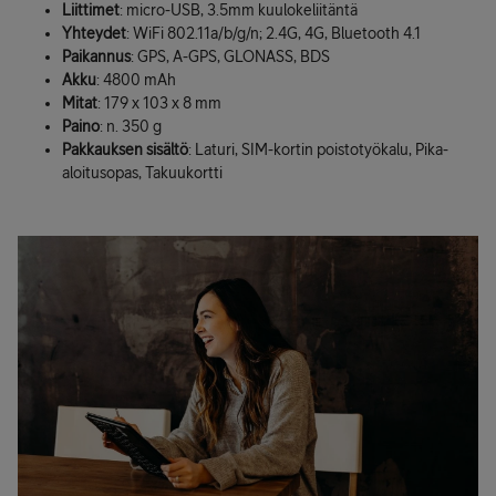
Liittimet
: micro-USB, 3.5mm kuulokeliitäntä
Yhteydet
: WiFi 802.11a/b/g/n; 2.4G, 4G, Bluetooth 4.1
Paikannus
: GPS, A-GPS, GLONASS, BDS
Akku
: 4800 mAh
Mitat
: 179 x 103 x 8 mm
Paino
: n. 350 g
Pakkauksen sisältö
: Laturi, SIM-kortin poistotyökalu, Pika-
aloitusopas, Takuukortti