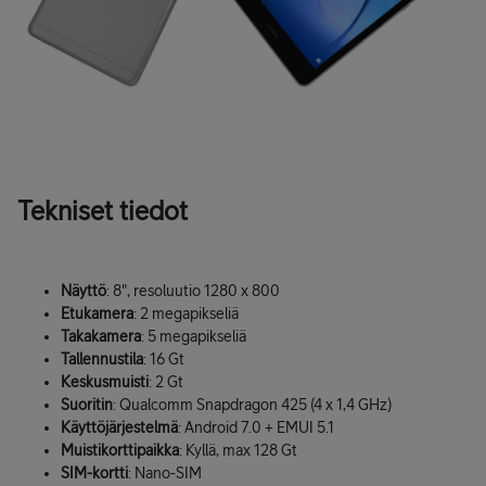
Tekniset tiedot
Näyttö
: 8", resoluutio 1280 x 800
Etukamera
: 2 megapikseliä
Takakamera
: 5 megapikseliä
Tallennustila
: 16 Gt
Keskusmuisti
: 2 Gt
Suoritin
: Qualcomm Snapdragon 425 (4 x 1,4 GHz)
Käyttöjärjestelmä
: Android 7.0 + EMUI 5.1
Muistikorttipaikka
: Kyllä, max 128 Gt
SIM-kortti
: Nano-SIM