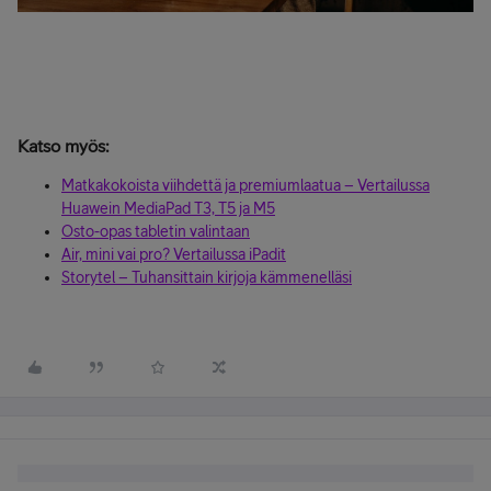
Katso myös:
Matkakokoista viihdettä ja premiumlaatua – Vertailussa
Huawein MediaPad T3, T5 ja M5
Osto-opas tabletin valintaan
Air, mini vai pro? Vertailussa iPadit
Storytel – Tuhansittain kirjoja kämmenelläsi