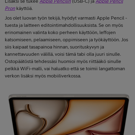
Lisäksi se tukee
Apple Pencilin
(USB-C) ja
Apple Pencil
Pron
käyttöä.
Jos olet luovan työn tekijä, hyödyt varmasti Apple Pencil -
tuesta ja laitteen editointimahdollisuuksista. Se on myös
erinomainen valinta koko perheen käyttöön, leffojen
katsomiseen, pelaamiseen, oppimiseen ja työkäyttöön. Jos
siis kaipaat tasapainoa hinnan, suorituskyvyn ja
kannettavuuden välillä, voisi tämä tabi olla juuri sinulle.
Ostopäätöstä tehdessäsi huomioi myös riittääkö sinulle
pelkkä WiFi-malli, vai haluatko että se toimii langattoman
verkon lisäksi myös mobiiliverkossa.