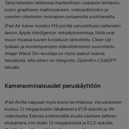
Tämä tekeekin laitteesta ihanteellisen raskaisiin tehtäviin,
kuten graafiseen mallinnukseen, videoeditointiin ja
useiden ohjelmien moniajoon pelaamista unohtamatta.
iPad Air tukee muiden M3-piirillä varustettujen laitteiden
tavoin
Apple Intelligence
-tekoälytoimintoja. Niitä ovat
muun muassa kuvien korjailuun tarkoitettu
Clean Up
-
työkalu ja muistiinpanojen elävoittämiseen suunniteltu
Image Wand
. Siri-avustaja on myös saanut osansa
tekoälystä, sillä siihen on integroitu
OpenAI:n ChatGPT
-
tekoäly.
Kameraominaisuudet peruskäyttöön
iPad Airilla nappaat myös kuvia tarvittaessa. Varustukseen
kuuluu 12 megapikselin takakamera f/1,8-aukolla ja 4K-
videotuella. Edessä pidemmällä sivulla sijaitsee laitteen
etukamera, niin ikään 12 megapikseliä ja f/2,0-aukolla.