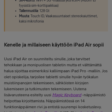
SIM-kortti
: WiFi + 5G -mallissa yksi eSIM (Huom! Ei
fyysistä sim-korttipaikkaa)
Tallennustila
: 128 Gt
Muuta
: Touch ID, Vaakasuuntaiset stereokaiuttimet,
kaksi mikrofonia
Kenelle ja millaiseen käyttöön iPad Air sopii
Uusi iPad Air on suunniteltu sinulle, joka tarvitset
tehokkaan ja monipuolisen tabletin mutta et välttämättä
halua sijoittaa esimerkiksi kalliimpaan iPad Pro -malliin. Jos
olet opiskelija, tarjoilee tabletti sinulle hyvän työkalun
muistiinpanojen tekemiseen, sähköisten kirjojen
lukemiseen ja tutkimusten tekemiseen. Uutena
lisävarusteena esitelty uusi
Magic Keyboard
-näppäimistö
helpottaa kirjoittamista. Näppäimistössä on 14
funktionäppäimen rivi ja entistä suurempi kosketuslevy.