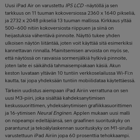
Uusi iPad Air on varustettu
IPS LCD
-näytöllä ja sen
tarkkuus on 11 tuuman kokoversiossa 2360 x 1640 pikseliä,
ja 2732 x 2048 pikseliä 13 tuuman mallissa. Kirkkaus yltää
500–600 nitiin kokoversiosta riippuen ja siinä on
heijastuksia vähentävä pinnoite. Näyttö tukee yhden
ulkoisen näytön liitäntää, joten voit käyttää sitä esimerkiksi
kannettavan rinnalla. Mainitsemisen arvoista on myös se,
että näytössä on rasvaisia sormenjälkiä hylkivä pinnoite,
joten laite ei säikähdä tahmaisempiakaan käsiä. Akun
keston luvataan yltävän 10 tuntiin verkkoselailussa Wi-Fi:n
kautta, tai jopa yhdeksään tuntiin mobiilidataa käytettäessä.
Tärkein uudistus aiempaan iPad Airiin verrattuna on sen
uusi M3-piiri, joka sisältää kahdeksanytimisen
keskussuorittimen, yhdeksänytimisen grafiikkasuorittimen
ja 16-ytimisen
Neural Enginen
. Applen mukaan uusi malli
on nopeampi edeltäjiänsä, sen graafinen suorituskyky on
parantunut ja tekoälylaskennan suorituskyky on M1-sirulla
varustettuun iPad Airiin jopa 60 prosenttia tehokkaampi.