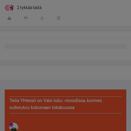
2 tykkää tästä
S
Telia Yhteisö on Vain luku -moodissa, kunnes
sulkeutuu kokonaan lokakuussa