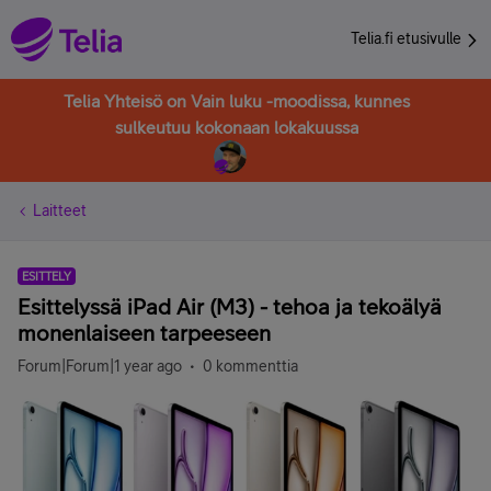
Telia.fi etusivulle
Telia Yhteisö on Vain luku -moodissa, kunnes
sulkeutuu kokonaan lokakuussa
Laitteet
ESITTELY
Esittelyssä iPad Air (M3) - tehoa ja tekoälyä
monenlaiseen tarpeeseen
Forum|Forum|1 year ago
0 kommenttia