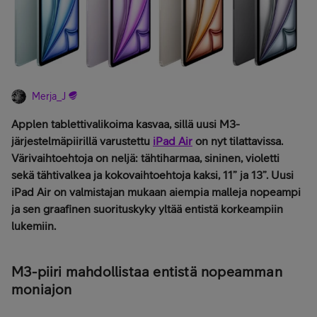
Merja_J
Applen tablettivalikoima kasvaa, sillä uusi M3-
järjestelmäpiirillä varustettu
iPad Air
on nyt tilattavissa.
Värivaihtoehtoja on neljä: tähtiharmaa, sininen, violetti
sekä tähtivalkea ja kokovaihtoehtoja kaksi, 11” ja 13”. Uusi
iPad Air on valmistajan mukaan aiempia malleja nopeampi
ja sen graafinen suorituskyky yltää entistä korkeampiin
lukemiin.
M3-piiri mahdollistaa entistä nopeamman
moniajon