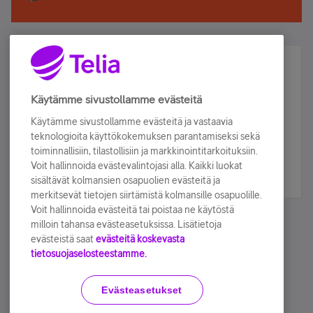
Älä jää paitsi – osallistu ja voita!
Tilaa Telian uutiskirje ja olet mukana arvonnassa.
Käytämme sivustollamme evästeitä
Samalla saat parhaat asiakasedut suoraan
Käytämme sivustollamme evästeitä ja vastaavia
sähköpostiisi.
teknologioita käyttökokemuksen parantamiseksi sekä
toiminnallisiin, tilastollisiin ja markkinointitarkoituksiin.
Voit hallinnoida evästevalintojasi alla. Kaikki luokat
Tilaa nyt
sisältävät kolmansien osapuolien evästeitä ja
merkitsevät tietojen siirtämistä kolmansille osapuolille.
Voit hallinnoida evästeitä tai poistaa ne käytöstä
milloin tahansa evästeasetuksissa. Lisätietoja
evästeistä saat
evästeitä koskevasta
tietosuojaselosteestamme.
Käyttöehdot
Accessibility statement
Evästeasetukset