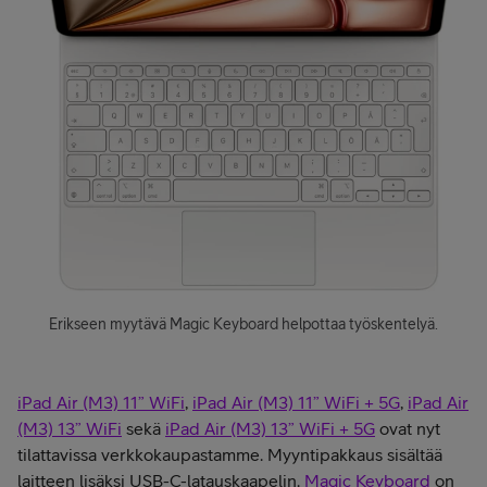
Erikseen myytävä Magic Keyboard helpottaa työskentelyä.
iPad Air (M3) 11” WiFi
,
iPad Air (M3) 11” WiFi + 5G
,
iPad Air
(M3) 13” WiFi
sekä
iPad Air (M3) 13” WiFi + 5G
ovat nyt
tilattavissa verkkokaupastamme. Myyntipakkaus sisältää
laitteen lisäksi USB-C-latauskaapelin.
Magic Keyboard
on