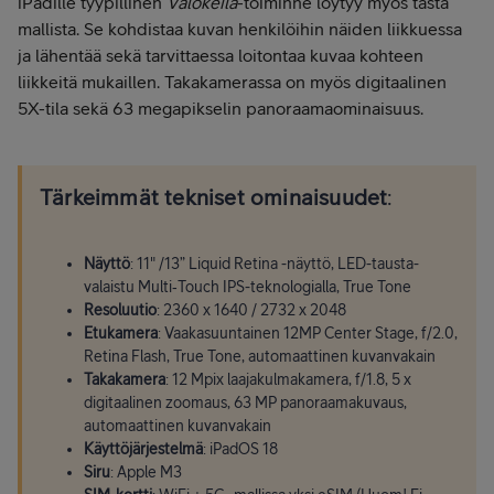
iPadille tyypillinen
Valokeila
-toiminne löytyy myös tästä
mallista. Se kohdistaa kuvan henkilöihin näiden liikkuessa
ja lähentää sekä tarvittaessa loitontaa kuvaa kohteen
liikkeitä mukaillen. Takakamerassa on myös digitaalinen
5X-tila sekä 63 megapikselin panoraamaominaisuus.
Tärkeimmät tekniset ominaisuudet
:
Näyttö
: 11" /13” Liquid Retina -näyttö, LED-tausta­
valaistu Multi‑Touch IPS-tekno­logialla, True Tone
Resoluutio
: 2360 x 1640 / 2732 x 2048
Etukamera
: Vaaka­suuntainen 12MP Center Stage, f/2.0,
Retina Flash, True Tone, automaattinen kuvanvakain
Takakamera
: 12 Mpix laaja­kulma­kamera, f/1.8, 5 x
digitaalinen zoomaus, 63 MP panoraamakuvaus,
automaattinen kuvanvakain
Käyttöjärjestelmä
: iPadOS 18
Siru
: Apple M3