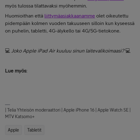
myös tulossa tilattavaksi myöhemmin.
Huomioithan että
liittymäasiakkaanamme
olet oikeutettu
pidempään kolmen vuoden takuuseen silloin kun kyseessä
on puhelin, tabletti, 4G-älykello tai 4G/5G-tietokone.
💻
Joko Apple iPad Air kuuluu sinun laitevalikoimaasi?
💻
Lue myös
:
| Telia Yhteisön moderaattori | Apple iPhone 16 | Apple Watch SE |
MTV Katsomo+
Apple
Tabletit