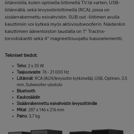
liitännöillä, kuten optisella liittimellä TV:tä varten, USB-
liitännällä, sekä levysoitinliittimellä (RCA), jossa on
sisäänrakennettu esivahvistin. SUB out -liittimen avulla
kaiuttimiin voi kytkeä myös aktiivisubwooferin. Näidenkin
kaiuttimien äänentoiston taustalla on 1" Tractrix-
torvidiskantti sekä 4" magneettisuojattu bassoelementti.
Tekniset tiedot:
Teho
: 2 x 35 W
Taajuusvaste
: 76 - 21 000 Hz
Liitännät
: RCA (AUX/levysoitin kytkimellä), USB, Optinen, 3,5
mm, Subwoofer-ulostulo
Bluetooth
Kaukosäädin
Sisäänrakennettu esivahvistin levysoittimille
Mitat
: 287 x 146 x 216 mm
Paino
: 3,7 kg