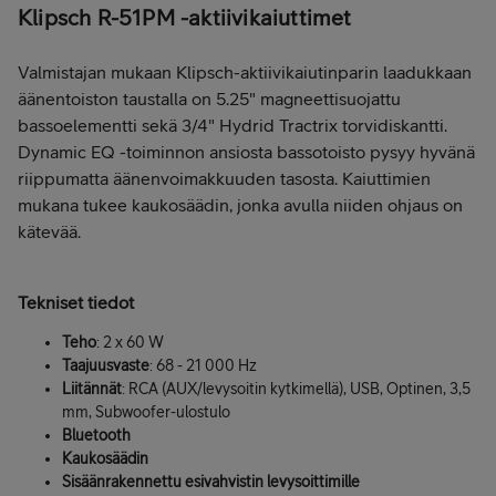
Klipsch R-51PM -aktiivikaiuttimet
Valmistajan mukaan Klipsch-aktiivikaiutinparin laadukkaan
äänentoiston taustalla on 5.25" magneettisuojattu
bassoelementti sekä 3/4" Hydrid Tractrix torvidiskantti.
Dynamic EQ -toiminnon ansiosta bassotoisto pysyy hyvänä
riippumatta äänenvoimakkuuden tasosta. Kaiuttimien
mukana tukee kaukosäädin, jonka avulla niiden ohjaus on
kätevää.
Tekniset tiedot
Teho
: 2 x 60 W
Taajuusvaste
: 68 - 21 000 Hz
Liitännät
: RCA (AUX/levysoitin kytkimellä), USB, Optinen, 3,5
mm, Subwoofer-ulostulo
Bluetooth
Kaukosäädin
Sisäänrakennettu esivahvistin levysoittimille