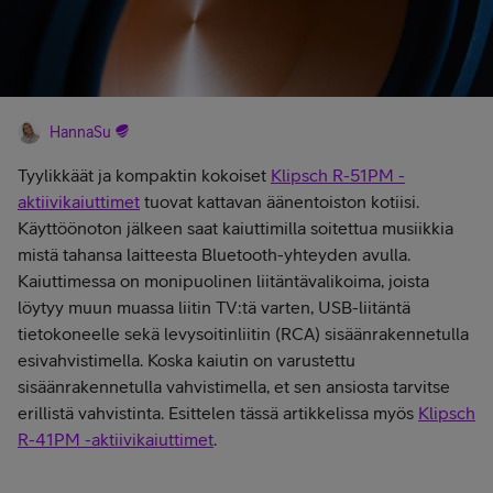
HannaSu
Tyylikkäät ja kompaktin kokoiset
Klipsch R-51PM -
aktiivikaiuttimet
tuovat kattavan äänentoiston kotiisi.
Käyttöönoton jälkeen saat kaiuttimilla soitettua musiikkia
mistä tahansa laitteesta Bluetooth-yhteyden avulla.
Kaiuttimessa on monipuolinen liitäntävalikoima, joista
löytyy muun muassa liitin TV:tä varten, USB-liitäntä
tietokoneelle sekä levysoitinliitin (RCA) sisäänrakennetulla
esivahvistimella. Koska kaiutin on varustettu
sisäänrakennetulla vahvistimella, et sen ansiosta tarvitse
erillistä vahvistinta. Esittelen tässä artikkelissa myös
Klipsch
R-41PM -aktiivikaiuttimet
.