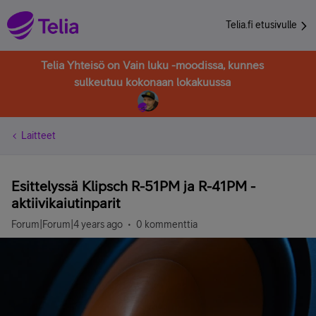
Telia.fi etusivulle
Telia Yhteisö on Vain luku -moodissa, kunnes
sulkeutuu kokonaan lokakuussa
Laitteet
Esittelyssä Klipsch R-51PM ja R-41PM -
aktiivikaiutinparit
Forum|Forum|4 years ago
0 kommenttia