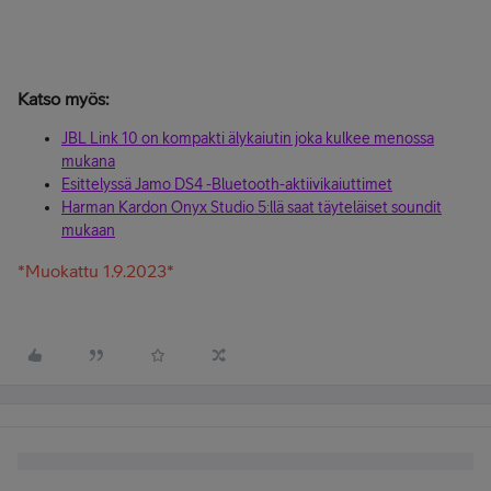
Katso myös:
JBL Link 10 on kompakti älykaiutin joka kulkee menossa
mukana
Esittelyssä Jamo DS4 -Bluetooth-aktiivikaiuttimet
Harman Kardon Onyx Studio 5:llä saat täyteläiset soundit
mukaan
*Muokattu 1.9.2023*