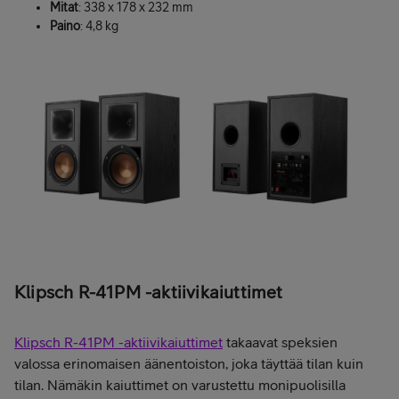
Mitat
: 338 x 178 x 232 mm
Paino
: 4,8 kg
Klipsch R-41PM -aktiivikaiuttimet
Klipsch R-41PM -aktiivikaiuttimet
takaavat speksien
valossa erinomaisen äänentoiston, joka täyttää tilan kuin
tilan. Nämäkin kaiuttimet on varustettu monipuolisilla