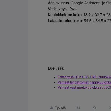
Ääniavustus
: Google Assistant- ja Sir
Vesitiiveys
: IPX4
Kuulokkeiden koko
: 16,2 x 32,7 x 2
Latauskotelon koko
: 54,5 x 54,5 x 
TILAA LG HBS-FN7 -vastamelukuulok
Lue lisää:
Esittelyssä LG:n HBS-FN6 -kuulokk
Parhaat langattomat nappikuulokk
Parhaat vastamelukuulokkeet 202
Tykkää