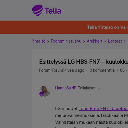
Telia Yhteisö on Va
Yhteisö
Foorumin etusivu
Artikkelit
Laitteet
Esittelyssä LG HBS-FN7 – kuulokke
Forum|Forum|4 years ago
0 kommenttia
88 k
HannaSu
Telialainen
LG:n uudet
Tone Free FN7 -bluetoo
melunvaimennuksella, tasokkaalla Mer
Valmistajan mukaan näistä kuulokkeis