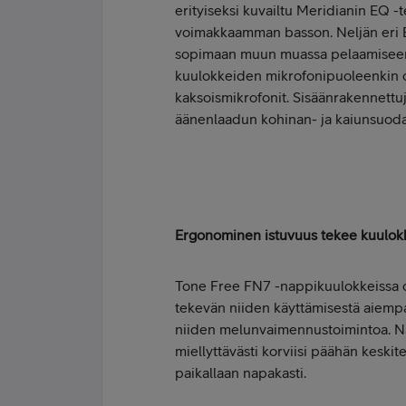
erityiseksi kuvailtu Meridianin EQ -
voimakkaamman basson. Neljän eri EQ
sopimaan muun muassa pelaamiseen, 
kuulokkeiden mikrofonipuoleenkin on 
kaksoismikrofonit. Sisäänrakennett
äänenlaadun kohinan- ja kaiunsuoda
Ergonominen istuvuus tekee kuulok
Tone Free FN7 -nappikuulokkeissa o
tekevän niiden käyttämisestä aiem
niiden melunvaimennustoimintoa. N
miellyttävästi korviisi päähän keskit
paikallaan napakasti.