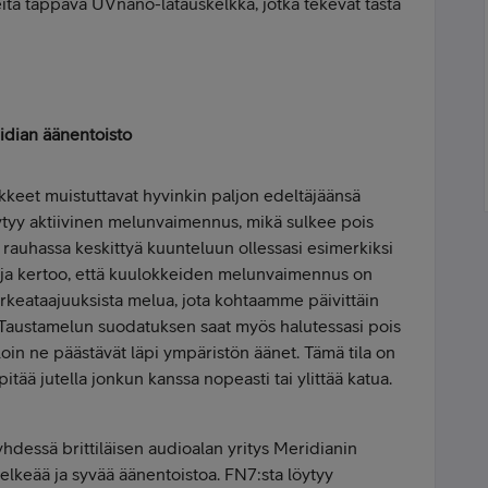
ita tappava UVnano-latauskelkka, jotka tekevät tästä
idian äänentoisto
keet muistuttavat hyvinkin paljon edeltäjäänsä
öytyy aktiivinen melunvaimennus, mikä sulkee pois
s rauhassa keskittyä kuunteluun ollessasi esimerkiksi
staja kertoo, että kuulokkeiden melunvaimennus on
keataajuuksista melua, jota kohtaamme päivittäin
 Taustamelun suodatuksen saat myös halutessasi pois
loin ne päästävät läpi ympäristön äänet. Tämä tila on
pitää jutella jonkun kanssa nopeasti tai ylittää katua.
hdessä brittiläisen audioalan yritys Meridianin
elkeää ja syvää äänentoistoa. FN7:sta löytyy