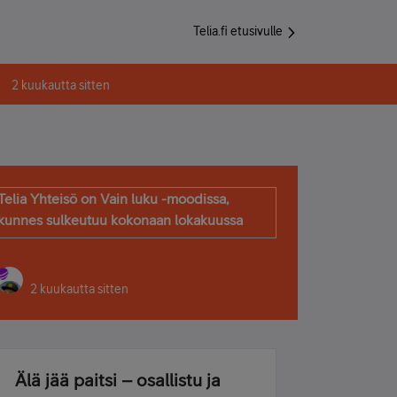
Telia.fi etusivulle
2 kuukautta sitten
Telia Yhteisö on Vain luku -moodissa,
kunnes sulkeutuu kokonaan lokakuussa
2 kuukautta sitten
Älä jää paitsi – osallistu ja