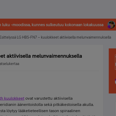
in luku -moodissa, kunnes sulkeutuu kokonaan lokakuussa
Esittelyssä LG HBS-FN7 – kuulokkeet aktiivisella melunvaimennuksella
et aktiivisella melunvaimennuksella
atselukertaa
th kuulokkeet
ovat varustettu aktiivisella
idianin äänentoistolla sekä pitkäkestoisella akulla.
ta löytyy lääketieteellisen tason spiraalinen