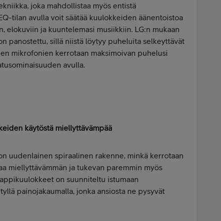
tekniikka, joka mahdollistaa myös entistä
-tilan avulla voit säätää kuulokkeiden äänentoistoa
elokuviin ja kuuntelemasi musiikkiin. LG:n mukaan
panostettu, sillä niistä löytyy puheluita selkeyttävät
ujen mikrofonien kerrotaan maksimoivan puhelusi
tusominaisuuden avulla.
keiden käytöstä miellyttävämpää
n uudenlainen spiraalinen rakenne, minkä kerrotaan
paa miellyttävämmän ja tukevan paremmin myös
appikuulokkeet on suunniteltu istumaan
etyllä painojakaumalla, jonka ansiosta ne pysyvät