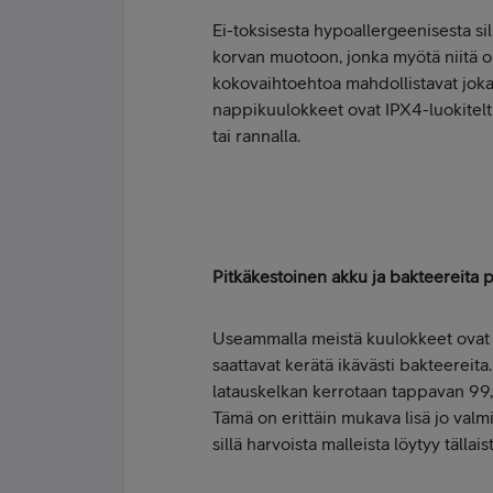
Ei-toksisesta hypoallergeenisesta s
korvan muotoon, jonka myötä niitä o
kokovaihtoehtoa mahdollistavat joka
nappikuulokkeet ovat IPX4-luokiteltuj
tai rannalla.
Pitkäkestoinen akku ja bakteereita 
Useammalla meistä kuulokkeet ovat ak
saattavat kerätä ikävästi bakteere
latauskelkan kerrotaan tappavan 99,
Tämä on erittäin mukava lisä jo valm
sillä harvoista malleista löytyy tällai