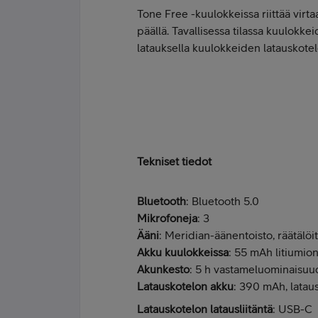
Tone Free -kuulokkeissa riittää virt
päällä. Tavallisessa tilassa kuulokk
latauksella kuulokkeiden latauskotel
Tekniset tiedot
Bluetooth
: Bluetooth 5.0
Mikrofoneja
: 3
Ääni
: Meridian-äänentoisto, räätälö
Akku kuulokkeissa
: 55 mAh litiumion
Akunkesto
: 5 h vastameluominaisuud
Latauskotelon akku
: 390 mAh, lataus
Latauskotelon latausliitäntä
: USB-C