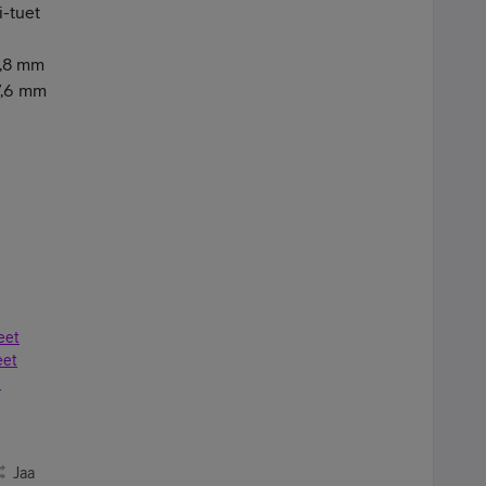
i-tuet
6,8 mm
27,6 mm
keet täältä
eet
eet
1
Jaa