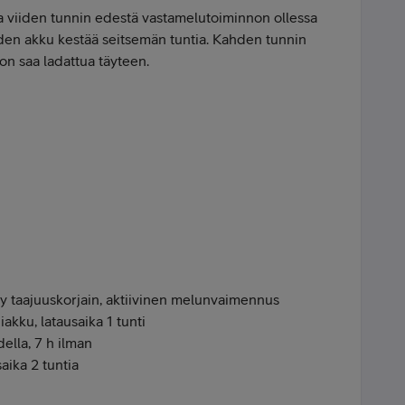
aa viiden tunnin edestä vastamelutoiminnon ollessa
eiden akku kestää seitsemän tuntia. Kahden tunnin
on saa ladattua täyteen.
ity taajuuskorjain, aktiivinen melunvaimennus
iakku, latausaika 1 tunti
ella, 7 h ilman
aika 2 tuntia