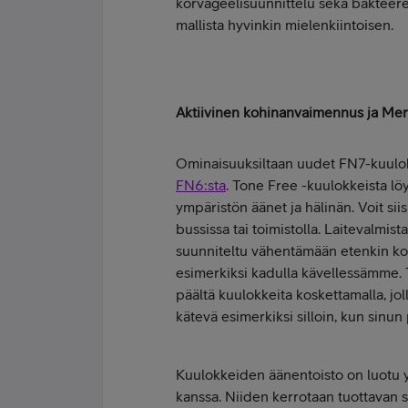
korvageelisuunnittelu sekä bakteere
mallista hyvinkin mielenkiintoisen.
Aktiivinen kohinanvaimennus ja Mer
Ominaisuuksiltaan uudet FN7-kuulok
FN6:sta
. Tone Free -kuulokkeista l
ympäristön äänet ja hälinän. Voit sii
bussissa tai toimistolla. Laitevalmi
suunniteltu vähentämään etenkin kor
esimerkiksi kadulla kävellessämme.
päältä kuulokkeita koskettamalla, jol
kätevä esimerkiksi silloin, kun sinun 
Kuulokkeiden äänentoisto on luotu y
kanssa. Niiden kerrotaan tuottavan s