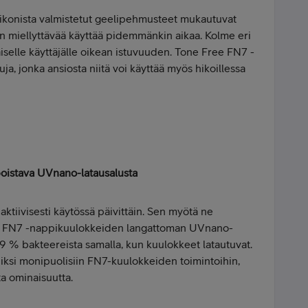
ilikonista valmistetut geelipehmusteet mukautuvat
n miellyttävää käyttää pidemmänkin aikaa. Kolme eri
iselle käyttäjälle oikean istuvuuden. Tone Free FN7 -
a, jonka ansiosta niitä voi käyttää myös hikoillessa
poistava UVnano-latausalusta
tiivisesti käytössä päivittäin. Sen myötä ne
ita. FN7 -nappikuulokkeiden langattoman UVnano-
9 % bakteereista samalla, kun kuulokkeet latautuvat.
iiksi monipuolisiin FN7-kuulokkeiden toimintoihin,
sta ominaisuutta.