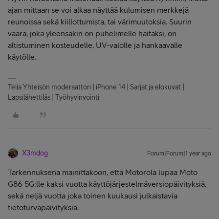
ajan mittaan se voi alkaa näyttää kulumisen merkkejä
reunoissa sekä kiillottumista, tai värimuutoksia. Suurin
vaara, joka yleensäkin on puhelimelle haitaksi, on
altistuminen kosteudelle, UV-valolle ja hankaavalle
käytölle.
Telia Yhteisön moderaattori | iPhone 14 | Sarjat ja elokuvat |
Lapsilähettiläs | Työhyvinvointi
X3mdog
Forum|Forum|1 year ago
Tarkennuksena mainittakoon, että Motorola lupaa Moto
G86 5G:lle kaksi vuotta käyttöjärjestelmäversiopäivityksiä,
sekä neljä vuotta joka toinen kuukausi julkaistavia
tietoturvapäivityksiä.