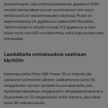
järjestelmäpiiri, joka yhdessä kahdeksan gigatavun RAM-
muistin kanssa takaa sujuvan suorituskyvyn niin arjen
tehtävissä kuin raskaammassakin käytössä. Muisti on
laajennettavissa 24 gigatavuun saakka RAM Boostilla.
Tallennustilaa on tarjolla runsaat 512 gigatavua, ja laite
tukee myös microSD-muistikortteja, mikä lisää joustavuutta
entisestään.
Laadukkaita ominaisuuksia vaativaan
käyttöön
Kamerapuolella Moto G86 Power 5G ei helposti jää
vastaavien puhelinten jälkeen: pääkamerana toimii 50
megapikselin sensori optisella kuvanvakaimella, jota
täydentää kahdeksan megapikselin ultralaajakulmakamera.
Etupuolella on 32 megapikselin selfie-kamera, joka tukee
myös 4K-videokuvausta.