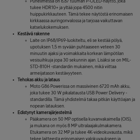
Puhelimessa on 6,67 tuuman P-OLED-näyttö, joka
tukee HDR10+ ja yltää jopa 4500 nitin
huippukirkkauteen. Tämä tekee näytöstä erinomaisen
kirkkaassa auringonvalossa ja tarjoaa vaikuttavan
katselukokemuksen.
Kestävä rakenne
Laite on IP68/IP69-luokiteltu, eli se kestää pölyä,
upotuksen 1,5 m syvään puhtaaseen veteen 30
minuutin ajaksi ja voimakkaita korkean lämpötilan
vesisuihkuja jopa 30 sekunnin ajan. Lisäksi se on MIL-
STD-810H -standardin mukainen, mikä viittaa
armeijatason kestävyyteen.
Tehokas akku ja lataus
Moto G86 Powerissa on massiivinen 6720 mAh akku,
joka tukee 30 W pikalatausta USB Power Delivery -
standardilla. Tämä yhdistelmä takaa pitkän käyttöajan ja
nopean latauksen.
Edistynyt kamerajärjestelmä
Pääkamera on 50 MP optisella kuvanvakaimella (OIS),
ja mukana on myös 8 MP ultralaajakulmakamera.
Etukamera on 32 MP ja tukee 4K-videokuvausta, mikä
tekee laitteesta erinomaisen valokuvaukseen ja