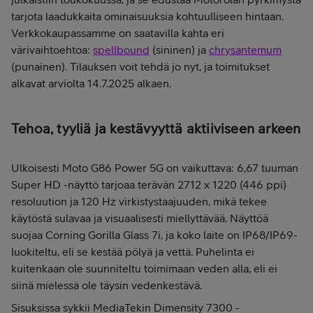
tarjota laadukkaita ominaisuuksia kohtuulliseen hintaan.
Verkkokaupassamme on saatavilla kahta eri
värivaihtoehtoa:
spellbound
(sininen) ja
chrysantemum
(punainen). Tilauksen voit tehdä jo nyt, ja toimitukset
alkavat arviolta 14.7.2025 alkaen.
Tehoa, tyyliä ja kestävyyttä aktiiviseen arkeen
Ulkoisesti Moto G86 Power 5G on vaikuttava: 6,67 tuuman
Super HD -näyttö tarjoaa terävän 2712 x 1220 (446 ppi)
resoluution ja 120 Hz virkistystaajuuden, mikä tekee
käytöstä sulavaa ja visuaalisesti miellyttävää. Näyttöä
suojaa Corning Gorilla Glass 7i, ja koko laite on IP68/IP69-
luokiteltu, eli se kestää pölyä ja vettä. Puhelinta ei
kuitenkaan ole suunniteltu toimimaan veden alla, eli ei
siinä mielessä ole täysin vedenkestävä.
Sisuksissa sykkii MediaTekin Dimensity 7300 -