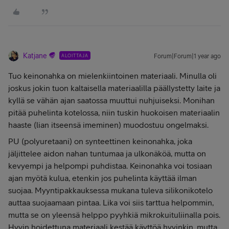
Katjane
ALOITTAJA
Forum|Forum|1 year ago
Tuo keinonahka on mielenkiintoinen materiaali. Minulla oli
joskus jokin tuon kaltaisella materiaalilla päällystetty laite ja
kyllä se vähän ajan saatossa muuttui nuhjuiseksi. Monihan
pitää puhelinta kotelossa, niin tuskin huokoisen materiaalin
haaste (lian itseensä imeminen) muodostuu ongelmaksi.
PU (polyuretaani) on synteettinen keinonahka, joka
jäljittelee aidon nahan tuntumaa ja ulkonäköä, mutta on
kevyempi ja helpompi puhdistaa. Keinonahka voi tosiaan
ajan myötä kulua, etenkin jos puhelinta käyttää ilman
suojaa. Myyntipakkauksessa mukana tuleva silikonikotelo
auttaa suojaamaan pintaa. Lika voi siis tarttua helpommin,
mutta se on yleensä helppo pyyhkiä mikrokuituliinalla pois.
Hyvin hoidettuna materiaali kestää käyttöä hyvinkin, mutta