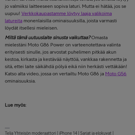
jo valmiiksi laitteeseen sopiva laturi. Mutta ei hätää, jos se
uupuu!
Verkkokaupastamme löytyy laaja valikoima
latureita
monenlaisilla ominaisuuksilla, joista varmasti
löydät itsellesi mieleisen.
Miltä tämä uutuuslaite sinusta vaikuttaa?
Omasta
mielestäni Moto G86 Power on varteenotettava valinta
erityisesti sinulle, jos arvostat puhelimen pitkää akun
kestoa, kirkasta ja kestävää näyttöä, vankkaa rakennetta ja
sitä, ettei laite säikähdä pölyä eikä niin herkästi vettäkään!
Katso alta video, jossa on vertailtu Moto G86 ja
Moto G56
ominaisuuksia.
Lue myös
:
Telia Yhteisön moderaattori | iPhone 14 | Sarjat ja elokuvat |