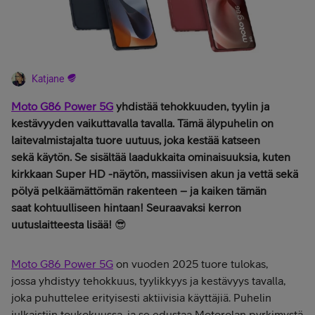
Katjane
Moto G86 Power 5G
yhdistää tehokkuuden, tyylin ja
kestävyyden vaikuttavalla tavalla. Tämä älypuhelin on
laitevalmistajalta tuore uutuus, joka kestää katseen
sekä käytön. Se sisältää laadukkaita ominaisuuksia, kuten
kirkkaan Super HD -näytön, massiivisen akun ja vettä sekä
pölyä pelkäämättömän rakenteen – ja kaiken tämän
saat kohtuulliseen hintaan! Seuraavaksi kerron
uutuslaitteesta lisää!
😎
Moto G86 Power 5G
on vuoden 2025 tuore tulokas,
jossa yhdistyy tehokkuus, tyylikkyys ja kestävyys tavalla,
joka puhuttelee erityisesti aktiivisia käyttäjiä. Puhelin
julkaistiin toukokuussa, ja se edustaa Motorolan pyrkimystä