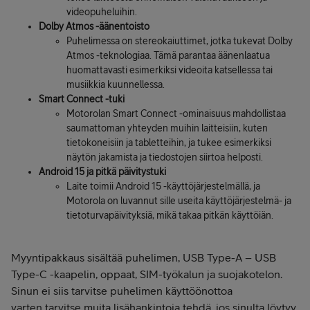
videopuheluihin.
Dolby Atmos -äänentoisto
Puhelimessa on stereokaiuttimet, jotka tukevat Dolby
Atmos -teknologiaa. Tämä parantaa äänenlaatua
huomattavasti esimerkiksi videoita katsellessa tai
musiikkia kuunnellessa.
Smart Connect -tuki
Motorolan Smart Connect -ominaisuus mahdollistaa
saumattoman yhteyden muihin laitteisiin, kuten
tietokoneisiin ja tabletteihin, ja tukee esimerkiksi
näytön jakamista ja tiedostojen siirtoa helposti.
Android 15 ja pitkä päivitystuki
Laite toimii Android 15 -käyttöjärjestelmällä, ja
Motorola on luvannut sille useita käyttöjärjestelmä- ja
tietoturvapäivityksiä, mikä takaa pitkän käyttöiän.
Myyntipakkaus sisältää puhelimen, USB Type-A – USB
Type-C -kaapelin, oppaat, SIM-työkalun ja suojakotelon.
Sinun ei siis tarvitse puhelimen käyttöönottoa
varten tarvitse muita lisähankintoja tehdä, jos sinulta löytyy