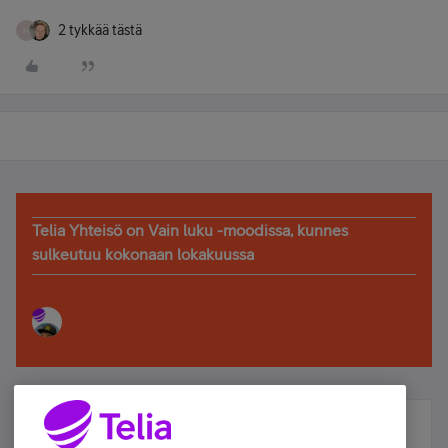
2 tykkää tästä
M
Telia Yhteisö on Vain luku -moodissa, kunnes
sulkeutuu kokonaan lokakuussa
Älä jää paitsi – osallistu ja voita!