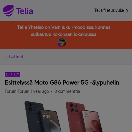
Telia.fi etusivulle
Telia Yhteisö on Vain luku -moodissa, kunnes
sulkeutuu kokonaan lokakuussa
Laitteet
ESITTELY
Esittelyssä Moto G86 Power 5G -älypuhelin
Forum|Forum|1 year ago
3 kommenttia