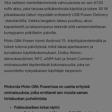
Yksi laitteen merkittävimmistä vahvuuksista on sen 6720
mAh akku, joka tarjoaa pitkäkestoista käyttöä ja tukee 30 W
pikalatausta (
laturi myydään erikseen
) USB Power Delivery
-standardilla. Vaikka langaton lataus puuttuu, akun
kapasiteetti ja latausnopeus tekevät siitä varteenotettavan
kumppanin pitkillekin päiville.
Moto G86 Power toimii Android 15 -käyttöjärjestelmällä ja
tukee tulevia päivityksiä, mikä takaa ajantasaisen ja
turvallisen käyttökokemuksen. Dolby Atmos -
stereokaiuttimet, NFC, eSIM-tuki ja Smart Connect -
ominaisuudet täydentävät kokonaisuutta, joka on
suunniteltu nykyaikaisen käyttäjän tarpeisiin.
Motorola Moto G86 Powerissa on useita erityisiä
ominaisuuksia, jotka erottavat sen muista saman
hintaluokan puhelimista:
Poikkeuksellisen kirkas näyttö