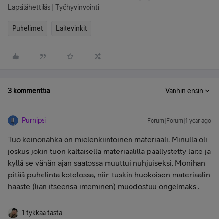
Lapsilähettiläs | Työhyvinvointi
Puhelimet
Laitevinkit
3 kommenttia
Vanhin ensin
Purnipsi
Forum|Forum|1 year ago
Tuo keinonahka on mielenkiintoinen materiaali. Minulla oli
joskus jokin tuon kaltaisella materiaalilla päällystetty laite ja
kyllä se vähän ajan saatossa muuttui nuhjuiseksi. Monihan
pitää puhelinta kotelossa, niin tuskin huokoisen materiaalin
haaste (lian itseensä imeminen) muodostuu ongelmaksi.
1 tykkää tästä