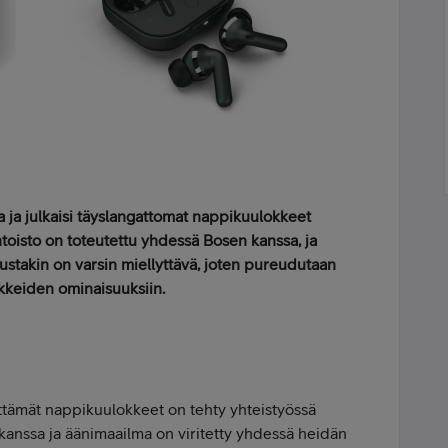
 ja julkaisi täyslangattomat nappikuulokkeet
toisto on toteutettu yhdessä Bosen kanssa, ja
stakin on varsin miellyttävä, joten pureudutaan
keiden ominaisuuksiin.
ttämät nappikuulokkeet on tehty yhteistyössä
anssa ja äänimaailma on viritetty yhdessä heidän