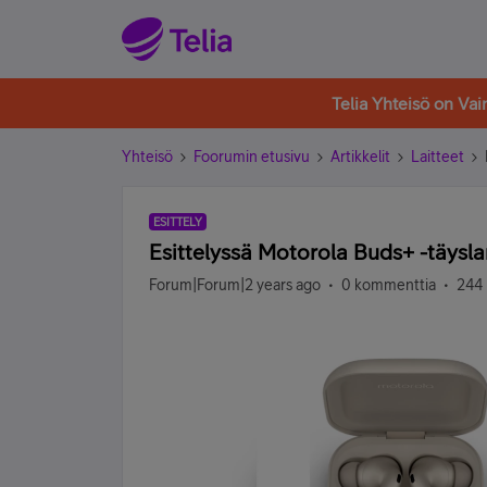
Telia Yhteisö on Va
Yhteisö
Foorumin etusivu
Artikkelit
Laitteet
ESITTELY
Esittelyssä Motorola Buds+ -täys
Forum|Forum|2 years ago
0 kommenttia
244 