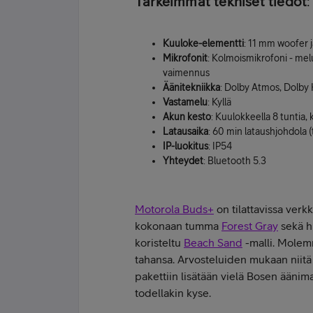
Tärkeimmät tekniset tiedot
:
Kuuloke-elementti
: 11 mm woofer 
Mikrofonit
: Kolmoismikrofoni - melu
vaimennus
Äänitekniikka
: Dolby Atmos, Dolby
Vastamelu
: Kyllä
Akun
kesto
: Kuulokkeella 8 tuntia,
Latausaika
: 60 min lataushjohdola (
IP-luokitus
: IP54
Yhteydet
: Bluetooth 5.3
Motorola Buds+
on tilattavissa ver
kokonaan tumma
Forest Gray
sekä hi
koristeltu
Beach Sand
-malli. Molemm
tahansa. Arvosteluiden mukaan niitä 
pakettiin lisätään vielä Bosen äänim
todellakin kyse.