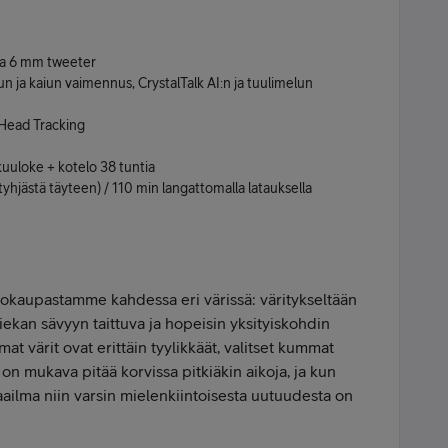
ja 6 mm tweeter
n ja kaiun vaimennus, CrystalTalk AI:n ja tuulimelun
 Head Tracking
 kuuloke + kotelo 38 tuntia
tyhjästä täyteen) / 110 min langattomalla latauksella
kkokaupastamme kahdessa eri värissä: väritykseltään
ekan sävyyn taittuva ja hopeisin yksityiskohdin
at värit ovat erittäin tyylikkäät, valitset kummat
on mukava pitää korvissa pitkiäkin aikoja, ja kun
aailma niin varsin mielenkiintoisesta uutuudesta on