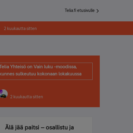
Telia.fi etusivulle
2 kuukautta sitten
Telia Yhteisö on Vain luku -moodissa,
kunnes sulkeutuu kokonaan lokakuussa
2 kuukautta sitten
Älä jää paitsi – osallistu ja