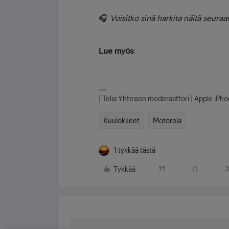
🎧
Voisitko sinä harkita näitä seura
Lue myös
:
| Telia Yhteisön moderaattori | Apple iP
Kuulokkeet
Motorola
1 tykkää tästä
Tykkää