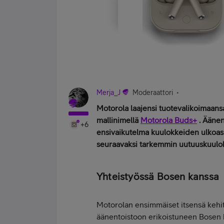
Merja_J
Moderaattori
Motorola laajensi tuotevalikoimaansa
mallinimellä
Motorola Buds+
. Äänen
+6
ensivaikutelma kuulokkeiden ulkoasu
seuraavaksi tarkemmin uutuuskuulok
Yhteistyössä Bosen kanssa
Motorolan ensimmäiset itsensä kehi
äänentoistoon erikoistuneen Bosen k