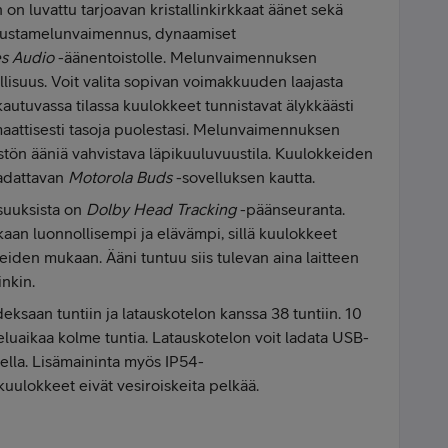
n luvattu tarjoavan kristallinkirkkaat äänet sekä
 taustamelunvaimennus, dynaamiset
s Audio
-äänentoistolle. Melunvaimennuksen
isuus. Voit valita sopivan voimakkuuden laajasta
tuvassa tilassa kuulokkeet tunnistavat älykkäästi
aattisesti tasoja puolestasi. Melunvaimennuksen
stön ääniä vahvistava läpikuuluvuustila. Kuulokkeiden
ladattavan
Motorola Buds
-sovelluksen kautta.
isuuksista on
Dolby Head Tracking
-päänseuranta.
aan luonnollisempi ja elävämpi, sillä kuulokkeet
keiden mukaan. Ääni tuntuu siis tulevan aina laitteen
inkin.
ksaan tuntiin ja latauskotelon kanssa 38 tuntiin. 10
teluaikaa kolme tuntia. Latauskotelon voit ladata USB-
ksella. Lisämaininta myös IP54-
uulokkeet eivät vesiroiskeita pelkää.