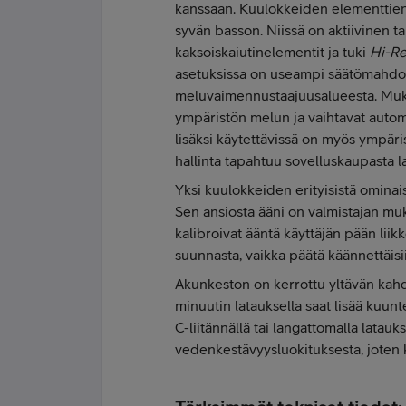
kanssaan. Kuulokkeiden elementtien o
syvän basson. Niissä on aktiivinen
kaksoiskaiutinelementit ja tuki
Hi-Re
asetuksissa on useampi säätömahdoll
meluvaimennustaajuusalueesta. Mukau
ympäristön melun ja vaihtavat autom
lisäksi käytettävissä on myös ympäri
hallinta tapahtuu sovelluskaupasta 
Yksi kuulokkeiden erityisistä omina
Sen ansiosta ääni on valmistajan muk
kalibroivat ääntä käyttäjän pään liik
suunnasta, vaikka päätä käännettäisi
Akunkeston on kerrottu yltävän kahde
minuutin latauksella saat lisää kuun
C-liitännällä tai langattomalla latau
vedenkestävyysluokituksesta, joten k