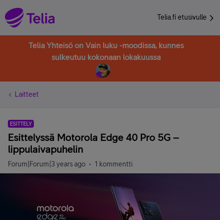
Telia.fi etusivulle
Telia Yhteisö on Vain luku -moodissa, kunnes
sulkeutuu kokonaan lokakuussa
Laitteet
ESITTELY
Esittelyssä Motorola Edge 40 Pro 5G –
lippulaivapuhelin
Forum|Forum|3 years ago
1 kommentti