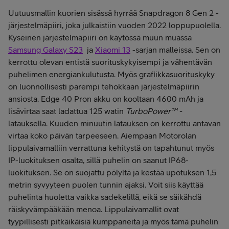
Uutuusmallin kuorien sisässä hyrrää Snapdragon 8 Gen 2 -
järjestelmäpiiri, joka julkaistiin vuoden 2022 loppupuolella.
Kyseinen järjestelmäpiiri on käytössä muun muassa
Samsung Galaxy S23
ja
Xiaomi 13
-sarjan malleissa. Sen on
kerrottu olevan entistä suorituskykyisempi ja vähentävän
puhelimen energiankulutusta. Myös grafiikkasuorituskyky
on luonnollisesti parempi tehokkaan järjestelmäpiirin
ansiosta. Edge 40 Pron akku on kooltaan 4600 mAh ja
lisävirtaa saat ladattua 125 watin
TurboPower™ -
latauksella. Kuuden minuutin latauksen on kerrottu antavan
virtaa koko päivän tarpeeseen. Aiempaan Motorolan
lippulaivamalliin verrattuna kehitystä on tapahtunut myös
IP-luokituksen osalta, sillä puhelin on saanut IP68-
luokituksen. Se on suojattu pölyltä ja kestää upotuksen 1,5
metrin syvyyteen puolen tunnin ajaksi. Voit siis käyttää
puhelinta huoletta vaikka sadekelillä, eikä se säikähdä
räiskyvämpääkään menoa. Lippulaivamallit ovat
tyypillisesti pitkäikäisiä kumppaneita ja myös tämä puhelin