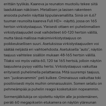
erittäin tyylikäs. Kaareva ja reunaton muotoilu tekee siitä
laadukkaan näköisen. Metallisen ja lasisen rakenteen
ansiosta puhelin näyttää lippulaivamallilta. Siinä on 6,67
tuuman reunoilta kaareva Full HD+ -näyttö, jossa on 165
hertsin virkistystaajuus. Yleisesti ottaen eri puhelinmallien
virkistystaajuudet ovat vaihdelleet 60-120 hertsin välillä,
mutta tässä mallissa maksimivirkistystaajuus on
poikkeuksellisen suuri. Asetuksissa virkistystaajuuden voi
säätää neljästä eri vaihtoehdosta. Asetuksella ”auto”, näytön
taajuus vaihtelee sisällön mukaan 48-165 hertsin välillä.
Tilaksi voi myös valita 60, 120 tai 165 hertsiä, jolloin näytön
taajuutena pysyy valittu hertsi. Virkistystaajuus vaikuttaa
erityisesti puhelimella pelattaessa. Mitä suurempi taajuus,
sen ”juoksevammin” peli kulkee. Ominaisuus vaikuttaa toki
positiivisesti myös muihin ominaisuuksiin. Somen selailu on
pehmeämpää ja puhelin reagoi kosketuksiin nopeammin.
Sormenjälkilukija on sijoitettu näytön alle ja pistemäinen,
peräti 60 megapikselin etukamera on näytön yläreunan