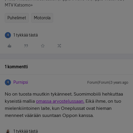
MTV Katsomo+
Puhelimet
Motorola
1 tykkää tästä
1 kommentti
Purnipsi
Forum|Forum|3 years ago
No on tuosta muutkin tykänneet. Suomimobiili hehkuttaa
kyseistä mallia
omassa arvostelussaan.
Eikä ihme, on tuo
mielenkiintoinen laite, kun Oneplussat ovat hieman
menneet väärään suuntaan Oppon kanssa.
1 tykkää tästä