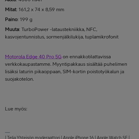
Mitat
: 161,2 x 74 x 8,59 mm
Paino
: 199 g
Muuta
: TurboPower -lataustekniikka, NFC,
kasvojentunnistus, sormenjälkilukija, tuplamikrofonit
Motorola Edge 40 Pro 5G
on ennakkotilattavissa
verkkokaupastamme. Myyntipakkaus sisältää puhelimen
lisäksi laturin pikaoppaan, SIM-kortin poistotyökalun ja
suojakotelon.
Lue myös:
| Telia Yhteisön moderaattori | Apple iPhone 16 | Apple Watch SE |