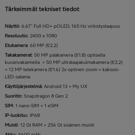
Tärkeimmät tekniset tiedot
:
Näyttö
: 6.67” Full HD+ pOLED, 165 Hz virkistystaajuus
Resoluutio
: 2400 x 1080
Etukamera
: 60 MP (f/2.2)
Takakamerat
: 50 MP pääkamera (f/1.8) optisella
kuvanvakaimella + 50 MP ultralaajakulmakamera (f/2.2)
+ 12 MP telekamera (f/1.6) 2x optinen zoom + kaksois-
LED-salama
Käyttöjärjestelmä
: Android 13 + My UX
Suoritin
: Snapdragon 8 Gen 2
SIM
: 1 nano-SIM + 1 eSIM
IP-luokitu
s: IP68
Muisti
: 12 Gt RAM + 256 Gt sisäinen muisti
Akku
: 4600 mAh