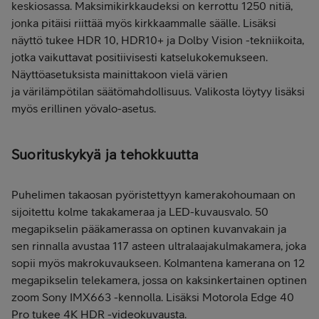
keskiosassa. Maksimikirkkaudeksi on kerrottu 1250 nitiä,
jonka pitäisi riittää myös kirkkaammalle säälle. Lisäksi
näyttö tukee HDR 10, HDR10+ ja Dolby Vision -tekniikoita,
jotka vaikuttavat positiivisesti katselukokemukseen.
Näyttöasetuksista mainittakoon vielä värien
ja värilämpötilan säätömahdollisuus. Valikosta löytyy lisäksi
myös erillinen yövalo-asetus.
Suorituskykyä ja tehokkuutta
Puhelimen takaosan pyöristettyyn kamerakohoumaan on
sijoitettu kolme takakameraa ja LED-kuvausvalo. 50
megapikselin pääkamerassa on optinen kuvanvakain ja
sen rinnalla avustaa 117 asteen ultralaajakulmakamera, joka
sopii myös makrokuvaukseen. Kolmantena kamerana on 12
megapikselin telekamera, jossa on kaksinkertainen optinen
zoom Sony IMX663 -kennolla. Lisäksi Motorola Edge 40
Pro tukee 4K HDR -videokuvausta.