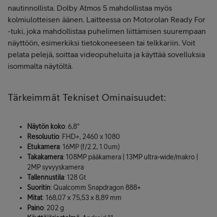
nautinnollista. Dolby Atmos 5 mahdollistaa myös
kolmiulotteisen äänen. Laitteessa on Motorolan Ready For
-tuki, joka mahdollistaa puhelimen liittämisen suurempaan
näyttöön, esimerkiksi tietokoneeseen tai telkkariin. Voit
pelata pelejä, soittaa videopuheluita ja käyttää sovelluksia
isommalta näytöltä.
Tärkeimmät Tekniset Ominaisuudet:
Näytön koko
: 6,8"
Resoluutio
: FHD+, 2460 x 1080
Etukamera
: 16MP (f/2.2, 1.0um)
Takakamera
: 108MP pääkamera | 13MP ultra-wide/makro |
2MP syvyyskamera
Tallennustila
: 128 Gt
Suoritin
: Qualcomm Snapdragon 888+
Mitat
: 168,07 x 75,53 x 8,89 mm
Paino
: 202 g