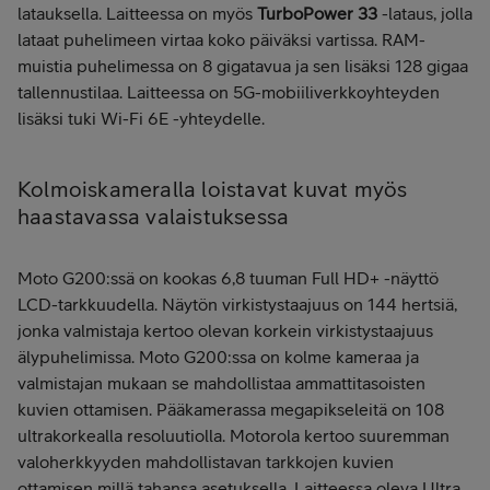
latauksella. Laitteessa on myös
TurboPower 33
-lataus, jolla
lataat puhelimeen virtaa koko päiväksi vartissa. RAM-
muistia puhelimessa on 8 gigatavua ja sen lisäksi 128 gigaa
tallennustilaa. Laitteessa on 5G-mobiiliverkkoyhteyden
lisäksi tuki Wi-Fi 6E -yhteydelle.
Kolmoiskameralla loistavat kuvat myös
haastavassa valaistuksessa
Moto G200:ssä on kookas 6,8 tuuman Full HD+ -näyttö
LCD-tarkkuudella. Näytön virkistystaajuus on 144 hertsiä,
jonka valmistaja kertoo olevan korkein virkistystaajuus
älypuhelimissa. Moto G200:ssa on kolme kameraa ja
valmistajan mukaan se mahdollistaa ammattitasoisten
kuvien ottamisen. Pääkamerassa megapikseleitä on 108
ultrakorkealla resoluutiolla. Motorola kertoo suuremman
valoherkkyyden mahdollistavan tarkkojen kuvien
ottamisen millä tahansa asetuksella. Laitteessa oleva Ultra