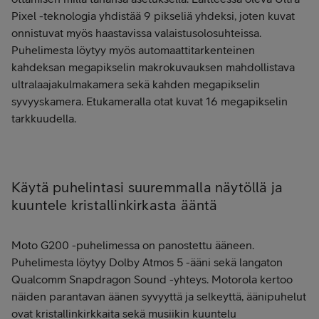
Pixel -teknologia yhdistää 9 pikseliä yhdeksi, joten kuvat
onnistuvat myös haastavissa valaistusolosuhteissa.
Puhelimesta löytyy myös automaattitarkenteinen
kahdeksan megapikselin makrokuvauksen mahdollistava
ultralaajakulmakamera sekä kahden megapikselin
syvyyskamera. Etukameralla otat kuvat 16 megapikselin
tarkkuudella.
Käytä puhelintasi suuremmalla näytöllä ja
kuuntele kristallinkirkasta ääntä
Moto G200 -puhelimessa on panostettu ääneen.
Puhelimesta löytyy Dolby Atmos 5 -ääni sekä langaton
Qualcomm Snapdragon Sound -yhteys. Motorola kertoo
näiden parantavan äänen syvyyttä ja selkeyttä, äänipuhelut
ovat kristallinkirkkaita sekä musiikin kuuntelu