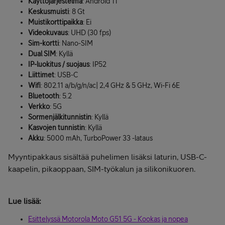
Käyttöjärjestelmä
: Android 11
Keskusmuisti
: 8 Gt
Muistikorttipaikka
: Ei
Videokuvaus
: UHD (30 fps)
Sim-kortti
: Nano-SIM
Dual SIM
: Kyllä
IP-luokitus / suojaus
: IP52
Liittimet
: USB-C
Wifi
: 802.11 a/b/g/n/ac| 2,4 GHz & 5 GHz, Wi-Fi 6E
Bluetooth
: 5.2
Verkko
: 5G
Sormenjälkitunnistin
: Kyllä
Kasvojen tunnistin
: Kyllä
Akku
: 5000 mAh, TurboPower 33 -lataus
Myyntipakkaus sisältää puhelimen lisäksi laturin, USB-C-
kaapelin, pikaoppaan, SIM-työkalun ja silikonikuoren.
Lue lisää:
Esittelyssä Motorola Moto G51 5G - Kookas ja nopea