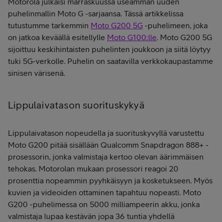
Motorola julkaisi marraskuussa useamman uuden
puhelinmallin Moto G -sarjaansa. Tässä artikkelissa
tutustumme tarkemmin
Moto G200 5G
-puhelimeen, joka
on jatkoa keväällä esitellylle
Moto G100:lle
. Moto G200 5G
sijoittuu keskihintaisten puhelinten joukkoon ja siitä löytyy
tuki 5G-verkolle. Puhelin on saatavilla verkkokaupastamme
sinisen värisenä.
Lippulaivatason suorituskykyä
Lippulaivatason nopeudella ja suorituskyvyllä varustettu
Moto G200 pitää sisällään Qualcomm Snapdragon 888+ -
prosessorin, jonka valmistaja kertoo olevan äärimmäisen
tehokas. Motorolan mukaan prosessori reagoi 20
prosenttia nopeammin pyyhkäisyyn ja kosketukseen. Myös
kuvien ja videoiden ottaminen tapahtuu nopeasti. Moto
G200 -puhelimessa on 5000 milliampeerin akku, jonka
valmistaja lupaa kestävän jopa 36 tuntia yhdellä