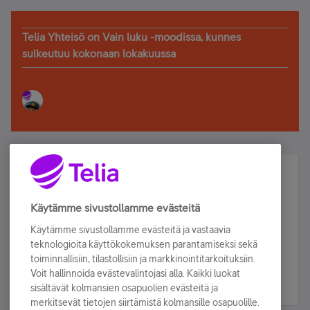
Telia Yhteisö on Vain luku -moodissa, kunnes
sulkeutuu kokonaan lokakuussa
Älä jää paitsi – osallistu ja voita!
Tilaa Telian uutiskirje ja olet mukana arvonnassa.
Käytämme sivustollamme evästeitä
Samalla saat parhaat asiakasedut suoraan
Käytämme sivustollamme evästeitä ja vastaavia
sähköpostiisi.
teknologioita käyttökokemuksen parantamiseksi sekä
toiminnallisiin, tilastollisiin ja markkinointitarkoituksiin.
Voit hallinnoida evästevalintojasi alla. Kaikki luokat
Tilaa nyt
sisältävät kolmansien osapuolien evästeitä ja
merkitsevät tietojen siirtämistä kolmansille osapuolille.