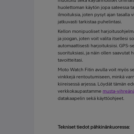
huolettoman käytön jopa sateessa ta
ilmoituksia, joten pysyt ajan tasalla v
jatkuvasti tarkistaa puhelintasi.
Kellon monipuoliset harjoitusohjelm
ja joogan, joten voit valita itsellesi 
automaattisesti harjoituksiisi. GPS-se
suorituksiasi, ja näin ollen saavuta
tavoitteitasi.
Moto Watch Fitin avulla voit myös seu
vinkkejä rentoutumiseen, minkä varma
kiireisessä arjessa. Löydät tämän ed
verkkokaupastamme
musta-vihreän
datakaapelin sekä käyttöohjeet.
Tekniset tiedot pähkinänkuoressa: