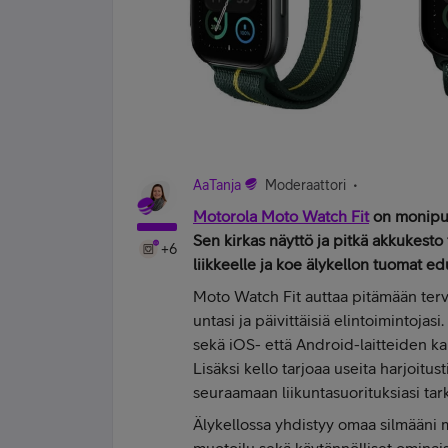
AaTanja
Moderaattori
Motorola Moto Watch Fit
on monipuol
Sen kirkas näyttö ja pitkä akkukesto
+6
liikkeelle ja koe älykellon tuomat edut
Moto Watch Fit auttaa pitämään terve
untasi ja päivittäisiä elintoimintojas
sekä iOS- että Android-laitteiden ka
Lisäksi kello tarjoaa useita harjoitus
seuraamaan liikuntasuorituksiasi tark
Älykellossa yhdistyy omaa silmääni m
muotoilu sekä käytännölliset omina