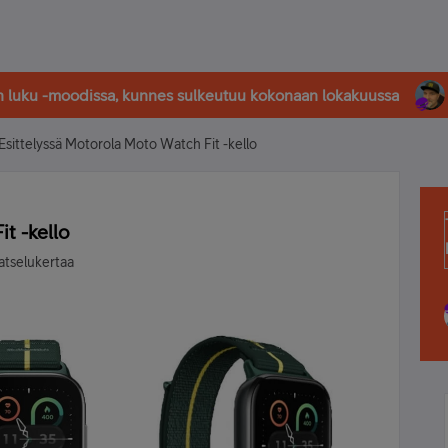
in luku -moodissa, kunnes sulkeutuu kokonaan lokakuussa
Esittelyssä Motorola Moto Watch Fit -kello
t -kello
atselukertaa