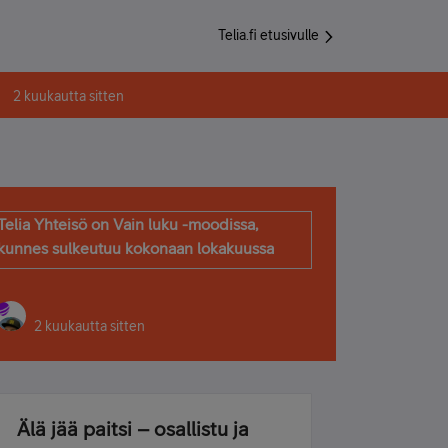
Telia.fi etusivulle
2 kuukautta sitten
Telia Yhteisö on Vain luku -moodissa,
kunnes sulkeutuu kokonaan lokakuussa
2 kuukautta sitten
Älä jää paitsi – osallistu ja