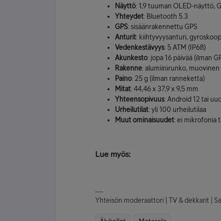
Näyttö
: 1,9 tuuman OLED-näyttö, Go
Yhteydet
: Bluetooth 5.3
GPS
: sisäänrakennettu GPS
Anturit
: kiihtyvyysanturi, gyroskoo
Vedenkestävyys
: 5 ATM (IP68)
Akunkesto
: jopa 16 päivää (ilman G
Rakenne
: alumiinirunko, muovinen
Paino
: 25 g (ilman ranneketta)
Mitat
: 44,46 x 37,9 x 9,5 mm
Yhteensopivuus
: Android 12 tai u
Urheilutilat
: yli 100 urheilutilaa
Muut ominaisuudet
: ei mikrofonia t
Lue myös:
Yhteisön moderaattori | TV & dekkarit | 