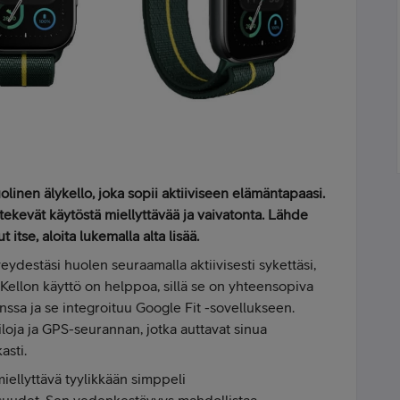
inen älykello, joka sopii aktiiviseen elämäntapaasi.
 tekevät käytöstä miellyttävää ja vaivatonta. Lähde
 itse, aloita lukemalla alta lisää.
ydestäsi huolen seuraamalla aktiivisesti sykettäsi,
i. Kellon käyttö on helppoa, sillä se on yhteensopiva
nssa ja se integroituu Google Fit -sovellukseen.
tiloja ja GPS-seurannan, jotka auttavat sinua
asti.
iellyttävä tyylikkään simppeli
isuudet. Sen vedenkestävyys mahdollistaa