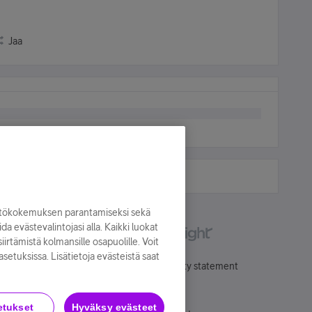
Jaa
yttökokemuksen parantamiseksi sekä
oida evästevalintojasi alla. Kaikki luokat
irtämistä kolmansille osapuolille. Voit
asetuksissa. Lisätietoja evästeistä saat
Käyttöehdot
Accessibility statement
etukset
Hyväksy evästeet