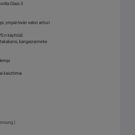
rilla Glass 3
ppi, ympäröivän valon anturi
PS:n käyttöä)
 takakansi, kangasranneke
udempi
ai kaiuttimia
Samsung |