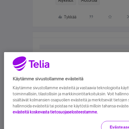
Älykellot
Motorola
Tykkää
Käytämme sivustollamme evästeitä
Käytämme sivustollamme evästeitä ja vastaavia teknologioita kä
toiminnallisiin, tilastollisiin ja markkinointitarkoituksiin. Voit hallinn
sisältävät kolmansien osapuolien evästeitä ja merkitsevät tietojen si
hallinnoida evästeitä tai poistaa ne käytöstä milloin tahansa eväste
evästeitä koskevasta tietosuojaselosteestamme.
Evästeas