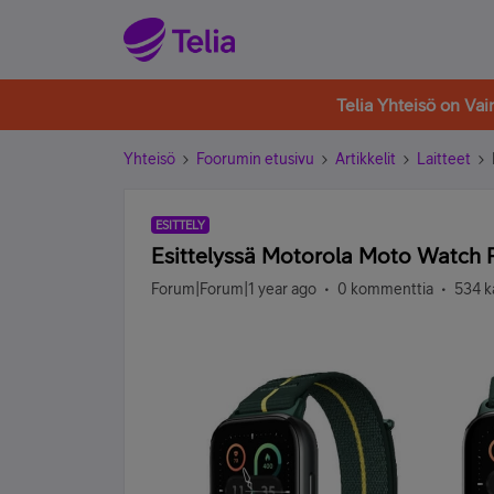
Telia Yhteisö on Va
Yhteisö
Foorumin etusivu
Artikkelit
Laitteet
ESITTELY
Esittelyssä Motorola Moto Watch Fi
Forum|Forum|1 year ago
0 kommenttia
534 k