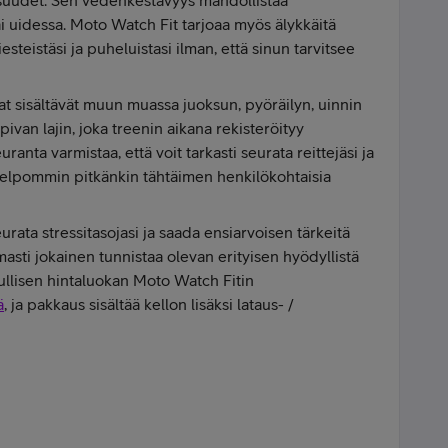
i uidessa. Moto Watch Fit tarjoaa myös älykkäitä
iesteistäsi ja puheluistasi ilman, että sinun tarvitsee
at sisältävät muun muassa juoksun, pyöräilyn, uinnin
sopivan lajin, joka treenin aikana rekisteröityy
uranta varmistaa, että voit tarkasti seurata reittejäsi ja
t helpommin pitkänkin tähtäimen henkilökohtaisia
rata stressitasojasi ja saada ensiarvoisen tärkeitä
sti jokainen tunnistaa olevan erityisen hyödyllistä
ullisen hintaluokan Moto Watch Fitin
ä
, ja pakkaus sisältää kellon lisäksi lataus- /