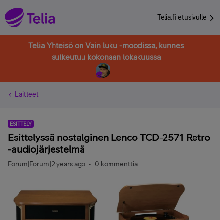
Telia.fi etusivulle
Telia Yhteisö on Vain luku -moodissa, kunnes
sulkeutuu kokonaan lokakuussa
Laitteet
ESITTELY
Esittelyssä nostalginen Lenco TCD-2571 Retro
-audiojärjestelmä
Forum|Forum|2 years ago
0 kommenttia