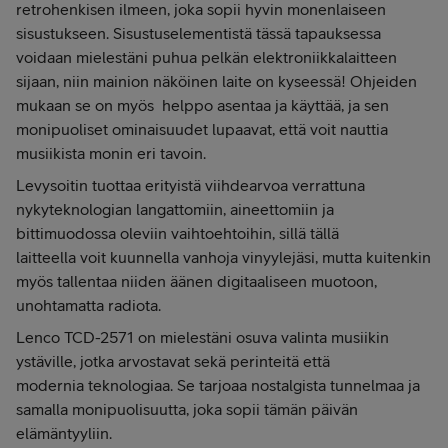
retrohenkisen ilmeen, joka sopii hyvin monenlaiseen
sisustukseen. Sisustuselementistä tässä tapauksessa
voidaan mielestäni puhua pelkän elektroniikkalaitteen
sijaan, niin mainion näköinen laite on kyseessä! Ohjeiden
mukaan se on myös helppo asentaa ja käyttää, ja sen
monipuoliset ominaisuudet lupaavat, että voit nauttia
musiikista monin eri tavoin.
Levysoitin tuottaa erityistä viihdearvoa verrattuna
nykyteknologian langattomiin, aineettomiin ja
bittimuodossa oleviin vaihtoehtoihin, sillä tällä
laitteella voit kuunnella vanhoja vinyylejäsi, mutta kuitenkin
myös tallentaa niiden äänen digitaaliseen muotoon,
unohtamatta radiota.
Lenco TCD-2571 on mielestäni osuva valinta musiikin
ystäville, jotka arvostavat sekä perinteitä että
modernia teknologiaa. Se tarjoaa nostalgista tunnelmaa ja
samalla monipuolisuutta, joka sopii tämän päivän
elämäntyyliin.