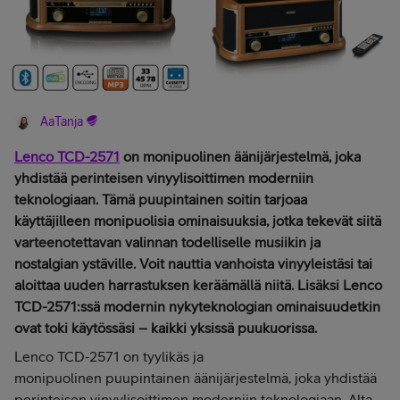
AaTanja
Lenco TCD-2571
on monipuolinen äänijärjestelmä, joka
yhdistää perinteisen vinyylisoittimen moderniin
teknologiaan. Tämä puupintainen soitin tarjoaa
käyttäjilleen monipuolisia ominaisuuksia, jotka tekevät siitä
varteenotettavan valinnan todelliselle musiikin ja
nostalgian ystäville. Voit nauttia vanhoista vinyyleistäsi tai
aloittaa uuden harrastuksen keräämällä niitä. Lisäksi Lenco
TCD-2571:ssä modernin nykyteknologian ominaisuudetkin
ovat toki käytössäsi – kaikki yksissä puukuorissa.
Lenco TCD-2571 on tyylikäs ja
monipuolinen puupintainen äänijärjestelmä, joka yhdistää
perinteisen vinyylisoittimen moderniin teknologiaan. Alta