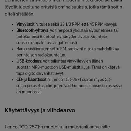
löydät lueteltuna erityisiä ominaisuuksia, jotka tämä soitin
pitää sisällään.
Vinyylisoitin
: tukee sekä 33 1/3 RPM että 45 RPM -levyjä.
Bluetooth-yhteys
: Voit helposti yhdistää älypuhelimesi tai
tietokoneesi Bluetooth-yhdeyden avulla. Kuuntele
suosikkikappaleitasi langattomasti.
Radio
: sisäänrakennettu FM-radioviritin, joka mahdollistaa
perinteisen radiokuuntelun.
USB-koodaus
: Voit tallentaa vinyylilevyjen äänen
suoraan MP3-muotoon USB-muistitikulle. Tämä on kätevä
tapa digitoida vanhat levyt.
CD- ja kasettisoitin
: Lenco TCD-2571:ssä on myös CD-
soitin ja kasettisoitin, joten voit kuunnella musiikkia useassa
eri muodossa!
Käytettä
vyys ja viihdearvo
Lenco TCD-2571:n muotoilu ja materiaali antaa sille