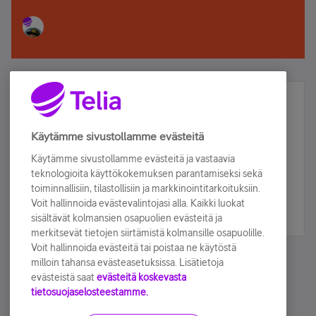
Älä jää paitsi – osallistu ja voita!
Tilaa Telian uutiskirje ja olet mukana arvonnassa.
Käytämme sivustollamme evästeitä
Samalla saat parhaat asiakasedut suoraan
Käytämme sivustollamme evästeitä ja vastaavia
sähköpostiisi.
teknologioita käyttökokemuksen parantamiseksi sekä
toiminnallisiin, tilastollisiin ja markkinointitarkoituksiin.
Voit hallinnoida evästevalintojasi alla. Kaikki luokat
Tilaa nyt
sisältävät kolmansien osapuolien evästeitä ja
merkitsevät tietojen siirtämistä kolmansille osapuolille.
Voit hallinnoida evästeitä tai poistaa ne käytöstä
milloin tahansa evästeasetuksissa. Lisätietoja
evästeistä saat
evästeitä koskevasta
tietosuojaselosteestamme.