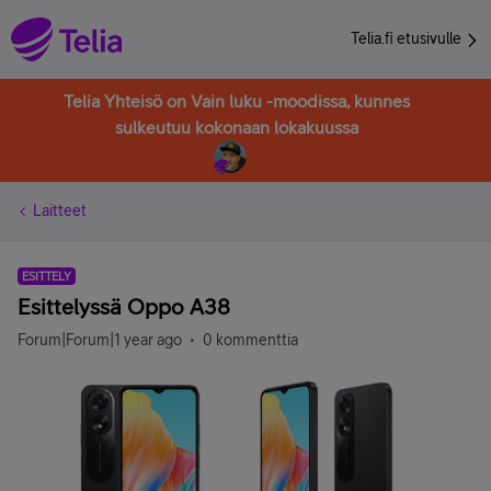
Telia.fi etusivulle
Telia Yhteisö on Vain luku -moodissa, kunnes
sulkeutuu kokonaan lokakuussa
Laitteet
ESITTELY
Esittelyssä Oppo A38
Forum|Forum|1 year ago
0 kommenttia