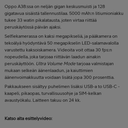
Oppo A38:ssa on neljän gigan keskusmuisti ja 128
gigatavua sisäistä tallennustilaa. 5000 mAh:n litiumioniakku
tukee 33 watin pikalatausta, joten virtaa riittää
peruskäytössä päivän ajaksi.
Selfiekamerassa on kaksi megapikseliä, ja pääkamera on
tekoälyä hyödyntävä 50 megapikselin LED-salamavalolla
varustettu kaksoiskamera. Videoita voit ottaa 30 fps:n
nopeudella, joka tarjoaa riittävän laadun ainakin
peruskäyttöön.
Ultra Volume Mode
tarjoaa valmistajan
mukaan selkeän äänenlaadun, ja kaiuttimien
äänenvoimakkuutta voidaan lisätä jopa 300 prosenttia.
Pakkaukseen sisältyy puhelimen lisäksi USB-a to USB-C -
kaapeli, pikaopas, turvallisuusohje ja SIM-kelkan
avaustyökalu. Laitteen takuu on 24 kk.
Katso alta esittelyvideo: