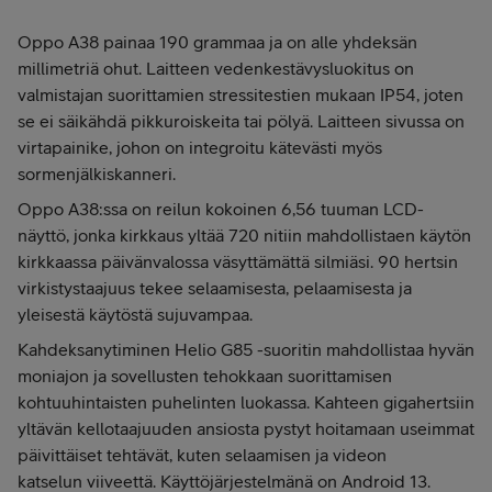
Oppo A38 painaa 190 grammaa ja on alle yhdeksän
millimetriä ohut. Laitteen vedenkestävysluokitus on
valmistajan suorittamien stressitestien mukaan IP54, joten
se ei säikähdä pikkuroiskeita tai pölyä. Laitteen sivussa on
virtapainike, johon on integroitu kätevästi myös
sormenjälkiskanneri.
Oppo A38:ssa on reilun kokoinen 6,56 tuuman LCD-
näyttö, jonka kirkkaus yltää 720 nitiin mahdollistaen käytön
kirkkaassa päivänvalossa väsyttämättä silmiäsi. 90 hertsin
virkistystaajuus tekee selaamisesta, pelaamisesta ja
yleisestä käytöstä sujuvampaa.
Kahdeksanytiminen Helio G85 -suoritin mahdollistaa hyvän
moniajon ja sovellusten tehokkaan suorittamisen
kohtuuhintaisten puhelinten luokassa. Kahteen gigahertsiin
yltävän kellotaajuuden ansiosta pystyt hoitamaan useimmat
päivittäiset tehtävät, kuten selaamisen ja videon
katselun viiveettä. Käyttöjärjestelmänä on Android 13.