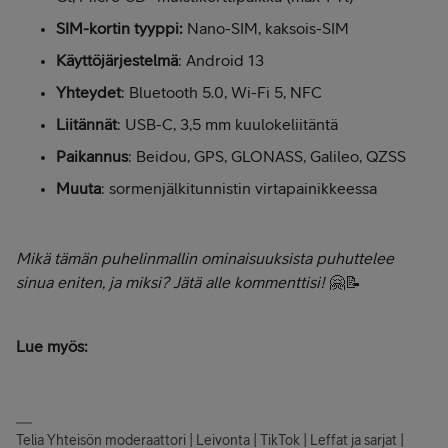
SIM-kortin tyyppi:
Nano-SIM, kaksois-SIM
Käyttöjärjestelmä
: Android 13
Yhteydet
: Bluetooth 5.0, Wi-Fi 5, NFC
Liitännät
: USB-C, 3,5 mm kuulokeliitäntä
Paikannus
: Beidou, GPS, GLONASS, Galileo, QZSS
Muuta
: sormenjälkitunnistin virtapainikkeessa
Mikä tämän puhelinmallin ominaisuuksista puhuttelee
sinua eniten, ja miksi? Jätä alle kommenttisi!
🤗📝
Lue myös:
Telia Yhteisön moderaattori | Leivonta | TikTok | Leffat ja sarjat |