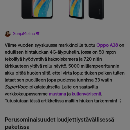
SonjaMelina
Viime vuoden syyskuussa markkinoille tuotu
Oppo A38
on
edullisen hintaluokan 4G-älypuhelin, jossa on 50 mp:n
tekoälyä hyödyntävä kaksoiskamera ja 720 nitin
kirkkauteen yltävä reilu näyttö.
5000 milliampeeritunnin
akku
pitää huolen siitä, ettei virta lopu; tiukan paikan tullen
lataat sen puolilleen jopa puolessa tunnissa 33 watin
SuperVooc
-
pikalatauksella. Laite on saatavilla
verkkokaupassamme
mustana
ja
kullanvärisenä
.
Tutustutaan tässä artikkelissa malliin hiukan tarkemmin!
📱
Perusominaisuudet budjettiystävällisessä
paketissa