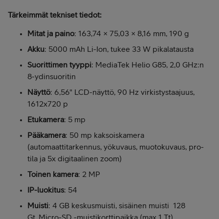
Tärkeimmät tekniset tiedot:
Mitat ja paino
: 163,74 × 75,03 × 8,16 mm, 190 g
Akku
: 5000 mAh Li-Ion, tukee 33 W pikalatausta
Suorittimen tyyppi
: MediaTek Helio G85, 2,0 GHz:n
8-ydinsuoritin
Näyttö
: 6,56" LCD-näyttö, 90 Hz virkistystaajuus,
1612x720 p
Etukamera
: 5 mp
Pääkamera
: 50 mp kaksoiskamera
(automaattitarkennus, yökuvaus, muotokuvaus, pro-
tila ja 5x digitaalinen zoom)
Toinen kamera
: 2 MP
IP-luokitus
: 54
Muisti
: 4 GB keskusmuisti, sisäinen muisti 128
Gt, Micro-SD -muistikorttipaikka (max 1 Tt)