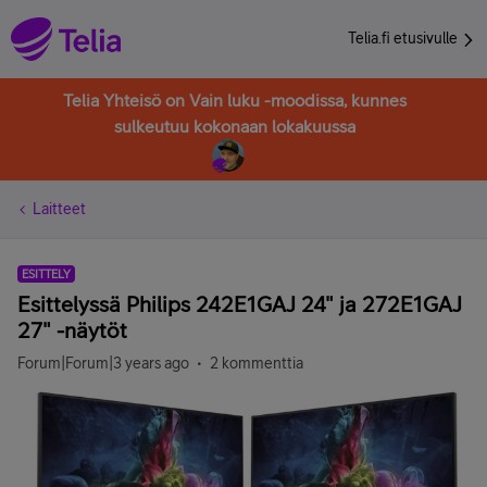
Telia.fi etusivulle
Telia Yhteisö on Vain luku -moodissa, kunnes
sulkeutuu kokonaan lokakuussa
Laitteet
ESITTELY
Esittelyssä Philips 242E1GAJ 24" ja 272E1GAJ
27" -näytöt
Forum|Forum|3 years ago
2 kommenttia