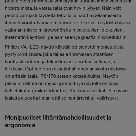
pelata pelejä korkealla virkistystaajuudella ilman viiveitä tai
hidastumista, ja vastausajat ovat hyvin lyhyet. Näin voit
pelata varmasti täydellä teholla ja nauttia pelaamisesta
ilman häiriöitä. Nämä ominaisuudet tekevät näytöstä hyvän
valinnan niin toimistotyöhön kuin valokuvien, elokuvien,
internetin käyttöön, pelaamiseen ja graafisiin sovelluksiin.
Philips VA -LED-näyttö käyttää edistynyttä monialueista
pystykohdistusta, joka takaa erinomaisen staattisen
kontrastisuhteen ja tekee kuvasta erittäin selkeän ja
kirkkaan. Optimoidun pikselinhallinnan ansiosta näytössä
on erittäin laaja 178/178 asteen katselukulma. Näytön
pikselinhallinta on myös optimoitu ja näytöllä on laaja
katselukulma, mikä tarkoittaa, että kuvaa voi katsella hyvin
laajalta alueelta ilman että se hämärtyisi tai vääristyisi.
Monipuoliset liitäntämahdollisuudet ja
ergonomia