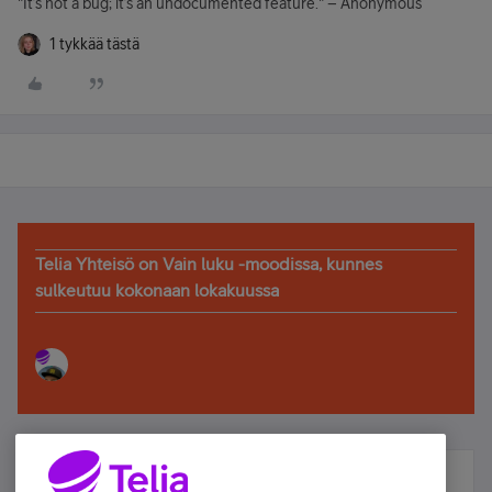
"It’s not a bug; it’s an undocumented feature." – Anonymous
1 tykkää tästä
Telia Yhteisö on Vain luku -moodissa, kunnes
sulkeutuu kokonaan lokakuussa
Älä jää paitsi – osallistu ja voita!