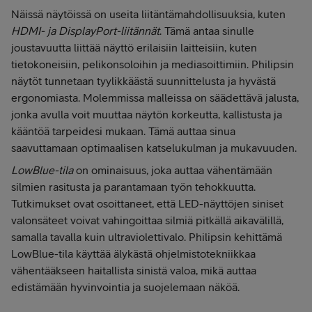
Näissä näytöissä on useita liitäntämahdollisuuksia, kuten
HDMI- ja DisplayPort-liitännät
. Tämä antaa sinulle
joustavuutta liittää näyttö erilaisiin laitteisiin, kuten
tietokoneisiin, pelikonsoloihin ja mediasoittimiin. Philipsin
näytöt tunnetaan tyylikkäästä suunnittelusta ja hyvästä
ergonomiasta. Molemmissa malleissa on säädettävä jalusta,
jonka avulla voit muuttaa näytön korkeutta, kallistusta ja
kääntöä tarpeidesi mukaan. Tämä auttaa sinua
saavuttamaan optimaalisen katselukulman ja mukavuuden.
LowBlue-tila
on ominaisuus, joka auttaa vähentämään
silmien rasitusta ja parantamaan työn tehokkuutta.
Tutkimukset ovat osoittaneet, että LED-näyttöjen siniset
valonsäteet voivat vahingoittaa silmiä pitkällä aikavälillä,
samalla tavalla kuin ultraviolettivalo. Philipsin kehittämä
LowBlue-tila käyttää älykästä ohjelmistotekniikkaa
vähentääkseen haitallista sinistä valoa, mikä auttaa
edistämään hyvinvointia ja suojelemaan näköä.