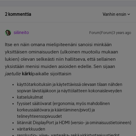
2 kommenttia
Vanhin ensin
siilineito
Forum|Forum|3 years ago
Itse en näin omana mielipiteenäni sanoisi minkään
yksittäisen ominaisuuden (ulkoinen muotoilu mukaan
lukien) olevan selkeästi niin hallitseva, että sellainen
yksistään menisi muiden asioiden edelle. Sen sijaan
jaetulle
kärki
paikalle sijoittaisin
käyttötarkoituksiin ja käytettävissä olevaan tilaan nähden
sopivan lävistäjäkoon ja näyttölaitteen kokonaisleveyden
katselukulmat
fyysiset säätövarat (ergonomia; myös mahdollinen
korkeussäätövara ja kääntäminen/pivot) ja
telineyhteensopivuudet
liitännät DisplayPort ja HDMI (versio- ja ominaisuustietoineen)
väritarkkuuden
resoluutio-, viive-, vasteaika- sekä virkistystaajuustiedot.