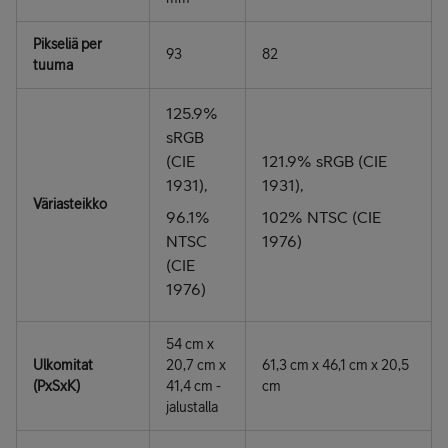
Pikseliä per
93
82
tuuma
125.9%
sRGB
(CIE
121.9% sRGB (CIE
1931),
1931),
Väriasteikko
96.1%
102% NTSC (CIE
NTSC
1976)
(CIE
1976)
54 cm x
Ulkomitat
20,7 cm x
61,3 cm x 46,1 cm x 20,5
(PxSxK)
41,4 cm -
cm
jalustalla