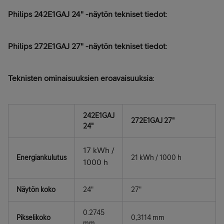
Philips 242E1GAJ 24" -näytön tekniset tiedot
:
Philips 272E1GAJ 27" -näytön tekniset tiedot
:
Teknisten ominaisuuksien eroavaisuuksia
:
242E1GAJ
272E1GAJ 27"
24"
17 kWh /
Energiankulutus
21 kWh / 1000 h
1000 h
Näytön koko
24"
27"
0.2745
Pikselikoko
0,3114 mm
mm