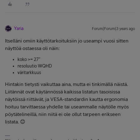
Yaria
Forum|Forum|3 years ago
Itselläni omiin käyttötarkoituksiin jo useampi vuosi sitten
näyttöä ostaessa oli näin:
koko >= 27”
resoluutio WQHD
väritarkkuus
Hintakin tietysti vaikuttaa aina, mutta ei tinkimällä näistä.
Liitännät ovat käytännössä kaikissa listatun tasoisissa
näytöissä riittävät, ja VESA-standardin kautta ergonomia
hoituu tarvittaessa yhdelle tai useammalle näytölle myös
pöytätelineillä, niin niitä ei ole ollut tarpeen erikseen
listata. 😊