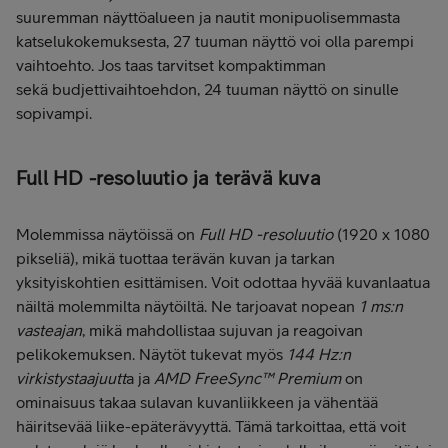
suuremman näyttöalueen ja nautit monipuolisemmasta
katselukokemuksesta, 27 tuuman näyttö voi olla parempi
vaihtoehto. Jos taas tarvitset kompaktimman
sekä budjettivaihtoehdon, 24 tuuman näyttö on sinulle
sopivampi.
Full HD -resoluutio ja terävä kuva
Molemmissa näytöissä on
Full HD -resoluutio
(1920 x 1080
pikseliä), mikä tuottaa terävän kuvan ja tarkan
yksityiskohtien esittämisen. Voit odottaa hyvää kuvanlaatua
näiltä molemmilta näytöiltä. Ne tarjoavat nopean
1 ms:n
vasteajan
, mikä mahdollistaa sujuvan ja reagoivan
pelikokemuksen. Näytöt tukevat myös
144 Hz:n
virkistystaajuutt
a ja
AMD FreeSync™ Premium
on
ominaisuus takaa sulavan kuvanliikkeen ja vähentää
häiritsevää liike-epäterävyyttä. Tämä tarkoittaa, että voit