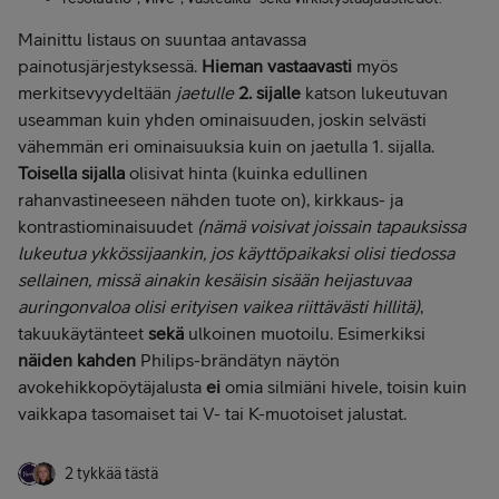
Mainittu listaus on suuntaa antavassa
painotusjärjestyksessä.
Hieman vastaavasti
myös
merkitsevyydeltään
jaetulle
2. sijalle
katson lukeutuvan
useamman kuin yhden ominaisuuden, joskin selvästi
vähemmän eri ominaisuuksia kuin on jaetulla 1. sijalla.
Toisella sijalla
olisivat hinta (kuinka edullinen
rahanvastineeseen nähden tuote on), kirkkaus- ja
kontrastiominaisuudet
(nämä voisivat joissain tapauksissa
lukeutua ykkössijaankin, jos käyttöpaikaksi olisi tiedossa
sellainen, missä ainakin kesäisin sisään heijastuvaa
auringonvaloa olisi erityisen vaikea riittävästi hillitä)
,
takuukäytänteet
sekä
ulkoinen muotoilu. Esimerkiksi
näiden kahden
Philips-brändätyn näytön
avokehikkopöytäjalusta
ei
omia silmiäni hivele, toisin kuin
vaikkapa tasomaiset tai V- tai K-muotoiset jalustat.
2 tykkää tästä