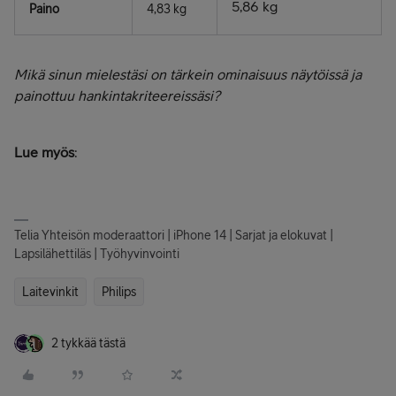
5,86 kg
Paino
4,83 kg
Mikä sinun mielestäsi on tärkein ominaisuus näytöissä ja
painottuu hankintakriteereissäsi?
Lue myös
:
Telia Yhteisön moderaattori | iPhone 14 | Sarjat ja elokuvat |
Lapsilähettiläs | Työhyvinvointi
Laitevinkit
Philips
2 tykkää tästä