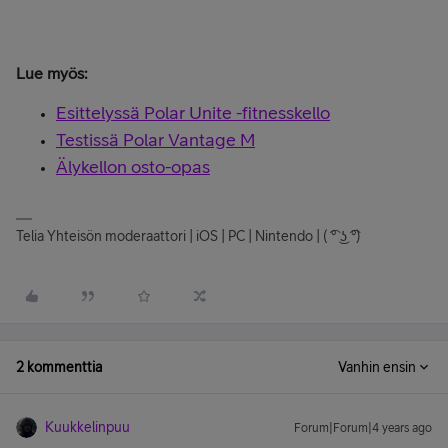
Tilaa Grit X
Lue myös:
Esittelyssä Polar Unite -fitnesskello
Testissä Polar Vantage M
Älykellon osto-opas
Telia Yhteisön moderaattori | iOS | PC | Nintendo | ( ͡° ͜ʖ ͡°)
2 kommenttia
Vanhin ensin
Kuukkelinpuu
Forum|Forum|4 years ago