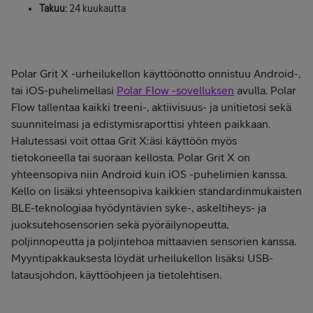
Takuu:
24 kuukautta
Polar Grit X -urheilukellon käyttöönotto onnistuu Android-,
tai iOS-puhelimellasi
Polar Flow -sovelluksen
avulla. Polar
Flow tallentaa kaikki treeni-, aktiivisuus- ja unitietosi sekä
suunnitelmasi ja edistymisraporttisi yhteen paikkaan.
Halutessasi voit ottaa Grit X:äsi käyttöön myös
tietokoneella tai suoraan kellosta. Polar Grit X on
yhteensopiva niin Android kuin iOS -puhelimien kanssa.
Kello on lisäksi yhteensopiva kaikkien standardinmukaisten
BLE-teknologiaa hyödyntävien syke-, askeltiheys- ja
juoksutehosensorien sekä pyöräilynopeutta,
poljinnopeutta ja poljintehoa mittaavien sensorien kanssa.
Myyntipakkauksesta löydät urheilukellon lisäksi USB-
latausjohdon, käyttöohjeen ja tietolehtisen.