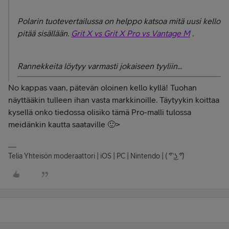
Polarin tuotevertailussa on helppo katsoa mitä uusi kello
pitää sisällään.
Grit X vs Grit X Pro vs Vantage M
.
Rannekkeita löytyy varmasti jokaiseen tyyliin...
No kappas vaan, pätevän oloinen kello kyllä! Tuohan
näyttääkin tulleen ihan vasta markkinoille. Täytyykin koittaa
kysellä onko tiedossa olisiko tämä Pro-malli tulossa
meidänkin kautta saataville 🙂>
Telia Yhteisön moderaattori | iOS | PC | Nintendo | ( ͡° ͜ʖ ͡°)