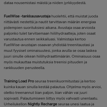
dataa nousemistasi mäistä ja niiden jyrkkyydestä.
FuelWise -tankkausavustaja
huolehtii, että muistat juoda
riittävästi nestettä ja nautit tarvittavan määrän energiaa
pidempien suorituksiesi aikana. Avustaja osaa arvioida
paljonko tulet tarvitsemaan hiilihydraatteja, joten osaat
varustautua ennen seikkailuasi. Valmistaja kertoo
FuelWise-avustajan osaavan yhdistää treenitaustasi ja
muut fyysiset ominaisuutesi, jonka avulla se osaa laskea
juuri sinulle oikean hiilihydraattimäärän. Ominaisuus osaa
myös mukauttaa muistutuksia treenisi pituuden ja
rankkuuden perusteella.
Training Load Pro
seuraa treenikuormitustasi ja kertoo
kuinka kauan sinulla kestää palautua. Ohjelma myös arvioi,
oletko treenannut liian paljon, liian vähän vai juuri
sopivasti. Palautumiseen liittyy myös vahvasti unenlaatu.
Urheilukellon
Nightly Recharge
seuraa unesi laatua ja