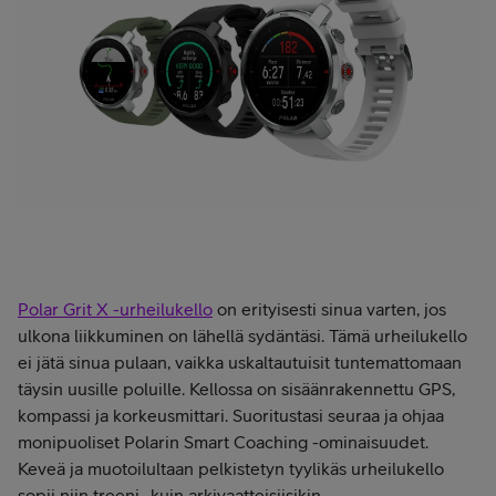
Polar Grit X -urheilukello
on erityisesti sinua varten, jos
ulkona liikkuminen on lähellä sydäntäsi. Tämä urheilukello
ei jätä sinua pulaan, vaikka uskaltautuisit tuntemattomaan
täysin uusille poluille. Kellossa on sisäänrakennettu GPS,
kompassi ja korkeusmittari. Suoritustasi seuraa ja ohjaa
monipuoliset Polarin Smart Coaching -ominaisuudet.
Keveä ja muotoilultaan pelkistetyn tyylikäs urheilukello
sopii niin treeni- kuin arkivaatteisiisikin.