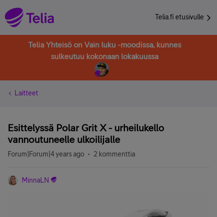
Telia.fi etusivulle
Telia Yhteisö on Vain luku -moodissa, kunnes
sulkeutuu kokonaan lokakuussa
Laitteet
Esittelyssä Polar Grit X - urheilukello
vannoutuneelle ulkoilijalle
Forum|Forum|4 years ago
2 kommenttia
MinnaLN