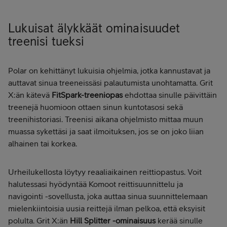
Lukuisat älykkäät ominaisuudet
treenisi tueksi
Polar on kehittänyt lukuisia ohjelmia, jotka kannustavat ja
auttavat sinua treeneissäsi palautumista unohtamatta. Grit
X:än kätevä
FitSpark-treeniopas
ehdottaa sinulle päivittäin
treenejä huomioon ottaen sinun kuntotasosi sekä
treenihistoriasi. Treenisi aikana ohjelmisto mittaa muun
muassa sykettäsi ja saat ilmoituksen, jos se on joko liian
alhainen tai korkea.
Urheilukellosta löytyy reaaliaikainen reittiopastus. Voit
halutessasi hyödyntää Komoot reittisuunnittelu ja
navigointi -sovellusta, joka auttaa sinua suunnittelemaan
mielenkiintoisia uusia reittejä ilman pelkoa, että eksyisit
polulta. Grit X:än
Hill Splitter -ominaisuus
kerää sinulle