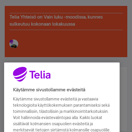
Telia Yhteisö on Vain luku -moodissa, kunnes
sulkeutuu kokonaan lokakuussa
Älä jää paitsi – osallistu ja voita!
Tilaa Telian uutiskirje ja olet mukana arvonnassa.
Käytämme sivustollamme evästeitä
Samalla saat parhaat asiakasedut suoraan
Käytämme sivustollamme evästeitä ja vastaavia
sähköpostiisi.
teknologioita käyttökokemuksen parantamiseksi sekä
toiminnallisiin, tilastollisiin ja markkinointitarkoituksiin.
Voit hallinnoida evästevalintojasi alla. Kaikki luokat
Tilaa nyt
sisältävät kolmansien osapuolien evästeitä ja
merkitsevät tietojen siirtämistä kolmansille osapuolille.