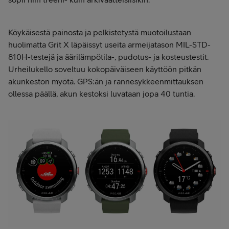
Köykäisestä painosta ja pelkistetystä muotoilustaan
huolimatta Grit X läpäissyt useita armeijatason MIL-STD-
810H-testejä ja äärilämpötila-, pudotus- ja kosteustestit.
Urheilukello soveltuu kokopäiväiseen käyttöön pitkän
akunkeston myötä. GPS:än ja rannesykkeenmittauksen
ollessa päällä, akun kestoksi luvataan jopa 40 tuntia.