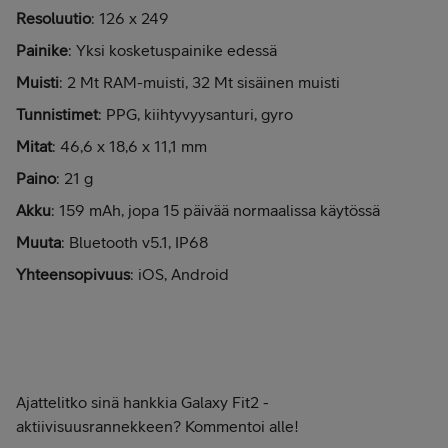
Resoluutio
: 126 x 249
Painike
: Yksi kosketuspainike edessä
Muisti
: 2 Mt RAM-muisti, 32 Mt sisäinen muisti
Tunnistimet
: PPG, kiihtyvyysanturi, gyro
Mitat
: 46,6 x 18,6 x 11,1 mm
Paino
: 21 g
Akku
: 159 mAh, jopa 15 päivää normaalissa käytössä
Muuta
: Bluetooth v5.1, IP68
Yhteensopivuus
: iOS, Android
TILAA SAMSUNG GALAXY FIT2
Ajattelitko sinä hankkia Galaxy Fit2 -
aktiivisuusrannekkeen? Kommentoi alle!