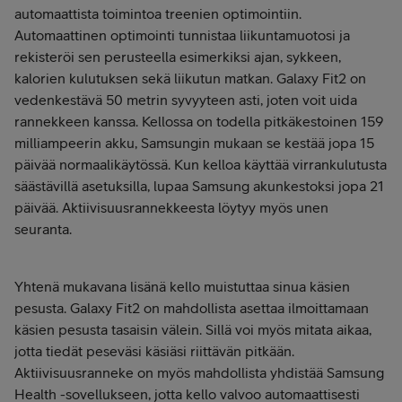
automaattista toimintoa treenien optimointiin.
Automaattinen optimointi tunnistaa liikuntamuotosi ja
rekisteröi sen perusteella esimerkiksi ajan, sykkeen,
kalorien kulutuksen sekä liikutun matkan. Galaxy Fit2 on
vedenkestävä 50 metrin syvyyteen asti, joten voit uida
rannekkeen kanssa. Kellossa on todella pitkäkestoinen 159
milliampeerin akku, Samsungin mukaan se kestää jopa 15
päivää normaalikäytössä. Kun kelloa käyttää virrankulutusta
säästävillä asetuksilla, lupaa Samsung akunkestoksi jopa 21
päivää. Aktiivisuusrannekkeesta löytyy myös unen
seuranta.
Yhtenä mukavana lisänä kello muistuttaa sinua käsien
pesusta. Galaxy Fit2 on mahdollista asettaa ilmoittamaan
käsien pesusta tasaisin välein. Sillä voi myös mitata aikaa,
jotta tiedät peseväsi käsiäsi riittävän pitkään.
Aktiivisuusranneke on myös mahdollista yhdistää Samsung
Health -sovellukseen, jotta kello valvoo automaattisesti