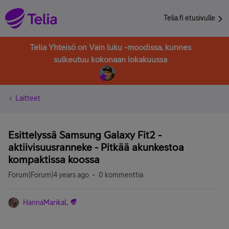
Telia.fi etusivulle
Telia Yhteisö on Vain luku -moodissa, kunnes
sulkeutuu kokonaan lokakuussa
Laitteet
Esittelyssä Samsung Galaxy Fit2 -
aktiivisuusranneke - Pitkää akunkestoa
kompaktissa koossa
Forum|Forum|4 years ago
0 kommenttia
HannaMarikaL