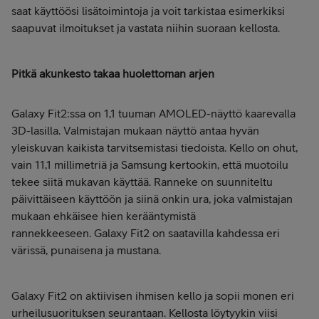
saat käyttöösi lisätoimintoja ja voit tarkistaa esimerkiksi
saapuvat ilmoitukset ja vastata niihin suoraan kellosta.
Pitkä akunkesto takaa huolettoman arjen
Galaxy Fit2:ssa on 1,1 tuuman AMOLED-näyttö kaarevalla
3D-lasilla. Valmistajan mukaan näyttö antaa hyvän
yleiskuvan kaikista tarvitsemistasi tiedoista. Kello on ohut,
vain 11,1 millimetriä ja Samsung kertookin, että muotoilu
tekee siitä mukavan käyttää. Ranneke on suunniteltu
päivittäiseen käyttöön ja siinä onkin ura, joka valmistajan
mukaan ehkäisee hien kerääntymistä
rannekkeeseen. Galaxy Fit2 on saatavilla kahdessa eri
värissä, punaisena ja mustana.
Galaxy Fit2 on aktiivisen ihmisen kello ja sopii monen eri
urheilusuorituksen seurantaan. Kellosta löytyykin viisi