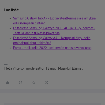
Lue lisää:
Samsung Galaxy Tab A7 - Elokuvateatterimaisia elämyksiä
edullisempaan hintaan
Esittelyssä Samsung Galaxy S20 FE 4G- ja 5G-puhelimet -
Taattua laatua tiukassa paketissa
Esittelyssä Samsung Galaxy A41 - Kompakti älypuhelin
ominaisuuksista tinkimättä
Paras urheilukello 2022 - seitsemän parasta vertailussa
| Telia Yhteisön moderaattori | Sarjat | Musiikki | Eläimet |