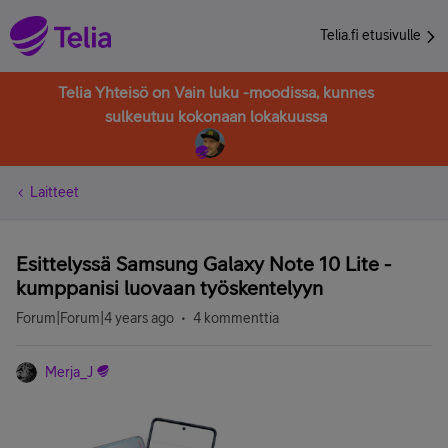
Telia.fi etusivulle
Telia Yhteisö on Vain luku -moodissa, kunnes
sulkeutuu kokonaan lokakuussa
Laitteet
Esittelyssä Samsung Galaxy Note 10 Lite -
kumppanisi luovaan työskentelyyn
Forum|Forum|4 years ago
4 kommenttia
Merja_J