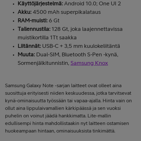
Käyttöjärjestelmä:
Android 10.0; One UI 2
Akku:
4500 mAh superpikalataus
RAM-muisti:
6 Gt
Tallennustila:
128 Gt, joka laajennettavissa
muistikortilla 1Tt saakka
Liitännät:
USB-C + 3,5 mm kuulokeliitäntä
Muuta:
Dual-SIM, Bluetooth S-Pen -kynä,
Sormenjälkitunnistin,
Samsung Knox
Samsung Galaxy Note -sarjan laitteet ovat olleet aina
suosittuja erityisesti niiden keskuudessa, jotka tarvitsevat
kynä-ominaisuutta työssään tai vapaa-ajalla. Hinta vain on
ollut aina lippulaivamallien kärkipäässä ja sen vuoksi
puhelin on voinut jäädä hankkimatta. Lite-mallin
edullisempi hinta mahdollistaakin nyt laitteen ostamisen
huokeampaan hintaan, ominaisuuksista tinkimättä.