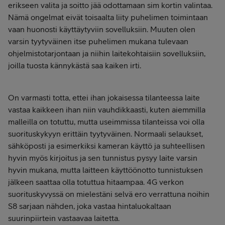
erikseen valita ja soitto jää odottamaan sim kortin valintaa.
Nämä ongelmat eivät toisaalta liity puhelimen toimintaan
vaan huonosti käyttäytyviin sovelluksiin. Muuten olen
varsin tyytyväinen itse puhelimen mukana tulevaan
ohjelmistotarjontaan ja niihin laitekohtaisiin sovelluksiin,
joilla tuosta kännykästä saa kaiken irti.
On varmasti totta, ettei ihan jokaisessa tilanteessa laite
vastaa kaikkeen ihan niin vauhdikkaasti, kuten aiemmilla
malleilla on totuttu, mutta useimmissa tilanteissa voi olla
suorituskykyyn erittäin tyytyväinen. Normaali selaukset,
sähköposti ja esimerkiksi kameran käyttö ja suhteellisen
hyvin myös kirjoitus ja sen tunnistus pysyy laite varsin
hyvin mukana, mutta laitteen käyttöönotto tunnistuksen
jälkeen saattaa olla totuttua hitaampaa. 4G verkon
suorituskyvyssä on mielestäni selvä ero verrattuna noihin
S8 sarjaan nähden, joka vastaa hintaluokaltaan
suurinpiirtein vastaavaa laitetta.