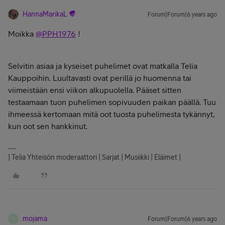
HannaMarikaL
Forum|Forum|6 years ago
Moikka
@PPH1976
!
Selvitin asiaa ja kyseiset puhelimet ovat matkalla Telia
Kauppoihin. Luultavasti ovat perillä jo huomenna tai
viimeistään ensi viikon alkupuolella. Pääset sitten
testaamaan tuon puhelimen sopivuuden paikan päällä. Tuu
ihmeessä kertomaan mitä oot tuosta puhelimesta tykännyt,
kun oot sen hankkinut.
| Telia Yhteisön moderaattori | Sarjat | Musiikki | Eläimet |
mojama
Forum|Forum|6 years ago
M