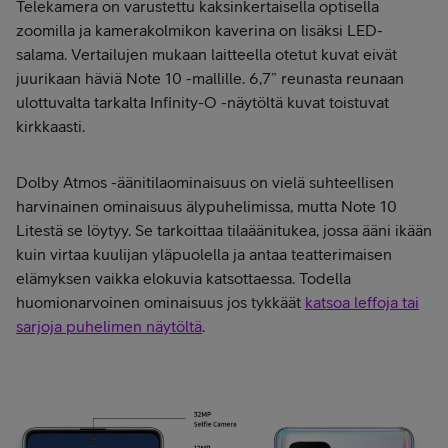
Telekamera on varustettu kaksinkertaisella optisella
zoomilla ja kamerakolmikon kaverina on lisäksi LED-
salama. Vertailujen mukaan laitteella otetut kuvat eivät
juurikaan häviä Note 10 -mallille. 6,7” reunasta reunaan
ulottuvalta tarkalta Infinity-O -näytöltä kuvat toistuvat
kirkkaasti.
Dolby Atmos -äänitilaominaisuus on vielä suhteellisen
harvinainen ominaisuus älypuhelimissa, mutta Note 10
Litestä se löytyy. Se tarkoittaa tilaäänitukea, jossa ääni ikään
kuin virtaa kuulijan yläpuolella ja antaa teatterimaisen
elämyksen vaikka elokuvia katsottaessa. Todella
huomionarvoinen ominaisuus jos tykkäät
katsoa leffoja tai
sarjoja puhelimen näytöltä
.