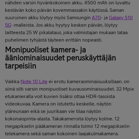
nähden varsin hyvänkokoinen akku. 4500 mAh on luvattu
kestävän koko päivän kovemmassakin käytössä. Saman
suuruinen akku löytyy myös Samsungin
A70
- ja
Galaxy S10
5G
-malleista. Jos akku hyytyy kesken päivän, löytyy
laitteesta 25 W pikalataus, joka valmistajan mukaan lataa
puhelimen tyhjästä täyteen erittäin nopeasti.
Monipuoliset kamera- ja
ääniominaisuudet peruskäyttäjän
tarpeisiin
Vaikka
Note 10 Lite
ei erotu kameraominaisuuksillaan, on
siinä silti varsin monipuoliset kuvausominaisuudet. 32 Mpix
etukameralla voit kuvien lisäksi ottaa HDR-tasoista
videokuvaa. Kamera on istutettu keskelle, näytön
yläreunaan eikä se juurikaan vie tilaa näytön
kokonaispinta-alasta. Takakameroita löytyy kolme. 12
megapikselin pääkameran rinnalla toimii 12 megapikselin
telekamera sekä saman kokoinen laajakulmakamera.