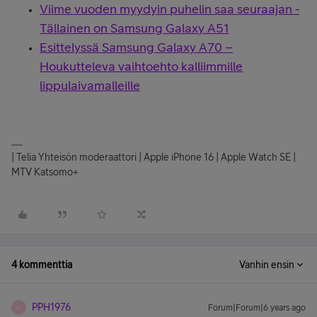
Viime vuoden myydyin puhelin saa seuraajan -
Tällainen on Samsung Galaxy A51
Esittelyssä Samsung Galaxy A70 –
Houkutteleva vaihtoehto kalliimmille
lippulaivamalleille
| Telia Yhteisön moderaattori | Apple iPhone 16 | Apple Watch SE |
MTV Katsomo+
4 kommenttia
Vanhin ensin
PPH1976
Forum|Forum|6 years ago
P