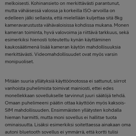
melkoisesti. Kohinansieto on merkittävästi parantunut,
mutta vähäisessä valossa ja korkeilla ISO-arvoilla on
edelleen jälki sellaista, että mielellään kuljettaa sitä 8kg
kameravarustusta vähävaloisissa kohdissa mukana. Monen
kameran toiminta, hyvä valovoima ja riittävä tarkkuus, sekä
esimerkiksi hienosti toteutettu kynän käyttäminen
kaukosäätimenä lisää kameran käytön mahdollisuuksia
merkittävästi. Videomahdollisuudet ovat myös varsin
monipuoliset.
Mitään suuria yllätyksiä käyttöönotossa ei sattunut, siirrot
vanhoista puhelimista toimivat mainiosti, ettei edes
monellekkaan sovellukselle tarvinnut juuri säätöjä tehdä.
Omaan puhelimeeni päätin ottaa käyttöön myös kaksois-
SIM mahdollisuuden. Ensimmäisten yllätysten kohdalla
hieman harmitti, mutta moni sovellus ei hallitse tuota
ominaisuutta. Lisäksi esimerkiksi soitettaessa ainakaan oma
autoni bluetooth sovellus ei ymmärrä, että kortti tulisi