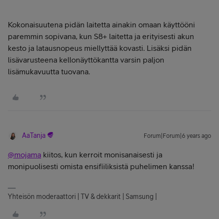
Kokonaisuutena pidän laitetta ainakin omaan käyttööni
paremmin sopivana, kun S8+ laitetta ja erityisesti akun
kesto ja latausnopeus miellyttää kovasti. Lisäksi pidän
lisävarusteena kellonäyttökantta varsin paljon
lisämukavuutta tuovana.
AaTanja
Forum|Forum|6 years ago
@mojama
kiitos, kun kerroit monisanaisesti ja
monipuolisesti omista ensifiiliksistä puhelimen kanssa!
Yhteisön moderaattori | TV & dekkarit | Samsung |