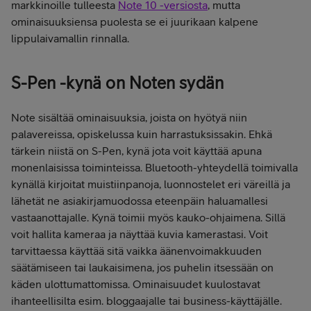
markkinoille tulleesta
Note 10 -versiosta
, mutta
ominaisuuksiensa puolesta se ei juurikaan kalpene
lippulaivamallin rinnalla.
S-Pen -kynä on Noten sydän
Note sisältää ominaisuuksia, joista on hyötyä niin
palavereissa, opiskelussa kuin harrastuksissakin. Ehkä
tärkein niistä on S-Pen, kynä jota voit käyttää apuna
monenlaisissa toiminteissa. Bluetooth-yhteydellä toimivalla
kynällä kirjoitat muistiinpanoja, luonnostelet eri väreillä ja
lähetät ne asiakirjamuodossa eteenpäin haluamallesi
vastaanottajalle. Kynä toimii myös kauko-ohjaimena. Sillä
voit hallita kameraa ja näyttää kuvia kamerastasi. Voit
tarvittaessa käyttää sitä vaikka äänenvoimakkuuden
säätämiseen tai laukaisimena, jos puhelin itsessään on
käden ulottumattomissa. Ominaisuudet kuulostavat
ihanteellisilta esim. bloggaajalle tai business-käyttäjälle.