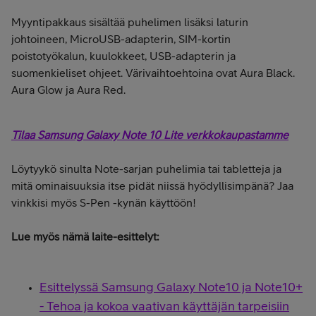
Myyntipakkaus sisältää puhelimen lisäksi laturin
johtoineen, MicroUSB-adapterin, SIM-kortin
poistotyökalun, kuulokkeet, USB-adapterin ja
suomenkieliset ohjeet. Värivaihtoehtoina ovat Aura Black.
Aura Glow ja Aura Red.
Tilaa Samsung Galaxy Note 10 Lite verkkokaupastamme
Löytyykö sinulta Note-sarjan puhelimia tai tabletteja ja
mitä ominaisuuksia itse pidät niissä hyödyllisimpänä? Jaa
vinkkisi myös S-Pen -kynän käyttöön!
Lue myös nämä laite-esittelyt:
Esittelyssä Samsung Galaxy Note10 ja Note10+
- Tehoa ja kokoa vaativan käyttäjän tarpeisiin