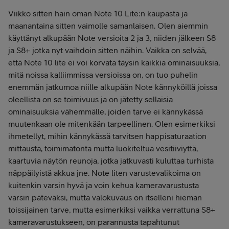
Viikko sitten hain oman Note 10 Lite:n kaupasta ja
maanantaina sitten vaimolle samanlaisen. Olen aiemmin
käyttänyt alkupään Note versioita 2 ja 3, niiden jälkeen S8
ja S8+ jotka nyt vaihdoin sitten näihin. Vaikka on selvää,
että Note 10 lite ei voi korvata täysin kaikkia ominaisuuksia,
mitä noissa kalliimmissa versioissa on, on tuo puhelin
enemmän jatkumoa niille alkupään Note kännyköillä joissa
oleellista on se toimivuus ja on jätetty sellaisia
ominaisuuksia vähemmälle, joiden tarve ei kännykässä
muutenkaan ole mitenkään tarpeellinen. Olen esimerkiksi
ihmetellyt, mihin kännykässä tarvitsen happisaturaation
mittausta, toimimatonta mutta luokiteltua vesitiiviyttä,
kaartuvia näytön reunoja, jotka jatkuvasti kuluttaa turhista
näppäilyistä akkua jne. Note liten varustevalikoima on
kuitenkin varsin hyvä ja voin kehua kameravarustusta
varsin päteväksi, mutta valokuvaus on itselleni hieman
toissijainen tarve, mutta esimerkiksi vaikka verrattuna S8+
kameravarustukseen, on parannusta tapahtunut