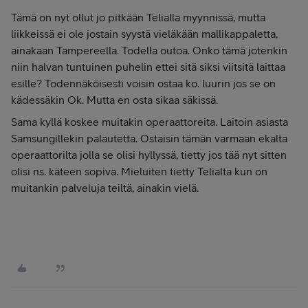
Tämä on nyt ollut jo pitkään Telialla myynnissä, mutta
liikkeissä ei ole jostain syystä vieläkään mallikappaletta,
ainakaan Tampereella. Todella outoa. Onko tämä jotenkin
niin halvan tuntuinen puhelin ettei sitä siksi viitsitä laittaa
esille? Todennäköisesti voisin ostaa ko. luurin jos se on
kädessäkin Ok. Mutta en osta sikaa säkissä.
Sama kyllä koskee muitakin operaattoreita. Laitoin asiasta
Samsungillekin palautetta. Ostaisin tämän varmaan ekalta
operaattorilta jolla se olisi hyllyssä, tietty jos tää nyt sitten
olisi ns. käteen sopiva. Mieluiten tietty Telialta kun on
muitankin palveluja teiltä, ainakin vielä.