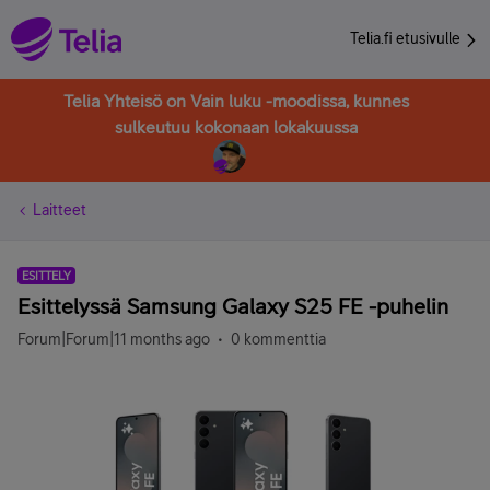
Telia.fi etusivulle
Telia Yhteisö on Vain luku -moodissa, kunnes
sulkeutuu kokonaan lokakuussa
Laitteet
ESITTELY
Esittelyssä Samsung Galaxy S25 FE -puhelin
Forum|Forum|11 months ago
0 kommenttia