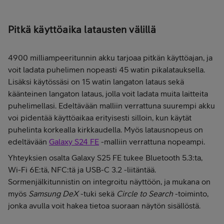
Pitkä käyttöaika latausten välillä
4900 milliampeeritunnin akku tarjoaa pitkän käyttöajan, ja
voit ladata puhelimen nopeasti 45 watin pikalatauksella.
Lisäksi käytössäsi on 15 watin langaton lataus sekä
käänteinen langaton lataus, jolla voit ladata muita laitteita
puhelimellasi. Edeltävään malliin verrattuna suurempi akku
voi pidentää käyttöaikaa erityisesti silloin, kun käytät
puhelinta korkealla kirkkaudella. Myös latausnopeus on
edeltävään
Galaxy S24 FE
-malliin verrattuna nopeampi.
Yhteyksien osalta Galaxy S25 FE tukee Bluetooth 5.3:ta,
Wi-Fi 6E:tä, NFC:tä ja USB-C 3.2 -liitäntää.
Sormenjälkitunnistin on integroitu näyttöön, ja mukana on
myös
Samsung DeX
-tuki sekä
Circle to Search
-toiminto,
jonka avulla voit hakea tietoa suoraan näytön sisällöstä.