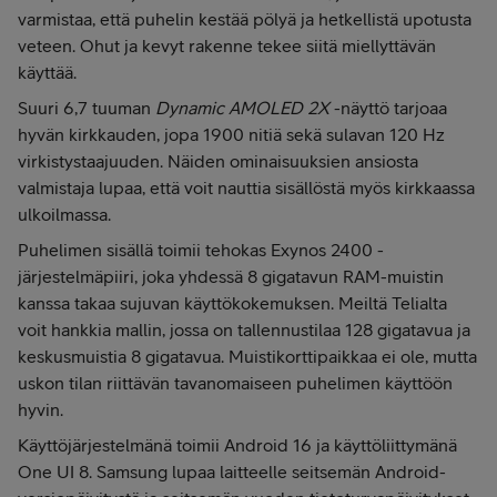
varmistaa, että puhelin kestää pölyä ja hetkellistä upotusta
veteen. Ohut ja kevyt rakenne tekee siitä miellyttävän
käyttää.
Suuri 6,7 tuuman
Dynamic AMOLED 2X
-näyttö tarjoaa
hyvän kirkkauden, jopa 1900 nitiä sekä sulavan 120 Hz
virkistystaajuuden. Näiden ominaisuuksien ansiosta
valmistaja lupaa, että voit nauttia sisällöstä myös kirkkaassa
ulkoilmassa.
Puhelimen sisällä toimii tehokas Exynos 2400 -
järjestelmäpiiri, joka yhdessä 8 gigatavun RAM-muistin
kanssa takaa sujuvan käyttökokemuksen. Meiltä Telialta
voit hankkia mallin, jossa on tallennustilaa 128 gigatavua ja
keskusmuistia 8 gigatavua. Muistikorttipaikkaa ei ole, mutta
uskon tilan riittävän tavanomaiseen puhelimen käyttöön
hyvin.
Käyttöjärjestelmänä toimii Android 16 ja käyttöliittymänä
One UI 8. Samsung lupaa laitteelle seitsemän Android-