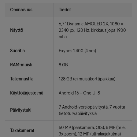
Ominaisuus
Tiedot
6,7" Dynamic AMOLED 2X, 1080 ×
Näyttö
2340 px, 120 Hz, kirkkaus jopa 1900
nitiä
Suoritin
Exynos 2400 (4 nm)
RAM-muisti
8 GB
Tallennustila
128 GB (ei muistikorttipaikkaa)
Käyttöjärjestelmä
Android 16 + One UI 8
7 Android-versiopäivitystä, 7 vuotta
Päivitystuki
tietoturvapäivityksiä
50 MP (pääkamera, OIS), 8 MP (tele,
Takakamerat
3x zoom), 12 MP (ultralaajakulma)