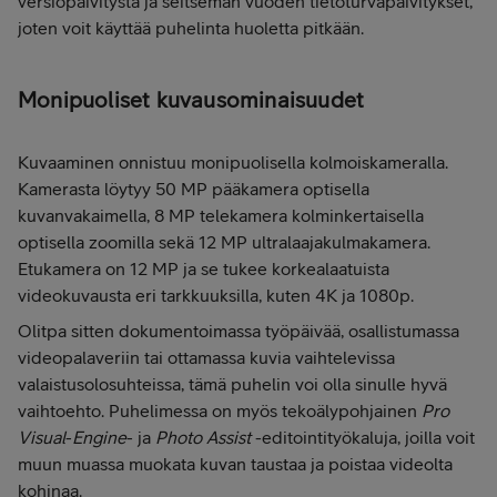
versiopäivitystä ja seitsemän vuoden tietoturvapäivitykset,
joten voit käyttää puhelinta huoletta pitkään.
Monipuoliset kuvausominaisuudet
Kuvaaminen onnistuu monipuolisella kolmoiskameralla.
Kamerasta löytyy 50 MP pääkamera optisella
kuvanvakaimella, 8 MP telekamera kolminkertaisella
optisella zoomilla sekä 12 MP ultralaajakulmakamera.
Etukamera on 12 MP ja se tukee korkealaatuista
videokuvausta eri tarkkuuksilla, kuten 4K ja 1080p.
Olitpa sitten dokumentoimassa työpäivää, osallistumassa
videopalaveriin tai ottamassa kuvia vaihtelevissa
valaistusolosuhteissa, tämä puhelin voi olla sinulle hyvä
vaihtoehto. Puhelimessa on myös tekoälypohjainen
Pro
Visual
-
Engine
- ja
Photo Assist
-editointityökaluja, joilla voit
muun muassa muokata kuvan taustaa ja poistaa videolta
kohinaa.