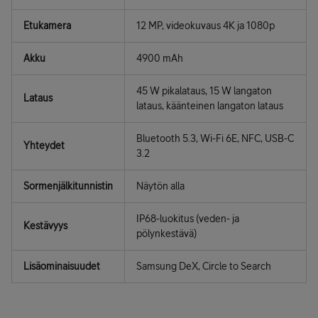
Etukamera
12 MP, videokuvaus 4K ja 1080p
Akku
4900 mAh
45 W pikalataus, 15 W langaton
Lataus
lataus, käänteinen langaton lataus
Bluetooth 5.3, Wi-Fi 6E, NFC, USB-C
Yhteydet
3.2
Sormenjälkitunnistin
Näytön alla
IP68-luokitus (veden- ja
Kestävyys
pölynkestävä)
Lisäominaisuudet
Samsung DeX, Circle to Search