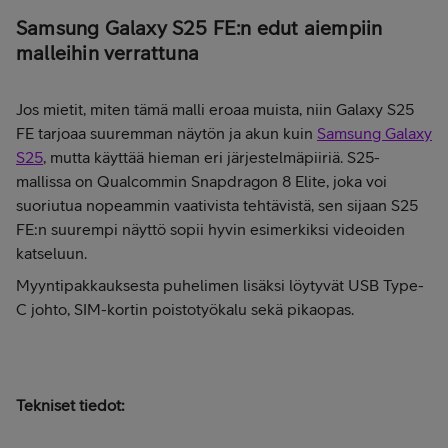
Samsung Galaxy S25 FE:n edut aiempiin
malleihin verrattuna
Jos mietit, miten tämä malli eroaa muista, niin Galaxy S25
FE tarjoaa suuremman näytön ja akun kuin
Samsung Galaxy
S25
, mutta käyttää hieman eri järjestelmäpiiriä. S25-
mallissa on Qualcommin Snapdragon 8 Elite, joka voi
suoriutua nopeammin vaativista tehtävistä, sen sijaan S25
FE:n suurempi näyttö sopii hyvin esimerkiksi videoiden
katseluun.
Myyntipakkauksesta puhelimen lisäksi löytyvät USB Type-
C johto, SIM-kortin poistotyökalu sekä pikaopas.
Tekniset tiedot: