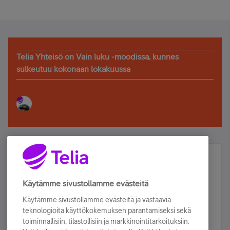
Telia Yhteisö on Vain luku -moodissa, kunnes
sulkeutuu kokonaan lokakuussa
Älä jää paitsi – osallistu ja voita!
Tilaa Telian uutiskirje ja olet mukana arvonnassa.
Käytämme sivustollamme evästeitä
Samalla saat parhaat asiakasedut suoraan
Käytämme sivustollamme evästeitä ja vastaavia
sähköpostiisi.
teknologioita käyttökokemuksen parantamiseksi sekä
toiminnallisiin, tilastollisiin ja markkinointitarkoituksiin.