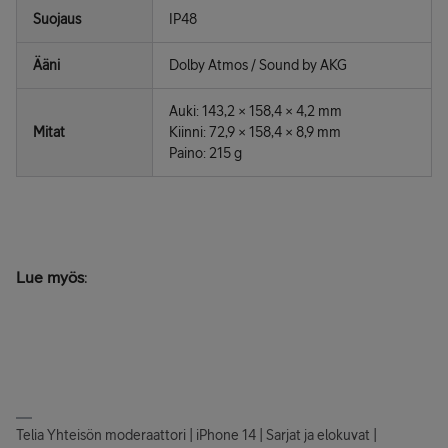
Suojaus
IP48
Ääni
Dolby Atmos / Sound by AKG
Auki: 143,2 × 158,4 × 4,2 mm
Mitat
Kiinni: 72,9 × 158,4 × 8,9 mm
Paino: 215 g
Lue myös
:
Telia Yhteisön moderaattori | iPhone 14 | Sarjat ja elokuvat |