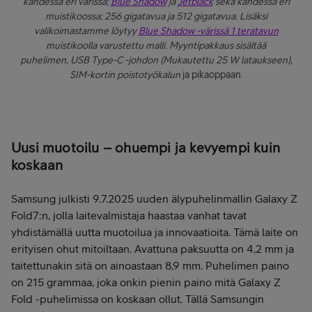
kahdessa eri värissä;
Blue Shadow
ja
Jetblack
sekä kahdessa eri
muistikoossa; 256 gigatavua ja 512 gigatavua. Lisäksi
valikoimastamme löytyy
Blue Shadow -värissä 1 teratavun
muistikoolla varustettu malli. Myyntipakkaus sisältää
puhelimen, USB Type-C -johdon (Mukautettu 25 W lataukseen),
SIM-kortin poistotyökalun
ja pikaoppaan.
Uusi muotoilu – ohuempi ja kevyempi kuin
koskaan
Samsung julkisti 9.7.2025 uuden älypuhelinmallin Galaxy Z
Fold7:n, jolla laitevalmistaja haastaa vanhat tavat
yhdistämällä uutta muotoilua ja innovaatioita. Tämä laite on
erityisen ohut mitoiltaan. Avattuna paksuutta on 4,2 mm ja
taitettunakin sitä on ainoastaan 8,9 mm. Puhelimen paino
on 215 grammaa, joka onkin pienin paino mitä Galaxy Z
Fold -puhelimissa on koskaan ollut. Tällä Samsungin