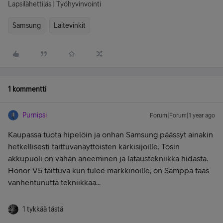
Lapsilähettiläs | Työhyvinvointi
Samsung
Laitevinkit
1 kommentti
Purnipsi
Forum|Forum|1 year ago
Kaupassa tuota hipelöin ja onhan Samsung päässyt ainakin
hetkellisesti taittuvanäyttöisten kärkisijoille. Tosin
akkupuoli on vähän aneeminen ja lataustekniikka hidasta.
Honor V5 taittuva kun tulee markkinoille, on Samppa taas
vanhentunutta tekniikkaa...
1 tykkää tästä