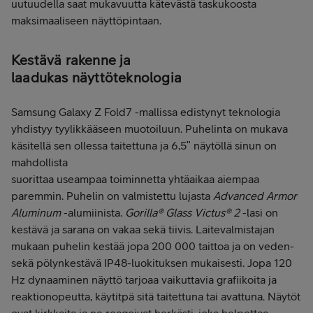
uutuudella saat mukavuutta kätevästä taskukoosta
maksimaaliseen näyttöpintaan.
Kestävä rakenne ja
laadukas näyttöteknologia
Samsung Galaxy Z Fold7 -mallissa edistynyt teknologia
yhdistyy tyylikkääseen muotoiluun. Puhelinta on mukava
käsitellä sen ollessa taitettuna ja 6,5ʺ näytöllä sinun on
mahdollista
suorittaa useampaa toiminnetta yhtäaikaa aiempaa
paremmin. Puhelin on valmistettu lujasta
Advanced Armor
Aluminum
-alumiinista.
Gorilla® Glass Victus® 2
-lasi on
kestävä ja sarana on vakaa sekä tiivis. Laitevalmistajan
mukaan puhelin kestää jopa 200 000 taittoa ja on veden-
sekä pölynkestävä IP48-luokituksen mukaisesti. Jopa 120
Hz dynaaminen näyttö tarjoaa vaikuttavia grafiikoita ja
reaktionopeutta, käytitpä sitä taitettuna tai avattuna. Näytöt
ovat kirkkaita ja ne reagoivat herkästi, joka helpottaa