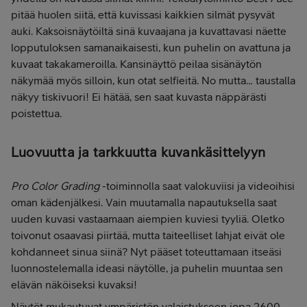
pitää huolen siitä, että kuvissasi kaikkien silmät pysyvät
auki. Kaksoisnäytöiltä sinä kuvaajana ja kuvattavasi näette
lopputuloksen samanaikaisesti, kun puhelin on avattuna ja
kuvaat takakameroilla. Kansinäyttö peilaa sisänäytön
näkymää myös silloin, kun otat selfieitä. No mutta… taustalla
näkyy tiskivuori! Ei hätää, sen saat kuvasta näppärästi
poistettua.
Luovuutta ja tarkkuutta kuvankäsittelyyn
Pro Color Grading
-toiminnolla saat valokuviisi ja videoihisi
oman kädenjälkesi. Vain muutamalla napautuksella saat
uuden kuvasi vastaamaan aiempien kuviesi tyyliä. Oletko
toivonut osaavasi piirtää, mutta taiteelliset lahjat eivät ole
kohdanneet sinua siinä? Nyt pääset toteuttamaan itseäsi
luonnostelemalla ideasi näytölle, ja puhelin muuntaa sen
elävän näköiseksi kuvaksi!
Näytöt mukautuvat ympäristön valaistukseen jopa 2600