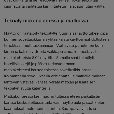
saumatonta vaihtelua kiinni taitetun ja avatun tilan välillä.
Tekoäly mukana arjessa ja matkassa
Näyttö on räätälöity tekoälylle. Suuri sisänäyttö tukee jopa
kolmen sovellusikkunan yhtäaikaista käyttöä mahdollistaen
tehokkaan multitaskaamisen. Voit avata puhelimen kuin
kirjan ja katsoa videoita vaikkapa sinua kiinnostavista
matkakohteista 8,0” näytöltä. Samalla saat tekoälyltä
hotellivinkkejä ja pääset tarkastelemaan
matkakohteesi karttaa toisessa sovellusikkunassa.
Kolmannella sovelluksella voit chattailla matkalle mukaan
lähtevän ystäväsi kanssa, varata matkan ja lisätä sen
tekoälyn avulla kalenteriisi.
Matkakohteessa kielimuurin tullessa eteen paikallisten
kanssa keskustellessa, taita vain näyttö auki ja saat kielen
käännökset molempiin suuntiin. Sadepäivä yllätti, ja