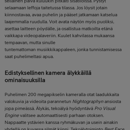
sellainen päivä kuluukin pitkälti sisätiloissa. Pystyt
selaamaan leffoja taitetussa tilassa. Jos löysit jotain
kiinnostavaa, avaa puhelin ja pääset jatkamaan katselua
laajemmalla ruudulla. Voit avata näytön myös puoliksi,
asettaa laitteen pöydälle, ja osallistua matkoilta etänä
vaikkapa videopalaveriin. Kuulet kahvilassa mukaansa
tempaavan, mutta sinulle
tuntemattoman musiikkikappaleen, jonka tunnistamisessa
saat puhelimeltasi apua.
Edistyksellinen kamera älykkäillä
ominaisuuksilla
Puhelimen 200 megapikselin kameralla otat laadukkaita
valokuvia ja videoita parannetun
Nightographyn
ansiosta
jopa pimeässä. Älykäs, tekoälyä hyödyntävä
Pro Visual
Engine
valitsee automaattisesti parhaan otoksen.
Nappaatte ystävien kanssa ryhmäkuvan ja usein ainakin
yhdellä on kuvassa silmät kiinni. Tekoälytoiminto
Best Face