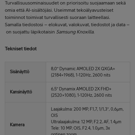
Turvallisuusominaisuudet on priorisoitu suojaamaan sekä
omia että AI-sisältöjäsi. Useimmat tekoälyavusteiset
toiminnot toimivat turvallisesti suoraan laitteellasi.
Samalla tiedostosi – elokuvat, valokuvat, tiedostot ja data –
on suojattu läpikotaisin
Samsung Knoxilla
.
Tekniset tiedot
8,0ʺ Dynamic AMOLED 2X QXGA+
Sisänäyttö
(2184×1968), 1-120Hz, 2600 nits
6,5ʺ Dynamix AMOLED 2X FHD+
Kansinäyttö
(2520×1080), 1-120Hz, 2600 nits
Laajakulma: 200 MP, F1,7, 1/1,3ʺ, 0,6µm,
OIS
Ultralaajakulma: 12 MP, F2.2, AF, 1.4µm
Kamera
Tele: 10 MP, OIS, F2.4, 1.0µm, 3x
optinen zoom