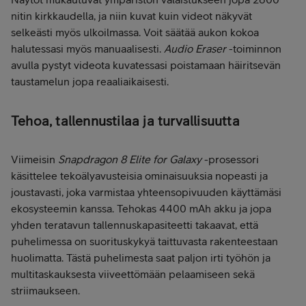
nitin kirkkaudella, ja niin kuvat kuin videot näkyvät
selkeästi myös ulkoilmassa. Voit säätää aukon kokoa
halutessasi myös manuaalisesti.
Audio Eraser
-toiminnon
avulla pystyt videota kuvatessasi poistamaan häiritsevän
taustamelun jopa reaaliaikaisesti.
Tehoa, tallennustilaa ja turvallisuutta
Viimeisin
Snapdragon 8 Elite for Galaxy
-prosessori
käsittelee tekoälyavusteisia ominaisuuksia nopeasti ja
joustavasti, joka varmistaa yhteensopivuuden käyttämäsi
ekosysteemin kanssa. Tehokas 4400 mAh akku ja jopa
yhden teratavun tallennuskapasiteetti takaavat, että
puhelimessa on suorituskykyä taittuvasta rakenteestaan
huolimatta. Tästä puhelimesta saat paljon irti työhön ja
multitaskauksesta viiveettömään pelaamiseen sekä
striimaukseen.