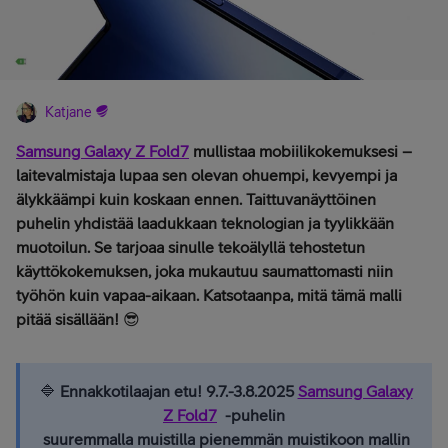
Katjane
Samsung Galaxy Z Fold7
mullistaa mobiilikokemuksesi –
laitevalmistaja lupaa sen olevan ohuempi, kevyempi ja
älykkäämpi kuin koskaan ennen. Taittuvanäyttöinen
puhelin yhdistää laadukkaan teknologian ja tyylikkään
muotoilun. Se tarjoaa sinulle tekoälyllä tehostetun
käyttökokemuksen, joka mukautuu saumattomasti niin
työhön kuin vapaa-aikaan. Katsotaanpa, mitä tämä malli
pitää sisällään!
😎
🔷
Ennakkotilaajan etu! 9.7.-3.8.2025 ​​​​​
Samsung Galaxy
Z Fold7
-puhelin
suuremmalla muistilla pienemmän muistikoon mallin