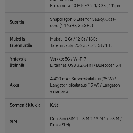
Etukamera: 10 MP, F2.2, 1/3.33ʺ, 1.12µm
Snapdragon 8 Elite for Galaxy, Octa-
Suoritin
core (4.47GHz, 3.5GHz)
Muisti ja
Muisti: 12 Gt / 12 Gt / 16Gt
tallennustila
Tallennustila: 256 Gt / 512 Gt / 1 Tt
Yhteys ja
Verkko: 5G / Wi-Fi 7
liitännät
Liitännät: USB 3.2 Gen1 / Bluetooth 5.4
4 400 mAh Superpikalataus (25 W) /
Akku
Langaton pikalataus (15 W) / Langaton
virranjako
Sormenjälkilukija
Kyllä
Dual Sim (SIM 1 + SIM 2 / SIM 1 + eSIM /
SIM
Dual eSIM)