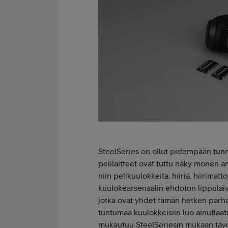
SteelSeries on ollut pidempään tunn
pelilaitteet ovat tuttu näky monen a
niin pelikuulokkeita, hiiriä, hiirimat
kuulokearsenaalin ehdoton lippulai
jotka ovat yhdet tämän hetken parha
tuntumaa kuulokkeisiin luo ainutlaa
mukautuu SteelSeriesin mukaan täyd