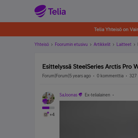
Telia Yhteisö on Va
Yhteisö
Foorumin etusivu
Artikkelit
Laitteet
Esittelyssä SteelSeries Arctis Pro 
Forum|Forum|5 years ago
0 kommenttia
327 
SaJoonas
Ex-telialainen
+4