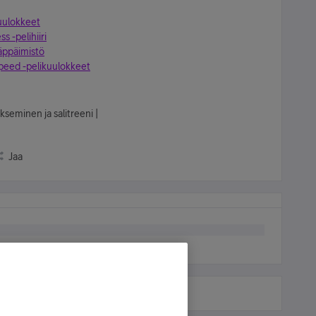
kuulokkeet
s -pelihiiri
äppäimistö
speed -pelikuulokkeet
kseminen ja salitreeni |
Jaa