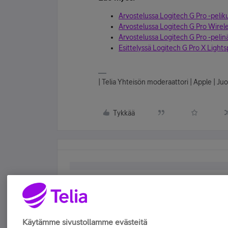
Arvostelussa Logitech G Pro -peli
Arvostelussa Logitech G Pro Wireles
Arvostelussa Logitech G Pro -pelin
Esittelyssä Logitech G Pro X Light
| Telia Yhteisön moderaattori | Apple | Juo
Tykkää
Käytämme sivustollamme evästeitä