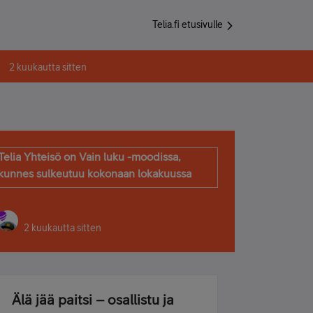
Telia.fi etusivulle
2 kuukautta sitten
Telia Yhteisö on Vain luku -moodissa,
kunnes sulkeutuu kokonaan lokakuussa
2 kuukautta sitten
Älä jää paitsi – osallistu ja