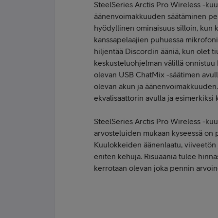
SteelSeries Arctis Pro Wireless -ku
äänenvoimakkuuden säätäminen peli- 
hyödyllinen ominaisuus silloin, kun k
kanssapelaajien puhuessa mikrofoniin
hiljentää Discordin ääniä, kun olet 
keskusteluohjelman välillä onnistuu
olevan USB ChatMix -säätimen avulla
olevan akun ja äänenvoimakkuuden. 
ekvalisaattorin avulla ja esimerkiksi
SteelSeries Arctis Pro Wireless -kuul
arvosteluiden mukaan kyseessä on pa
Kuulokkeiden äänenlaatu, viiveetön j
eniten kehuja. Risuääniä tulee hinn
kerrotaan olevan joka pennin arvoin
Tilaa kuulokkeet tästä