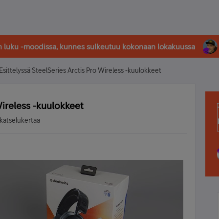
in luku -moodissa, kunnes sulkeutuu kokonaan lokakuussa
Esittelyssä SteelSeries Arctis Pro Wireless -kuulokkeet
Wireless -kuulokkeet
katselukertaa