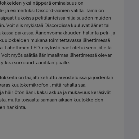
ulokkeiden yksi näppärä ominaisuus on
ja esimerkiksi Discord-äänien välillä. Tämä on
aipaat tiukoissa pelitilanteissa hiljaisuuden muiden
. Voit siis mykistää Discordissa kuuluvat äänet tai
tiukassa paikassa. Äänenvoimakkuuden hallinta peli- ja
 kuulokkeiden mukana toimitettavassa lähettimessä
. Lähettimen LED-näytöstä näet oletuksena jäljellä
Voit myös säätää äänimaailmaa lähettimessä olevan
 kytkeä surround-äänitilan päälle.
okkeita on laajalti kehuttu arvosteluissa ja joidenkin
ras kuulokemikrofoni, mitä rahalla saa.
a häiriötön ääni, kaksi akkua ja mukavuus keräsivät
asta, mutta toisaalta samaan aikaan kuulokkeiden
en hankinta.