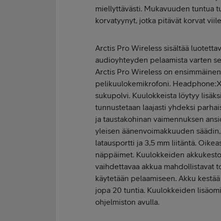
miellyttävästi. M
ukavuuden tuntua tu
korvatyynyt, jotka pitävät korvat viile
Arctis Pro Wireless sisältää luotett
audioyhteyden pelaamista varten sek
Arctis Pro Wireless on ensimmäine
pelikuulokemikrofoni. Headphone:X
sukupolvi.
Kuulokkeista löytyy lisäks
tunnustetaan laajasti yhdeksi parhai
ja taustakohinan vaimennuksen ansi
yleisen äänenvoimakkuuden säädin, 
latausportti ja 3,5 mm liitäntä. Oike
näppäimet.
Kuulokkeiden akkukesto
vaihdettavaa akkua mahdollistavat t
käytetään pelaamiseen. Akku kestää 
jopa 20 tuntia. Kuulokkeiden lisäom
ohjelmiston avulla.