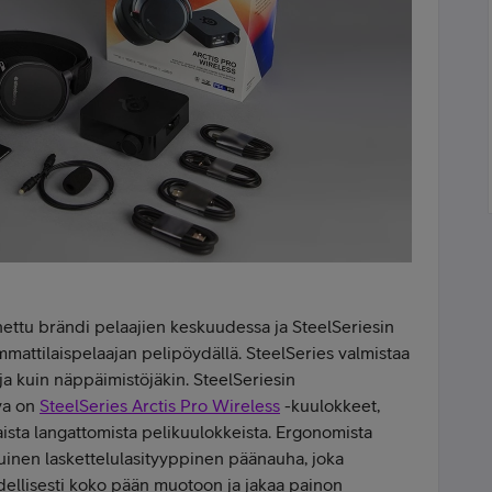
ettu brändi pelaajien keskuudessa ja SteelSeriesin
mmattilaispelaajan pelipöydällä. SteelSeries valmistaa
toja kuin näppäimistöjäkin. SteelSeriesin
va on
SteelSeries Arctis Pro Wireless
-kuulokkeet,
ista langattomista pelikuulokkeista.
Ergonomista
tuinen laskettelulasityyppinen päänauha, joka
ellisesti koko pään muotoon ja jakaa painon