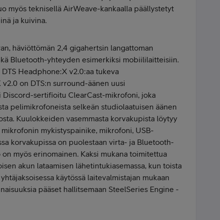
o myös teknisellä AirWeave-kankaalla päällystetyt
inä ja kuivina.
avan, häviöttömän 2,4 gigahertsin langattoman
ä Bluetooth-yhteyden esimerkiksi mobiililaitteisiin.
n DTS Headphone:X v2.0:aa tukeva
 v2.0 on DTS:n surround-äänen uusi
i Discord-sertifioitu ClearCast-mikrofoni, joka
sta pelimikrofoneista selkeän studiolaatuisen äänen
osta.
Kuulokkeiden vasemmasta korvakupista löytyy
mikrofonin mykistyspainike, mikrofoni, USB-
assa korvakupissa on puolestaan virta- ja Bluetooth-
 on myös erinomainen. Kaksi mukana toimitettua
oisen akun lataamisen lähetintukiasemassa, kun toista
yhtäjaksoisessa käytössä laitevalmistajan mukaan
inaisuuksia pääset hallitsemaan SteelSeries Engine -