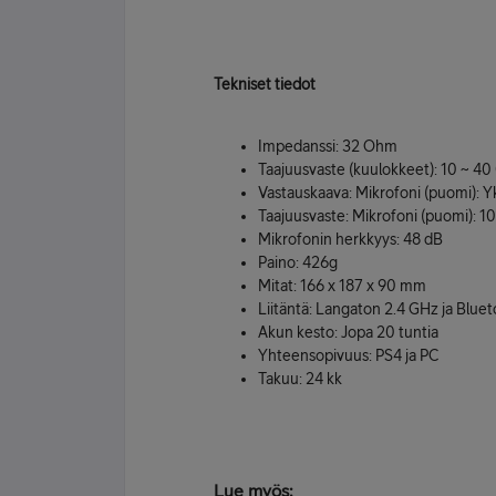
Tekniset tiedot
Impedanssi: 32 Ohm
Taajuusvaste (kuulokkeet): 10 ~ 4
Vastauskaava: Mikrofoni (puomi): Y
Taajuusvaste: Mikrofoni (puomi): 
Mikrofonin herkkyys: 48 dB
Paino: 426g
Mitat: 166 x 187 x 90 mm
Liitäntä: Langaton 2.4 GHz ja Blue
Akun kesto: Jopa 20 tuntia
Yhteensopivuus: PS4 ja PC
Takuu: 24 kk
Lue myös: