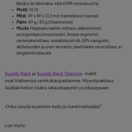
Beidou (ei lähimaksu eikä eSIM-ominaisuutta)
Muisti
: 16 Gt
Mitat
: 49 x 49 x 13,3 mm (rannekkeen kanssa)
Paino
: 69 g / 83 g (titaaniversio)
Muuta
: Happisaturaation mittaus, säätoiminnot,
auringonlasku/nousutiedot, Strava-segmentit,
rannesykemittaus, musiikkikontrolli, GPS-navigointi,
aktiivisuuden ja unen seuranta, päivittäinen resurssitaso, ei
langatonta latausta
Suunto Race
ja
Suunto Race Titanium
-mallit
ovat tilattavissa verkkokaupastamme. Myyntipakkaus
sisältää kellon lisäksi latauskaapelin ja pikaoppaan.
Onko sinulla kyseinen kello jo hankintalistalla?
Lue myös
: