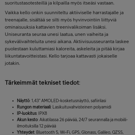
suoritustasotesteillä ja kilpailla myös itseäsi vastaan.
Vaikka kello onkin suunniteltu aktiiviselle harrastajalle ja
treenajalle, sisältää se silti myös hyvinvointiin liittyviä
ominaisuuksia kattavien treenivalikoiman lisäksi.
Uniseuranta seuraa unesi laatua, unen vaiheita ja
sykevälivaihteluita unesi aikana. Aktiivisuusseuranta laskee
puolestaan kuluttamiasi kaloreita, askeleita ja pitää kirjaa
liikuntatavoitteistasi. Kello tarjoaa kattavasti jokaiselle
jotakin.
Tärkeimmät tekniset tiedot
:
Näyttö
: 1,43” AMOLED-kosketusnäyttö, safiirilasi
Rungon materiaali
: Lasikuituvahvisteinen polyamidi
IP-luokitus
: IPX8
Akun kesto
: Aikatilassa 26 päivää, 24/7 seurannalla ja mobiili-
ilmoituksilla 12 päivää
Yhteydet
: Bluetooth 5, Wi-Fi, GPS, Glonass, Galileo, QZSS,