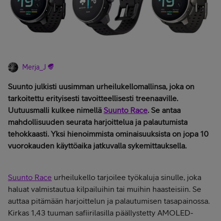
Merja_J
Suunto julkisti uusimman urheilukellomallinsa, joka on
tarkoitettu erityisesti tavoitteellisesti treenaaville.
Uutuusmalli kulkee nimellä
Suunto Race
. Se antaa
mahdollisuuden seurata harjoittelua ja palautumista
tehokkaasti. Yksi hienoimmista ominaisuuksista on jopa 10
vuorokauden käyttöaika jatkuvalla sykemittauksella.
Suunto Race
urheilukello tarjoilee työkaluja sinulle, joka
haluat valmistautua kilpailuihin tai muihin haasteisiin. Se
auttaa pitämään harjoittelun ja palautumisen tasapainossa.
Kirkas 1,43 tuuman safiirilasilla päällystetty AMOLED-