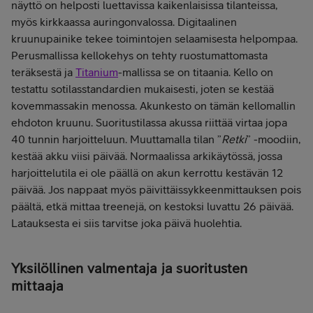
näyttö on helposti luettavissa kaikenlaisissa tilanteissa,
myös kirkkaassa auringonvalossa. Digitaalinen
kruunupainike tekee toimintojen selaamisesta helpompaa.
Perusmallissa kellokehys on tehty ruostumattomasta
teräksestä ja
Titanium
-mallissa se on titaania. Kello on
testattu sotilasstandardien mukaisesti, joten se kestää
kovemmassakin menossa. Akunkesto on tämän kellomallin
ehdoton kruunu. Suoritustilassa akussa riittää virtaa jopa
40 tunnin harjoitteluun. Muuttamalla tilan ”
Retki
” -moodiin,
kestää akku viisi päivää. Normaalissa arkikäytössä, jossa
harjoittelutila ei ole päällä on akun kerrottu kestävän 12
päivää. Jos nappaat myös päivittäissykkeenmittauksen pois
päältä, etkä mittaa treenejä, on kestoksi luvattu 26 päivää.
Latauksesta ei siis tarvitse joka päivä huolehtia.
Yksilöllinen valmentaja ja suoritusten
mittaaja