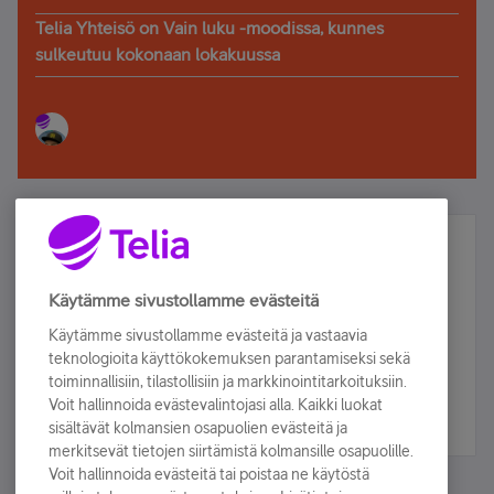
Telia Yhteisö on Vain luku -moodissa, kunnes
sulkeutuu kokonaan lokakuussa
Älä jää paitsi – osallistu ja voita!
Tilaa Telian uutiskirje ja olet mukana arvonnassa.
Käytämme sivustollamme evästeitä
Samalla saat parhaat asiakasedut suoraan
Käytämme sivustollamme evästeitä ja vastaavia
sähköpostiisi.
teknologioita käyttökokemuksen parantamiseksi sekä
toiminnallisiin, tilastollisiin ja markkinointitarkoituksiin.
Voit hallinnoida evästevalintojasi alla. Kaikki luokat
Tilaa nyt
sisältävät kolmansien osapuolien evästeitä ja
merkitsevät tietojen siirtämistä kolmansille osapuolille.
Voit hallinnoida evästeitä tai poistaa ne käytöstä