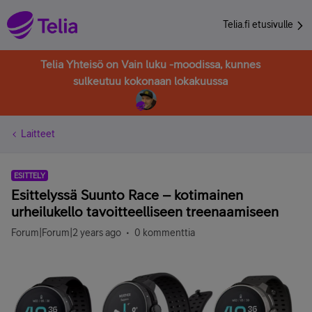
Telia.fi etusivulle
Telia Yhteisö on Vain luku -moodissa, kunnes
sulkeutuu kokonaan lokakuussa
Laitteet
ESITTELY
Esittelyssä Suunto Race – kotimainen
urheilukello tavoitteelliseen treenaamiseen
Forum|Forum|2 years ago
0 kommenttia