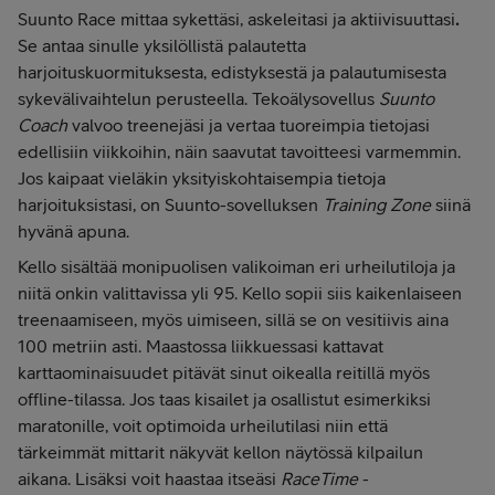
Suunto Race mittaa sykettäsi, askeleitasi ja aktiivisuuttasi
.
Se
antaa sinulle yksilöllistä palautetta
harjoituskuormituksesta, edistyksestä ja palautumisesta
sykevälivaihtelun perusteella. Tekoälysovellus
Suunto
Coach
valvoo treenejäsi ja vertaa tuoreimpia tietojasi
edellisiin viikkoihin, näin saavutat tavoitteesi varmemmin.
Jos kaipaat vieläkin yksityiskohtaisempia tietoja
harjoituksistasi, on Suunto-sovelluksen
Training Zone
siinä
hyvänä apuna.
Kello sisältää monipuolisen valikoiman eri urheilutiloja ja
niitä onkin valittavissa yli 95. Kello sopii siis kaikenlaiseen
treenaamiseen, myös uimiseen, sillä se on vesitiivis aina
100 metriin asti. Maastossa liikkuessasi kattavat
karttaominaisuudet pitävät sinut oikealla reitillä myös
offline-tilassa. Jos taas kisailet ja osallistut esimerkiksi
maratonille, voit optimoida urheilutilasi niin että
tärkeimmät mittarit näkyvät kellon näytössä kilpailun
aikana. Lisäksi voit haastaa itseäsi
RaceTime
-