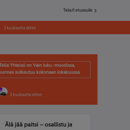
Telia.fi etusivulle
2 kuukautta sitten
Telia Yhteisö on Vain luku -moodissa,
kunnes sulkeutuu kokonaan lokakuussa
2 kuukautta sitten
Älä jää paitsi – osallistu ja