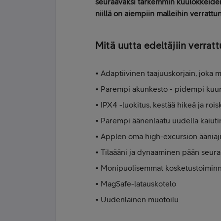
seuraavaksi tarkemmin kuulokkeiden 
niillä on aiempiin malleihin verrattun
Mitä uutta edeltäjiin verrat
• Adaptiivinen taajuuskorjain, joka 
• Parempi akunkesto - pidempi kuun
• IPX4 -luokitus, kestää hikeä ja roi
• Parempi äänenlaatu uudella kaiuti
• Applen oma high-excursion ääniaj
• Tilaääni ja dynaaminen pään seura
• Monipuolisemmat kosketustoimin
• MagSafe-latauskotelo
• Uudenlainen muotoilu