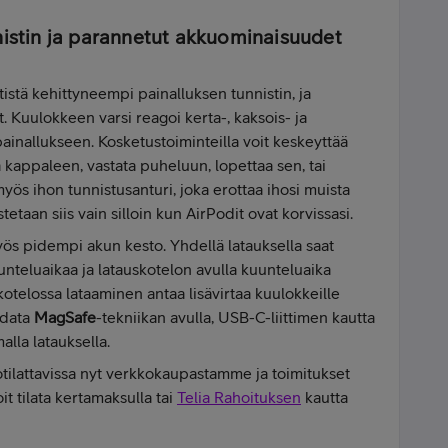
nistin ja parannetut akkuominaisuudet
stä kehittyneempi painalluksen tunnistin, ja
Kuulokkeen varsi reagoi kerta-, kaksois- ja
ainallukseen. Kosketustoiminteilla voit keskeyttää
a kappaleen, vastata puheluun, lopettaa sen, tai
myös ihon tunnistusanturi, joka erottaa ihosi muista
tetaan siis vain silloin kun AirPodit ovat korvissasi.
ös pidempi akun kesto. Yhdellä latauksella saat
nteluaikaa ja latauskotelon avulla kuunteluaika
kotelossa lataaminen antaa lisävirtaa kuulokkeille
adata
MagSafe
-tekniikan avulla, USB-C-liittimen kautta
alla latauksella.
ilattavissa nyt verkkokaupastamme ja toimitukset
t tilata kertamaksulla tai
Telia Rahoituksen
kautta