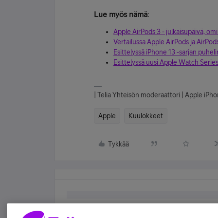
Lue myös nämä
:
Apple AirPods 3 - julkaisupäivä, om
Vertailussa Apple AirPods ja AirPod
Esittelyssä iPhone 13 -sarjan puheli
Esittelyssä uusi Apple Watch Serie
| Telia Yhteisön moderaattori | Apple iP
Apple
Kuulokkeet
Tykkää