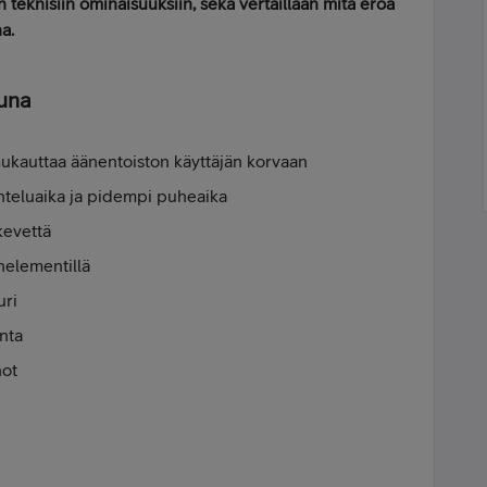
teknisiin ominaisuuksiin, sekä vertaillaan mitä eroa
a.
tuna
mukauttaa äänentoiston käyttäjän korvaan
teluaika ja pidempi puheaika
skevettä
nelementillä
uri
nta
not