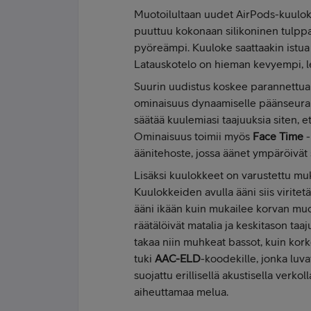
Muotoilultaan uudet AirPods-kuulokk
puuttuu kokonaan silikoninen tulppa
pyöreämpi. Kuuloke saattaakin istua
Latauskotelo on hieman kevyempi, l
Suurin uudistus koskee parannettua
ominaisuus dynaamiselle päänseurann
säätää kuulemiasi taajuuksia siten, et
Ominaisuus toimii myös
Face Time
-
äänitehoste, jossa äänet ympäröivät 
Lisäksi kuulokkeet on varustettu mu
Kuulokkeiden avulla ääni siis viritet
ääni ikään kuin mukailee korvan muot
räätälöivät matalia ja keskitason ta
takaa niin muhkeat bassot, kuin kor
tuki
AAC-ELD
-koodekille, jonka luv
suojattu erillisellä akustisella verk
aiheuttamaa melua.