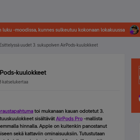
in luku -moodissa, kunnes sulkeutuu kokonaan lokakuussa
Esittelyssä uudet 3. sukupolven AirPods-kuulokkeet
irPods-kuulokkeet
 katselukertaa
eraustapahtuma
toi mukanaan kauan odotetut 3.
tuuskuulokkeet sisältävät
AirPods Pro
-mallista
semmalla hinnalla. Apple on kuitenkin panostanut
seen sekä kattaviin ominaisuuksiin. Tutustutaan