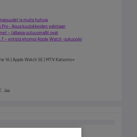
inaisuudet ja muita huhuja
s Pro - Apua kuulokkeiden valintaan
met – tällaisia uutuusmallit ovat
s 7 – entistä ehompi Apple Watch -sukupolvi
hone 16 | Apple Watch SE | MTV Katsomo+
Jaa