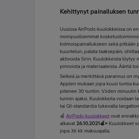
Kehittynyt painalluksen tun
Uusissa AirPods-kuulokkeissa on enti
monipuolisemmat kosketustoiminnot. 
kolmoispainallukseen sekä pitkään p
kuuntelun, palata taaksepäin, ohitta
aktivoida Sirin. Kuulokkeista löytyy 
pinnoista ja materiaaleista. Ääntä tois
Selkeä ja merkittävä parannus on my
Applen mukaan jopa kuusi tuntia kuu
pitenee 30 tuntiin. Viiden minuutin 
tunnin ajaksi. Kuulokkeita voidaan l
tai QI-standardia tukevalla langattom
🍏
AirPods-kuulokkeet
ovat ennakkot
alkavat
26.10.2021🍏>
Kuulokkeet voi
jopa 36 kk maksuajalla.