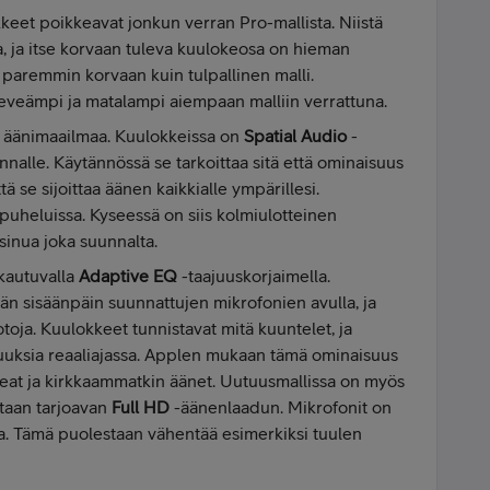
eet poikkeavat jonkun verran Pro-mallista. Niistä
, ja itse korvaan tuleva kuulokeosa on hieman
 paremmin korvaan kuin tulpallinen malli.
eveämpi ja matalampi aiempaan malliin verrattuna.
 äänimaailmaa. Kuulokkeissa on
Spatial Audio
-
alle. Käytännössä se tarkoittaa sitä että ominaisuus
tä se sijoittaa äänen kaikkialle ympärillesi.
puheluissa. Kyseessä on siis kolmiulotteinen
sinua joka suunnalta.
kautuvalla
Adaptive EQ
-taajuuskorjaimella.
ään sisäänpäin suunnattujen mikrofonien avulla, ja
oja. Kuulokkeet tunnistavat mitä kuuntelet, ja
ajuuksia reaaliajassa. Applen mukaan tämä ominaisuus
keat ja kirkkaammatkin äänet. Uutuusmallissa on myös
ataan tarjoavan
Full HD
-äänenlaadun. Mikrofonit on
olla. Tämä puolestaan vähentää esimerkiksi tuulen