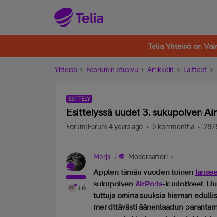
Telia Yhteisö on Va
Yhteisö
Foorumin etusivu
Artikkelit
Laitteet
ESITTELY
Esittelyssä uudet 3. sukupolven A
Forum|Forum|4 years ago
0 kommenttia
2878
Merja_J
Moderaattori
Applen tämän vuoden toinen
lanse
sukupolven
AirPods
-kuulokkeet. Uu
+6
tuttuja ominaisuuksia hieman edulli
merkittävästi äänenlaadun parantami