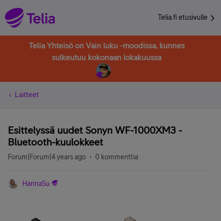
Telia.fi etusivulle
Telia Yhteisö on Vain luku -moodissa, kunnes
sulkeutuu kokonaan lokakuussa
Laitteet
Esittelyssä uudet Sonyn WF-1000XM3 -
Bluetooth-kuulokkeet
Forum|Forum|4 years ago
0 kommenttia
HannaSu