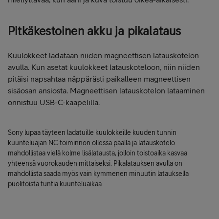
Pitkäkestoinen akku ja pikalataus
Kuulokkeet ladataan niiden magneettisen latauskotelon
avulla. Kun asetat kuulokkeet latauskoteloon, niin niiden
pitäisi napsahtaa näppärästi paikalleen magneettisen
sisäosan ansiosta. Magneettisen latauskotelon lataaminen
onnistuu USB-C-kaapelilla.
Sony lupaa täyteen ladatuille
kuulokkeille kuuden tunnin
kuunteluajan NC-toiminnon ollessa päällä ja latauskotelo
mahdollistaa vielä kolme lisälatausta, jolloin toistoaika kasvaa
yhteensä vuorokauden mittaiseksi.
Pikalatauksen avulla on
mahdollista saada myös vain kymmenen minuutin latauksella
puolitoista tuntia kuunteluaikaa.