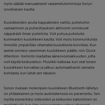
myös säätää manuaalisesti vastamelutoimintoja Sonyn
sovelluksen kautta.
Kuulokkeiden avulla kappaleiden vaihto, puheluihin
vastaaminen ja puheohjauksen aktivointi onnistuvat
näppärästi ilman puhelinta. Voit puhua puheluita
kummankin kuulokkeen kautta. Voit myös kommunikoida
ihmisille ympärilläsi ottamatta kuulokkeita korviltasi. Kun
asetat sormesi vasemman kuulokkeen päälle, niin Quick
Attention -toiminto madaltaa äänenvoimakkuuden, jotta
voit käydä keskustelun. Musiikki katkeaa, kun otat toisen
kuulokkeen korvaltasi ja jatkuu automaattisesti samasta
kohdasta, kun laitat sen takaisin.
Sonyn mukaan molempien kuulokkeen Bluetooth-lähetys
on yhtäaikainen ja myös audiolatenssia on parannettu. Sen
myötä esimerkiksi videoiden ja elokuvien katsominen on
miellyttävää, kun ääni ja kuva toistuu oikea-aikaisesti.