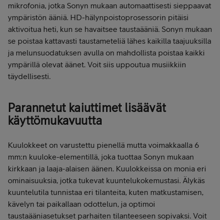
mikrofonia, jotka Sonyn mukaan automaattisesti sieppaavat
ympäristön ääniä. HD-hälynpoistoprosessorin pitäisi
aktivoitua heti, kun se havaitsee taustaääniä. Sonyn mukaan
se poistaa kattavasti taustameteliä lähes kaikilla taajuuksilla
ja melunsuodatuksen avulla on mahdollista poistaa kaikki
ympärillä olevat äänet. Voit siis uppoutua musiikkiin
täydellisesti.
Parannetut kaiuttimet lisäävät
käyttömukavuutta
Kuulokkeet on varustettu pienellä mutta voimakkaalla 6
mm:n kuuloke-elementillä, joka tuottaa Sonyn mukaan
kirkkaan ja laaja-alaisen äänen. Kuulokkeissa on monia eri
ominaisuuksia, jotka tukevat kuuntelukokemustasi. Älykäs
kuuntelutila tunnistaa eri tilanteita, kuten matkustamisen,
kävelyn tai paikallaan odottelun, ja optimoi
taustaääniasetukset parhaiten tilanteeseen sopivaksi. Voit