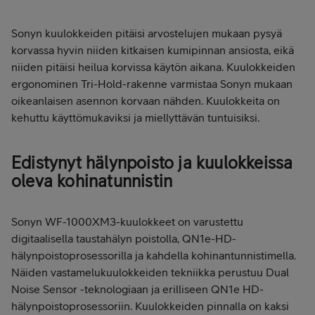
Sonyn kuulokkeiden pitäisi arvostelujen mukaan pysyä
korvassa hyvin niiden kitkaisen kumipinnan ansiosta, eikä
niiden pitäisi heilua korvissa käytön aikana. Kuulokkeiden
ergonominen Tri-Hold-rakenne varmistaa Sonyn mukaan
oikeanlaisen asennon korvaan nähden. Kuulokkeita on
kehuttu käyttömukaviksi ja miellyttävän tuntuisiksi.
Edistynyt hälynpoisto ja kuulokkeissa
oleva kohinatunnistin
Sonyn WF-1000XM3-kuulokkeet on varustettu
digitaalisella taustahälyn poistolla, QN1e-HD-
hälynpoistoprosessorilla ja kahdella kohinantunnistimella.
Näiden vastamelukuulokkeiden tekniikka perustuu Dual
Noise Sensor -teknologiaan ja erilliseen QN1e HD-
hälynpoistoprosessoriin. Kuulokkeiden pinnalla on kaksi