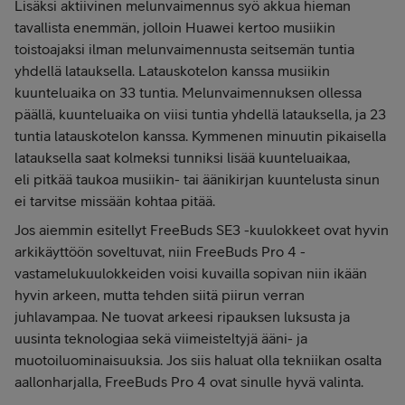
Lisäksi aktiivinen melunvaimennus syö akkua hieman
tavallista enemmän, jolloin Huawei kertoo musiikin
toistoajaksi ilman melunvaimennusta seitsemän tuntia
yhdellä latauksella. Latauskotelon kanssa musiikin
kuunteluaika on 33 tuntia. Melunvaimennuksen ollessa
päällä, kuunteluaika on viisi tuntia yhdellä latauksella, ja 23
tuntia latauskotelon kanssa. Kymmenen minuutin pikaisella
latauksella saat kolmeksi tunniksi lisää kuunteluaikaa,
eli pitkää taukoa musiikin- tai äänikirjan kuuntelusta sinun
ei tarvitse missään kohtaa pitää.
Jos aiemmin esitellyt FreeBuds SE3 -kuulokkeet ovat hyvin
arkikäyttöön soveltuvat, niin FreeBuds Pro 4 -
vastamelukuulokkeiden voisi kuvailla sopivan niin ikään
hyvin arkeen, mutta tehden siitä piirun verran
juhlavampaa. Ne tuovat arkeesi ripauksen luksusta ja
uusinta teknologiaa sekä viimeisteltyjä ääni- ja
muotoiluominaisuuksia. Jos siis haluat olla tekniikan osalta
aallonharjalla, FreeBuds Pro 4 ovat sinulle hyvä valinta.