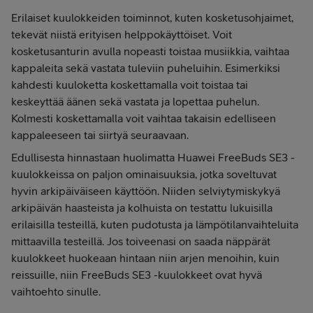
Erilaiset kuulokkeiden toiminnot, kuten kosketusohjaimet,
tekevät niistä erityisen helppokäyttöiset. Voit
kosketusanturin avulla nopeasti toistaa musiikkia, vaihtaa
kappaleita sekä vastata tuleviin puheluihin. Esimerkiksi
kahdesti kuuloketta koskettamalla voit toistaa tai
keskeyttää äänen sekä vastata ja lopettaa puhelun.
Kolmesti koskettamalla voit vaihtaa takaisin edelliseen
kappaleeseen tai siirtyä seuraavaan.
Edullisesta hinnastaan huolimatta Huawei FreeBuds SE3 -
kuulokkeissa on paljon ominaisuuksia, jotka soveltuvat
hyvin arkipäiväiseen käyttöön. Niiden selviytymiskykyä
arkipäivän haasteista ja kolhuista on testattu lukuisilla
erilaisilla testeillä, kuten pudotusta ja lämpötilanvaihteluita
mittaavilla testeillä. Jos toiveenasi on saada näppärät
kuulokkeet huokeaan hintaan niin arjen menoihin, kuin
reissuille, niin FreeBuds SE3 -kuulokkeet ovat hyvä
vaihtoehto sinulle.