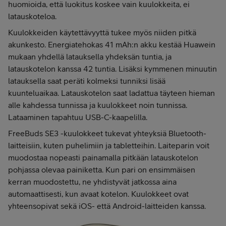
huomioida, että luokitus koskee vain kuulokkeita, ei
latauskoteloa.
Kuulokkeiden käytettävyyttä tukee myös niiden pitkä
akunkesto. Energiatehokas 41 mAh:n akku kestää Huawein
mukaan yhdellä latauksella yhdeksän tuntia, ja
latauskotelon kanssa 42 tuntia. Lisäksi kymmenen minuutin
latauksella saat peräti kolmeksi tunniksi lisää
kuunteluaikaa. Latauskotelon saat ladattua täyteen hieman
alle kahdessa tunnissa ja kuulokkeet noin tunnissa.
Lataaminen tapahtuu USB-C-kaapelilla.
FreeBuds SE3 -kuulokkeet tukevat yhteyksiä Bluetooth-
laitteisiin, kuten puhelimiin ja tabletteihin. Laiteparin voit
muodostaa nopeasti painamalla pitkään latauskotelon
pohjassa olevaa painiketta. Kun pari on ensimmäisen
kerran muodostettu, ne yhdistyvät jatkossa aina
automaattisesti, kun avaat kotelon. Kuulokkeet ovat
yhteensopivat sekä iOS- että Android-laitteiden kanssa.