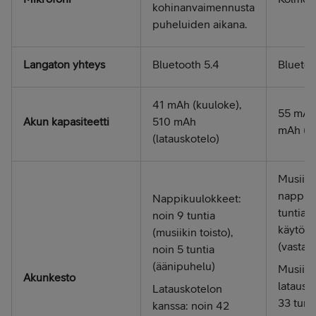
kohinanvaimennusta
puheluiden aikana.
Langaton yhteys
Bluetooth 5.4
Bluetoo
41 mAh (kuuloke),
55 mAh 
Akun kapasiteetti
510 mAh
mAh (la
(latauskotelo)
Musiiki
nappiku
Nappikuulokkeet:
tuntia 
noin 9 tuntia
käytöstä
(musiikin toisto),
(vastam
noin 5 tuntia
(äänipuhelu)
Musiiki
Akunkesto
latausk
Latauskotelon
33 tunt
kanssa: noin 42