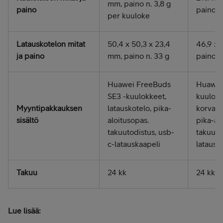
mm, paino n. 3,8 g
paino
paino n
per kuuloke
Latauskotelon mitat
50,4 x 50,3 x 23,4
46,9 x 
ja paino
mm, paino n. 33 g
paino n
Huawei FreeBuds
Huawei
SE3 -kuulokkeet,
kuulokk
Myyntipakkauksen
latauskotelo, pika-
korvakär
sisältö
aloitusopas.
pika-al
takuutodistus, usb-
takuuto
c-latauskaapeli
latausk
Takuu
24 kk
24 kk
Lue lisää: