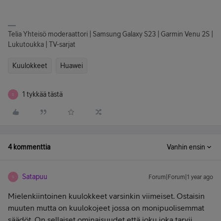
Telia Yhteisö moderaattori | Samsung Galaxy S23 | Garmin Venu 2S |
Lukutoukka | TV-sarjat
Kuulokkeet
Huawei
1 tykkää tästä
S
4 kommenttia
Vanhin ensin
Satapuu
Forum|Forum|1 year ago
S
Mielenkiintoinen kuulokkeet varsinkin viimeiset. Ostaisin
muuten mutta on kuulokojeet jossa on monipuolisemmat
säädöt. On sellaiset ominaisuudet että joku joka tarvii