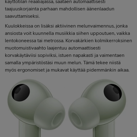
käyttötilan reaaliajassa, säätäen automaattisesti
taajuuskorjainta parhaan mahdollisen äänenlaadun
saavuttamiseksi.
Kuulokkeissa on lisäksi aktiivinen melunvaimennus, jonka
ansiosta voit kuunnella musiikkia siihen uppoutuen, vaikka
lentokoneessa tai metrossa. Korvakärkien kolmikerroksinen
muotomuistivaahto laajentuu automaattisesti
korvakäytäviisi sopiviksi, istuen napakasti ja vaimentaen
samalla ympäristöstäsi muun melun. Tämä tekee niistä
myös ergonomiset ja mukavat käyttää pidemmänkin aikaa.