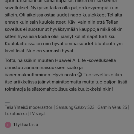
apuna. Itselläni oli samantapaiset niissä oli lisukkeena
sovellukset. Nykyisin taitaa olla paljon kevyempiä kuin
silloin. Oli aikeissa ostaa uudet nappikuulokkeet Telialta
ennen kuin sain kuulolaitteet. Kävi vain niin että Telian
sovellus ei suostunut hyväksymään kauppoja mikä olikin
sitten hyvä asia koska olisi jäänyt kalliit napit turhiksi.
Kuulolaitteissa on niin hyvät ominaisuudet bluutooth ym
kivat lisät. Nuo on varmasti hyvät.
Totta, näissäkin muuten Huawei AI Life -sovelluksella
onnistuu ääniominaisuuksien säätö ja
äänenmukauttaminen. Hyvä nosto 😊 Tuo sovellus olikin
itse artikkelissa jäänyt mainitsematta mutta tuo paljon lisää
toimintoja ja säätömahdollisuuksia kuulokkeisiinkin!
Telia Yhteisö moderaattori | Samsung Galaxy S23 | Garmin Venu 2S |
Lukutoukka | TV-sarjat
1 tykkää tästä
S