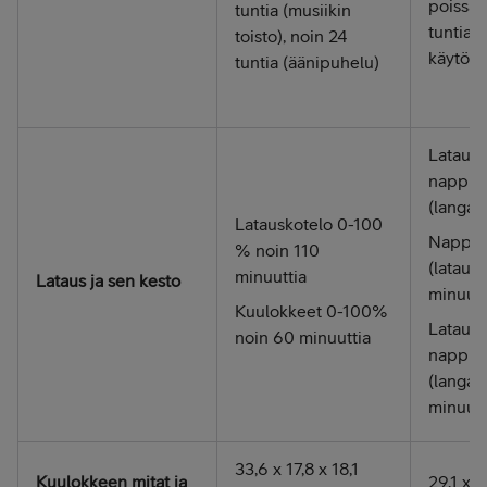
poissa 
tuntia (musiikin
tuntia 
toisto), noin 24
käytöss
tuntia (äänipuhelu)
Latausk
nappiku
(langall
Latauskotelo 0-100
Nappik
% noin 110
(lataus
minuuttia
Lataus ja sen kesto
minuutt
Kuulokkeet 0-100%
Latausk
noin 60 minuuttia
nappiku
(langat
minuutt
33,6 x 17,8 x 18,1
Kuulokkeen mitat ja
29,1 x 