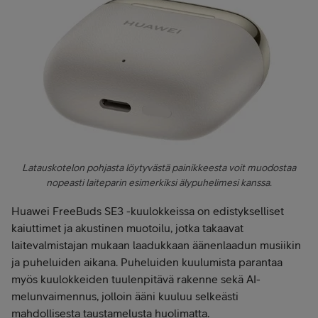
Latauskotelon pohjasta löytyvästä painikkeesta voit muodostaa
nopeasti laiteparin esimerkiksi älypuhelimesi kanssa.
Huawei FreeBuds SE3 -kuulokkeissa on edistykselliset
kaiuttimet ja akustinen muotoilu, jotka takaavat
laitevalmistajan mukaan laadukkaan äänenlaadun musiikin
ja puheluiden aikana. Puheluiden kuulumista parantaa
myös kuulokkeiden tuulenpitävä rakenne sekä AI-
melunvaimennus, jolloin ääni kuuluu selkeästi
mahdollisesta taustamelusta huolimatta.