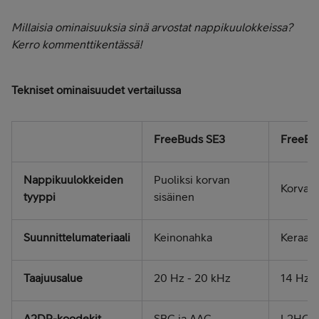
Millaisia ominaisuuksia sinä arvostat nappikuulokkeissa?
Kerro kommenttikentässä!
Tekniset ominaisuudet vertailussa
FreeBuds SE3
FreeBu
Nappikuulokkeiden
Puoliksi korvan
Korvan 
tyyppi
sisäinen
Suunnittelumateriaali
Keinonahka
Keraam
Taajuusalue
20 Hz - 20 kHz
14 Hz -
A2DP-koodekit
SBC ja AAC
L2HC, 