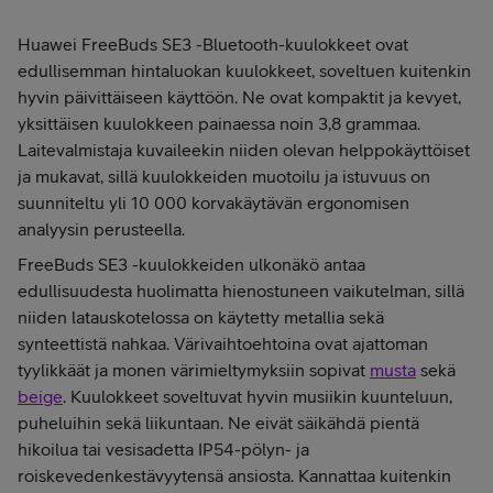
Huawei FreeBuds SE3 -Bluetooth-kuulokkeet ovat
edullisemman hintaluokan kuulokkeet, soveltuen kuitenkin
hyvin päivittäiseen käyttöön. Ne ovat kompaktit ja kevyet,
yksittäisen kuulokkeen painaessa noin 3,8 grammaa.
Laitevalmistaja kuvaileekin niiden olevan helppokäyttöiset
ja mukavat, sillä kuulokkeiden muotoilu ja istuvuus on
suunniteltu yli 10 000 korvakäytävän ergonomisen
analyysin perusteella.
FreeBuds SE3 -kuulokkeiden ulkonäkö antaa
edullisuudesta huolimatta hienostuneen vaikutelman, sillä
niiden latauskotelossa on käytetty metallia sekä
synteettistä nahkaa. Värivaihtoehtoina ovat ajattoman
tyylikkäät ja monen värimieltymyksiin sopivat
musta
sekä
beige
. Kuulokkeet soveltuvat hyvin musiikin kuunteluun,
puheluihin sekä liikuntaan. Ne eivät säikähdä pientä
hikoilua tai vesisadetta IP54-pölyn- ja
roiskevedenkestävyytensä ansiosta. Kannattaa kuitenkin