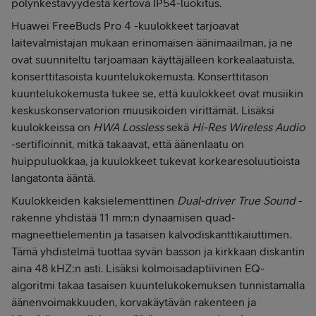
pölynkestävyydestä kertova IP54-luokitus.
Huawei FreeBuds Pro 4 -kuulokkeet tarjoavat
laitevalmistajan mukaan erinomaisen äänimaailman, ja ne
ovat suunniteltu tarjoamaan käyttäjälleen korkealaatuista,
konserttitasoista kuuntelukokemusta. Konserttitason
kuuntelukokemusta tukee se, että kuulokkeet ovat musiikin
keskuskonservatorion muusikoiden virittämät. Lisäksi
kuulokkeissa on
HWA Lossless
sekä
Hi-Res Wireless Audio
-sertifioinnit, mitkä takaavat, että äänenlaatu on
huippuluokkaa, ja kuulokkeet tukevat korkearesoluutioista
langatonta ääntä.
Kuulokkeiden kaksielementtinen
Dual-driver True Sound
-
rakenne yhdistää 11 mm:n dynaamisen quad-
magneettielementin ja tasaisen kalvodiskanttikaiuttimen.
Tämä yhdistelmä tuottaa syvän basson ja kirkkaan diskantin
aina 48 kHZ:n asti. Lisäksi kolmoisadaptiivinen EQ-
algoritmi takaa tasaisen kuuntelukokemuksen tunnistamalla
äänenvoimakkuuden, korvakäytävän rakenteen ja