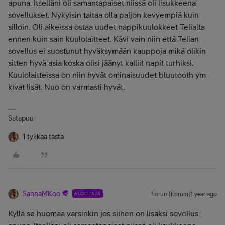
apuna. Itselläni oli samantapaiset niissä oli lisukkeena
sovellukset. Nykyisin taitaa olla paljon kevyempiä kuin
silloin. Oli aikeissa ostaa uudet nappikuulokkeet Telialta
ennen kuin sain kuulolaitteet. Kävi vain niin että Telian
sovellus ei suostunut hyväksymään kauppoja mikä olikin
sitten hyvä asia koska olisi jäänyt kalliit napit turhiksi.
Kuulolaitteissa on niin hyvät ominaisuudet bluutooth ym
kivat lisät. Nuo on varmasti hyvät.
Satapuu
1 tykkää tästä
SannaMKoo
ALOITTAJA
Forum|Forum|1 year ago
Kyllä se huomaa varsinkin jos siihen on lisäksi sovellus