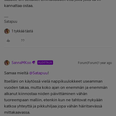
kannattaa ostaa.
Satapuu
1 tykkää tästä
SannaMKoo
ALOITTAJA
Forum|Forum|1 year ago
Samaa mieltä ​
@Satapuu
!
Itselläni on käytössä vielä nappikuulokkeet useamman
vuoden takaa, mutta koko ajan on enemmän ja enemmän
alkanut kiinnostaa niiden päivittäminen vähän
tuoreempaan malliin, etenkin kun ne tahtovat nykyään
katkoa yhteyttä ja pikkuhiljaa jopa vähän häiritsevässä
mittakaavassa.