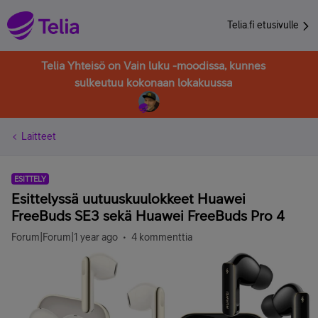
Telia.fi etusivulle
Telia Yhteisö on Vain luku -moodissa, kunnes
sulkeutuu kokonaan lokakuussa
Laitteet
ESITTELY
Esittelyssä uutuuskuulokkeet Huawei
FreeBuds SE3 sekä Huawei FreeBuds Pro 4
Forum|Forum|1 year ago
4 kommenttia