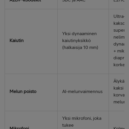
Ultra-ä
kaksois
superm
Yksi dynaaminen
nelima
Kaiutin
kaiutinyksikkö
dynaami
(halkaisija 10 mm)
+ mikro
diaprag
korkeill
Älykäs
kaksi e
Melun poisto
AI-melunvaimennus
korvakä
melunv
Yksi mikrofoni, joka
tukee
Mikrofoni
Kolme m