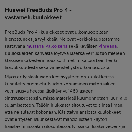
Huawei FreeBuds Pro 4 -
vastamelukuulokkeet
FreeBuds Pro 4 -kuulokkeet ovat ulkomuodoltaan
hienostuneet ja tyylikkäät. Ne ovat verkkokaupastamme
saatavana
mustana
,
valkoisena
sekä keväisen
vihreänä
.
Kuulokkeiden kahvasta löytyvä laserkaiverrus tuo mieleen
klassisen orkesterin jousisoittimet, mikä osaltaan henkii
laadukkuudesta sekä viimeistellystä ulkomuodosta.
Myös erityislaatuiseen kestävyyteen on kuulokkeissa
kiinnitetty huomiota. Niiden keraaminen materiaali on
valmistusvaiheessa läpikäynyt 1480 asteen
sintrausprosessin, missä materiaali kuumennetaan juuri alle
sulamisasteen. Tällöin hiukkaset sitoutuvat toisiinsa ilman,
että ne sulavat kokonaan. Käsittelyn ansiosta kuulokkeet
ovat erityisen iskunkestävät mahdollistaen käytön
haastavimmissakin olosuhteissa. Niissä on lisäksi veden- ja