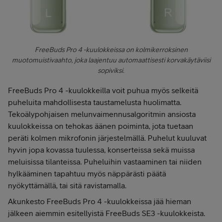
FreeBuds Pro 4 -kuulokkeissa on kolmikerroksinen
muotomuistivaahto, joka laajentuu automaattisesti korvakäytäviisi
sopiviksi.
FreeBuds Pro 4 -kuulokkeilla voit puhua myös selkeitä
puheluita mahdollisesta taustamelusta huolimatta.
Tekoälypohjaisen melunvaimennusalgoritmin ansiosta
kuulokkeissa on tehokas äänen poiminta, jota tuetaan
peräti kolmen mikrofonin järjestelmällä. Puhelut kuuluvat
hyvin jopa kovassa tuulessa, konserteissa sekä muissa
meluisissa tilanteissa. Puheluihin vastaaminen tai niiden
hylkääminen tapahtuu myös näppärästi päätä
nyökyttämällä, tai sitä ravistamalla.
Akunkesto FreeBuds Pro 4 -kuulokkeissa jää hieman
jälkeen aiemmin esitellyistä FreeBuds SE3 -kuulokkeista.