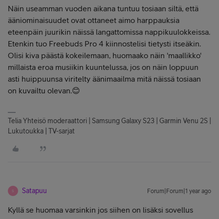
Näin useamman vuoden aikana tuntuu tosiaan siltä, että
ääniominaisuudet ovat ottaneet aimo harppauksia
eteenpäin juurikin näissä langattomissa nappikuulokkeissa.
Etenkin tuo Freebuds Pro 4 kiinnostelisi tietysti itseäkin.
Olisi kiva päästä kokeilemaan, huomaako näin 'maallikko'
millaista eroa musiikin kuuntelussa, jos on näin loppuun
asti huippuunsa viritelty äänimaailma mitä näissä tosiaan
on kuvailtu olevan.😊
Telia Yhteisö moderaattori | Samsung Galaxy S23 | Garmin Venu 2S |
Lukutoukka | TV-sarjat
Satapuu
Forum|Forum|1 year ago
S
Kyllä se huomaa varsinkin jos siihen on lisäksi sovellus