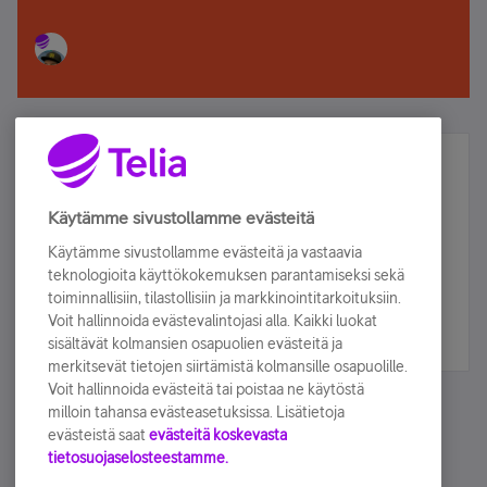
Älä jää paitsi – osallistu ja voita!
Tilaa Telian uutiskirje ja olet mukana arvonnassa.
Käytämme sivustollamme evästeitä
Samalla saat parhaat asiakasedut suoraan
Käytämme sivustollamme evästeitä ja vastaavia
sähköpostiisi.
teknologioita käyttökokemuksen parantamiseksi sekä
toiminnallisiin, tilastollisiin ja markkinointitarkoituksiin.
Voit hallinnoida evästevalintojasi alla. Kaikki luokat
Tilaa nyt
sisältävät kolmansien osapuolien evästeitä ja
merkitsevät tietojen siirtämistä kolmansille osapuolille.
Voit hallinnoida evästeitä tai poistaa ne käytöstä
milloin tahansa evästeasetuksissa. Lisätietoja
evästeistä saat
evästeitä koskevasta
tietosuojaselosteestamme.