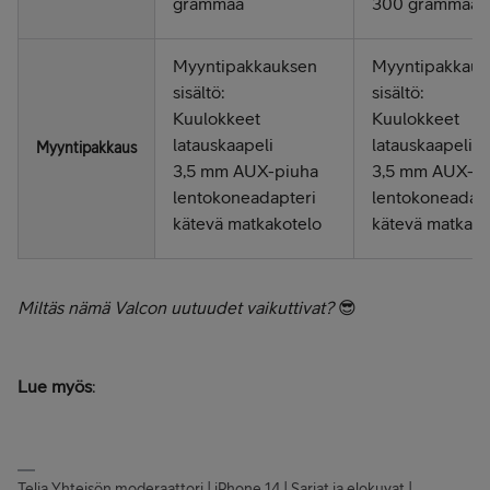
grammaa
300 grammaa
Myyntipakkauksen
Myyntipakkauk
sisältö:
sisältö:
Kuulokkeet
Kuulokkeet
latauskaapeli
latauskaapeli
Myyntipakkaus
3,5 mm AUX-piuha
3,5 mm AUX-p
lentokoneadapteri
lentokoneadapt
kätevä matkakotelo
kätevä matkako
Miltäs nämä Valcon uutuudet vaikuttivat?
😎
Lue myös
:
Telia Yhteisön moderaattori | iPhone 14 | Sarjat ja elokuvat |