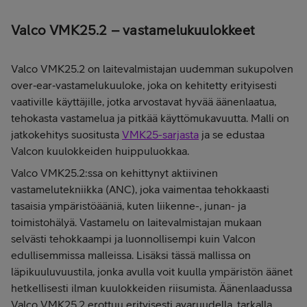
Valco VMK25.2 – vastamelukuulokkeet
Valco VMK25.2 on laitevalmistajan uudemman sukupolven
over‑ear‑vastamelukuuloke, joka on kehitetty erityisesti
vaativille käyttäjille, jotka arvostavat hyvää äänenlaatua,
tehokasta vastamelua ja pitkää käyttömukavuutta. Malli on
jatkokehitys suositusta
VMK25-sarjasta
ja se edustaa
Valcon kuulokkeiden huippuluokkaa.
Valco VMK25.2:ssa on kehittynyt aktiivinen
vastamelutekniikka (ANC), joka vaimentaa tehokkaasti
tasaisia ympäristöääniä, kuten liikenne-, junan- ja
toimistohälyä. Vastamelu on laitevalmistajan mukaan
selvästi tehokkaampi ja luonnollisempi kuin Valcon
edullisemmissa malleissa. Lisäksi tässä mallissa on
läpikuuluvuustila, jonka avulla voit kuulla ympäristön äänet
hetkellisesti ilman kuulokkeiden riisumista. Äänenlaadussa
Valco VMK25.2 erottuu erityisesti avaruudella, tarkalla