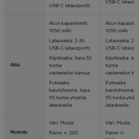
USB-C latauspo
USB-C latausportti
Akun kapasiteetti:
Akun kapasiteet
1050 mAh
1050 mAh
Latausaika: 2-3h,
Latausaika: 2-3
USB-C latausportti
USB-C latauspo
Käyttöaika: Jopa 55
Käyttöaika: Jo
Akku
tuntia
tuntia
vastamelun kanssa
vastamelun kan
Puheaika
Puheaika
handsfreenä: Jopa
handsfreenä: J
95 tuntia yhdellä
95 tuntia yhdel
latauksella
latauksella
Väri: Musta
Väri: Musta
Muotoilu
Paino: n. 200
Paino: n.