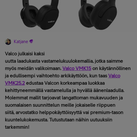
Katjane
Valco julkaisi kaksi
uutta laadukasta vastamelukuulokemallia, jotka saimme
myös meidän valikoimaan.
Valco VMK15
on käytännöllinen
ja edullisempi vaihtoehto arkikäyttöön, kun taas
Valco
VMK25.2
edustaa Valcon korkeampaa luokkaa
kehittyneemmällä vastamelulla ja hyvällä äänenlaadulla.
Molemmat mallit tarjoavat langattoman mukavuuden ja
suomalaisen suunnittelun meille jokaiselle riippuen
siitä, arvostatko helppokäyttöisyyttä vai premium-tason
kuuntelukokemusta. Tutustutaan näihin uutuuksiin
tarkemmin!