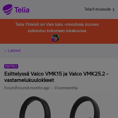
Telia.fi etusivulle
Telia Yhteisö on Vain luku -moodissa, kunnes
sulkeutuu kokonaan lokakuussa
Laitteet
ESITTELY
Esittelyssä Valco VMK15 ja Valco VMK25.2 -
vastamelukuulokkeet
Forum|Forum|6 months ago
0 kommenttia