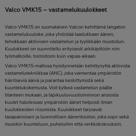
Valco VMK15 – vastamelukuulokkeet
Valco VMK15 on suomalaisen Valcon kehittämä langaton
vastamelukuuloke, joka yhdistää laadukkaan äänen,
tehokkaan aktiivisen vastamelun ja tyylikkään muotoilun.
Kuulokkeet on suunniteltu erityisesti arkikäyttöön niin
työmatkoille, toimistoon kuin vapaa-aikaan.
Valco VMK15-mallissa hyödynnetään kehittynyttä aktiivista
vastamelutekniikkaa (ANC), joka vaimentaa ympäristön
häiritseviä ääniä ja parantaa keskittymistä sekä
kuuntelukokemusta. Voit kytkeä vastamelun päälle
tilanteen mukaan, ja läpikuuluvuustoiminnon ansiosta
kuulet halutessasi ympäristön äänet helposti ilman
kuulokkeiden riisumista. Kuulokkeet tarjoavat
tasapainoisen ja luonnollisen äänentoiston, joka sopii sekä
musiikin kuunteluun, puheluihin että verkkokokouksiin.