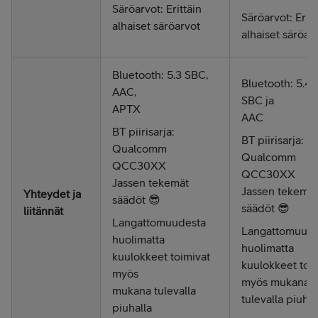
Säröarvot: Erittäin
Säröarvot: Eritt
alhaiset säröarvot
alhaiset säröar
Bluetooth: 5.3 SBC,
Bluetooth: 5.4
AAC,
SBC ja
APTX
AAC
BT piirisarja:
BT piirisarja:
Qualcomm
Qualcomm
QCC30XX
QCC30XX
Jassen tekemät
Jassen tekemät
Yhteydet ja
säädöt 😎
säädöt 😎
liitännät
Langattomuudesta
Langattomuude
huolimatta
huolimatta
kuulokkeet toimivat
kuulokkeet toi
myös
myös mukana
mukana tulevalla
tulevalla piuhal
piuhalla