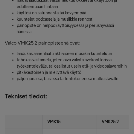
haluat laadukkaat vastamelukuulokkeet arkikäyttöön ja
edullisempaan hintaan
käyttösi on satunnaista tai kevyempää
kuuntelet podcasteja ja musiikkia rennosti
painopiste on helppokäyttöisyydessä ja perushyvässä
äänessä
Valco VMK25.2 painopisteenä ovat:
laadukas äänenlaatu aktiiviseen musiikin kuunteluun
tehokas vastamelu, joten oiva valinta avokonttorissa
työskentelevälle, tai osallistut usein etä- ja videopalavereihin
pitkäkestoinen ja miellyttävä käyttö
paljon junassa, bussissa tai lentokoneessa matkustavalle
Tekniset tiedot:
VMK15
VMK25.2