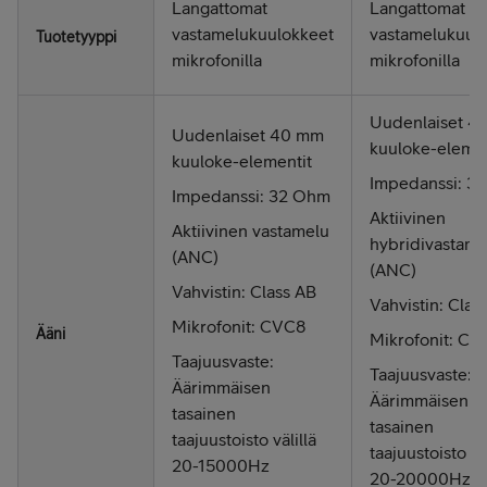
Langattomat
Langattomat
vastamelukuulokkeet
vastamelukuul
Tuotetyyppi
mikrofonilla
mikrofonilla
Uudenlaiset 4
Uudenlaiset 40 mm
kuuloke-elemen
kuuloke-elementit
Impedanssi: 3
Impedanssi: 32 Ohm
Aktiivinen
Aktiivinen vastamelu
hybridivastame
(ANC)
(ANC)
Vahvistin: Class AB
Vahvistin: Clas
Mikrofonit: CVC8
Ääni
Mikrofonit: CV
Taajuusvaste:
Taajuusvaste:
Äärimmäisen
Äärimmäisen
tasainen
tasainen
taajuustoisto välillä
taajuustoisto väl
20-15000Hz
20-20000Hz