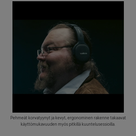
Pehmeät korvatyynyt ja kevyt, ergonominen rakenne takaavat
käyttömukavuuden myös pitkillä kuuntelusessioilla.