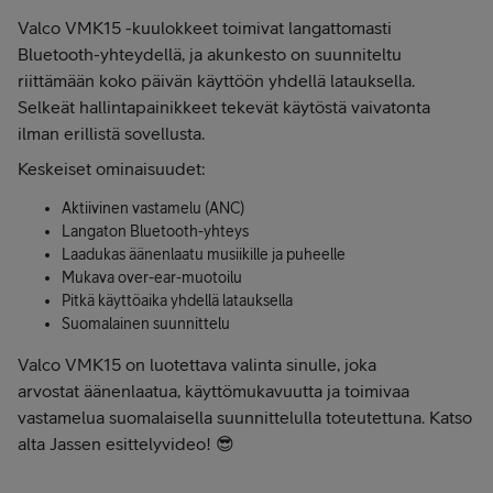
Valco VMK15 -kuulokkeet toimivat langattomasti
Bluetooth-yhteydellä, ja akunkesto on suunniteltu
riittämään koko päivän käyttöön yhdellä latauksella.
Selkeät hallintapainikkeet tekevät käytöstä vaivatonta
ilman erillistä sovellusta.
Keskeiset ominaisuudet:
Aktiivinen vastamelu (ANC)
Langaton Bluetooth-yhteys
Laadukas äänenlaatu musiikille ja puheelle
Mukava over-ear-muotoilu
Pitkä käyttöaika yhdellä latauksella
Suomalainen suunnittelu
Valco VMK15 on luotettava valinta sinulle, joka
arvostat äänenlaatua, käyttömukavuutta ja toimivaa
vastamelua suomalaisella suunnittelulla toteutettuna. Katso
alta Jassen esittelyvideo! 😎