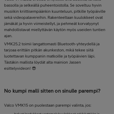
bassolla ja selkeällä puheentoistolla. Se soveltuu hyvin
musiikin kriittisempäänkin kuunteluun, pitkille työpäiville
sekä videopalavereihin. Rakenteeltaan kuulokkeet ovat
jämäkät ja hyvin viimeistellyt, ja pehmeät korvatyynyt
mahdollistavat miellyttävän käytön myös useiden tuntien
ajan.
VMK25.2 toimii langattomasti Bluetooth-yhteydellä ja
tarjoaa erittäin pitkän akunkeston, mikä tekee siitä
luotettavan kumppanin matkoille ja työpäivien läpi.
Tästäkin mallista löydät alta mainion Jassen
esittelyvideon! 😎
No kumpi malli sitten on sinulle parempi?
Valco VMK15 on puolestaan parempi valinta, jos: