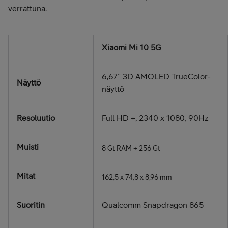
verrattuna.
Xiaomi Mi 10 5G
6,67” 3D AMOLED TrueColor-
Näyttö
näyttö
Resoluutio
Full HD +, 2340 x 1080, 90Hz
Muisti
8 Gt RAM + 256 Gt
Mitat
162,5 x 74,8 x 8,96 mm
Suoritin
Qualcomm Snapdragon 865