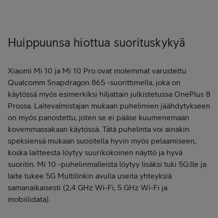
Huippuunsa hiottua suorituskykyä
Xiaomi Mi 10 ja Mi 10 Pro ovat molemmat varustettu
Qualcomm Snapdragon 865 -suorittimella, joka on
käytössä myös esimerkiksi hiljattain julkistetussa OnePlus 8
Prossa. Laitevalmistajan mukaan puhelimien jäähdytykseen
on myös panostettu, joten se ei pääse kuumenemaan
kovemmassakaan käytössä. Tätä puhelinta voi ainakin
speksiensä mukaan suositella hyvin myös pelaamiseen,
koska laitteesta löytyy
suurikokoinen näyttö ja hyvä
suoritin.
Mi 10 -puhelinmalleista löytyy lisäksi tuki 5G:lle ja
laite tukee 5G Multilinkin avulla useita yhteyksiä
samanaikaisesti (2,4 GHz Wi-Fi, 5 GHz Wi-Fi ja
mobiilidata).