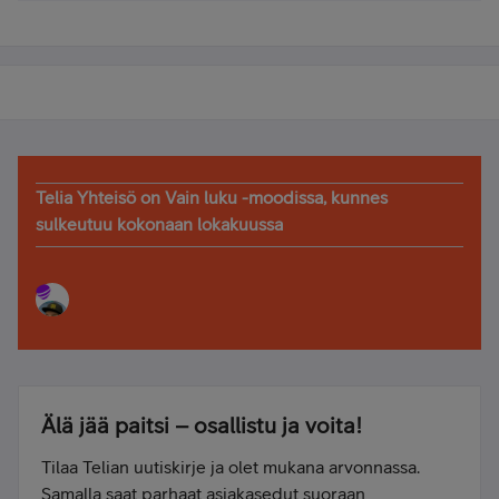
Telia Yhteisö on Vain luku -moodissa, kunnes
sulkeutuu kokonaan lokakuussa
Älä jää paitsi – osallistu ja voita!
Tilaa Telian uutiskirje ja olet mukana arvonnassa.
Samalla saat parhaat asiakasedut suoraan