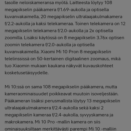
tasolle neloiskameransa myötä. Laitteesta löytyy 108
megapikselin pääkamera
f/1.69-aukolla ja optisella
kuvanvakaimella, 20 megapikselin ultralaajakulmakamera
f/2.2-aukolla ja kaksi telekameraa. Toinen telekamera on
12
megapikselin telekamera f/2.0-aukolla ja 2x optisella
zoomilla. Lisäksi käytössä on
8 megapikselin 3.76x optisen
zoomin telekamera f/2.0-aukolla ja optisella
kuvanvakaimella.
Xiaomi Mi 10 Pron 8 megapikselin
telelinssissä on 50-kertainen digitaalinen zoomaus, mikä
tuo Xiaomin mukaan kaukana näkyvät kuvauskohteet
kosketusetäisyydelle.
Mi 10:ssä on sama 108 megapikselin pääkamera, mutta
kameraominaisuudet poikkeavat muutoin isoveljestään.
Pääkameran lisäksi perusmallista löytyy 13 megapikselin
ultralaajakulmakamera f/2.4-aukolla sekä kaksi 2
megapikselin kameraa f/2.4-aukolla, syvyyskamera ja
makrokamera. Mi 10 Pro -mallin kamera on siis
ominaisuuksiltaan merkittävästi parempi Mi 10 -malliin