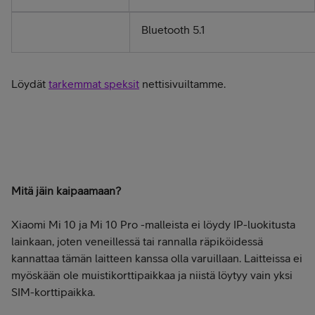
Bluetooth 5.1
Löydät
tarkemmat speksit
nettisivuiltamme.
Tilaa Xiaomi Mi 10 tai Mi 10 Pro
Mitä jäin kaipaamaan?
Xiaomi Mi 10 ja Mi 10 Pro -malleista ei löydy IP-luokitusta
lainkaan, joten veneillessä tai rannalla räpiköidessä
kannattaa tämän laitteen kanssa olla varuillaan. Laitteissa ei
myöskään ole muistikorttipaikkaa ja niistä löytyy vain yksi
SIM-korttipaikka.