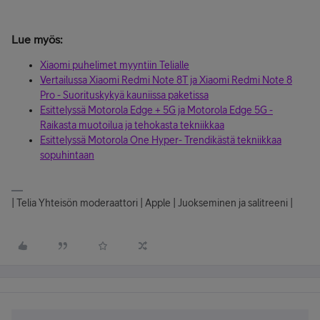
Lue myös:
Xiaomi puhelimet myyntiin Telialle
Vertailussa Xiaomi Redmi Note 8T ja Xiaomi Redmi Note 8
Pro - Suorituskykyä kauniissa paketissa
Esittelyssä Motorola Edge + 5G ja Motorola Edge 5G -
Raikasta muotoilua ja tehokasta tekniikkaa
Esittelyssä Motorola One Hyper- Trendikästä tekniikkaa
sopuhintaan
| Telia Yhteisön moderaattori | Apple | Juokseminen ja salitreeni |