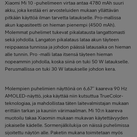
Xiaomi Mi 10 -puhelimeen virtaa antaa 4780 mAh suuri
akku, joka kestää eri arvosteluiden mukaan yllättävän
pitkään käyttöä ilman tarvetta lataukselle. Pro-mallissa
akun kapasiteetti on hieman pienempi (4500 mAh).
Molemmat puhelimet tukevat pikalatausta langattomasti
sekä johdolla. Langaton pikalataus lataa akun täyteen
reippaassa tunnissa ja johdon päässä latausaika on hieman
alle tunnin. Pro -malli lataa itsensä täyteen hieman
nopeammin johdolla, koska siinä on tuki 50 W lataukselle.
Perusmallissa on tuki 30 W lataukselle johdon kera.
Molempien puhelimien näyttönä on 6,67” kaareva 90 Hz
AMOLED-näyttö, joka käyttää niin kutsuttua TrueColor-
teknologiaa, ja mahdollistaa täten laitevalmistajan mukaan
erittäin tarkan ja kauniin värimaailman. Mi 10:n kaareva
muotoilu takaa Xiaomin mukaan mukavan käytettävyyden
jokaiselle kädelle.
Sormenjälkilukija on näissä puhelimissa
sijoitettu näytön alle. Paketin mukana toimitetaan myös