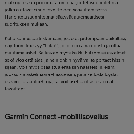
matkojen sekä puolimaratonin harjoittelusuunnitelmia,
jotka auttavat sinua tavoitteiden saavuttamisessa.
Harjoittelusuunnitelmat säätyvät automaattisesti
suorituksen mukaan.
Kello kannustaa liikkumaan; jos olet pidempään paikallasi,
näyttöön ilmestyy "Liiku!", jolloin on aina nousta ja ottaa
muutama askel. Se laskee myös kaikki kulkemasi askelmat
sekä ylös että alas, ja näin onkin hyvä valita portaat hissin
sijaan. Voit myös osallistua erilaisiin haasteisiin, esim.
juoksu -ja askelmäärä -haasteisiin, joita kellosta löydät
useampia vaihtoehtoja, tai voit asettaa itsellesi omat
tavoitteet.
Garmin Connect -mobiilisovellus