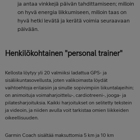
ja antaa vinkkejä päivän tahdittamiseen; milloin
on hyvä energia liikkumiseen, milloin taas on
hyvä hetki levätä ja kerätä voimia seuraavaan
päivään.
Henkilökohtainen "personal trainer"
Kellosta löytyy yli 20 valmiiksi ladattua GPS- ja
sisäliikuntasovellusta, joten valikoimasta löydät
vaihtoehtoja erilaisiin ja sinulle sopivimpiin liikuntalajeihin;
on animoituja voimaharjoittelu-, cardiotreeni-, jooga- ja
pilatesharjoituksia. Kaikki harjoitukset on selitetty tekstein
ja videoin, ja niiden avulla voit tarkistaa omien liikkeiden
oikeellisuuden.
Garmin Coach sisältää maksuttomia 5 km ja 10 km