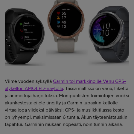
Viime vuoden syksyllä
Garmin toi markkinoille Venu GPS-
älykellon AMOLED-näytöllä
. Tässä mallissa on väriä, liikettä
ja animoituja harjoituksia. Monipuolisten toimintojen vuoksi
akunkestosta ei ole tingitty ja Garmin lupaakin kellolle
virtaa jopa viideksi päiväksi; GPS- ja musiikkitilassa kesto
on lyhyempi, maksimissaan 6 tuntia. Akun täyteenlatauskin
tapahtuu Garminin mukaan nopeasti, noin tunnin aikana.