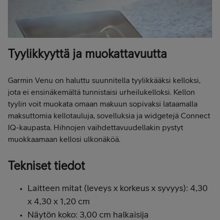
Tyylikkyyttä ja muokattavuutta
Garmin Venu on haluttu suunnitella tyylikkääksi kelloksi,
jota ei ensinäkemältä tunnistaisi urheilukelloksi. Kellon
tyylin voit muokata omaan makuun sopivaksi lataamalla
maksuttomia kellotauluja, sovelluksia ja widgetejä Connect
IQ-kaupasta. Hihnojen vaihdettavuudellakin pystyt
muokkaamaan kellosi ulkonäköä.
Tekniset tiedot
Laitteen mitat (leveys x korkeus x syvyys): 4,30
x 4,30 x 1,20 cm
Näytön koko: 3,00 cm halkaisija