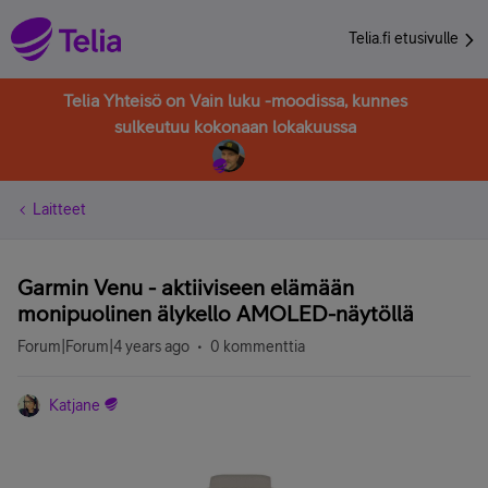
Telia.fi etusivulle
Telia Yhteisö on Vain luku -moodissa, kunnes
sulkeutuu kokonaan lokakuussa
Laitteet
Garmin Venu - aktiiviseen elämään
monipuolinen älykello AMOLED-näytöllä
Forum|Forum|4 years ago
0 kommenttia
Katjane