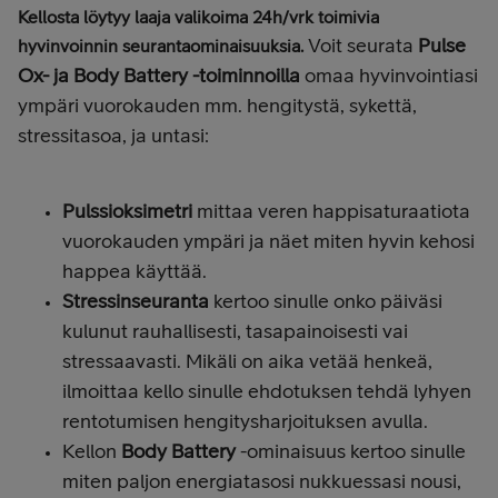
Kellosta löytyy laaja valikoima 24h/vrk toimivia
Voit seurata
Pulse
hyvinvoinnin seurantaominaisuuksia.
Ox- ja Body Battery -toiminnoilla
omaa hyvinvointiasi
ympäri vuorokauden mm. hengitystä, sykettä,
stressitasoa, ja untasi:
Pulssioksimetri
mittaa veren happisaturaatiota
vuorokauden ympäri ja näet miten hyvin kehosi
happea käyttää.
Stressinseuranta
kertoo sinulle onko päiväsi
kulunut rauhallisesti, tasapainoisesti vai
stressaavasti. Mikäli on aika vetää henkeä,
ilmoittaa kello sinulle ehdotuksen tehdä lyhyen
rentotumisen hengitysharjoituksen avulla.
Kellon
Body Battery
-ominaisuus kertoo sinulle
miten paljon energiatasosi nukkuessasi nousi,