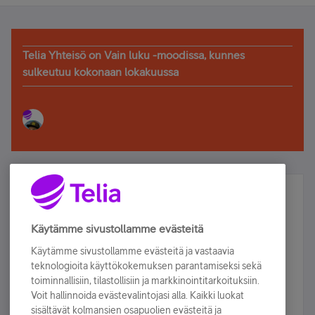
Telia Yhteisö on Vain luku -moodissa, kunnes
sulkeutuu kokonaan lokakuussa
Älä jää paitsi – osallistu ja voita!
Tilaa Telian uutiskirje ja olet mukana arvonnassa.
Käytämme sivustollamme evästeitä
Samalla saat parhaat asiakasedut suoraan
Käytämme sivustollamme evästeitä ja vastaavia
sähköpostiisi.
teknologioita käyttökokemuksen parantamiseksi sekä
toiminnallisiin, tilastollisiin ja markkinointitarkoituksiin.
Voit hallinnoida evästevalintojasi alla. Kaikki luokat
Tilaa nyt
sisältävät kolmansien osapuolien evästeitä ja