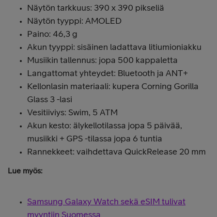
Näytön tarkkuus: 390 x 390 pikseliä
Näytön tyyppi: AMOLED
Paino: 46,3 g
Akun tyyppi: sisäinen ladattava litiumioniakku
Musiikin tallennus: jopa 500 kappaletta
Langattomat yhteydet: Bluetooth ja ANT+
Kellonlasin materiaali: kupera Corning Gorilla
Glass 3 -lasi
Vesitiiviys: Swim, 5 ATM
Akun kesto: älykellotilassa jopa 5 päivää,
musiikki + GPS -tilassa jopa 6 tuntia
Rannekkeet: vaihdettava QuickRelease 20 mm
Lue myös:
Samsung Galaxy Watch sekä eSIM tulivat
myyntiin Suomessa