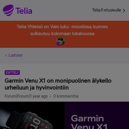
Telia.fi etusivulle
Telia Yhteisö on Vain luku -moodissa, kunnes
sulkeutuu kokonaan lokakuussa
Laitteet
ESITTELY
Garmin Venu X1 on monipuolinen älykello
urheiluun ja hyvinvointiin
Forum|Forum|1 year ago
0 kommenttia