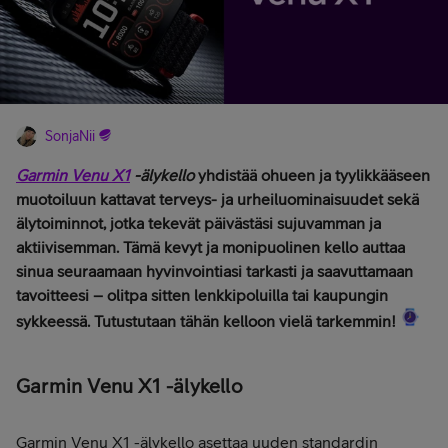
SonjaNii
Garmin Venu X1
-älykello
yhdistää ohueen ja tyylikkääseen
muotoiluun kattavat terveys- ja urheiluominaisuudet sekä
älytoiminnot, jotka tekevät päivästäsi sujuvamman ja
aktiivisemman. Tämä kevyt ja monipuolinen kello auttaa
sinua seuraamaan hyvinvointiasi tarkasti ja saavuttamaan
tavoitteesi – olitpa sitten lenkkipoluilla tai kaupungin
sykkeessä. Tutustutaan tähän kelloon vielä tarkemmin!
Garmin Venu X1 -älykello
Garmin Venu X1 -älykello asettaa uuden standardin