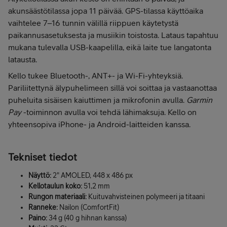
akunsäästötilassa jopa 11 päivää. GPS-tilassa käyttöaika
vaihtelee 7–16 tunnin välillä riippuen käytetystä
paikannusasetuksesta ja musiikin toistosta. Lataus tapahtuu
mukana tulevalla USB-kaapelilla, eikä laite tue langatonta
latausta.
Kello tukee Bluetooth-, ANT+- ja Wi-Fi-yhteyksiä.
Pariliitettynä älypuhelimeen sillä voi soittaa ja vastaanottaa
puheluita sisäisen kaiuttimen ja mikrofonin avulla.
Garmin
Pay
-toiminnon avulla voi tehdä lähimaksuja. Kello on
yhteensopiva iPhone- ja Android-laitteiden kanssa.
Tekniset tiedot
Näyttö:
2" AMOLED, 448 x 486 px
Kellotaulun koko:
51,2 mm
Rungon materiaali:
Kuituvahvisteinen polymeeri ja titaani
Ranneke:
Nailon (ComfortFit)
Paino:
34 g (40 g hihnan kanssa)