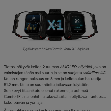
Tyylikäs ja tehokas Garmin Venu X1 -älykello
Tietosi näkyvät kellon 2 tuuman
AMOLED-näytöllä
, joka on
valmistajan tähän asti suurin ja se on suojattu
safiirilinssillä
.
Kellon rungon paksuus on 8 mm ja kellotaulun halkaisija
51,2 mm. Kello on suunniteltu jatkuvaan käyttöön.
Sen kevyt titaanikotelo, ohut rakenne ja pehmeä
ComfortFit-nailonhihna tekevät siitä miellyttävän ranteessa
koko päivän ja yön ajan.
Älykellotilassa akun kesto on enintään 8 päivää, ja