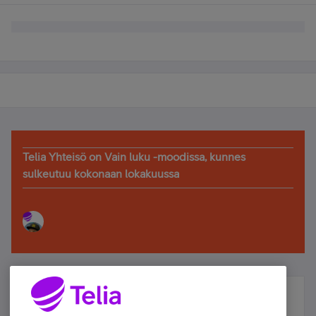
Telia Yhteisö on Vain luku -moodissa, kunnes
sulkeutuu kokonaan lokakuussa
Älä jää paitsi – osallistu ja voita!