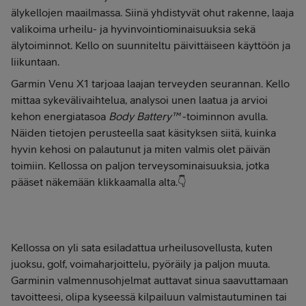
älykellojen maailmassa. Siinä yhdistyvät ohut rakenne, laaja
valikoima urheilu- ja hyvinvointiominaisuuksia sekä
älytoiminnot. Kello on suunniteltu päivittäiseen käyttöön ja
liikuntaan.
Garmin Venu X1 tarjoaa laajan terveyden seurannan. Kello
mittaa sykevälivaihtelua, analysoi unen laatua ja arvioi
kehon energiatasoa
Body Battery™
-toiminnon avulla.
Näiden tietojen perusteella saat käsityksen siitä, kuinka
hyvin kehosi on palautunut ja miten valmis olet päivän
toimiin. Kellossa on paljon terveysominaisuuksia, jotka
pääset näkemään klikkaamalla alta.👇
Kellossa on yli sata esiladattua urheilusovellusta, kuten
juoksu, golf, voimaharjoittelu, pyöräily ja paljon muuta.
Garminin valmennusohjelmat auttavat sinua saavuttamaan
tavoitteesi, olipa kyseessä kilpailuun valmistautuminen tai