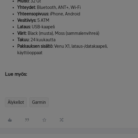
Muisti:
32 Gt
Yhteydet:
Bluetooth, ANT+, Wi-Fi
Yhteensopivuus:
iPhone, Android
Vesitiiviys:
5 ATM
Lataus:
USB-kaapeli
Värit:
Black (musta), Moss (sammalenvihreä)
Takuu:
24 kuukautta
Pakkauksen sisältö:
Venu X1, lataus-/datakaapeli,
käyttöoppaat
Lue myös:
Älykellot
Garmin