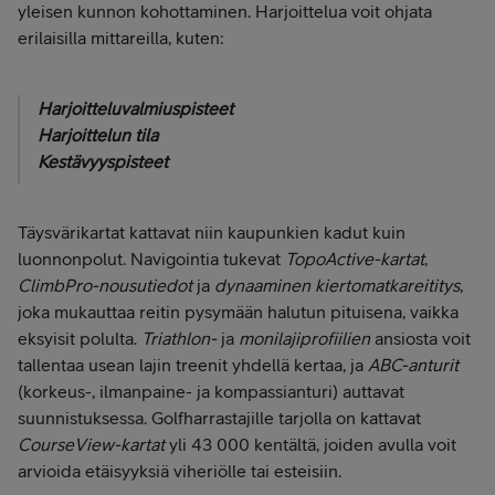
yleisen kunnon kohottaminen. Harjoittelua voit ohjata
erilaisilla mittareilla, kuten:
Harjoitteluvalmiuspisteet
Harjoittelun tila
Kestävyyspisteet
Täysvärikartat kattavat niin kaupunkien kadut kuin
luonnonpolut. Navigointia tukevat
TopoActive-kartat
,
ClimbPro-nousutiedot
ja
dynaaminen kiertomatkareititys
,
joka mukauttaa reitin pysymään halutun pituisena, vaikka
eksyisit polulta.
Triathlon-
ja
monilajiprofiilien
ansiosta voit
tallentaa usean lajin treenit yhdellä kertaa, ja
ABC-anturit
(korkeus-, ilmanpaine- ja kompassianturi) auttavat
suunnistuksessa. Golfharrastajille tarjolla on kattavat
CourseView-kartat
yli 43 000 kentältä, joiden avulla voit
arvioida etäisyyksiä viheriölle tai esteisiin.