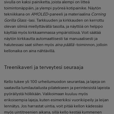
sivulla on kaksi painiketta, joista alempi on litteä
toimintonäppäin, ja ylempi pyöreä kotipainike. Näytön
tekniikkana on
AMOLED
-paneeli ja materiaalina
Corning
Gorilla Glass
-lasi. Tarkkuuden ja kirkkauden on kerrottu
olevan silmiä miellyttävällä tasolla, ja näyttöä on helppo
käyttää myös kirkkaammassa ympäristössä. Voit säätää
näytön kirkkautta automaattisesti tai manuaalisesti ja
halutessasi saat siihen myös
aina päällä
-toiminnon, jolloin
kellonaika on aina nähtävillä.
Treenikaveri ja terveytesi seuraaja
Kello tukee yli 100 urheilumuodon seurantaa, ja lajeja on
saatavilla lumilautailusta pilatekseen ja perinteisistä lajeista
pyöräilystä hölkkään. Valikoimaan kuuluu myös
erikoisempia lajeja, kuten esimerkiksi vuorikiipeily ja leijan
lennätys. Jos harrastat uintia, voit pitää kellon kädessäsi
myös uintitreenien aikana, sillä kello kestää kymmenen