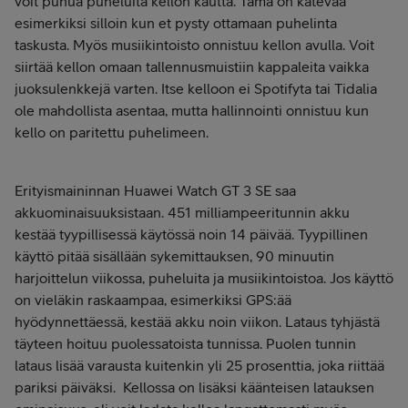
voit puhua puheluita kellon kautta. Tämä on kätevää
esimerkiksi silloin kun et pysty ottamaan puhelinta
taskusta. Myös musiikintoisto onnistuu kellon avulla. Voit
siirtää kellon omaan tallennusmuistiin kappaleita vaikka
juoksulenkkejä varten. Itse kelloon ei Spotifyta tai Tidalia
ole mahdollista asentaa, mutta hallinnointi onnistuu kun
kello on paritettu puhelimeen.
Erityismaininnan Huawei Watch GT 3 SE saa
akkuominaisuuksistaan. 451 milliampeeritunnin akku
kestää tyypillisessä käytössä noin 14 päivää. Tyypillinen
käyttö pitää sisällään sykemittauksen, 90 minuutin
harjoittelun viikossa, puheluita ja musiikintoistoa. Jos käyttö
on vieläkin raskaampaa, esimerkiksi GPS:ää
hyödynnettäessä, kestää akku noin viikon. Lataus tyhjästä
täyteen hoituu puolessatoista tunnissa. Puolen tunnin
lataus lisää varausta kuitenkin yli 25 prosenttia, joka riittää
pariksi päiväksi. Kellossa on lisäksi käänteisen latauksen