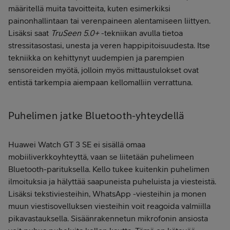
määritellä muita tavoitteita, kuten esimerkiksi
painonhallintaan tai verenpaineen alentamiseen liittyen.
Lisäksi saat
TruSeen 5.0+
-tekniikan avulla tietoa
stressitasostasi, unesta ja veren happipitoisuudesta. Itse
tekniikka on kehittynyt uudempien ja parempien
sensoreiden myötä, jolloin myös mittaustulokset ovat
entistä tarkempia aiempaan kellomalliin verrattuna.
Puhelimen jatke Bluetooth-yhteydellä
Huawei Watch GT 3 SE ei sisällä omaa
mobiiliverkkoyhteyttä, vaan se liitetään puhelimeen
Bluetooth-parituksella. Kello tukee kuitenkin puhelimen
ilmoituksia ja hälyttää saapuneista puheluista ja viesteistä.
Lisäksi tekstiviesteihin, WhatsApp -viesteihin ja monen
muun viestisovelluksen viesteihin voit reagoida valmiilla
pikavastauksella. Sisäänrakennetun mikrofonin ansiosta