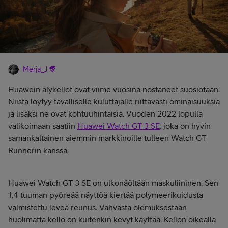
Merja_J
Huawein älykellot ovat viime vuosina nostaneet suosiotaan.
Niistä löytyy tavalliselle kuluttajalle riittävästi ominaisuuksia
ja lisäksi ne ovat kohtuuhintaisia. Vuoden 2022 lopulla
valikoimaan saatiin
Huawei Watch GT 3 SE
, joka on hyvin
samankaltainen aiemmin markkinoille tulleen Watch GT
Runnerin kanssa.
Huawei Watch GT 3 SE on ulkonäöltään maskuliininen. Sen
1,4 tuuman pyöreää näyttöä kiertää polymeerikuidusta
valmistettu leveä reunus. Vahvasta olemuksestaan
huolimatta kello on kuitenkin kevyt käyttää. Kellon oikealla