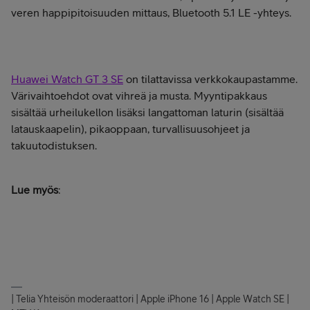
veren happipitoisuuden mittaus, Bluetooth 5.1 LE -yhteys.
Huawei Watch GT 3 SE
on tilattavissa verkkokaupastamme.
Värivaihtoehdot ovat vihreä ja musta. Myyntipakkaus
sisältää urheilukellon lisäksi langattoman laturin (sisältää
latauskaapelin), pikaoppaan, turvallisuusohjeet ja
takuutodistuksen.
Lue myös
:
| Telia Yhteisön moderaattori | Apple iPhone 16 | Apple Watch SE |