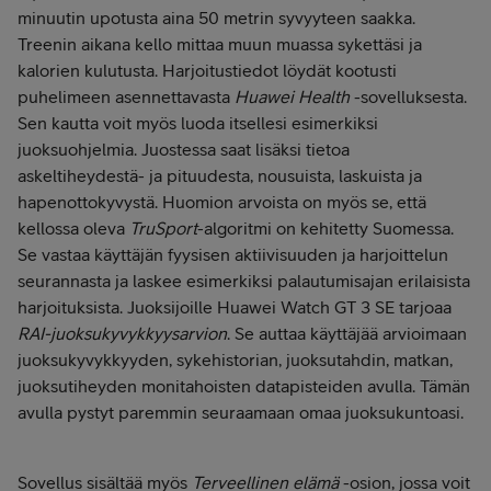
minuutin upotusta aina 50 metrin syvyyteen saakka.
Treenin aikana kello mittaa muun muassa sykettäsi ja
kalorien kulutusta. Harjoitustiedot löydät kootusti
puhelimeen asennettavasta
Huawei Health
-sovelluksesta.
Sen kautta voit myös luoda itsellesi esimerkiksi
juoksuohjelmia. Juostessa saat lisäksi tietoa
askeltiheydestä- ja pituudesta, nousuista, laskuista ja
hapenottokyvystä. Huomion arvoista on myös se, että
kellossa oleva
TruSport
-algoritmi on kehitetty Suomessa.
Se vastaa käyttäjän fyysisen aktiivisuuden ja harjoittelun
seurannasta ja laskee esimerkiksi palautumisajan erilaisista
harjoituksista. Juoksijoille Huawei Watch GT 3 SE tarjoaa
RAI-juoksukyvykkyysarvion
. Se auttaa käyttäjää arvioimaan
juoksukyvykkyyden, sykehistorian, juoksutahdin, matkan,
juoksutiheyden monitahoisten datapisteiden avulla. Tämän
avulla pystyt paremmin seuraamaan omaa juoksukuntoasi.
Sovellus sisältää myös
Terveellinen elämä
-osion, jossa voit