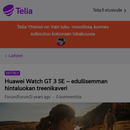
Telia.fi etusivulle
Telia Yhteisö on Vain luku -moodissa, kunnes
sulkeutuu kokonaan lokakuussa
Laitteet
ESITTELY
Huawei Watch GT 3 SE – edullisemman
hintaluokan treenikaveri
Forum|Forum|3 years ago
0 kommenttia