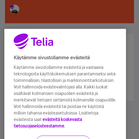
Älä jää paitsi – osallistu ja voita!
Tilaa Telian uutiskirje ja olet mukana arvonnassa.
Käytämme sivustollamme evästeitä
Samalla saat parhaat asiakasedut suoraan
Käytämme sivustollamme evästeitä ja vastaavia
sähköpostiisi.
teknologioita käyttökokemuksen parantamiseksi sekä
toiminnallisiin, tilastollisiin ja markkinointitarkoituksiin.
Voit hallinnoida evästevalintojasi alla. Kaikki luokat
Tilaa nyt
sisältävät kolmansien osapuolien evästeitä ja
merkitsevät tietojen siirtämistä kolmansille osapuolille.
Voit hallinnoida evästeitä tai poistaa ne käytöstä
milloin tahansa evästeasetuksissa. Lisätietoja
evästeistä saat
evästeitä koskevasta
tietosuojaselosteestamme.