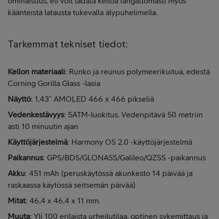
ominaisuus, eli voit ladata kelloa langattomasti myös
käänteistä latausta tukevalla älypuhelimella.
Tarkemmat tekniset tiedot:
Kellon materiaali
: Runko ja reunus polymeerikuitua, edestä
Corning Gorilla Glass -lasia
Näyttö
: 1,43” AMOLED 466 x 466 pikseliä
Vedenkestävyys
: 5ATM-luokitus. Vedenpitävä 50 metriin
asti 10 minuutin ajan
Käyttöjärjestelmä
: Harmony OS 2.0 -käyttöjärjestelmä
Paikannus
: GPS/BDS/GLONASS/Galileo/QZSS -paikannus
Akku
: 451 mAh (peruskäytössä akunkesto 14 päivää ja
raskaassa käytössä seitsemän päivää)
Mitat
: 46,4 x 46,4 x 11 mm.
Muuta
: Yli 100 erilaista urheilutilaa, optinen sykemittaus ja