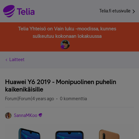
Telia.fi etusivulle
Telia Yhteisö on Vain luku -moodissa, kunnes
sulkeutuu kokonaan lokakuussa
Laitteet
Huawei Y6 2019 - Monipuolinen puhelin
kaikenikäisille
Forum|Forum|4 years ago
0 kommenttia
SannaMKoo