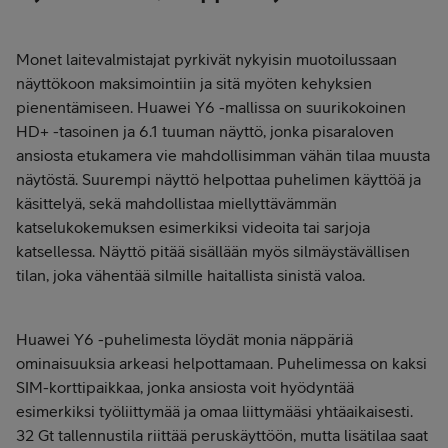
Monet laitevalmistajat pyrkivät nykyisin muotoilussaan
näyttökoon maksimointiin ja sitä myöten kehyksien
pienentämiseen. Huawei Y6 -mallissa on suurikokoinen
HD+ -tasoinen ja 6.1 tuuman näyttö, jonka pisaraloven
ansiosta etukamera vie mahdollisimman vähän tilaa muusta
näytöstä. Suurempi näyttö helpottaa puhelimen käyttöä ja
käsittelyä, sekä mahdollistaa miellyttävämmän
katselukokemuksen esimerkiksi videoita tai sarjoja
katsellessa. Näyttö pitää sisällään myös silmäystävällisen
tilan, joka vähentää silmille haitallista sinistä valoa.
Huawei Y6 -puhelimesta löydät monia näppäriä
ominaisuuksia arkeasi helpottamaan. Puhelimessa on kaksi
SIM-korttipaikkaa, jonka ansiosta voit hyödyntää
esimerkiksi työliittymää ja omaa liittymääsi yhtäaikaisesti.
32 Gt tallennustila riittää peruskäyttöön, mutta lisätilaa saat