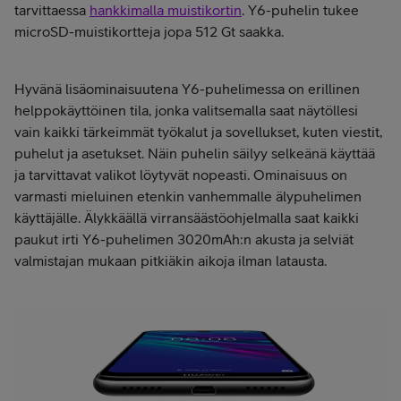
tarvittaessa
hankkimalla muistikortin
. Y6-puhelin tukee
microSD-muistikortteja jopa 512 Gt saakka.
Hyvänä lisäominaisuutena Y6-puhelimessa on erillinen
helppokäyttöinen tila, jonka valitsemalla saat näytöllesi
vain kaikki tärkeimmät työkalut ja sovellukset, kuten viestit,
puhelut ja asetukset. Näin puhelin säilyy selkeänä käyttää
ja tarvittavat valikot löytyvät nopeasti. Ominaisuus on
varmasti mieluinen etenkin vanhemmalle älypuhelimen
käyttäjälle. Älykkäällä virransäästöohjelmalla saat kaikki
paukut irti Y6-puhelimen 3020mAh:n akusta ja selviät
valmistajan mukaan pitkiäkin aikoja ilman latausta.